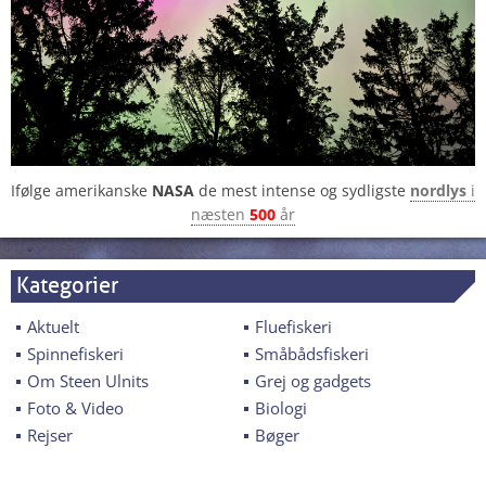
Ifølge amerikanske
NASA
de mest intense og sydligste
nordlys
i
næsten
500
år
Kategorier
Aktuelt
Fluefiskeri
Spinnefiskeri
Småbådsfiskeri
Om Steen Ulnits
Grej og gadgets
Foto & Video
Biologi
Rejser
Bøger