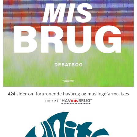
424
sider om forurenende havbrug og muslingefarme. Læs
mere i "
HAV
mis
BRUG
"