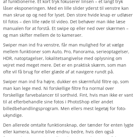
af funktionerne. Et kort tryk fokuserer linsen – et langt tryk
låser eksponeringen. Med en lille slider yderst til venstre kan
man skrue op og ned for lyset. Den store hvide knap er udløser
til fotos – den lille røde til video. Det behøver man ikke læse
manualen for at forstå. Et swipe op eller ned over skærmen –
og man skifter mellem de to kameraer.
Swiper man ind fra venstre, får man mulighed for at vælge
mellem funktioner som Auto, Pro, Panorama, serieoptagelser,
HDR, natoptagelser, lokalitetsangivelse med oplysning om
vejret med meget mere. Det er en praktisk skærm, som man
ofte vil få brug for eller glæde af at navigere rundt på.
Swiper man ind fra højre, dukker en skærmfuld filtre op, som
man kan lege med. Ni forskellige filtre fra normal over
forskellige farvebalancer til sorthvid. Fint, hvis man ikke er vant
til at efterbehandle sine fotos i PhotoShop eller andet
billedbehandlingsprogram. Men ellers mest legetøj for foto-
ukyndige.
Den allerede omtalte funktionsknap, der tænder for enten lygte
eller kamera, kunne blive endnu bedre, hvis den også