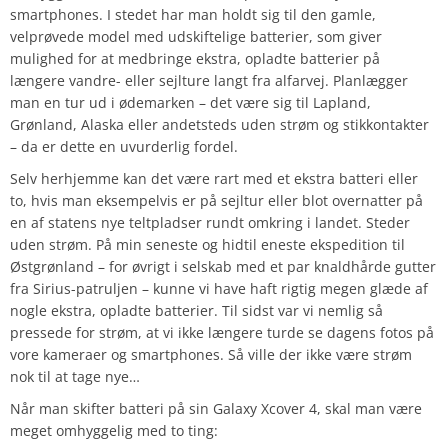
smartphones. I stedet har man holdt sig til den gamle,
velprøvede model med udskiftelige batterier, som giver
mulighed for at medbringe ekstra, opladte batterier på
længere vandre- eller sejlture langt fra alfarvej. Planlægger
man en tur ud i ødemarken – det være sig til Lapland,
Grønland, Alaska eller andetsteds uden strøm og stikkontakter
– da er dette en uvurderlig fordel.
Selv herhjemme kan det være rart med et ekstra batteri eller
to, hvis man eksempelvis er på sejltur eller blot overnatter på
en af statens nye teltpladser rundt omkring i landet. Steder
uden strøm. På min seneste og hidtil eneste ekspedition til
Østgrønland – for øvrigt i selskab med et par knaldhårde gutter
fra Sirius-patruljen – kunne vi have haft rigtig megen glæde af
nogle ekstra, opladte batterier. Til sidst var vi nemlig så
pressede for strøm, at vi ikke længere turde se dagens fotos på
vore kameraer og smartphones. Så ville der ikke være strøm
nok til at tage nye…
Når man skifter batteri på sin Galaxy Xcover 4, skal man være
meget omhyggelig med to ting: