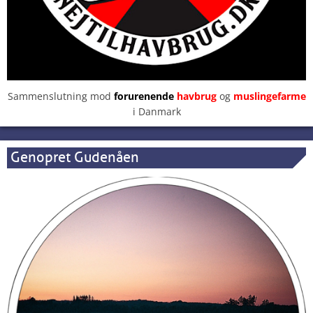
Sammenslutning mod
forurenende
havbrug
og
muslingefarme
i Danmark
Genopret Gudenåen