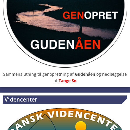
Sammenslutning til genopretning af
Gudenåen
og nedlæggelse
af
Tange Sø
Videncenter