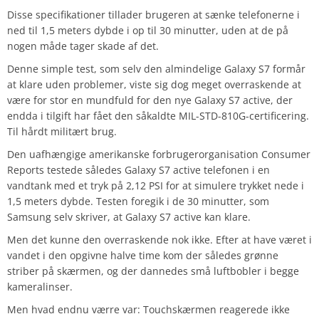
Disse specifikationer tillader brugeren at sænke telefonerne i
ned til 1,5 meters dybde i op til 30 minutter, uden at de på
nogen måde tager skade af det.
Denne simple test, som selv den almindelige Galaxy S7 formår
at klare uden problemer, viste sig dog meget overraskende at
være for stor en mundfuld for den nye Galaxy S7 active, der
endda i tilgift har fået den såkaldte MIL-STD-810G-certificering.
Til hårdt militært brug.
Den uafhængige amerikanske forbrugerorganisation Consumer
Reports testede således Galaxy S7 active telefonen i en
vandtank med et tryk på 2,12 PSI for at simulere trykket nede i
1,5 meters dybde. Testen foregik i de 30 minutter, som
Samsung selv skriver, at Galaxy S7 active kan klare.
Men det kunne den overraskende nok ikke. Efter at have været i
vandet i den opgivne halve time kom der således grønne
striber på skærmen, og der dannedes små luftbobler i begge
kameralinser.
Men hvad endnu værre var: Touchskærmen reagerede ikke