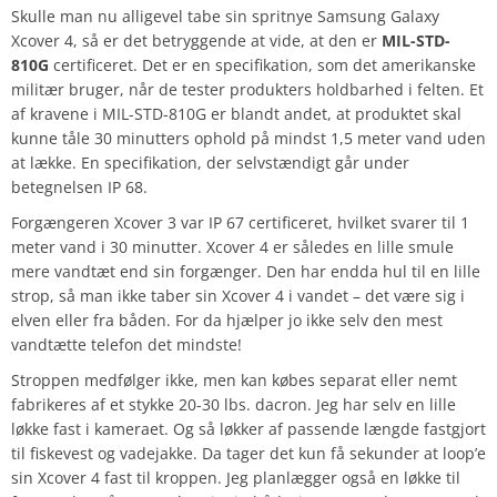
Skulle man nu alligevel tabe sin spritnye Samsung Galaxy
Xcover 4, så er det betryggende at vide, at den er
MIL-STD-
810G
certificeret. Det er en specifikation, som det amerikanske
militær bruger, når de tester produkters holdbarhed i felten. Et
af kravene i MIL-STD-810G er blandt andet, at produktet skal
kunne tåle 30 minutters ophold på mindst 1,5 meter vand uden
at lække. En specifikation, der selvstændigt går under
betegnelsen IP 68.
Forgængeren Xcover 3 var IP 67 certificeret, hvilket svarer til 1
meter vand i 30 minutter. Xcover 4 er således en lille smule
mere vandtæt end sin forgænger. Den har endda hul til en lille
strop, så man ikke taber sin Xcover 4 i vandet – det være sig i
elven eller fra båden. For da hjælper jo ikke selv den mest
vandtætte telefon det mindste!
Stroppen medfølger ikke, men kan købes separat eller nemt
fabrikeres af et stykke 20-30 lbs. dacron. Jeg har selv en lille
løkke fast i kameraet. Og så løkker af passende længde fastgjort
til fiskevest og vadejakke. Da tager det kun få sekunder at loop’e
sin Xcover 4 fast til kroppen. Jeg planlægger også en løkke til