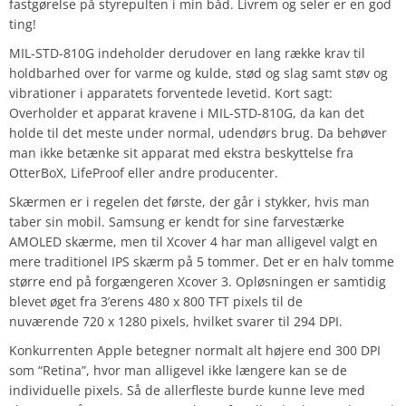
fastgørelse på styrepulten i min båd. Livrem og seler er en god
ting!
MIL-STD-810G indeholder derudover en lang række krav til
holdbarhed over for varme og kulde, stød og slag samt støv og
vibrationer i apparatets forventede levetid. Kort sagt:
Overholder et apparat kravene i MIL-STD-810G, da kan det
holde til det meste under normal, udendørs brug. Da behøver
man ikke betænke sit apparat med ekstra beskyttelse fra
OtterBoX, LifeProof eller andre producenter.
Skærmen er i regelen det første, der går i stykker, hvis man
taber sin mobil. Samsung er kendt for sine farvestærke
AMOLED skærme, men til Xcover 4 har man alligevel valgt en
mere traditionel IPS skærm på 5 tommer. Det er en halv tomme
større end på forgængeren Xcover 3. Opløsningen er samtidig
blevet øget fra 3’erens 480 x 800 TFT pixels til de
nuværende 720 x 1280 pixels, hvilket svarer til 294 DPI.
Konkurrenten Apple betegner normalt alt højere end 300 DPI
som “Retina”, hvor man alligevel ikke længere kan se de
individuelle pixels. Så de allerfleste burde kunne leve med