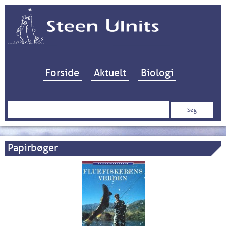
Hop til indhold
Forside
Aktuelt
Biologi
Søg
efter:
Papirbøger