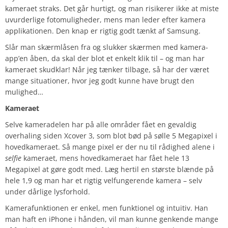
kameraet straks. Det går hurtigt, og man risikerer ikke at miste
uvurderlige fotomuligheder, mens man leder efter kamera
applikationen. Den knap er rigtig godt tænkt af Samsung.
Slår man skærmlåsen fra og slukker skærmen med kamera-
app’en åben, da skal der blot et enkelt klik til – og man har
kameraet skudklar! Når jeg tænker tilbage, så har der været
mange situationer, hvor jeg godt kunne have brugt den
mulighed…
Kameraet
Selve kameradelen har på alle områder fået en gevaldig
overhaling siden Xcover 3, som blot bød på sølle 5 Megapixel i
hovedkameraet. Så mange pixel er der nu til rådighed alene i
selfie
kameraet, mens hovedkameraet har fået hele 13
Megapixel at gøre godt med. Læg hertil en største blænde på
hele 1,9 og man har et rigtig velfungerende kamera – selv
under dårlige lysforhold.
Kamerafunktionen er enkel, men funktionel og intuitiv. Han
man haft en iPhone i hånden, vil man kunne genkende mange