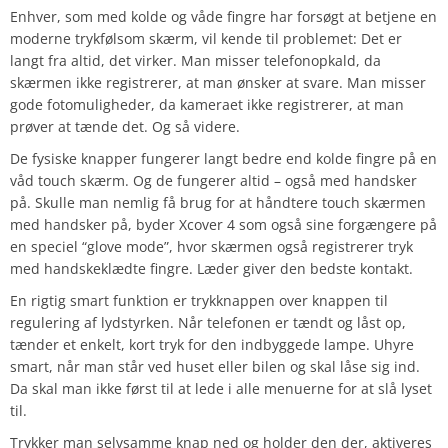
Enhver, som med kolde og våde fingre har forsøgt at betjene en
moderne trykfølsom skærm, vil kende til problemet: Det er
langt fra altid, det virker. Man misser telefonopkald, da
skærmen ikke registrerer, at man ønsker at svare. Man misser
gode fotomuligheder, da kameraet ikke registrerer, at man
prøver at tænde det. Og så videre.
De fysiske knapper fungerer langt bedre end kolde fingre på en
våd touch skærm. Og de fungerer altid – også med handsker
på. Skulle man nemlig få brug for at håndtere touch skærmen
med handsker på, byder Xcover 4 som også sine forgængere på
en speciel “glove mode”, hvor skærmen også registrerer tryk
med handskeklædte fingre. Læder giver den bedste kontakt.
En rigtig smart funktion er trykknappen over knappen til
regulering af lydstyrken. Når telefonen er tændt og låst op,
tænder et enkelt, kort tryk for den indbyggede lampe. Uhyre
smart, når man står ved huset eller bilen og skal låse sig ind.
Da skal man ikke først til at lede i alle menuerne for at slå lyset
til.
Trykker man selvsamme knap ned og holder den der, aktiveres