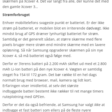
skærmen på Xcover 4. Det var langt fra alle, der kunne det med
den gamle Xcover 3…
Strømforbruget
Enhver mobiltelefons svageste punkt er batteriet. Er der ikke
strøm på batteriet, er mobilen blot en irriterende dødvægt. Ikke
mindst brug af GPS dræner lynhurtigt batteriet for strøm.
Samtidig er det generelt sådan, at større skærme med flere
pixels bruger mere strøm end mindre skærme med en lavere
opløsning. Så når Samsung opgraderer skærmen på sin nye
Xcover 4, så må batteriet også følge med.
Derfor er 3’erens batteri på 2.200 mAh skiftet ud med et 2.800
mAh Li-Ion batteri på den nye Xcover 4. Vægten er samtidig
steget fra 154 til 172 gram. Det bør række til en hel dags
normalt brug med browser, mail, kamera og lidt kort.
Erfaringen viser imidlertid, at selv det største
indbyggede batteri bestemt ikke rækker til ret mange timers
ruteplotning med GPS’en.
Derfor er det da også befriende, at Samsung har valgt
ikke
at
indbygge et fast batteri som ellers på de fleste nyere