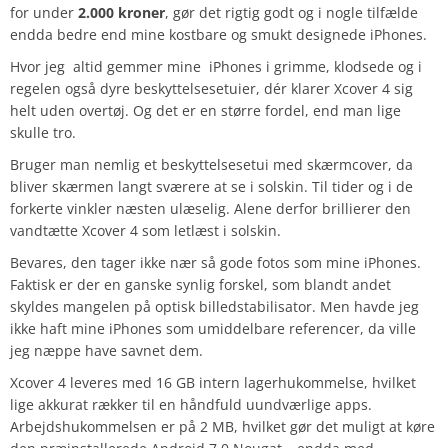
for under
2.000 kroner
, gør det rigtig godt og i nogle tilfælde
endda bedre end mine kostbare og smukt designede iPhones.
Hvor jeg altid gemmer mine iPhones i grimme, klodsede og i
regelen også dyre beskyttelsesetuier, dér klarer Xcover 4 sig
helt uden overtøj. Og det er en større fordel, end man lige
skulle tro.
Bruger man nemlig et beskyttelsesetui med skærmcover, da
bliver skærmen langt sværere at se i solskin. Til tider og i de
forkerte vinkler næsten ulæselig. Alene derfor brillierer den
vandtætte Xcover 4 som letlæst i solskin.
Bevares, den tager ikke nær så gode fotos som mine iPhones.
Faktisk er der en ganske synlig forskel, som blandt andet
skyldes mangelen på optisk billedstabilisator. Men havde jeg
ikke haft mine iPhones som umiddelbare referencer, da ville
jeg næppe have savnet dem.
Xcover 4 leveres med 16 GB intern lagerhukommelse, hvilket
lige akkurat rækker til en håndfuld uundværlige apps.
Arbejdshukommelsen er på 2 MB, hvilket gør det muligt at køre