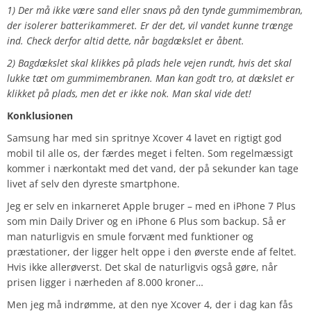
1) Der må ikke være sand eller snavs på den tynde gummimembran,
der isolerer batterikammeret. Er der det, vil vandet kunne trænge
ind. Check derfor altid dette, når bagdækslet er åbent.
2) Bagdækslet skal klikkes på plads hele vejen rundt, hvis det skal
lukke tæt om gummimembranen. Man kan godt tro, at dækslet er
klikket på plads, men det er ikke nok. Man skal vide det!
Konklusionen
Samsung har med sin spritnye Xcover 4 lavet en rigtigt god
mobil til alle os, der færdes meget i felten. Som regelmæssigt
kommer i nærkontakt med det vand, der på sekunder kan tage
livet af selv den dyreste smartphone.
Jeg er selv en inkarneret Apple bruger – med en iPhone 7 Plus
som min Daily Driver og en iPhone 6 Plus som backup. Så er
man naturligvis en smule forvænt med funktioner og
præstationer, der ligger helt oppe i den øverste ende af feltet.
Hvis ikke allerøverst. Det skal de naturligvis også gøre, når
prisen ligger i nærheden af 8.000 kroner…
Men jeg må indrømme, at den nye Xcover 4, der i dag kan fås