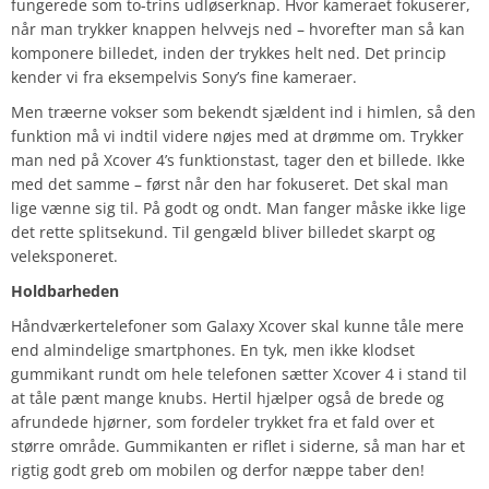
fungerede som to-trins udløserknap. Hvor kameraet fokuserer,
når man trykker knappen helvvejs ned – hvorefter man så kan
komponere billedet, inden der trykkes helt ned. Det princip
kender vi fra eksempelvis Sony’s fine kameraer.
Men træerne vokser som bekendt sjældent ind i himlen, så den
funktion må vi indtil videre nøjes med at drømme om. Trykker
man ned på Xcover 4’s funktionstast, tager den et billede. Ikke
med det samme – først når den har fokuseret. Det skal man
lige vænne sig til. På godt og ondt. Man fanger måske ikke lige
det rette splitsekund. Til gengæld bliver billedet skarpt og
veleksponeret.
Holdbarheden
Håndværkertelefoner som Galaxy Xcover skal kunne tåle mere
end almindelige smartphones. En tyk, men ikke klodset
gummikant rundt om hele telefonen sætter Xcover 4 i stand til
at tåle pænt mange knubs. Hertil hjælper også de brede og
afrundede hjørner, som fordeler trykket fra et fald over et
større område. Gummikanten er riflet i siderne, så man har et
rigtig godt greb om mobilen og derfor næppe taber den!