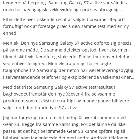
længere på berøring. Samsung Galaxy S7 active var således
uden for pædagogisk rækkevidde og i praksis ubrugelig…
Efter dette overraskende resultat valgte Consumer Reports
fornuftigt nok at foretage præcis den samme test med en ny
enhed.
Men ak. Den nye Samsung Galaxy S7 active opførte sig præcis
på samme måde. De samme defekter opstod, hvor skærmen
tilmed skiftevis tændte og slukkede. Pinligt for enhver telefon
ved enhver lejlighed. Men ekstra pinligt for en ægte
toughphone fra Samsung, der netop har været leveringsdygtig
i selvantændende telefoner og eksploderende vaskemaskiner…
Med det triste Samsung Galaxy S7 active testresultat i
baghovedet fremstår den nye Xcover 4 fra selvsamme
producent som et ekstra fornuftigt og mange gange billigere
valg – end den hundedyre S7 active.
Jeg har for øvrigt netop testet netop Xcover 4 sammen med
Gear S3. Begge fra samme Samsung. For det kunne da ikke
passe, at det højt berømmede Gear S3 kunne opføre sig så
håbløst, som jeg oplevede det med andre Android telefoner.