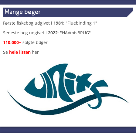
Mange bøger
Første fiskebog udgivet i
1981
: "Fluebinding 1"
Seneste bog udgivet i
2022
: "HAVmisBRUG"
110.000+
solgte bøger
Se
hele listen
her