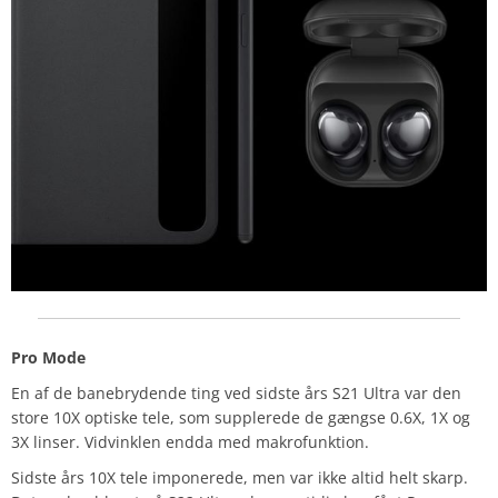
Pro Mode
En af de banebrydende ting ved sidste års S21 Ultra var den
store 10X optiske tele, som supplerede de gængse 0.6X, 1X og
3X linser. Vidvinklen endda med makrofunktion.
Sidste års 10X tele imponerede, men var ikke altid helt skarp.