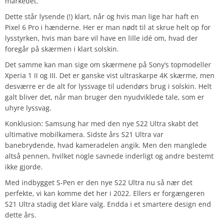
markedet.
Dette står lysende (!) klart, når og hvis man lige har haft en
Pixel 6 Pro i hænderne. Her er man nødt til at skrue helt op for
lysstyrken, hvis man bare vil have en lille idé om, hvad der
foregår på skærmen i klart solskin.
Det samme kan man sige om skærmene på Sony’s topmodeller
Xperia 1 II og III. Det er ganske vist ultraskarpe 4K skærme, men
desværre er de alt for lyssvage til udendørs brug i solskin. Helt
galt bliver det, når man bruger den nyudviklede tale, som er
uhyre lyssvag.
Konklusion: Samsung har med den nye S22 Ultra skabt det
ultimative mobilkamera. Sidste års S21 Ultra var
banebrydende, hvad kameradelen angik. Men den manglede
altså pennen, hvilket nogle savnede inderligt og andre bestemt
ikke gjorde.
Med indbygget S-Pen er den nye S22 Ultra nu så nær det
perfekte, vi kan komme det her i 2022. Ellers er forgængeren
S21 Ultra stadig det klare valg. Endda i et smartere design end
dette års.