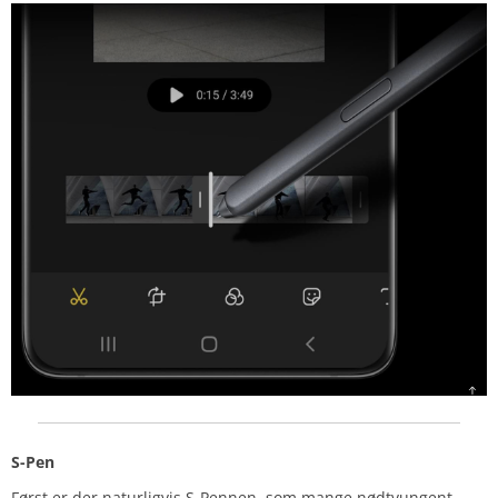
S-Pen
Først er der naturligvis S-Pennen, som mange nødtvungent