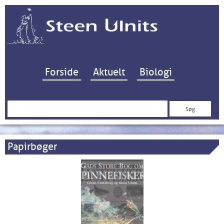
Hop til indhold
Forside
Aktuelt
Biologi
Søg
efter:
Papirbøger