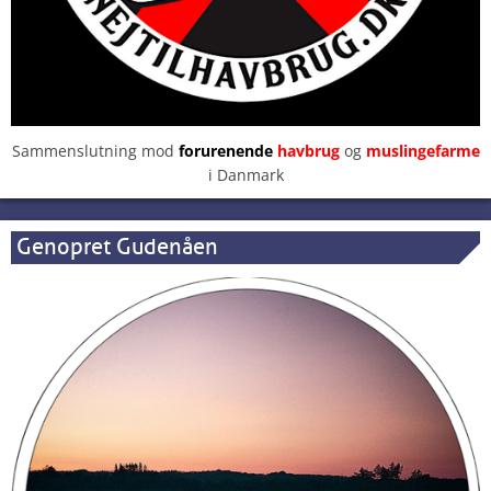
Sammenslutning mod
forurenende
havbrug
og
muslingefarme
i Danmark
Genopret Gudenåen