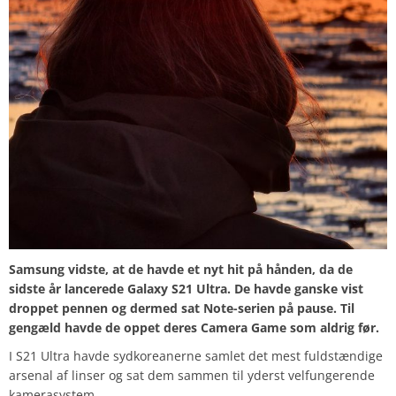
Samsung vidste, at de havde et nyt hit på hånden, da de
sidste år lancerede Galaxy S21 Ultra. De havde ganske vist
droppet pennen og dermed sat Note-serien på pause. Til
gengæld havde de oppet deres Camera Game som aldrig før.
I S21 Ultra havde sydkoreanerne samlet det mest fuldstændige
arsenal af linser og sat dem sammen til yderst velfungerende
kamerasystem.