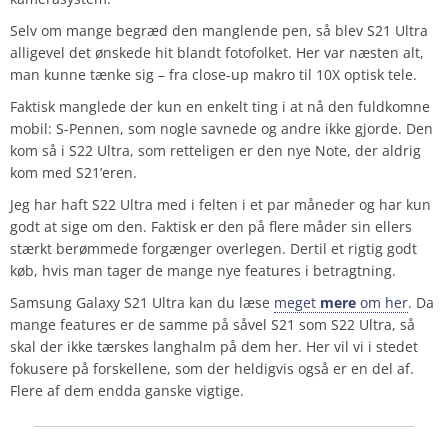
Selv om mange begræd den manglende pen, så blev S21 Ultra
alligevel det ønskede hit blandt fotofolket. Her var næsten alt,
man kunne tænke sig – fra close-up makro til 10X optisk tele.
Faktisk manglede der kun en enkelt ting i at nå den fuldkomne
mobil: S-Pennen, som nogle savnede og andre ikke gjorde. Den
kom så i S22 Ultra, som retteligen er den nye Note, der aldrig
kom med S21’eren.
Jeg har haft S22 Ultra med i felten i et par måneder og har kun
godt at sige om den. Faktisk er den på flere måder sin ellers
stærkt berømmede forgænger overlegen. Dertil et rigtig godt
køb, hvis man tager de mange nye features i betragtning.
Samsung Galaxy S21 Ultra kan du læse
meget
mere
om her
. Da
mange features er de samme på såvel S21 som S22 Ultra, så
skal der ikke tærskes langhalm på dem her. Her vil vi i stedet
fokusere på forskellene, som der heldigvis også er en del af.
Flere af dem endda ganske vigtige.