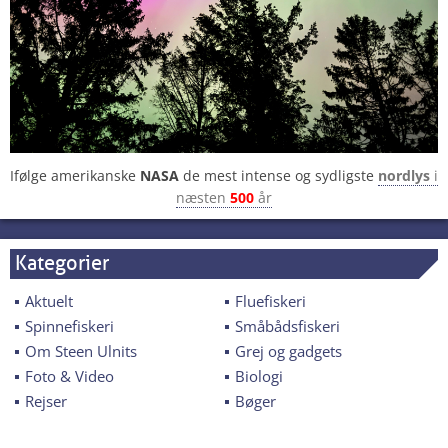
Ifølge amerikanske
NASA
de mest intense og sydligste
nordlys
i
næsten
500
år
Kategorier
Aktuelt
Fluefiskeri
Spinnefiskeri
Småbådsfiskeri
Om Steen Ulnits
Grej og gadgets
Foto & Video
Biologi
Rejser
Bøger