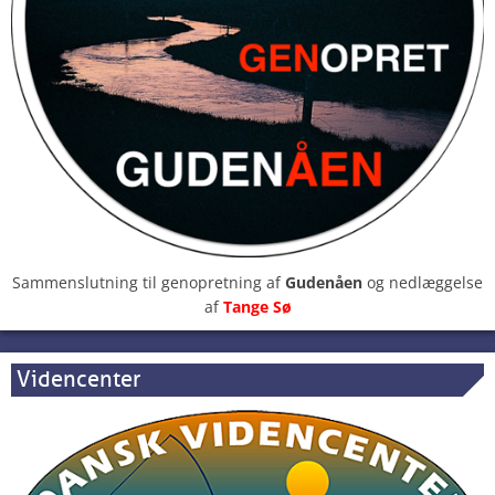
Sammenslutning til genopretning af
Gudenåen
og nedlæggelse
af
Tange Sø
Videncenter