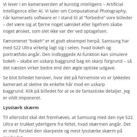
Vi lever i en kameraverden af kunstig intelligens – Artificial
Intelligence eller AI. Vi taler om Computational Photography,
når kameraets software er i stand til at “forbedre” vore billeder
– det være sig at fjerne noget uønsket eller ligefrem skabe
noget ønsket, som slet ikke var der ved optagelsen.
Fænomenet “bokeh” er et godt eksempel herpå. Samsung har
med S22 Ultra virkelig lagt sig i selen, hvad bokeh og
portrætfoto angår. Den indbyggede AI-funktion kan simulere
bokeh – skabe en uskarp baggrund bag en skarp forgrund – så
det næsten virker bedre end den ægte optiske udgave.
Se blot billedet herover, hvor det på fornemste vis er lykkedes
kameraet at skelne de enkelte hår mod en uskarp
baggrund. Klik på billedet for at se de fantastiske detaljer. Jeg
er vildt imponeret.
Lysstærk skærm
Til allersidst skal det fremhæves, at Samsung med den nye S22
Ultra er trukket yderligere fra feltet, hvad skærmen angår. Det
er med forskel den skarpeste og mest lysstærke skærm på