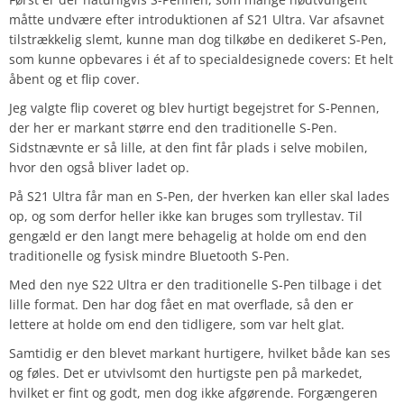
måtte undvære efter introduktionen af S21 Ultra. Var afsavnet
tilstrækkelig slemt, kunne man dog tilkøbe en dedikeret S-Pen,
som kunne opbevares i ét af to specialdesignede covers: Et helt
åbent og et flip cover.
Jeg valgte flip coveret og blev hurtigt begejstret for S-Pennen,
der her er markant større end den traditionelle S-Pen.
Sidstnævnte er så lille, at den fint får plads i selve mobilen,
hvor den også bliver ladet op.
På S21 Ultra får man en S-Pen, der hverken kan eller skal lades
op, og som derfor heller ikke kan bruges som tryllestav. Til
gengæld er den langt mere behagelig at holde om end den
traditionelle og fysisk mindre Bluetooth S-Pen.
Med den nye S22 Ultra er den traditionelle S-Pen tilbage i det
lille format. Den har dog fået en mat overflade, så den er
lettere at holde om end den tidligere, som var helt glat.
Samtidig er den blevet markant hurtigere, hvilket både kan ses
og føles. Det er utvivlsomt den hurtigste pen på markedet,
hvilket er fint og godt, men dog ikke afgørende. Forgængeren