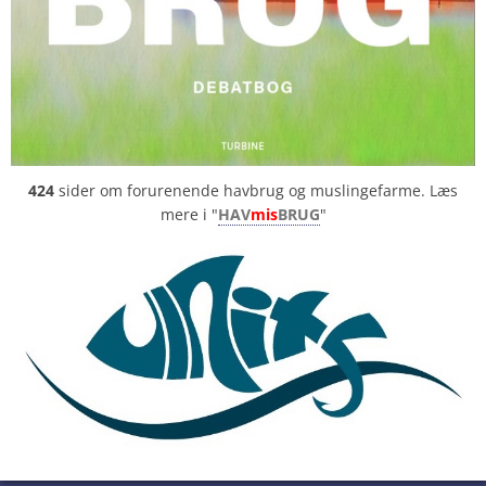
424
sider om forurenende havbrug og muslingefarme. Læs
mere i "
HAV
mis
BRUG
"