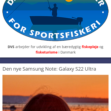
DVS
arbejder for udvikling af en bæredygtig
fiskepleje
og
fisketurisme
i Danmark
Den nye Samsung Note: Galaxy S22 Ultra