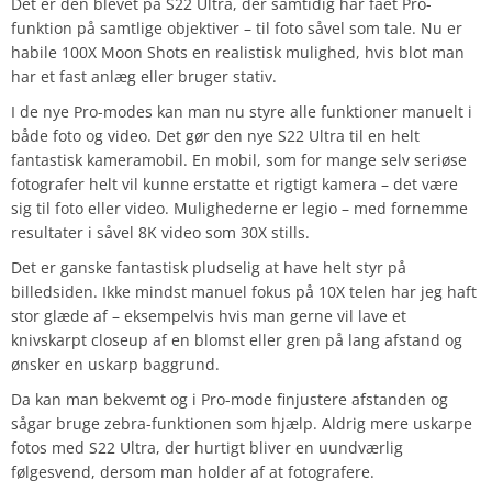
Det er den blevet på S22 Ultra, der samtidig har fået Pro-
funktion på samtlige objektiver – til foto såvel som tale. Nu er
habile 100X Moon Shots en realistisk mulighed, hvis blot man
har et fast anlæg eller bruger stativ.
I de nye Pro-modes kan man nu styre alle funktioner manuelt i
både foto og video. Det gør den nye S22 Ultra til en helt
fantastisk kameramobil. En mobil, som for mange selv seriøse
fotografer helt vil kunne erstatte et rigtigt kamera – det være
sig til foto eller video. Mulighederne er legio – med fornemme
resultater i såvel 8K video som 30X stills.
Det er ganske fantastisk pludselig at have helt styr på
billedsiden. Ikke mindst manuel fokus på 10X telen har jeg haft
stor glæde af – eksempelvis hvis man gerne vil lave et
knivskarpt closeup af en blomst eller gren på lang afstand og
ønsker en uskarp baggrund.
Da kan man bekvemt og i Pro-mode finjustere afstanden og
sågar bruge zebra-funktionen som hjælp. Aldrig mere uskarpe
fotos med S22 Ultra, der hurtigt bliver en uundværlig
følgesvend, dersom man holder af at fotografere.