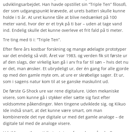
udviklingsarbejdet. Han havde opstillet sin “Triple Ten” filosofi,
der som udgangspunkt krævede, at urets batteri skulle kunne
holde i ti år. At uret kunne tåle at blive nedsænket på 100
meter vand, hvor der er et tryk på ti bar – uden at tage vand
ind. Endelig skulle det kunne overleve et frit fald på ti meter.
Tre ting med ti i: “Triple Ten”.
Efter flere års kostbar forskning og mange ødelagte prototyper
var det endelig så vidt. Året var 1983, og verden fik sit første ur
af den slags, der virkelig kan gå i arv fra far til søn – hvis det nu
er det, man ønsker. Et ubrydeligt ur, der én gang for alle gjorde
op med den gamle myte om, at ure er skrøbelige sager. Et ur,
som i sagens natur kom til at se ganske maskulint ud.
De første G-Shock ure var rene digitalure. Uden mekaniske
visere, som kunne gå i stykker eller sætte sig fast efter
voldsomme påkendinger. Men tingene udviklede sig, og Kikuo
Ide indså snart, at det kunne være smart, om man
kombinerede det nye digitale ur med det gamle analoge – de
digitale tal med de analoge visere.