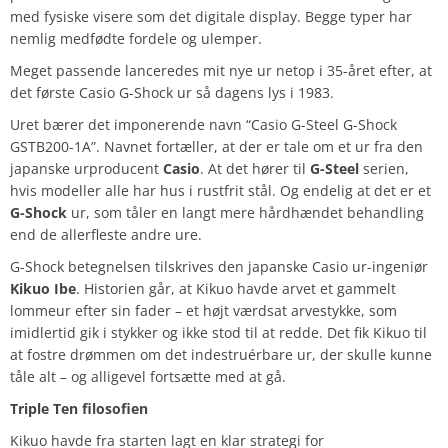
med fysiske visere som det digitale display. Begge typer har
nemlig medfødte fordele og ulemper.
Meget passende lanceredes mit nye ur netop i 35-året efter, at
det første Casio G-Shock ur så dagens lys i 1983.
Uret bærer det imponerende navn “Casio G-Steel G-Shock
GSTB200-1A”. Navnet fortæller, at der er tale om et ur fra den
japanske urproducent
Casio
. At det hører til
G-Steel
serien,
hvis modeller alle har hus i rustfrit stål. Og endelig at det er et
G-Shock
ur, som tåler en langt mere hårdhændet behandling
end de allerfleste andre ure.
G-Shock betegnelsen tilskrives den japanske Casio ur-ingeniør
Kikuo Ibe
. Historien går, at Kikuo havde arvet et gammelt
lommeur efter sin fader – et højt værdsat arvestykke, som
imidlertid gik i stykker og ikke stod til at redde. Det fik Kikuo til
at fostre drømmen om det indestruérbare ur, der skulle kunne
tåle alt – og alligevel fortsætte med at gå.
Triple Ten filosofien
Kikuo havde fra starten lagt en klar strategi for