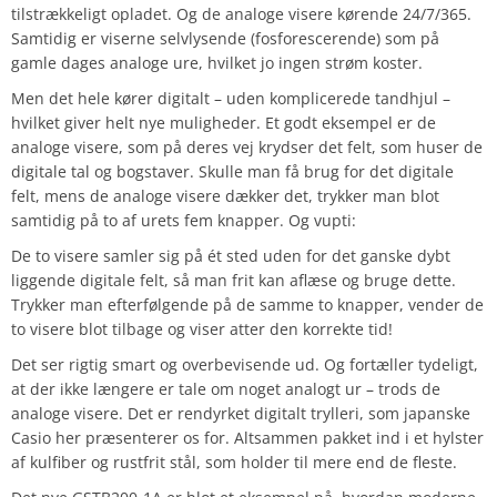
tilstrækkeligt opladet. Og de analoge visere kørende 24/7/365.
Samtidig er viserne selvlysende (fosforescerende) som på
gamle dages analoge ure, hvilket jo ingen strøm koster.
Men det hele kører digitalt – uden komplicerede tandhjul –
hvilket giver helt nye muligheder. Et godt eksempel er de
analoge visere, som på deres vej krydser det felt, som huser de
digitale tal og bogstaver. Skulle man få brug for det digitale
felt, mens de analoge visere dækker det, trykker man blot
samtidig på to af urets fem knapper. Og vupti:
De to visere samler sig på ét sted uden for det ganske dybt
liggende digitale felt, så man frit kan aflæse og bruge dette.
Trykker man efterfølgende på de samme to knapper, vender de
to visere blot tilbage og viser atter den korrekte tid!
Det ser rigtig smart og overbevisende ud. Og fortæller tydeligt,
at der ikke længere er tale om noget analogt ur – trods de
analoge visere. Det er rendyrket digitalt trylleri, som japanske
Casio her præsenterer os for. Altsammen pakket ind i et hylster
af kulfiber og rustfrit stål, som holder til mere end de fleste.