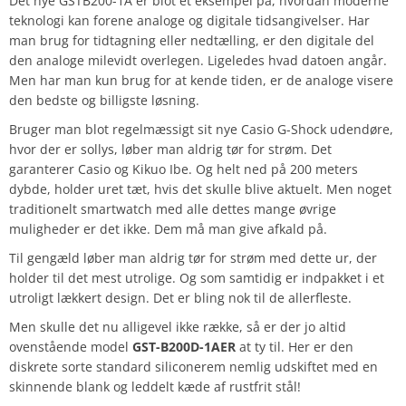
Det nye GSTB200-1A er blot et eksempel på, hvordan moderne
teknologi kan forene analoge og digitale tidsangivelser. Har
man brug for tidtagning eller nedtælling, er den digitale del
den analoge milevidt overlegen. Ligeledes hvad datoen angår.
Men har man kun brug for at kende tiden, er de analoge visere
den bedste og billigste løsning.
Bruger man blot regelmæssigt sit nye Casio G-Shock udendøre,
hvor der er sollys, løber man aldrig tør for strøm. Det
garanterer Casio og Kikuo Ibe. Og helt ned på 200 meters
dybde, holder uret tæt, hvis det skulle blive aktuelt. Men noget
traditionelt smartwatch med alle dettes mange øvrige
muligheder er det ikke. Dem må man give afkald på.
Til gengæld løber man aldrig tør for strøm med dette ur, der
holder til det mest utrolige. Og som samtidig er indpakket i et
utroligt lækkert design. Det er bling nok til de allerfleste.
Men skulle det nu alligevel ikke række, så er der jo altid
ovenstående model
GST-B200D-1AER
at ty til. Her er den
diskrete sorte standard siliconerem nemlig udskiftet med en
skinnende blank og leddelt kæde af rustfrit stål!