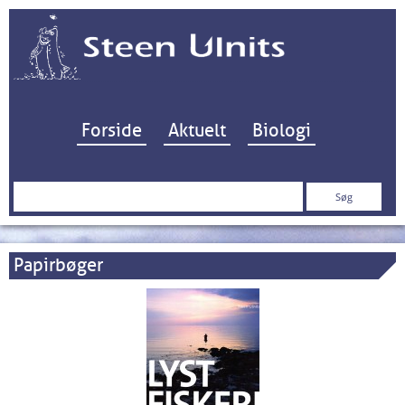
Hop til indhold
Forside
Aktuelt
Biologi
Søg
efter:
Papirbøger