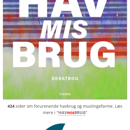
424
sider om forurenende havbrug og muslingefarme. Læs
mere i "
HAV
mis
BRUG
"