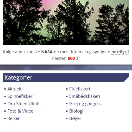
Ifølge amerikanske
NASA
de mest intense og sydligste
nordlys
i
næsten
500
år
Kategorier
Aktuelt
Fluefiskeri
Spinnefiskeri
Småbådsfiskeri
Om Steen Ulnits
Grej og gadgets
Foto & Video
Biologi
Rejser
Bøger