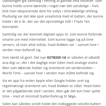
Udviklingen gik samtidig i retning af ganske små solceller, som
kunne holde urene kørende i noget nær det uendelige – hvis
blot man eksponerede dem for sollys i tilstrækkeligt omfang.
Pludselig var det ikke spor urealistisk med et batteri, der kunne
holde i de ti år, der var det oprindelige mål i Triple Ten
konceptet.
Samtidig var der kommet digitale apps til, som kunne forbinde
smarte ure med internettet. Som kunne logge sig på time
servers, så man altid vidste, hvad klokken var – uanset hvor i
verden man befandt sig.
Som tænkt så gjort. Det nye
GSTB200-1A
er således et såkaldt
ana-digi ur, der i det daglige viser tiden med analoge visere.
Men som løbende holder sig orienteret om verdenstiden –
World Time – uanset hvor i verden man måtte befinde sig.
Via en app fra enten Apple eller Google holder uret sig
regelmæssigt orienteret om, hvad klokken er slået. Hvad tiden
er det pågældende sted i verden. Men gør det kun hver sjette
time – med et minimalt batteriforbrug til følge.
Solen kan således snildt holde det indbyggede solcelle-batteri