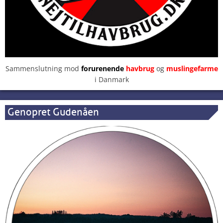
Sammenslutning mod
forurenende
havbrug
og
muslingefarme
i Danmark
Genopret Gudenåen