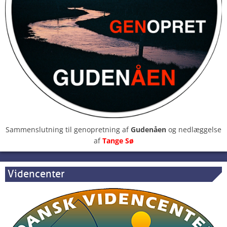
Sammenslutning til genopretning af
Gudenåen
og nedlæggelse
af
Tange Sø
Videncenter