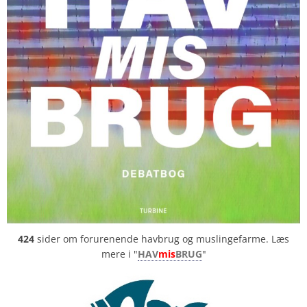
424
sider om forurenende havbrug og muslingefarme. Læs
mere i "
HAV
mis
BRUG
"