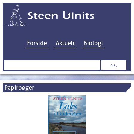
Hop til indhold
Forside
Aktuelt
Biologi
Søg
efter:
Papirbøger