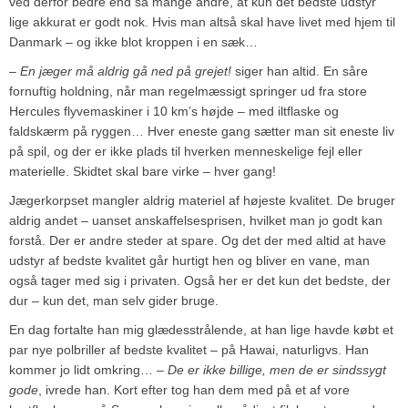
ved derfor bedre end så mange andre, at kun det bedste udstyr
lige akkurat er godt nok. Hvis man altså skal have livet med hjem til
Danmark – og ikke blot kroppen i en sæk…
– En jæger må aldrig gå ned på grejet!
siger han altid. En såre
fornuftig holdning, når man regelmæssigt springer ud fra store
Hercules flyvemaskiner i 10 km’s højde – med iltflaske og
faldskærm på ryggen… Hver eneste gang sætter man sit eneste liv
på spil, og der er ikke plads til hverken menneskelige fejl eller
materielle. Skidtet skal bare virke – hver gang!
Jægerkorpset mangler aldrig materiel af højeste kvalitet. De bruger
aldrig andet – uanset anskaffelsesprisen, hvilket man jo godt kan
forstå. Der er andre steder at spare. Og det der med altid at have
udstyr af bedste kvalitet går hurtigt hen og bliver en vane, man
også tager med sig i privaten. Også her er det kun det bedste, der
dur – kun det, man selv gider bruge.
En dag fortalte han mig glædesstrålende, at han lige havde købt et
par nye polbriller af bedste kvalitet – på Hawai, naturligvs. Han
kommer jo lidt omkring…
– De er ikke billige, men de er sindssygt
gode
, ivrede han. Kort efter tog han dem med på et af vore