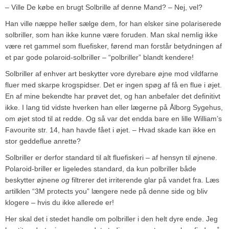
– Ville De købe en brugt Solbrille af denne Mand? – Nej, vel?
Han ville næppe heller sælge dem, for han elsker sine polariserede
solbriller, som han ikke kunne være foruden.
Man skal nemlig ikke
være ret gammel som fluefisker, førend man forstår betydningen af
et par gode polaroid-solbriller – “polbriller” blandt kendere!
Solbriller af enhver art beskytter vore dyrebare øjne mod vildfarne
fluer med skarpe krogspidser. Det er ingen spøg af få en flue i øjet.
En af mine bekendte har prøvet det, og han anbefaler det definitivt
ikke. I lang tid vidste hverken han eller lægerne på Ålborg Sygehus,
om øjet stod til at redde. Og så var det endda bare en lille William’s
Favourite str. 14, han havde fået i øjet. – Hvad skade kan ikke en
stor geddeflue anrette?
Solbriller er derfor standard til alt fluefiskeri – af hensyn til øjnene.
Polaroid-briller er ligeledes standard, da kun polbriller både
beskytter øjnene
og
filtrerer det irriterende glar på vandet fra. Læs
artilklen “3M protects you” længere nede på denne side og bliv
klogere – hvis du ikke allerede er!
Her skal det i stedet handle om polbriller i den helt dyre ende. Jeg