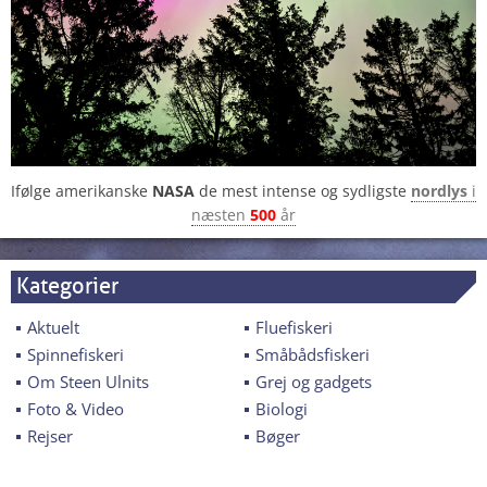
Ifølge amerikanske
NASA
de mest intense og sydligste
nordlys
i
næsten
500
år
Kategorier
Aktuelt
Fluefiskeri
Spinnefiskeri
Småbådsfiskeri
Om Steen Ulnits
Grej og gadgets
Foto & Video
Biologi
Rejser
Bøger