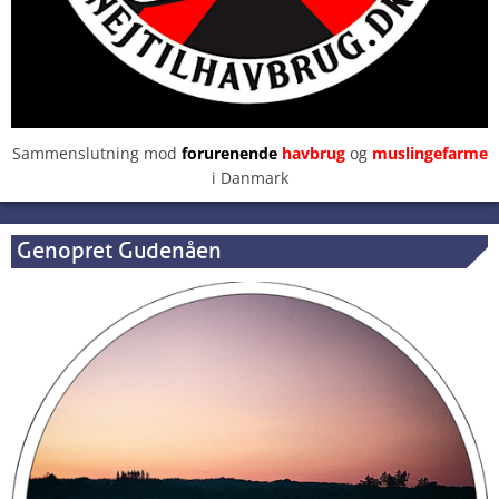
Sammenslutning mod
forurenende
havbrug
og
muslingefarme
i Danmark
Genopret Gudenåen