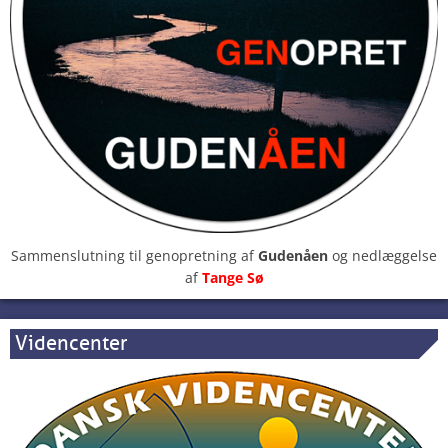
Sammenslutning til genopretning af
Gudenåen
og nedlæggelse
af
Tange Sø
Videncenter