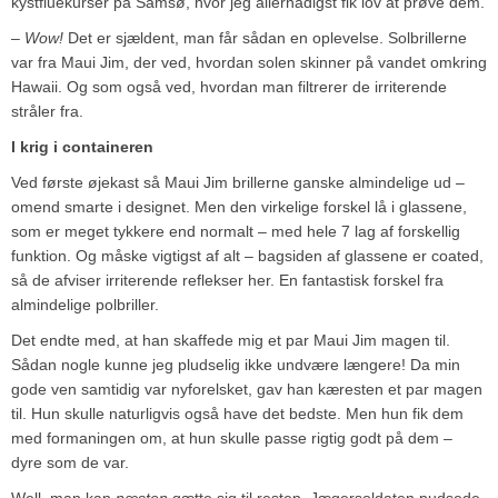
kystfluekurser på Samsø, hvor jeg allernådigst fik lov at prøve dem.
– Wow!
Det er sjældent, man får sådan en oplevelse. Solbrillerne
var fra Maui Jim, der ved, hvordan solen skinner på vandet omkring
Hawaii. Og som også ved, hvordan man filtrerer de irriterende
stråler fra.
I krig i containeren
Ved første øjekast så Maui Jim brillerne ganske almindelige ud –
omend smarte i designet. Men den virkelige forskel lå i glassene,
som er meget tykkere end normalt – med hele 7 lag af forskellig
funktion. Og måske vigtigst af alt – bagsiden af glassene er coated,
så de afviser irriterende reflekser her. En fantastisk forskel fra
almindelige polbriller.
Det endte med, at han skaffede mig et par Maui Jim magen til.
Sådan nogle kunne jeg pludselig ikke undvære længere! Da min
gode ven samtidig var nyforelsket, gav han kæresten et par magen
til. Hun skulle naturligvis også have det bedste. Men hun fik dem
med formaningen om, at hun skulle passe rigtig godt på dem –
dyre som de var.
Well, man kan
næsten
gætte sig til resten. Jægersoldaten pudsede