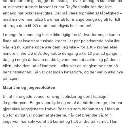
har tit undret mig – og gør det stadig – over, at nogen kan finde på
at investere tusinde kroner i et par RayBan solbriller, der ikke
engang har polariseret glas. Det må være topmålet af tåbelighed –
med mindre man altså bare har alt for mange penge og alt for lidt
at bruge dem til. Så er det naturligvis helt i orden!
I mange år kunne jeg heller ikke rigtig forstå, hvorfor nogle kunne
finde på at investere tusinde kroner i et par polariserede solbriller.
Når jeg nu kunne købe alle dem, jeg ville – for 100,- kroner eller
mindre in the US of A. Jeg købte dengang altid 10 par ad gangen,
da jeg i nogle år havde en dårlig vane med at sætte mig på dem i
bilen, tabe dem ud af lommen – eller slet og ret glemme dem på
benzinstationen. Så var det ingen katastrofe, og der var jo altid nye
på lager!
Maui Jim og jægersoldaten
En af mine gode venner er ivrig fluefisker og dertil kaptajn i
Jægerkorpset. En gæv nordjyde og en af de hårde drenge, der har
gjort aktiv krigstjeneste i såvel Bosnien som Afghanistan. Uden at
BS for øvrigt var nogen af stederne, når det brændte på. Min
jægerven har selv været på kornet og haft andre på kornet. Han