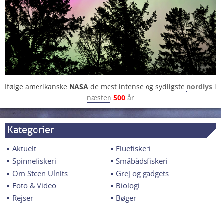
Ifølge amerikanske
NASA
de mest intense og sydligste
nordlys
i
næsten
500
år
Kategorier
Aktuelt
Fluefiskeri
Spinnefiskeri
Småbådsfiskeri
Om Steen Ulnits
Grej og gadgets
Foto & Video
Biologi
Rejser
Bøger