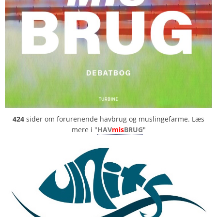
424
sider om forurenende havbrug og muslingefarme. Læs
mere i "
HAV
mis
BRUG
"