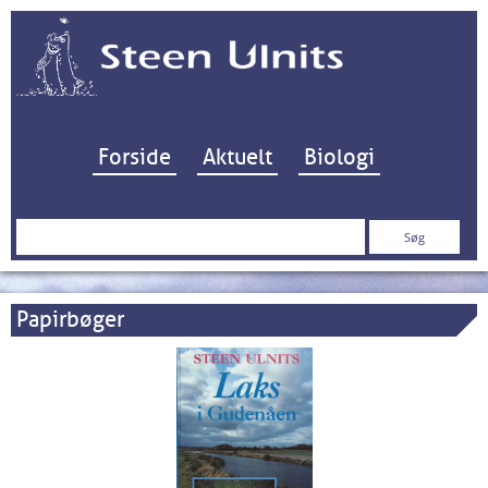
Hop til indhold
Forside
Aktuelt
Biologi
Søg
efter:
Papirbøger