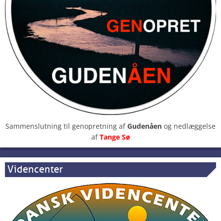
Sammenslutning til genopretning af
Gudenåen
og nedlæggelse
af
Tange Sø
Videncenter