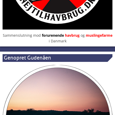
Sammenslutning mod
forurenende
havbrug
og
muslingefarme
i Danmark
Genopret Gudenåen