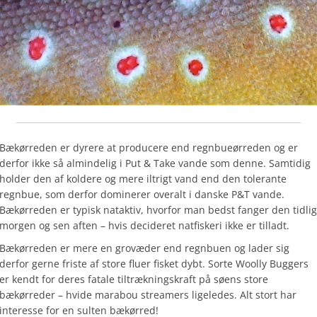
Bækørreden er dyrere at producere end regnbueørreden og er
derfor ikke så almindelig i Put & Take vande som denne. Samtidig
holder den af koldere og mere iltrigt vand end den tolerante
regnbue, som derfor dominerer overalt i danske P&T vande.
Bækørreden er typisk nataktiv, hvorfor man bedst fanger den tidlig
morgen og sen aften – hvis decideret natfiskeri ikke er tilladt.
Bækørreden er mere en grovæder end regnbuen og lader sig
derfor gerne friste af store fluer fisket dybt. Sorte Woolly Buggers
er kendt for deres fatale tiltrækningskraft på søens store
bækørreder – hvide marabou streamers ligeledes. Alt stort har
interesse for en sulten bækørred!