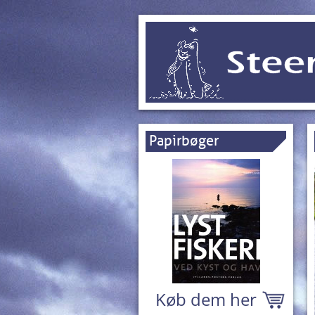
Papirbøger
Køb dem her