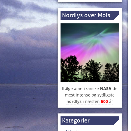
Nordlys over Mols
Ifølge amerikanske
NASA
de
mest intense og sydligste
nordlys
i næsten
500
år
Kategorier