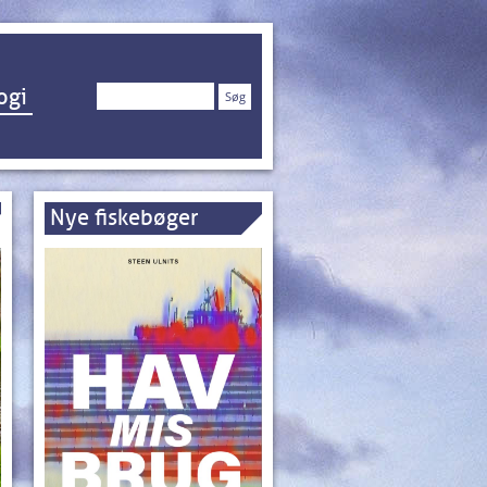
Søg
ogi
efter:
Nye fiskebøger