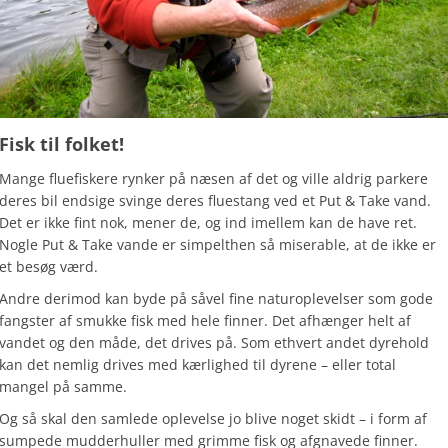
Fisk til folket!
Mange fluefiskere rynker på næsen af det og ville aldrig parkere
deres bil endsige svinge deres fluestang ved et Put & Take vand.
Det er ikke fint nok, mener de, og ind imellem kan de have ret.
Nogle Put & Take vande er simpelthen så miserable, at de ikke er
et besøg værd.
Andre derimod kan byde på såvel fine naturoplevelser som gode
fangster af smukke fisk med hele finner. Det afhænger helt af
vandet og den måde, det drives på. Som ethvert andet dyrehold
kan det nemlig drives med kærlighed til dyrene – eller total
mangel på samme.
Og så skal den samlede oplevelse jo blive noget skidt – i form af
sumpede mudderhuller med grimme fisk og afgnavede finner.