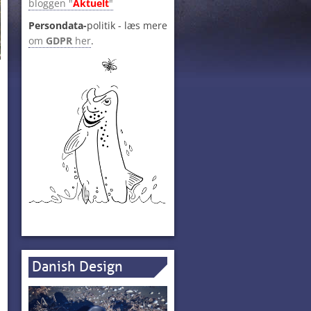
bloggen "
Aktuelt
"
Persondata-
politik - læs mere
om
GDPR
her
.
å
Danish Design