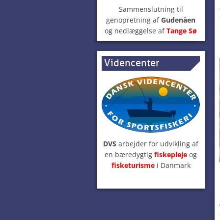
Sammenslutning til
genopretning af
Gudenåen
og nedlæggelse af
Tange Sø
Videncenter
DVS
arbejder for udvikling af
en bæredygtig
fiskepleje
og
fisketurisme
i Danmark