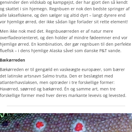
genvinder den vildskab og kampgejst, der har gjort den så kendt
og skattet i sin hjemegn. Regnbuen er nok den bedste springer af
alle laksefiskene, og den sælger sig altid dyrt – langt dyrere end
vor hjemlige ørred, der ikke sådan lige forlader sit rette element!
Men ikke nok med det. Regnbueørreden er af natur mere
overfladeorienteret, og den holder af mindre fødeemner end vor
hjemlige ørred. En kombination, der gør regnbuen til den perfekte
fluefisk – i dens hjemlige Alaska såvel som danske P&T vande.
Bækørreden
Bækørreden er til gengæld en vaskeægte europæer, som bærer
det latinske artsnavn Salmo trutta. Den er beslægtet med
atlanterhavslaksen, men optræder i tre forskellige former:
Havørred, søørred og bækørred. Én og samme art, men tre
forskellige former med hver deres markante levevis og levested.