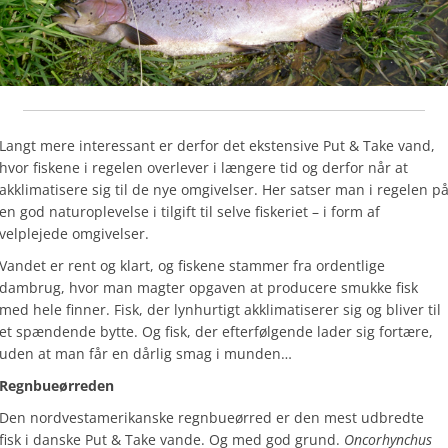
Langt mere interessant er derfor det ekstensive Put & Take vand,
hvor fiskene i regelen overlever i længere tid og derfor når at
akklimatisere sig til de nye omgivelser. Her satser man i regelen p
en god naturoplevelse i tilgift til selve fiskeriet – i form af
velplejede omgivelser.
Vandet er rent og klart, og fiskene stammer fra ordentlige
dambrug, hvor man magter opgaven at producere smukke fisk
med hele finner. Fisk, der lynhurtigt akklimatiserer sig og bliver til
et spændende bytte. Og fisk, der efterfølgende lader sig fortære,
uden at man får en dårlig smag i munden…
Regnbueørreden
Den nordvestamerikanske regnbueørred er den mest udbredte
fisk i danske Put & Take vande. Og med god grund.
Oncorhynchus