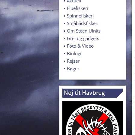
Aktuelt
Fluefiskeri
Spinnefiskeri
Småbådsfiskeri
Om Steen Ulnits
Grej og gadgets
Foto & Video
Biologi
Rejser
Bøger
Nej til Havbrug