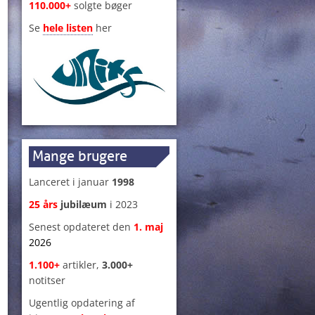
110.000+
solgte bøger
Se
hele listen
her
Mange brugere
Lanceret i januar
1998
25 års
jubilæum
i 2023
Senest opdateret den
1
.
maj
2026
1.100+
artikler,
3.000+
notitser
Ugentlig opdatering af