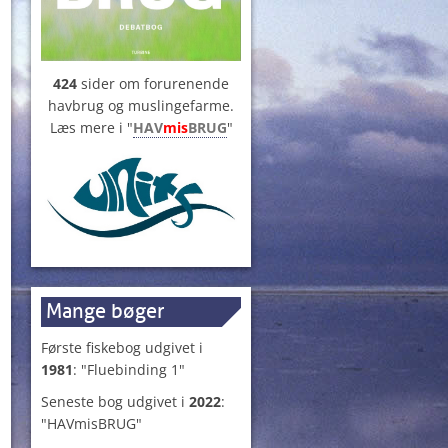
424
sider om forurenende
havbrug og muslingefarme.
Læs mere i "
HAV
mis
BRUG
"
Mange bøger
Første fiskebog udgivet i
1981
: "Fluebinding 1"
Seneste bog udgivet i
2022
:
"HAVmisBRUG"