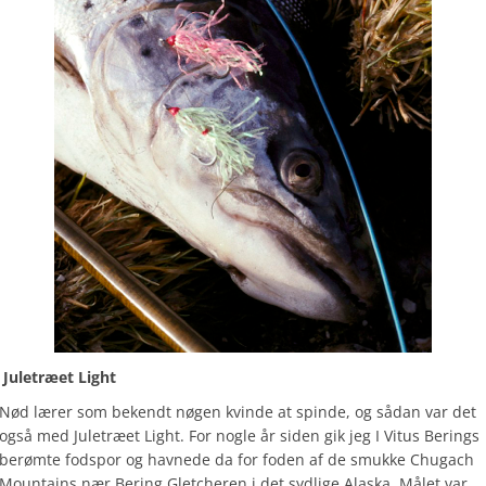
Juletræet Light
Nød lærer som bekendt nøgen kvinde at spinde, og sådan var det
også med Juletræet Light. For nogle år siden gik jeg I Vitus Berings
berømte fodspor og havnede da for foden af de smukke Chugach
Mountains nær Bering Gletcheren i det sydlige Alaska. Målet var