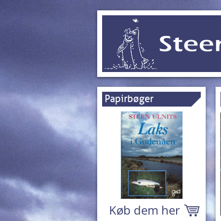
Papirbøger
Køb dem her