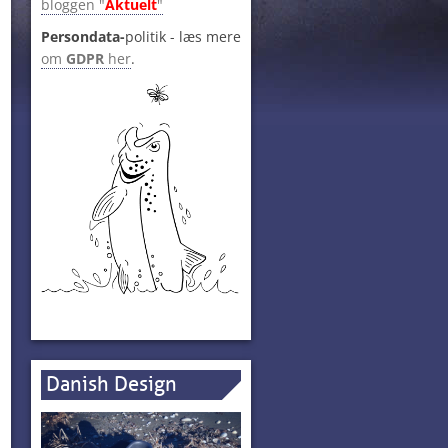
bloggen "
Aktuelt
"
Persondata-
politik - læs mere
om
GDPR
her
.
Danish Design