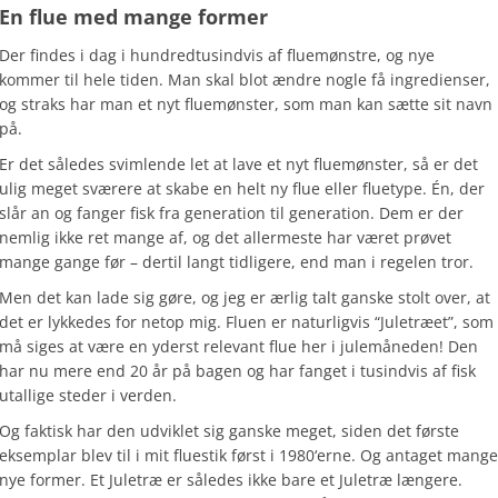
En flue med mange former
Der findes i dag i hundredtusindvis af fluemønstre, og nye
kommer til hele tiden. Man skal blot ændre nogle få ingredienser,
og straks har man et nyt fluemønster, som man kan sætte sit navn
på.
Er det således svimlende let at lave et nyt fluemønster, så er det
ulig meget sværere at skabe en helt ny flue eller fluetype. Én, der
slår an og fanger fisk fra generation til generation. Dem er der
nemlig ikke ret mange af, og det allermeste har været prøvet
mange gange før – dertil langt tidligere, end man i regelen tror.
Men det kan lade sig gøre, og jeg er ærlig talt ganske stolt over, at
det er lykkedes for netop mig. Fluen er naturligvis “Juletræet”, som
må siges at være en yderst relevant flue her i julemåneden! Den
har nu mere end 20 år på bagen og har fanget i tusindvis af fisk
utallige steder i verden.
Og faktisk har den udviklet sig ganske meget, siden det første
eksemplar blev til i mit fluestik først i 1980‘erne. Og antaget mange
nye former. Et Juletræ er således ikke bare et Juletræ længere.