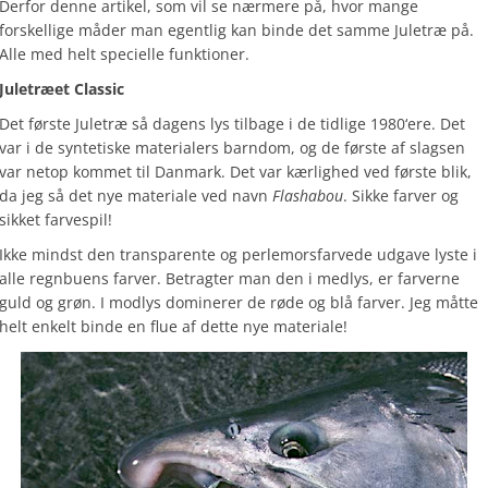
Derfor denne artikel, som vil se nærmere på, hvor mange
forskellige måder man egentlig kan binde det samme Juletræ på.
Alle med helt specielle funktioner.
Juletræet Classic
Det første Juletræ så dagens lys tilbage i de tidlige 1980‘ere. Det
var i de syntetiske materialers barndom, og de første af slagsen
var netop kommet til Danmark. Det var kærlighed ved første blik,
da jeg så det nye materiale ved navn
Flashabou
. Sikke farver og
sikket farvespil!
Ikke mindst den transparente og perlemorsfarvede udgave lyste i
alle regnbuens farver. Betragter man den i medlys, er farverne
guld og grøn. I modlys dominerer de røde og blå farver. Jeg måtte
helt enkelt binde en flue af dette nye materiale!