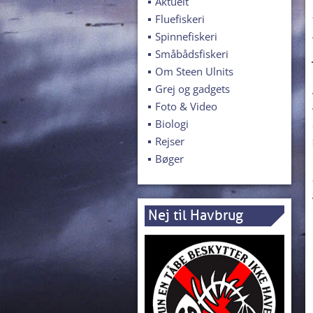
Aktuelt
Fluefiskeri
Spinnefiskeri
Småbådsfiskeri
Om Steen Ulnits
Grej og gadgets
Foto & Video
Biologi
Rejser
Bøger
Nej til Havbrug