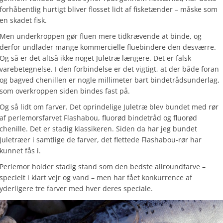
forhåbentlig hurtigt bliver flosset lidt af fisketænder – måske som
en skadet fisk.
Men underkroppen gør fluen mere tidkrævende at binde, og
derfor undlader mange kommercielle fluebindere den desværre.
Og så er det altså ikke noget Juletræ længere. Det er falsk
varebetegnelse. I den forbindelse er det vigtigt, at der både foran
og bagved chenillen er nogle millimeter bart bindetrådsunderlag,
som overkroppen siden bindes fast på.
Og så lidt om farver. Det oprindelige Juletræ blev bundet med rør
af perlemorsfarvet Flashabou, fluorød bindetråd og fluorød
chenille. Det er stadig klassikeren. Siden da har jeg bundet
Juletræer i samtlige de farver, det flettede Flashabou-rør har
kunnet fås i.
Perlemor holder stadig stand som den bedste allroundfarve –
specielt i klart vejr og vand – men har fået konkurrence af
yderligere tre farver med hver deres speciale.