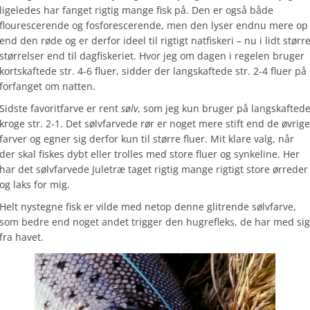
ligeledes har fanget rigtig mange fisk på. Den er også både
flourescerende og fosforescerende, men den lyser endnu mere op
end den røde og er derfor ideel til rigtigt natfiskeri – nu i lidt størr
størrelser end til dagfiskeriet. Hvor jeg om dagen i regelen bruger
kortskaftede str. 4-6 fluer, sidder der langskaftede str. 2-4 fluer på
forfanget om natten.
Sidste favoritfarve er rent
sølv
, som jeg kun bruger på langskafted
kroge str. 2-1. Det sølvfarvede rør er noget mere stift end de øvrige
farver og egner sig derfor kun til større fluer. Mit klare valg, når
der skal fiskes dybt eller trolles med store fluer og synkeline. Her
har det sølvfarvede Juletræ taget rigtig mange rigtigt store ørreder
og laks for mig.
Helt nystegne fisk er vilde med netop denne glitrende sølvfarve,
som bedre end noget andet trigger den hugrefleks, de har med sig
fra havet.