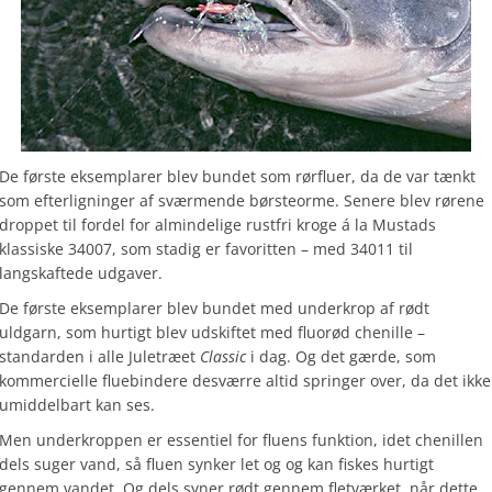
De første eksemplarer blev bundet som rørfluer, da de var tænkt
som efterligninger af sværmende børsteorme. Senere blev rørene
droppet til fordel for almindelige rustfri kroge á la Mustads
klassiske 34007, som stadig er favoritten – med 34011 til
langskaftede udgaver.
De første eksemplarer blev bundet med underkrop af rødt
uldgarn, som hurtigt blev udskiftet med fluorød chenille –
standarden i alle Juletræet
Classic
i dag. Og det gærde, som
kommercielle fluebindere desværre altid springer over, da det ikke
umiddelbart kan ses.
Men underkroppen er essentiel for fluens funktion, idet chenillen
dels suger vand, så fluen synker let og og kan fiskes hurtigt
gennem vandet. Og dels syner rødt gennem fletværket, når dette