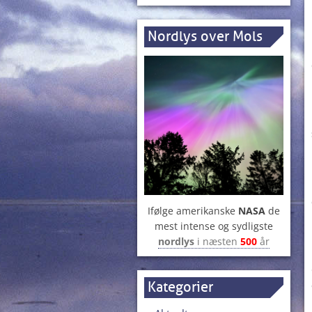
Nordlys over Mols
Ifølge amerikanske
NASA
de
mest intense og sydligste
nordlys
i næsten
500
år
Kategorier