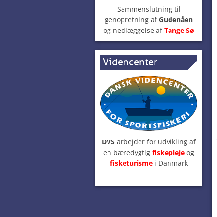
Sammenslutning til
genopretning af
Gudenåen
og nedlæggelse af
Tange Sø
Videncenter
DVS
arbejder for udvikling af
en bæredygtig
fiskepleje
og
fisketurisme
i Danmark