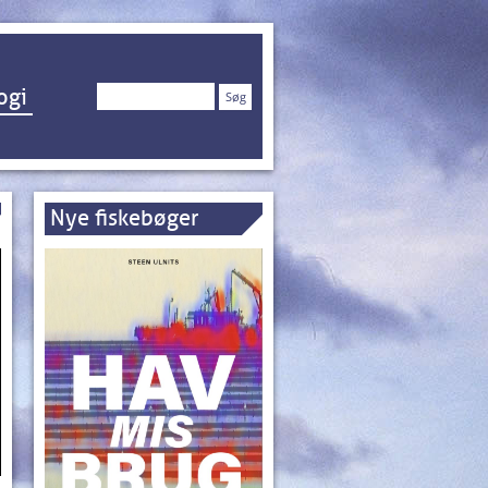
Søg
ogi
efter:
Nye fiskebøger