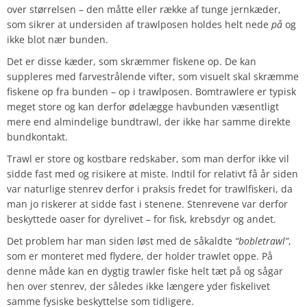
over størrelsen – den måtte eller række af tunge jernkæder,
som sikrer at undersiden af trawlposen holdes helt nede
på
og
ikke blot nær bunden.
Det er disse kæder, som skræmmer fiskene op. De kan
suppleres med farvestrålende vifter, som visuelt skal skræmme
fiskene op fra bunden – op i trawlposen. Bomtrawlere er typisk
meget store og kan derfor ødelægge havbunden væsentligt
mere end almindelige bundtrawl, der ikke har samme direkte
bundkontakt.
Trawl er store og kostbare redskaber, som man derfor ikke vil
sidde fast med og risikere at miste. Indtil for relativt få år siden
var naturlige stenrev derfor i praksis fredet for trawlfiskeri, da
man jo riskerer at sidde fast i stenene. Stenrevene var derfor
beskyttede oaser for dyrelivet – for fisk, krebsdyr og andet.
Det problem har man siden løst med de såkaldte
“bobletrawl”
,
som er monteret med flydere, der holder trawlet oppe. På
denne måde kan en dygtig trawler fiske helt tæt på og sågar
hen over stenrev, der således ikke længere yder fiskelivet
samme fysiske beskyttelse som tidligere.