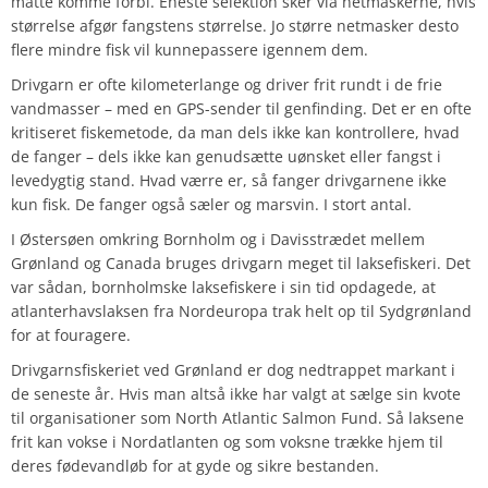
måtte komme forbi. Eneste selektion sker via netmaskerne, hvis
størrelse afgør fangstens størrelse. Jo større netmasker desto
flere mindre fisk vil kunnepassere igennem dem.
Drivgarn er ofte kilometerlange og driver frit rundt i de frie
vandmasser – med en GPS-sender til genfinding. Det er en ofte
kritiseret fiskemetode, da man dels ikke kan kontrollere, hvad
de fanger – dels ikke kan genudsætte uønsket eller fangst i
levedygtig stand. Hvad værre er, så fanger drivgarnene ikke
kun fisk. De fanger også sæler og marsvin. I stort antal.
I Østersøen omkring Bornholm og i Davisstrædet mellem
Grønland og Canada bruges drivgarn meget til laksefiskeri. Det
var sådan, bornholmske laksefiskere i sin tid opdagede, at
atlanterhavslaksen fra Nordeuropa trak helt op til Sydgrønland
for at fouragere.
Drivgarnsfiskeriet ved Grønland er dog nedtrappet markant i
de seneste år. Hvis man altså ikke har valgt at sælge sin kvote
til organisationer som North Atlantic Salmon Fund. Så laksene
frit kan vokse i Nordatlanten og som voksne trække hjem til
deres fødevandløb for at gyde og sikre bestanden.