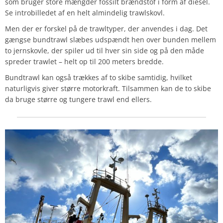
som bruger store mængder fossilt brændstof i form af diesel.
Se introbilledet af en helt almindelig trawlskovl.
Men der er forskel på de trawltyper, der anvendes i dag. Det
gængse bundtrawl slæbes udspændt hen over bunden mellem
to jernskovle, der spiler ud til hver sin side og på den måde
spreder trawlet – helt op til 200 meters bredde.
Bundtrawl kan også trækkes af to skibe samtidig, hvilket
naturligvis giver større motorkraft. Tilsammen kan de to skibe
da bruge større og tungere trawl end ellers.