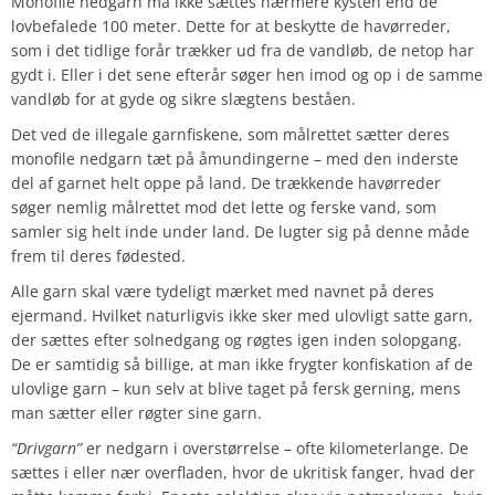
Monofile nedgarn må ikke sættes nærmere kysten end de
lovbefalede 100 meter. Dette for at beskytte de havørreder,
som i det tidlige forår trækker ud fra de vandløb, de netop har
gydt i. Eller i det sene efterår søger hen imod og op i de samme
vandløb for at gyde og sikre slægtens beståen.
Det ved de illegale garnfiskene, som målrettet sætter deres
monofile nedgarn tæt på åmundingerne – med den inderste
del af garnet helt oppe på land. De trækkende havørreder
søger nemlig målrettet mod det lette og ferske vand, som
samler sig helt inde under land. De lugter sig på denne måde
frem til deres fødested.
Alle garn skal være tydeligt mærket med navnet på deres
ejermand. Hvilket naturligvis ikke sker med ulovligt satte garn,
der sættes efter solnedgang og røgtes igen inden solopgang.
De er samtidig så billige, at man ikke frygter konfiskation af de
ulovlige garn – kun selv at blive taget på fersk gerning, mens
man sætter eller røgter sine garn.
“Drivgarn”
er nedgarn i overstørrelse – ofte kilometerlange. De
sættes i eller nær overfladen, hvor de ukritisk fanger, hvad der