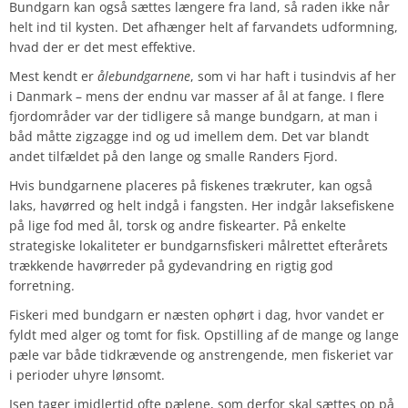
Bundgarn kan også sættes længere fra land, så raden ikke når
helt ind til kysten. Det afhænger helt af farvandets udformning,
hvad der er det mest effektive.
Mest kendt er
ålebundgarnene
, som vi har haft i tusindvis af her
i Danmark – mens der endnu var masser af ål at fange. I flere
fjordområder var der tidligere så mange bundgarn, at man i
båd måtte zigzagge ind og ud imellem dem. Det var blandt
andet tilfældet på den lange og smalle Randers Fjord.
Hvis bundgarnene placeres på fiskenes trækruter, kan også
laks, havørred og helt indgå i fangsten. Her indgår laksefiskene
på lige fod med ål, torsk og andre fiskearter. På enkelte
strategiske lokaliteter er bundgarnsfiskeri målrettet efterårets
trækkende havørreder på gydevandring en rigtig god
forretning.
Fiskeri med bundgarn er næsten ophørt i dag, hvor vandet er
fyldt med alger og tomt for fisk. Opstilling af de mange og lange
pæle var både tidkrævende og anstrengende, men fiskeriet var
i perioder uhyre lønsomt.
Isen tager imidlertid ofte pælene, som derfor skal sættes op på