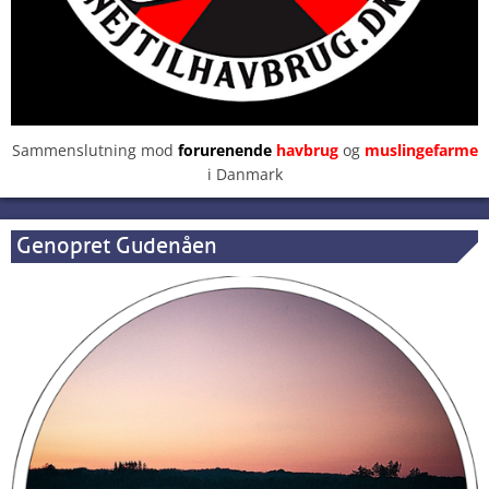
Sammenslutning mod
forurenende
havbrug
og
muslingefarme
i Danmark
Genopret Gudenåen