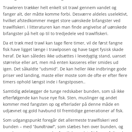
Trawleren trækker helt enkelt sit trawl gennem vandet og
fanger alt, der måtte komme forbi. Desværre aldeles uselektivt,
hvilket afstedkommer meget store uønskede bifangster ved
trawlfiskeri. I litteraturen kan man finde angivelse af uønskede
bifangster på helt op til to tredjedele ved trawlfiskeri.
Da et træk med trawl kan tage flere timer, vil de først fangne
fisk have ligget længe i trawlposen og have taget fysisk skade
heraf. De kan således ikke udsættes i levedygtig stand, uanset
størrelse eller art, men må enten kasseres eller smides ud
igen. Det såkaldte “udsmid”. De kan heller ikke indbringe gode
priser ved landing, maste eller moste som de ofte er efter flere
timers ophold længst inde i fangstposen..
Samtidig ødelægger de tunge redskaber bunden, som så ikke
efterfølgende kan huse nye fisk. Sten, muslinger og andet
kommer med fangsten op og efterlader på denne måde en
udjævnet og gold havbund til fremtidige generationer af fisk.
Som udgangspunkt foregår det allermeste trawlfiskeri ved
bunden – med “
bundtrawl
“, som slæbes hen over bunden, og