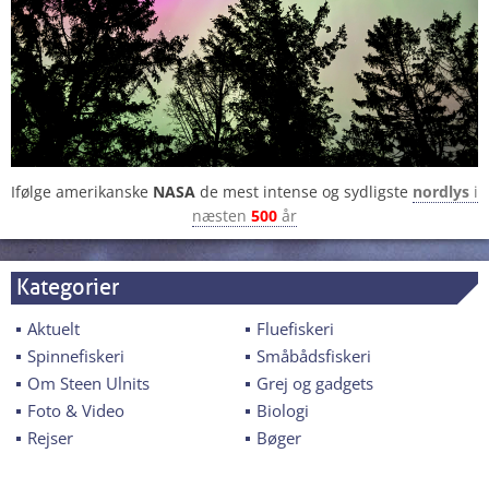
Ifølge amerikanske
NASA
de mest intense og sydligste
nordlys
i
næsten
500
år
Kategorier
Aktuelt
Fluefiskeri
Spinnefiskeri
Småbådsfiskeri
Om Steen Ulnits
Grej og gadgets
Foto & Video
Biologi
Rejser
Bøger