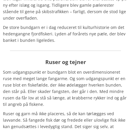
ny efter islæg og isgang. Tidligere blev gamle pælerester
stående til gene på skibstrafikken – farligt, dersom de stod lige
under overfladen.
De store bundgarn er i dag reduceret til kulturhistorie om det
hedengangne fjordfiskeri. Lyden af forårets nye pæle, der blev
banket i bunden ligeledes.
Ruser og tejner
Som udgangspunkt er bundgarn blot en overdimensioneret
ruse med meget lange fangarme. Og som udgangspunkt er en
ruse blot en fiskefælde, der ikke ødelægger hverken bunden,
den står på. Eller skader fangsten, der går i den. Med mindre
rusen da får lov at stå så længe, at krabberne rykker ind og går
til angreb på fiskene.
Ruser og garn må ikke placeres, så de kan tørlægges ved
lavvande. Så fangede fisk dør og fredede eller ulovlige fisk ikke
kan genudsættes i levedygtig stand. Det siger sig selv, at