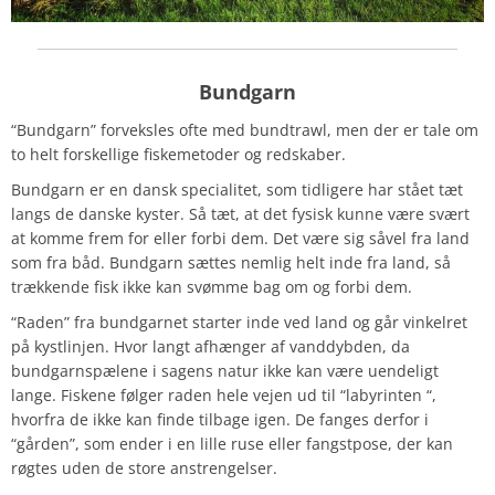
Bundgarn
“Bundgarn” forveksles ofte med bundtrawl, men der er tale om
to helt forskellige fiskemetoder og redskaber.
Bundgarn er en dansk specialitet, som tidligere har stået tæt
langs de danske kyster. Så tæt, at det fysisk kunne være svært
at komme frem for eller forbi dem. Det være sig såvel fra land
som fra båd. Bundgarn sættes nemlig helt inde fra land, så
trækkende fisk ikke kan svømme bag om og forbi dem.
“Raden” fra bundgarnet starter inde ved land og går vinkelret
på kystlinjen. Hvor langt afhænger af vanddybden, da
bundgarnspælene i sagens natur ikke kan være uendeligt
lange. Fiskene følger raden hele vejen ud til “labyrinten “,
hvorfra de ikke kan finde tilbage igen. De fanges derfor i
“gården”, som ender i en lille ruse eller fangstpose, der kan
røgtes uden de store anstrengelser.