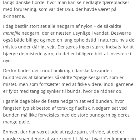
langs danske fjorde, hvor man kan se nedlagte tjærepladser
med forurening, som var det DSB, der havde været på
skinnerne.
I dag består stort set alle nedgarn af nylon – de såkaldte
monofile
nedgarn, der er næsten usynlige i vandet. Desværre
også både billige og med en lang opholdstid i naturen, hvis de
mistes under dårligt vejr. Der gøres ingen større indsats for at
bjærge de mistede garn, da det er billigere blot at investere i
nye.
Derfor findes der rundt omkring i danske farvande i
hundredvis af kilometer såkaldte “spøgelsesgarn”, som er
mistet, men som fortsætter med at fiske videre, indtil garnene
er fyldt med tang og synker til bunds, hvor de rådner op.
I gamle dage blev de fleste nedgarn sat ved bunden, hvor
fangsten typisk bestod af torsk og fladfisk. Nedgarn sat ved
bunden må ikke forveksles med de store bundgarn og deres
mange pæle.
Enhver, der har været ude at røgte garn, vil vide, at det er
ganske spændende at være med til. At se, hvad der kommer op