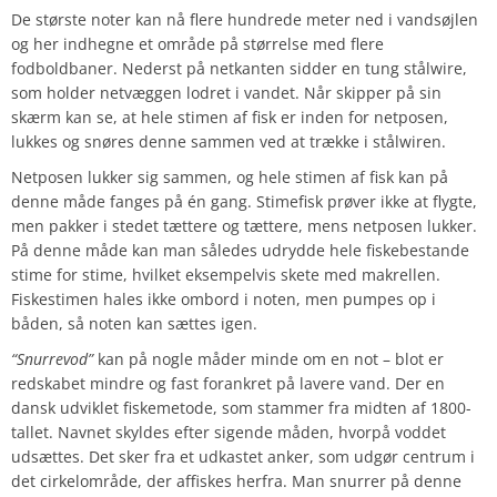
De største noter kan nå flere hundrede meter ned i vandsøjlen
og her indhegne et område på størrelse med flere
fodboldbaner. Nederst på netkanten sidder en tung stålwire,
som holder netvæggen lodret i vandet. Når skipper på sin
skærm kan se, at hele stimen af fisk er inden for netposen,
lukkes og snøres denne sammen ved at trække i stålwiren.
Netposen lukker sig sammen, og hele stimen af fisk kan på
denne måde fanges på én gang. Stimefisk prøver ikke at flygte,
men pakker i stedet tættere og tættere, mens netposen lukker.
På denne måde kan man således udrydde hele fiskebestande
stime for stime, hvilket eksempelvis skete med makrellen.
Fiskestimen hales ikke ombord i noten, men pumpes op i
båden, så noten kan sættes igen.
“Snurrevod”
kan på nogle måder minde om en not – blot er
redskabet mindre og fast forankret på lavere vand. Der en
dansk udviklet fiskemetode, som stammer fra midten af 1800-
tallet. Navnet skyldes efter sigende måden, hvorpå voddet
udsættes. Det sker fra et udkastet anker, som udgør centrum i
det cirkelområde, der affiskes herfra. Man snurrer på denne