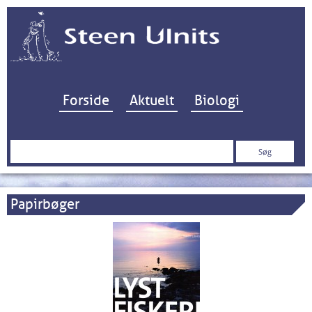
Hop til indhold
Forside
Aktuelt
Biologi
Søg
efter:
Papirbøger