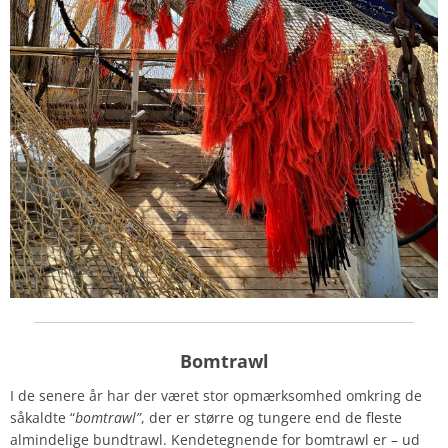
Bomtrawl
I de senere år har der været stor opmærksomhed omkring de
såkaldte “
bomtrawl”
, der er større og tungere end de fleste
almindelige bundtrawl. Kendetegnende for bomtrawl er – ud