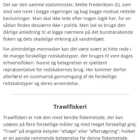
Det var den samme statsminister, Mette Frederiksen (S), som
stod ved roret i begge regeringer og bag begge modsat rettede
beslutninger. Man skal ikke lede efter nogen logik her, for en
sådan findes desværre ikke i politik. Men lad os bruge den
dårlige anledning til at kigge nærmere på det bundskrabende
fiskeri og dets skadelige virkning på vandmiljøet.
For almindelige mennesker kan det være svært at hitte rede i
de mange forskellige redskabstyper, der bruges til vore dages
erhvervsfiskeri. Navne og betegnelser er sjældent
repræsentative for redskabernes brug. Her kommer derfor
allerførst en summarisk gennemgang af de forskellige
redskabstyper og deres anvendelse.
Trawlfiskeri
Trawlfiskeri er nok den mest kendte fiskemetode, der kan
udøves på flere forskellige måder og med meget forskelligt grej.
“Trawl” på engelsk betyder “afsøge” eller “eftersøgning”, hvilket
er en ganske rammende betegnelse for denne fiskemetode.