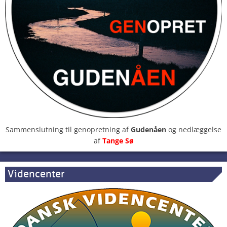
Sammenslutning til genopretning af
Gudenåen
og nedlæggelse
af
Tange Sø
Videncenter