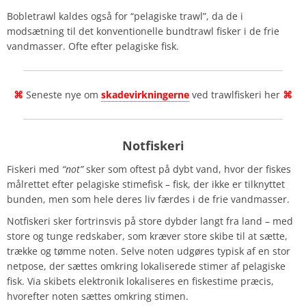
Bobletrawl kaldes også for “pelagiske trawl”, da de i
modsætning til det konventionelle bundtrawl fisker i de frie
vandmasser. Ofte efter pelagiske fisk.
⌘
Seneste nye om
skadevirkningerne
ved trawlfiskeri her
⌘
Notfiskeri
Fiskeri med
“not”
sker som oftest på dybt vand, hvor der fiskes
målrettet efter pelagiske stimefisk – fisk, der ikke er tilknyttet
bunden, men som hele deres liv færdes i de frie vandmasser.
Notfiskeri sker fortrinsvis på store dybder langt fra land – med
store og tunge redskaber, som kræver store skibe til at sætte,
trække og tømme noten. Selve noten udgøres typisk af en stor
netpose, der sættes omkring lokaliserede stimer af pelagiske
fisk. Via skibets elektronik lokaliseres en fiskestime præcis,
hvorefter noten sættes omkring stimen.