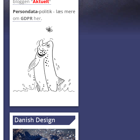
bloggen "
Aktuelt
"
Persondata-
politik - læs mere
om
GDPR
her
.
Danish Design