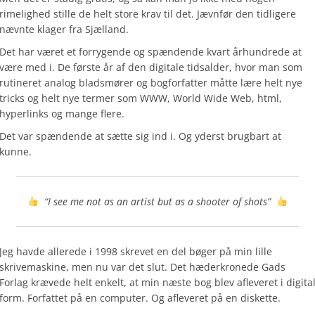
rimelighed stille de helt store krav til det. Jævnfør den tidligere
nævnte klager fra Sjælland.
Det har været et forrygende og spændende kvart århundrede at
være med i. De første år af den digitale tidsalder, hvor man som
rutineret analog bladsmører og bogforfatter måtte lære helt nye
tricks og helt nye termer som WWW, World Wide Web, html,
hyperlinks og mange flere.
Det var spændende at sætte sig ind i. Og yderst brugbart at
kunne.
“I see me not as an artist but as a shooter of shots”
Jeg havde allerede i 1998 skrevet en del bøger på min lille
skrivemaskine, men nu var det slut. Det hæderkronede Gads
Forlag krævede helt enkelt, at min næste bog blev afleveret i digita
form. Forfattet på en computer. Og afleveret på en diskette.