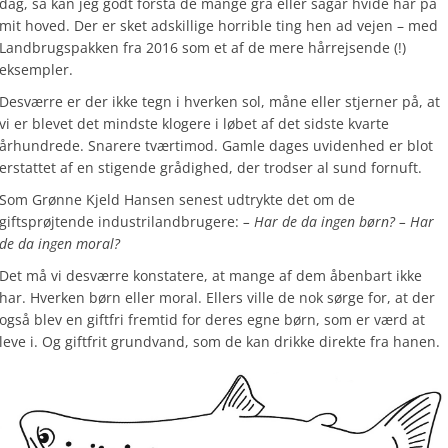
dag, så kan jeg godt forstå de mange grå eller sågar hvide hår på
mit hoved. Der er sket adskillige horrible ting hen ad vejen – med
Landbrugspakken fra 2016 som et af de mere hårrejsende (!)
eksempler.
Desværre er der ikke tegn i hverken sol, måne eller stjerner på, at
vi er blevet det mindste klogere i løbet af det sidste kvarte
århundrede. Snarere tværtimod. Gamle dages uvidenhed er blot
erstattet af en stigende grådighed, der trodser al sund fornuft.
Som Grønne Kjeld Hansen senest udtrykte det om de
giftsprøjtende industrilandbrugere:
– Har de da ingen børn? – Har
de da ingen moral?
Det må vi desværre konstatere, at mange af dem åbenbart ikke
har. Hverken børn eller moral. Ellers ville de nok sørge for, at der
også blev en giftfri fremtid for deres egne børn, som er værd at
leve i. Og giftfrit grundvand, som de kan drikke direkte fra hanen.