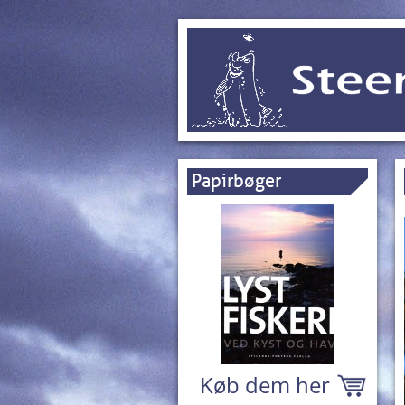
Papirbøger
Køb dem her