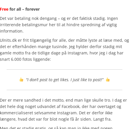
Free
for all – forever
Det var betaling nok dengang – og er det faktisk stadig. Ingen
irriterende betalingsmur her til at hindre spredning af vigtig
information.
Ulnits.dk er frit tilgængelig for alle, der måtte lyste at læse med, og
det er efterhånden mange tusinde. Jeg hylder derfor stadig mit
gamle motto fra de tidlige dage på Instagram, hvor jeg i dag har
snart 6.000 fotos liggende:
“I don’t post to get likes. I just like to post!”
Der er mere sandhed i det motto, end man lige skulle tro. I dag er
det hele dog noget udvandet af Facebook, der har overtaget og
kommercialiseret selvsamme Instagram. Det er derfor ikke
længere, hvad det var for blot nogle få år siden. Langt fra.
Men det er stadig gratis, og så kan man jo ikke med nogen