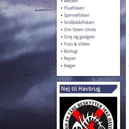
Aktuelt
Fluefiskeri
Spinnefiskeri
Småbådsfiskeri
Om Steen Ulnits
Grej og gadgets
Foto & Video
Biologi
Rejser
Bøger
Nej til Havbrug