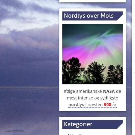
Nordlys over Mols
Ifølge amerikanske
NASA
de
mest intense og sydligste
nordlys
i næsten
500
år
Kategorier