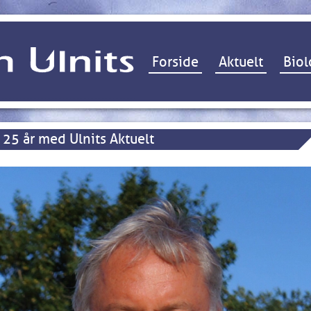
Hop til indhold
Forside
Aktuelt
Biol
25 år med Ulnits Aktuelt