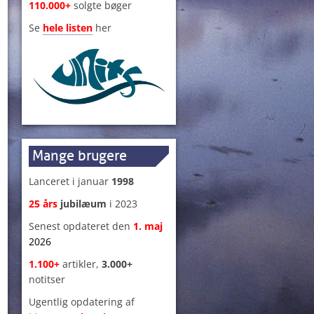
110.000+
solgte bøger
Se
hele listen
her
Mange brugere
Lanceret i januar
1998
25 års
jubilæum
i 2023
Senest opdateret den
1
.
maj
2026
1.100+
artikler,
3.000+
notitser
Ugentlig opdatering af