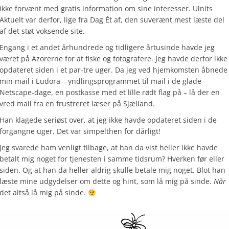
ikke forvænt med gratis information om sine interesser. Ulnits
Aktuelt var derfor, lige fra Dag Ét af, den suverænt mest læste del
af det støt voksende site.
Engang i et andet århundrede og tidligere årtusinde havde jeg
været på Azorerne for at fiske og fotografere. Jeg havde derfor ikke
opdateret siden i et par-tre uger. Da jeg ved hjemkomsten åbnede
min mail i Eudora – yndlingsprogrammet til mail i de glade
Netscape-dage, en postkasse med et lille rødt flag på – lå der en
vred mail fra en frustreret læser på Sjælland.
Han klagede seriøst over, at jeg ikke havde opdateret siden i de
forgangne uger. Det var simpelthen for dårligt!
Jeg svarede ham venligt tilbage, at han da vist heller ikke havde
betalt mig noget for tjenesten i samme tidsrum? Hverken før eller
siden. Og at han da heller aldrig skulle betale mig noget. Blot han
læste mine udgydelser om dette og hint, som lå mig på sinde.
Når
det altså lå mig på sinde.