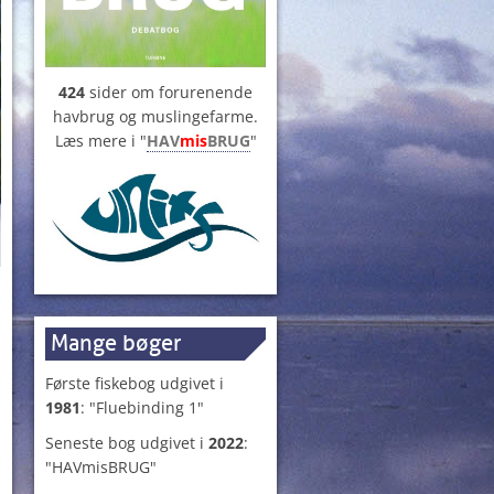
424
sider om forurenende
havbrug og muslingefarme.
Læs mere i "
HAV
mis
BRUG
"
Mange bøger
Første fiskebog udgivet i
1981
: "Fluebinding 1"
Seneste bog udgivet i
2022
:
"HAVmisBRUG"