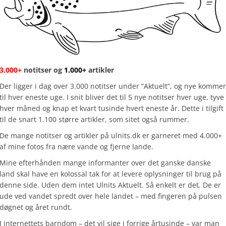
3.000+
notitser og
1.000+
artikler
Der ligger i dag over 3.000 notitser under “Aktuelt”, og nye kommer
til hver eneste uge. I snit bliver det til 5 nye notitser hver uge, tyve
hver måned og knap et kvart tusinde hvert eneste år. Dette i tilgift
til de snart 1.100 større artikler, som sitet også rummer.
De mange notitser og artikler på ulnits.dk er garneret med 4.000+
af mine fotos fra nære vande og fjerne lande.
Mine efterhånden mange informanter over det ganske danske
land skal have en kolossal tak for at levere oplysninger til brug på
denne side. Uden dem intet Ulnits Aktuelt. Så enkelt er det. De er
ude ved vandet spredt over hele landet – med fingeren på pulsen
døgnet og året rundt.
I internettets barndom – det vil sige i forrige årtusinde – var man