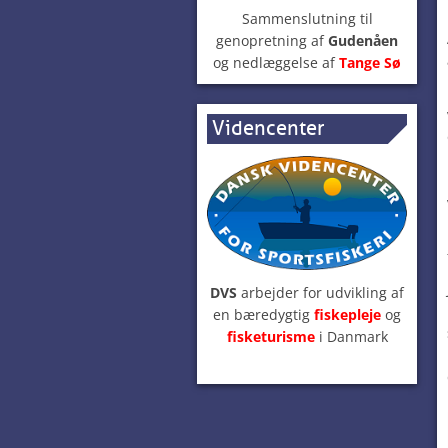
Sammenslutning til
genopretning af
Gudenåen
og nedlæggelse af
Tange Sø
Videncenter
DVS
arbejder for udvikling af
en bæredygtig
fiskepleje
og
fisketurisme
i Danmark