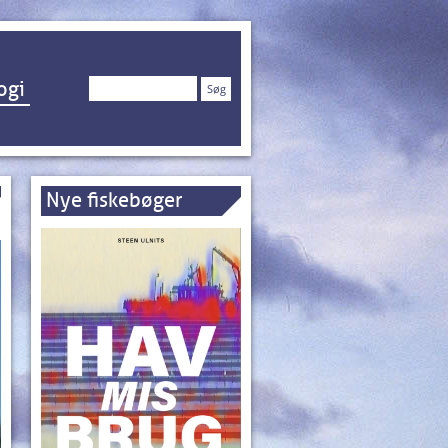
Søg
ogi
efter:
Nye fiskebøger