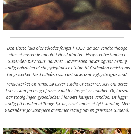
Den sidste laks blev således fanget i 1928, da den vendte tilbage
efter et nærende ophold i Nordatlanten. Havørredbestanden i
Gudenåen blev “kun” halveret. Havørreden havde og har nemlig
stadig halvdelen af sin gydepladser i tilløb til Gudenåen nedstrøms
Tangeværket. Med Lilleåen som det suverænt vigtigste gydevand.
Tangeværket og Tange Sø ligger stadig og spærrer, selv om deres
koncession på brug af åens vand for længst er udløbet. Og laksen
har stadig ingen gydepladser i landets længste vandløb. De ligger
stadig på bunden af Tange Sø, begravet under et tykt slamlag. Men
Gudenåens forkæmpere drømmer stadig om en genskabt Gudenå.