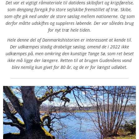
Det var et vigtigt råmateriale til datidens skibsfart og krigsførelse,
som dengang foregik fra store sejlskibe fremstillet af træ. Skibe,
som ofte gik ned under de store søslag mellem nationerne. Og som
derfor måtte udskiftes og suppleres løbende. Der var således brug
for nyt træ hele tiden.
Hele denne del af Danmarkshistorien er interessant at kende til.
Der udkæmpes stadig drabelige søslag, omend de i 2022 ikke
udkæmpes på, men omkring den kunstige Tange Sø, som ret beset
ikke må ligge der længere. Retten til at brugen Gudenåens vand
blev nemlig kun givet for 80 år, og de er for længst udløbet.