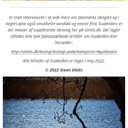
Er man interesseret i at vide mere om Danmarks længste og i
nogles øjne også smukkeste vandløb og eneste flod, Gudenåen, er
der masser af supplerende læsning her på Ulnits.dk. Der ligger
således hele tyve faktaspækkede artikler om Gudenåen klar
herunder:
http://ulnits.dk/biologi/biologi-underkategorier/#gudenaen
Alle billeder af Gudenåen er taget i maj 2022.
© 2022 Steen Ulnits