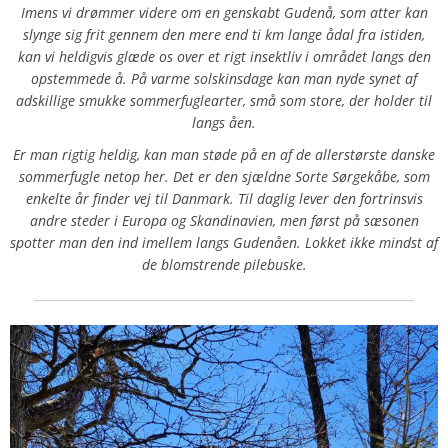
Imens vi drømmer videre om en genskabt Gudenå, som atter kan
slynge sig frit gennem den mere end ti km lange ådal fra istiden,
kan vi heldigvis glæde os over et rigt insektliv i området langs den
opstemmede å. På varme solskinsdage kan man nyde synet af
adskillige smukke sommerfuglearter, små som store, der holder til
langs åen.
Er man rigtig heldig, kan man støde på en af de allerstørste danske
sommerfugle netop her. Det er den sjældne Sorte Sørgekåbe, som
enkelte år finder vej til Danmark. Til daglig lever den fortrinsvis
andre steder i Europa og Skandinavien, men først på sæsonen
spotter man den ind imellem langs Gudenåen. Lokket ikke mindst af
de blomstrende pilebuske.