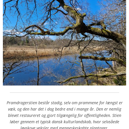
Pramdragerstien består stadig, selv om prammene for længst er
væk, og den har det i dag bedre end i mange år. Den er nemlig
blevet restaureret og gjort tilgængelig for offentligheden. Stien
løber gennem et typisk dansk kulturlandskab, hvor selvsåede
løvskove veksler med menneskeskabte plantager.