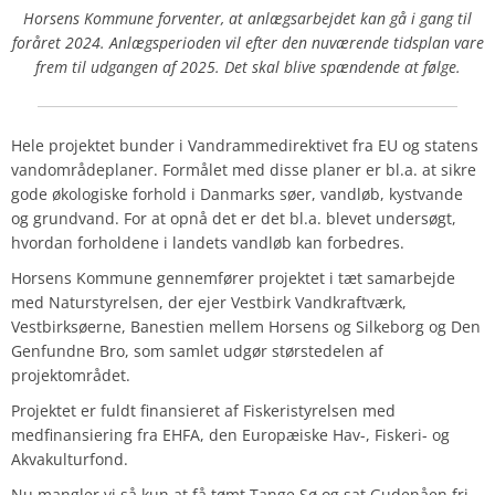
Horsens Kommune forventer, at anlægsarbejdet kan gå i gang til
foråret 2024. Anlægsperioden vil efter den nuværende tidsplan vare
frem til udgangen af 2025. Det skal blive spændende at følge.
Hele projektet bunder i Vandrammedirektivet fra EU og statens
vandområdeplaner. Formålet med disse planer er bl.a. at sikre
gode økologiske forhold i Danmarks søer, vandløb, kystvande
og grundvand. For at opnå det er det bl.a. blevet undersøgt,
hvordan forholdene i landets vandløb kan forbedres.
Horsens Kommune gennemfører projektet i tæt samarbejde
med Naturstyrelsen, der ejer Vestbirk Vandkraftværk,
Vestbirksøerne, Banestien mellem Horsens og Silkeborg og Den
Genfundne Bro, som samlet udgør størstedelen af
projektområdet.
Projektet er fuldt finansieret af Fiskeristyrelsen med
medfinansiering fra EHFA, den Europæiske Hav-, Fiskeri- og
Akvakulturfond.
Nu mangler vi så kun at få tømt Tange Sø og sat Gudenåen fri.