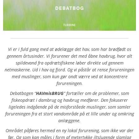
Vi er i fuld gang med at ødelægge det hav, som har brødfødt os
gennem årtusinder. Vi forurener det med åbne havbrug, hvor alt
spildevand fra opdrætsfiskene løber direkte ud gennem
netmaskerne. Ud i hav og fjord. Og vi påstår at rense forureningen
med muslinger, som kun gør ondt værre ved at koncentrere
forureningen.
Debatbogen “
HAVmisBRUG
” fortæller om de problemer, som
fiskeopdræt i dambrug og havbrug medfører. Den fokuserer
ligeledes indgående på de misforståede muslinger, som samler
forureningen fra et stort vandområde på et lille under og omkring
anlæggene.
Området påføres hermed en ny lokal forurening, som ikke var der
før. Og som kan måles i form af metertykke iltslugende slamlag