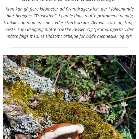
Man kan gå flere kilometer ad Pramdragerstien, der i folkemunde
blot betegnes “Trækstien”. I gamle dage måtte prammene nemlig
trækkes op mod en sine steder stærk strøm. Det var store og tunge
heste, som dengang måtte trække læsset. Og “pramdragerne”, der
måtte følge med. Et slidsomt arbejde for både mennesker og dyr.