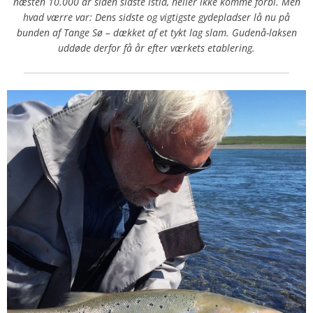
næsten 10.000 år siden sidste istid, heller ikke komme forbi. Men
hvad værre var: Dens sidste og vigtigste gydepladser lå nu på
bunden af Tange Sø – dækket af et tykt lag slam. Gudenå-laksen
uddøde derfor få år efter værkets etablering.