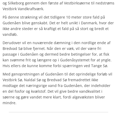
og Silkeborg gennem den første af Vestbirksøerne til nedstrøms
Vestbirk Vandkraftværk.
På denne strækning vil det tidligere 10 meter store fald på
Gudenåen blive genskabt. Det er helt unikt i Danmark, hvor der
ikke andre steder er så kraftigt et fald på så stort og bredt et
vandløb.
Derudover vil en nuværende dæmning i den nordlige ende af
Bredvad Sø blive fjernet. Når den er væk, vil der være fri
passage i Gudenåen og dermed bedre betingelser for, at fisk
kan svømme frit og længere op i Gudenåsystemet for at yngle.
Hvis ellers de kunne komme forbi spærringen ved Tange Sø.
Med genopretningen af Gudenåen til det oprindelige forløb vil
Vestbirk Sø, Naldal Sø og Bredvad Sø fremadrettet ikke
modtage det næringsrige vand fra Gudenåen, der indeholder
en del fosfor og kvælstof. Det vil give bedre vandkvalitet i
søerne og gøre vandet mere klart, fordi algevæksten bliver
mindre.