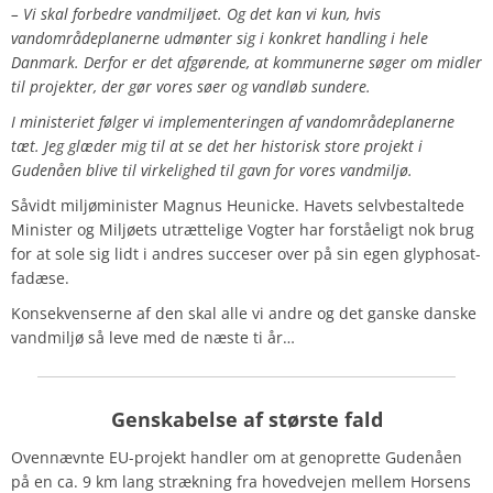
– Vi skal forbedre vandmiljøet. Og det kan vi kun, hvis
vandområdeplanerne udmønter sig i konkret handling i hele
Danmark. Derfor er det afgørende, at kommunerne søger om midler
til projekter, der gør vores søer og vandløb sundere.
I ministeriet følger vi implementeringen af vandområdeplanerne
tæt. Jeg glæder mig til at se det her historisk store projekt i
Gudenåen blive til virkelighed til gavn for vores vandmiljø.
Såvidt miljøminister Magnus Heunicke. Havets selvbestaltede
Minister og Miljøets utrættelige Vogter har forståeligt nok brug
for at sole sig lidt i andres succeser over på sin egen glyphosat-
fadæse.
Konsekvenserne af den skal alle vi andre og det ganske danske
vandmiljø så leve med de næste ti år…
Genskabelse af største fald
Ovennævnte EU-projekt handler om at genoprette Gudenåen
på en ca. 9 km lang strækning fra hovedvejen mellem Horsens