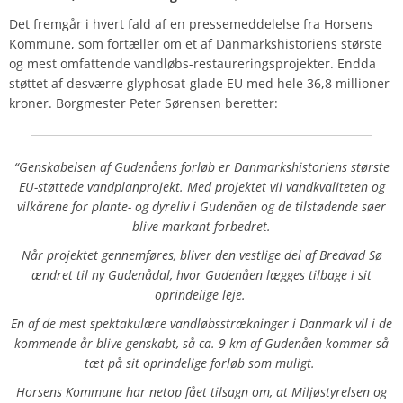
Det fremgår i hvert fald af en pressemeddelelse fra Horsens
Kommune, som fortæller om et af Danmarkshistoriens største
og mest omfattende vandløbs-restaureringsprojekter. Endda
støttet af desværre glyphosat-glade EU med hele 36,8 millioner
kroner. Borgmester Peter Sørensen beretter:
“Genskabelsen af Gudenåens forløb er Danmarkshistoriens største
EU-støttede vandplanprojekt. Med projektet vil vandkvaliteten og
vilkårene for plante- og dyreliv i Gudenåen og de tilstødende søer
blive markant forbedret.
Når projektet gennemføres, bliver den vestlige del af Bredvad Sø
ændret til ny Gudenådal, hvor Gudenåen lægges tilbage i sit
oprindelige leje.
En af de mest spektakulære vandløbsstrækninger i Danmark vil i de
kommende år blive genskabt, så ca. 9 km af Gudenåen kommer så
tæt på sit oprindelige forløb som muligt.
Horsens Kommune har netop fået tilsagn om, at Miljøstyrelsen og