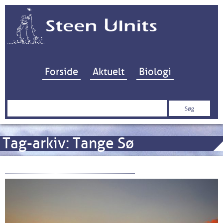
Hop til indhold
Forside
Aktuelt
Biologi
Søg
efter:
Tag-arkiv:
Tange Sø
Næstsidste spærring fjernes