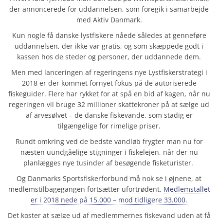
der annoncerede for uddannelsen, som foregik i samarbejde
med Aktiv Danmark.
Kun nogle få danske lystfiskere nåede således at genneføre
uddannelsen, der ikke var gratis, og som skæppede godt i
kassen hos de steder og personer, der uddannede dem.
Men med lanceringen af regeringens nye Lystfiskerstrategi i
2018 er der kommet fornyet fokus på de autoriserede
fiskeguider. Flere har rykket for at spå en bid af kagen, når nu
regeringen vil bruge 32 millioner skattekroner på at sælge ud
af arvesølvet – de danske fiskevande, som stadig er
tilgængelige for rimelige priser.
Rundt omkring ved de bedste vandløb frygter man nu for
næsten uundgåelige stigninger i fiskelejen, når der nu
planlægges nye tusinder af besøgende fisketurister.
Og Danmarks Sportsfiskerforbund må nok se i øjnene, at
medlemstilbagegangen fortsætter ufortrødent.
Medlemstallet
er i 2018 nede på 15.000 – mod tidligere 33.000.
Det koster at sælge ud af medlemmernes fiskevand uden at få