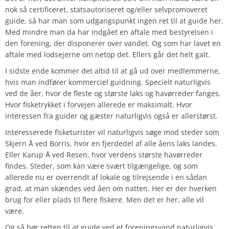
nok så certificeret, statsautoriseret og/eller selvpromoveret
guide, så har man som udgangspunkt ingen ret til at guide her.
Med mindre man da har indgået en aftale med bestyrelsen i
den forening, der disponerer over vandet. Og som har lavet en
aftale med lodsejerne om netop det. Ellers går det helt galt.
I sidste ende kommer det altid til at gå ud over medlemmerne,
hvis man indfører kommerciel guidning. Specielt naturligvis
ved de åer, hvor de fleste og største laks og havørreder fanges.
Hvor fisketrykket i forvejen allerede er maksimalt. Hvor
interessen fra guider og gæster naturligvis også er allerstørst.
Interesserede fisketurister vil naturligvis søge mod steder som
Skjern Å ved Borris, hvor en fjerdedel af alle åens laks landes.
Eller Karup Å ved Resen, hvor verdens største havørreder
findes. Steder, som kan være svært tilgængelige, og som
allerede nu er overrendt af lokale og tilrejsende i en sådan
grad, at man skændes ved åen om natten. Her er der hverken
brug for eller plads til flere fiskere. Men det er her, alle vil
være.
Og så bør retten til at guide ved et foreningsvand naturligvis