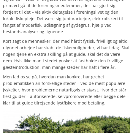
primært gå til de foreningsmedlemmer, der har gjort sig
fortjent til det – via aktiv deltagelse i foreningslivet og den
lokale fiskepleje. Det være sig juniorarbejde, elektrofiskeri til
fangst af moderfisk, udlægning af gydegrus, hjælp ved
bestandsanalyser og lignende.
Kort sagt de mennesker, der med hårdt fysisk, frivilligt og altid
ulønnet arbejde har skabt de fiskemuligheder, vi har i dag. Skal
nogen tjene en ekstra skilling på at guide, skal det da være
dem. Hvis ikke man i stedet ønsker at fastholde den frivillige
gæsteintroduktion, man mange steder har haft i flere år.
Men lad os se på, hvordan man konkret har grebet
problematikken an forskellige steder – ved de mest populære
jyskeåer, hvor problemerne naturligvis er størst. Hvor der står
flest guider – autoriserede, selvpromoverede eller begge dele –
klar til at guide tilrejsende lystfiskere mod betaling.