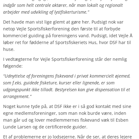
indgår som helt centrale aktører, når man lokalt og regionalt
arbejder med udvikling af lystfiskerturisme.”
Det havde man vist lige glemt at gøre her. Pudsigt nok var
netop Vejle Sportsfiskerforening den første til at forbyde
kommerciel guiding på foreningens vand. Pudsigt, idet Vejle Å
løber ret for fødderne af Sportsfiskeriets Hus, hvor DSF har til
huse.
I vedtægterne for Vejle Sportsfiskerforening står der nemlig
følgende:
“Udnyttelse af foreningens fiskevand i privat kommercielt øjemed,
som f.eks. guidede fisketure, kurser eller lignende, er som
udgangspunkt ikke tilladt. Bestyrelsen kan give dispensation til et
arrangement.”
Noget kunne tyde på, at DSF ikke er i så god kontakt med sine
egne medlemsforeninger, som man nok burde være, inden
man går ud og lover medlemmernes fiskevand væk til Esben
Lunde Larsen og de certificerede guider.
Et af problemerne er jo lodsejerne. Når de ser, at deres lejere