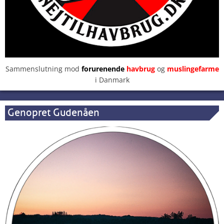
Sammenslutning mod
forurenende
havbrug
og
muslingefarme
i Danmark
Genopret Gudenåen