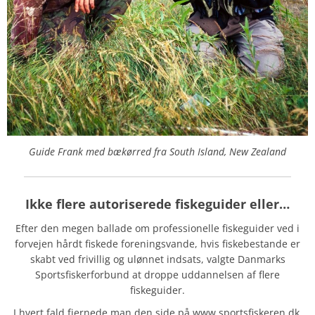
Guide Frank med bækørred fra South Island, New Zealand
Ikke flere autoriserede fiskeguider eller…
Efter den megen ballade om professionelle fiskeguider ved i
forvejen hårdt fiskede foreningsvande, hvis fiskebestande er
skabt ved frivillig og ulønnet indsats, valgte Danmarks
Sportsfiskerforbund at droppe uddannelsen af flere
fiskeguider.
I hvert fald fjernede man den side på www.sportsfiskeren.dk,