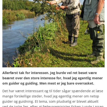
Allerførst tak for interessen. Jeg burde vel ret beset være
beæret over den store interesse for, hvad jeg egentlig mener
om guider og guiding. Men mest er jeg bare overrasket.
Det har været interessant og til tider sågar spændende at læse
mange forskellige steder, hvad jeg egentlig mener om netop
guider og guidning. Et tema, som pludselig er blevet aktuelt
ved de jyske åer, efter at fødevareminister Esben Lunde Larsen