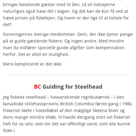
bringer betalende gæster med til åen, så vil lodsejerne
naturligvis også have del i kagen. Og det kan de kun få ved at
hæve prisen på fiskelejen. Og hvem er der lige til at betale for
det?
Foreningernes menige medlemmer. Dem, der ikke tjener penge
på at guide gæstende fiskere. Og ingen andre. Med mindre
man da indfører specielle guide-afgifter som kompensation
herfor. Det er altid en mulighed.
Mere kompliceret er det ikke.
BC
Guiding for Steelhead
Jeg fiskede steelhead – havvandrende regnbueørred – i den
kanadiske stillehavsprovins British Columbia første gang i 1986.
Fiskeriet skete i hovedløbet af den mægtige Skeena River og
dens mange mindre tilløb. Vi havde dengang stort set fiskeriet
helt for os selv, selv om det var offentligt vand, som alle kunne
fiske i.