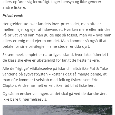
ellers opfører sig fornuftigt, tager hensyn og ikke generer
andre fiskere.
Privat vand:
Her gælder, ud over landets love, præcis det, man aftaler
mellem lejer og ejer af fiskevandet. Hverken mere eller mindre.
På privat vand kan man guide lige så tosset, man vil – hvis man
ellers er enig med ejeren om det. Man kommer så også til at
betale for sine privilegier – sine steder endda dyrt.
Skræmmeeksemplet er naturligvis Island, hvor laksefiskeriet i
de klassiske elve er ubetaleligt for langt de fleste fiskere.
Alle de “rigtige” vildlakseelve på Island – altså ikke Put & Take
vandene på sydvestkysten – koster i dag så mange penge, at
man ofte kommer i selskab med folk og fiskere som Eric
Clapton. Andre har helt enkelt ikke råd til at fiske her.
Og sådan ønsker vel ingen, at det skal gå ved de danske åer.
Ikke bare tilnærmelsesvis.