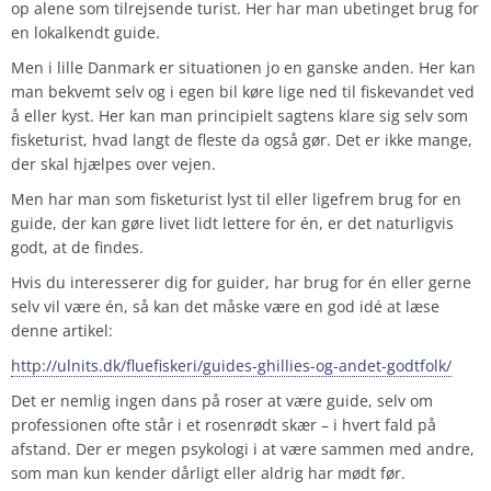
op alene som tilrejsende turist. Her har man ubetinget brug for
en lokalkendt guide.
Men i lille Danmark er situationen jo en ganske anden. Her kan
man bekvemt selv og i egen bil køre lige ned til fiskevandet ved
å eller kyst. Her kan man principielt sagtens klare sig selv som
fisketurist, hvad langt de fleste da også gør. Det er ikke mange,
der skal hjælpes over vejen.
Men har man som fisketurist lyst til eller ligefrem brug for en
guide, der kan gøre livet lidt lettere for én, er det naturligvis
godt, at de findes.
Hvis du interesserer dig for guider, har brug for én eller gerne
selv vil være én, så kan det måske være en god idé at læse
denne artikel:
http://ulnits.dk/fluefiskeri/guides-ghillies-og-andet-godtfolk/
Det er nemlig ingen dans på roser at være guide, selv om
professionen ofte står i et rosenrødt skær – i hvert fald på
afstand. Der er megen psykologi i at være sammen med andre,
som man kun kender dårligt eller aldrig har mødt før.