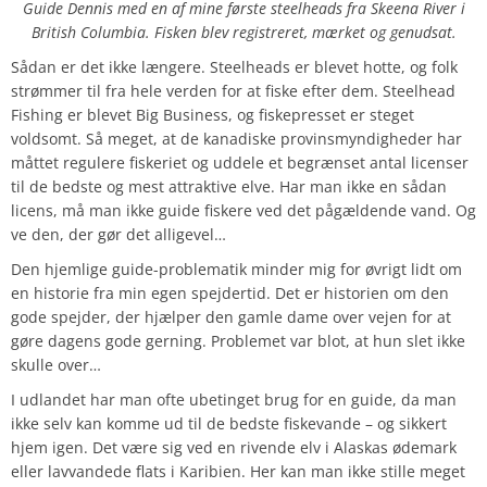
Guide Dennis med en af mine første steelheads fra Skeena River i
British Columbia.
Fisken blev registreret, mærket og genudsat.
Sådan er det ikke længere. Steelheads er blevet hotte, og folk
strømmer til fra hele verden for at fiske efter dem. Steelhead
Fishing er blevet Big Business, og fiskepresset er steget
voldsomt. Så meget, at de kanadiske provinsmyndigheder har
måttet regulere fiskeriet og uddele et begrænset antal licenser
til de bedste og mest attraktive elve. Har man ikke en sådan
licens, må man ikke guide fiskere ved det pågældende vand. Og
ve den, der gør det alligevel…
Den hjemlige guide-problematik minder mig for øvrigt lidt om
en historie fra min egen spejdertid. Det er historien om den
gode spejder, der hjælper den gamle dame over vejen for at
gøre dagens gode gerning. Problemet var blot, at hun slet ikke
skulle over…
I udlandet har man ofte ubetinget brug for en guide, da man
ikke selv kan komme ud til de bedste fiskevande – og sikkert
hjem igen. Det være sig ved en rivende elv i Alaskas ødemark
eller lavvandede flats i Karibien. Her kan man ikke stille meget