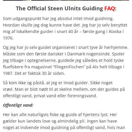
The Official Steen Ulnits Guiding
FAQ
:
Som udgangspunkt har jeg absolut intet imod guidning.
Hvordan skulle jeg dog kunne have det. Jeg har jo selv benyttet
mig af lokalkendte guider i snart 40 år – første gang i Alaska i
1976.
Og jeg har jo selv guidet organiseret i snart tyve år herhjemme.
Måske som den første dansker i Danmark nogensinde. Spoler
jeg tilbage i optegnelserne, guidede jeg således et hold tyske
fluefiskere fra magasinet “FliegenFischen” på Als helt tilbage i
1987. Det er faktisk 30 år siden.
Så kom ikke og påstå, at jeg er imod guider. Sikke noget
vrøvl. Man er blot nødt til at skelne mellem, om der guides på
offentligt vand, privat vand eller foreningsvand.
Offentligt vand:
Her kan alle naturligvis fiske og guide af hjertens lyst. Her
gælder kun landets love og almindelig pli. Ingen kan have
noget at indvende imod guidning på offentligt vand, hvis man