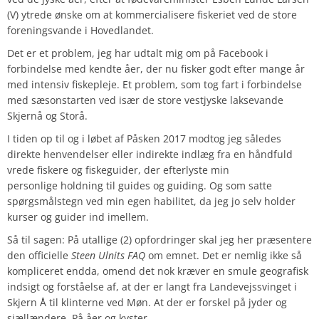
(V) ytrede ønske om at kommercialisere fiskeriet ved de store
foreningsvande i Hovedlandet.
Det er et problem, jeg har udtalt mig om på Facebook i
forbindelse med kendte åer, der nu fisker godt efter mange år
med intensiv fiskepleje. Et problem, som tog fart i forbindelse
med sæsonstarten ved især de store vestjyske laksevande
Skjernå og Storå.
I tiden op til og i løbet af Påsken 2017 modtog jeg således
direkte henvendelser eller indirekte indlæg fra en håndfuld
vrede fiskere og fiskeguider, der efterlyste min
personlige holdning til guides og guiding. Og som satte
spørgsmålstegn ved min egen habilitet, da jeg jo selv holder
kurser og guider ind imellem.
Så til sagen: På utallige (2) opfordringer skal jeg her præsentere
den officielle
Steen Ulnits FAQ
om emnet. Det er nemlig ikke så
kompliceret endda, omend det nok kræver en smule geografisk
indsigt og forståelse af, at der er langt fra Landevejssvinget i
Skjern Å til klinterne ved Møn. At der er forskel på jyder og
sjællændere. På åer og kyster.