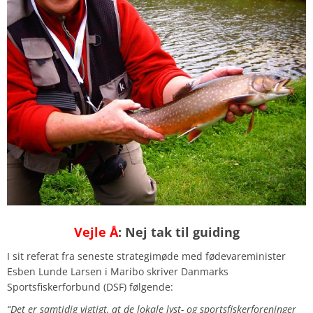
Vejle Å
: Nej tak til guiding
I sit referat fra seneste strategimøde med fødevareminister
Esben Lunde Larsen i Maribo skriver Danmarks
Sportsfiskerforbund (DSF) følgende:
“Det er samtidig vigtigt, at de lokale lyst- og sportsfiskerforeninger