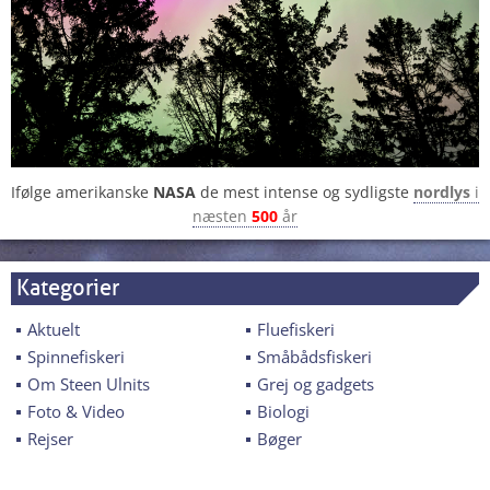
Ifølge amerikanske
NASA
de mest intense og sydligste
nordlys
i
næsten
500
år
Kategorier
Aktuelt
Fluefiskeri
Spinnefiskeri
Småbådsfiskeri
Om Steen Ulnits
Grej og gadgets
Foto & Video
Biologi
Rejser
Bøger