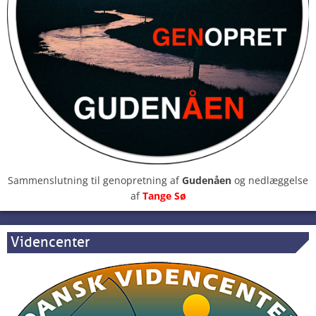
Sammenslutning til genopretning af
Gudenåen
og nedlæggelse
af
Tange Sø
Videncenter