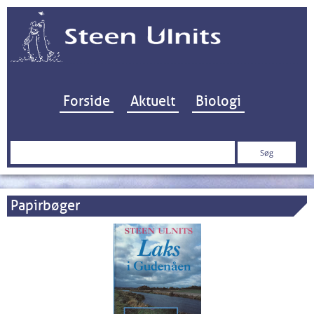
Hop til indhold
Forside
Aktuelt
Biologi
Søg
efter:
Papirbøger