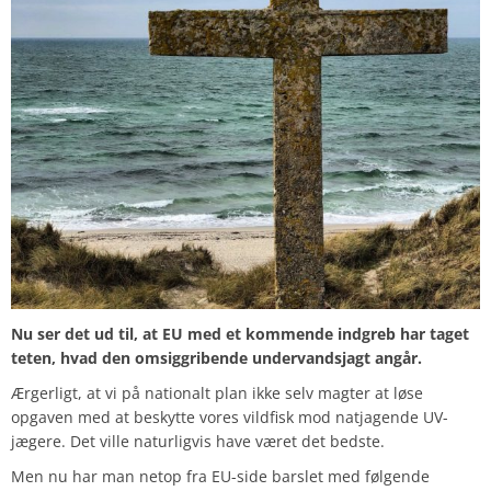
Nu ser det ud til, at EU med et kommende indgreb har taget
teten, hvad den omsiggribende undervandsjagt angår.
Ærgerligt, at vi på nationalt plan ikke selv magter at løse
opgaven med at beskytte vores vildfisk mod natjagende UV-
jægere. Det ville naturligvis have været det bedste.
Men nu har man netop fra EU-side barslet med følgende