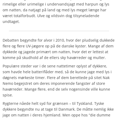
rimelige eller urimelige i undervandsjagt med harpun og lys
om natten, da natjagt på land og med lys meget længe har
været totalforbudt. Ulve og vildsvin dog tilsyneladende
undtaget.
Debatten begyndte for alvor i 2010, hvor der pludselig dukkede
flere og flere UV-jægere op på de danske kyster. Mange af dem
dykkede og jagede primært om natten, hvor det er lettest at
komme på skudhold af de ellers sky havørreder og multer.
Populære steder var i de sene nattetimer oplyst af dykkere,
som havde hele batteriflåder med, så de kunne jage med lys i
døgnets mørkeste timer. Flere af dem berettede på sitet Nak
Nemo begejstret om deres imponerende fangster af store
havørreder. Mange flere, end de selv nogensinde ville kunne
spise.
Rygterne nåede helt syd for grænsen – til Tyskland. Tyske
dykkere begyndte nu at tage til Danmark. De måtte nemlig ikke
jage om natten i deres hjemland. Men oppe hos “die dumme