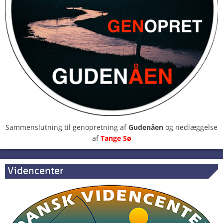
Sammenslutning til genopretning af
Gudenåen
og nedlæggelse
af
Tange Sø
Videncenter