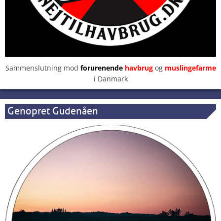
Sammenslutning mod
forurenende
havbrug
og
muslingefarme
i Danmark
Genopret Gudenåen