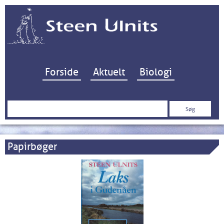
Hop til indhold
Forside
Aktuelt
Biologi
Søg
efter:
Papirbøger