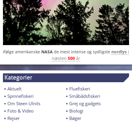
Ifølge amerikanske
NASA
de mest intense og sydligste
nordlys
i
næsten
500
år
Kategorier
Aktuelt
Fluefiskeri
Spinnefiskeri
Småbådsfiskeri
Om Steen Ulnits
Grej og gadgets
Foto & Video
Biologi
Rejser
Bøger