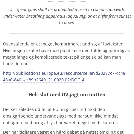
4. Spear-guns shall be prohibited if used in conjunction with
underwater breathing apparatus (aqualung) or at night from sunset
to dawn.
Ovenstående er et meget komprimeret uddrag af lovteksten.
Hvis nogen skulle have mod på at læse den fulde og naturligvis
meget lange og komplicerede tekst på engelsk, så kan man
finde den her:
http://publications.europa.eu/resource/cellar/d23287c7-4c48-
48a0-840f-ac89b2640121.0020.02/DOC_4
Helt slut med UV-jagt om natten
Det ser således ud til, at EU nu griber ind mod den
omsiggribende undervandsjagt med harpun. Ikke mindst
natjagten med brug af lys har været meget omdiskuteret.
Der har tidligere været en hård debat på nettet omkring det