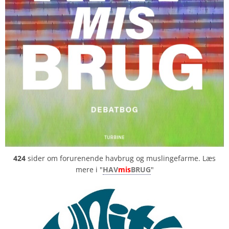
424
sider om forurenende havbrug og muslingefarme. Læs
mere i "
HAV
mis
BRUG
"