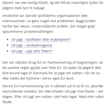
Dänen” var det stadig tilladt, og det tiltrak naturligvis tyske UV-
jægere med lyst til natjagt.
Imidlertid var danske lystfiskeres organisationer ikke
interesserede i at gøre noget ved problemet. Baggrunden
herfor kan læses i nedenstående artikler, der meget godt
opsummerer problemstillingen:
UV-jagt – lystfiskeri eller krybskytteri?
UV-jagt – anskydningerne
UV-jagt – jagt eller fiskeri?
Der var således brug for en harmonisering af lovgivningen, så
de samme regler gjaldt over hele EU. Så tyske UV-jægere ikke
blot kunne tage til Danmark for at jage om natten, når de nu
ikke måtte det hjemme i deres eget EU-land.
Denne EU-harmonisering ser vi således ud til at få nu. Jævnfør
ovenstående lovtekst, der ikke tillader UV-jagt med flaske – om
dagen. Eller UV-jagt om natten i det hele taget. Med eller uden
flaske.