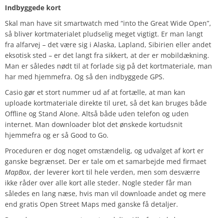
Indbyggede kort
Skal man have sit smartwatch med “into the Great Wide Open”,
så bliver kortmaterialet pludselig meget vigtigt. Er man langt
fra alfarvej – det være sig i Alaska, Lapland, Sibirien eller andet
eksotisk sted – er det langt fra sikkert, at der er mobildækning.
Man er således nødt til at forlade sig på det kortmateriale, man
har med hjemmefra. Og så den indbyggede GPS.
Casio gør et stort nummer ud af at fortælle, at man kan
uploade kortmateriale direkte til uret, så det kan bruges både
Offline og Stand Alone. Altså både uden telefon og uden
internet. Man downloader blot det ønskede kortudsnit
hjemmefra og er så Good to Go.
Proceduren er dog noget omstændelig, og udvalget af kort er
ganske begrænset. Der er tale om et samarbejde med firmaet
MapBox
, der leverer kort til hele verden, men som desværre
ikke råder over alle kort alle steder. Nogle steder får man
således en lang næse, hvis man vil downloade andet og mere
end gratis Open Street Maps med ganske få detaljer.