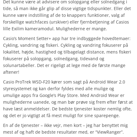
Det kunne være at advisere om solopgang eller solnedgang i
tide, så man ikke går glip af disse vigtige tidspunkter. Eller det
kunne være indstilling af de to knappers funktioner, valg af
forskellige watchfaces (urskiver) eller fjernbetjening af Casios
lille Exilim kameramodul. Mulighederne er mange.
Casio’s Moment Setter+ app har tre indbyggede hovedtemaer:
Cykling, vandring og fiskeri. Cykling og vandring fokuserer på
lokalitet, højde, hastighed og tilbagelagt distance, mens fiskeri
fokuserer på solopgang, solnedgang, tidevand og
solunartabeller. Det er rigeligt at lege med de første mange
aftener!
Casio ProTrek WSD-F20 kører som sagt på Android Wear 2.0
styresystemet og kan derfor fyldes med alle mulige og
umulige apps fra Google’s Play Store. Med Android Wear er
mulighederne uanede, og man bør prøve sig frem efter først at
have læst anmeldelser. De bedste tjenester koster nemlig ofte,
og det er jo vigtigt at få mest muligt for sine sparepenge.
En af de tjenester – ikke vejr, men kort – jeg har benyttet mig
mest af og haft de bedste resultater med, er “ViewRanger”.