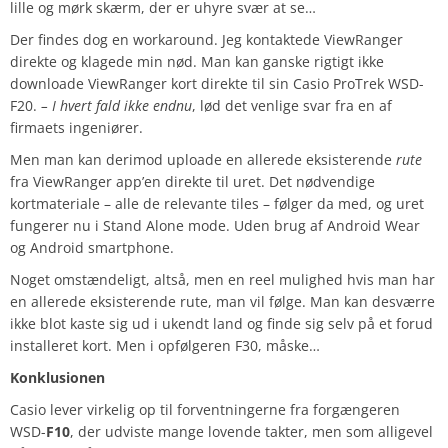
lille og mørk skærm, der er uhyre svær at se…
Der findes dog en workaround. Jeg kontaktede ViewRanger
direkte og klagede min nød. Man kan ganske rigtigt ikke
downloade ViewRanger kort direkte til sin Casio ProTrek WSD-
F20.
– I hvert fald ikke endnu
, lød det venlige svar fra en af
firmaets ingeniører.
Men man kan derimod uploade en allerede eksisterende
rute
fra ViewRanger app’en direkte til uret. Det nødvendige
kortmateriale – alle de relevante tiles – følger da med, og uret
fungerer nu i Stand Alone mode. Uden brug af Android Wear
og Android smartphone.
Noget omstændeligt, altså, men en reel mulighed hvis man har
en allerede eksisterende rute, man vil følge. Man kan desværre
ikke blot kaste sig ud i ukendt land og finde sig selv på et forud
installeret kort. Men i opfølgeren F30, måske…
Konklusionen
Casio lever virkelig op til forventningerne fra forgængeren
WSD-
F10
, der udviste mange lovende takter, men som alligevel