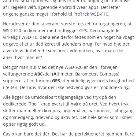
Android smartphones. Og dels er der nu adgang til i tusindvis
af i regelen velfungerende Android Wear apps. Det letter
tingene ganske meget i forhold til
ProTrek WSD-F10
.
Herudover er den suverænt største forskel fra forgængeren, at
WSD-F20 nu kommer med indbygget GPS. Den manglede
virkelig i WSD-10, der alene derfor føltes som en noget halvbagt
udgave af et ur dedikeret til udendørs brug. For hvad hjælper
alverdens fintfølende sensorer i ødemarken, hvis man ikke
aner, hvor man er?
Det gør man nu! Med det nye WSD-F20 er den i forvejen
velfungerende
ABC
-del
(A
ltimeter,
B
arometer,
C
ompass)
suppleret af en fornem
GPS
, der virkelig øger urets brugbarhed
i felten. Derude, hvor der ikke nødvendigvis er mobildækning.
Alle ligger de umiddelbart tilgængelige ved tryk på den
dedikerede “Tool” knap øverst til højre på uret. Ved hvert tryk
skifter man mellem kompas, højdemåler, barometer, solopgang
og solnedgang, tidevand og aktivitet. Det hele kører som i smør
og ser rigtig godt ud.
Casio kan bare det dér. Det har de perfektioneret igennem flere