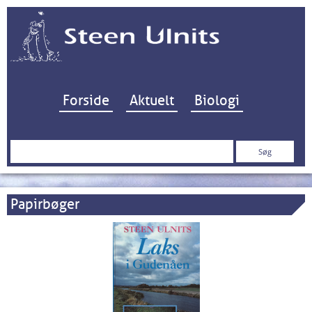
Hop til indhold
Forside
Aktuelt
Biologi
Søg
efter:
Papirbøger