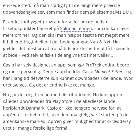
ønskede sted, må man stadig ty til de langt mere præcise
tidevandsangivelser, som man finder dem på eksempelvis DMI.
Et andet indbygget program fortæller om de bedste
fisketidspunkter baseret på
Solunar-teorien
, som du kan læse
mere om her. Og den skal man næppe fæstne ret meget mere
lid til end Hugtabellen i det hedengangne Nap & Nyt. Her
gælder det mest om at tro på tidspunkterne for at få fiskene til
at bide – ved selv at fiske i de angivne tidsintervaller…
Casio har selv designet en app, som gør ProTrek endnu bedre
og mere personlig. Denne app hedder Casio
Moment Setter+
og
har i lang tid desværre kun kunnet downloades i de lande, hvor
uret sælges. Og det er endnu ikke ret mange.
Nu går det dog fremad med distributionen. Nu kan app’en
således downloades fra Play Store i de allerfleste lande –
heriblandt Danmark. Casio er ikke længere nervøse for, at
app’en er fejlbehæftet, som den unægtelig var i starten på det
amerikanske marked. App’en giver mulighed for at skræddersy
uret til mange forskellige formål.