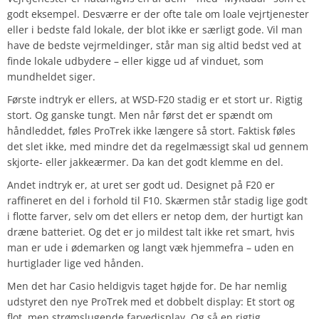
godt eksempel. Desværre er der ofte tale om loale vejrtjenester
eller i bedste fald lokale, der blot ikke er særligt gode. Vil man
have de bedste vejrmeldinger, står man sig altid bedst ved at
finde lokale udbydere – eller kigge ud af vinduet, som
mundheldet siger.
Første indtryk er ellers, at WSD-F20 stadig er et stort ur. Rigtig
stort. Og ganske tungt. Men når først det er spændt om
håndleddet, føles ProTrek ikke længere så stort. Faktisk føles
det slet ikke, med mindre det da regelmæssigt skal ud gennem
skjorte- eller jakkeærmer. Da kan det godt klemme en del.
Andet indtryk er, at uret ser godt ud. Designet på F20 er
raffineret en del i forhold til F10. Skærmen står stadig lige godt
i flotte farver, selv om det ellers er netop dem, der hurtigt kan
dræne batteriet. Og det er jo mildest talt ikke ret smart, hvis
man er ude i ødemarken og langt væk hjemmefra – uden en
hurtiglader lige ved hånden.
Men det har Casio heldigvis taget højde for. De har nemlig
udstyret den nye ProTrek med et dobbelt display: Et stort og
flot, men strømslugende farvedisplay. Og så en rigtig