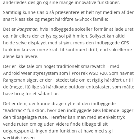
anderledes design og sine mange innovative funktioner.
Samtidig kunne Casio så præsentere et helt nyt medlem af den
snart klassiske og meget hårdføre G-Shock familie:
Det er
Rangeman,
hvis indbyggede solceller formår at lade uret
op, når ellers der er lys og sol på himlen. Sollyset kan altid
holde selve displayet med strøm, mens den indbyggede GPS
funktion kræver mere kraft til kontinuert drift, end solcellerne
alene kan levere.
Der er ikke tale om noget traditionelt smartwatch – med
Android Wear styresystem som i ProTrek WSD F20. Som navnet
Rangeman siger, er der i stedet tale om et rigtig hårdført ur til
de (meget få) lige så hårdkogte outdoor entusiaster, som måtte
have brug for et sådant ur.
Det er dem, der kunne drage nytte af den indbyggede
“Backtrack” funktion, hvor den indbyggede GPS løbende logger
den tilbagelagte rute. Herefter kan man med et enkelt tryk
vende ruten om og uden videre finde tilbage til sit
udgangspunkt. Ingen dum funktion at have med sig i
værktøjskassen.