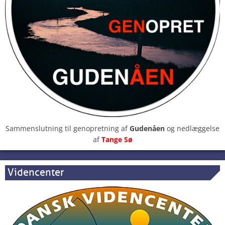
Sammenslutning til genopretning af
Gudenåen
og nedlæggelse
af
Tange Sø
Videncenter