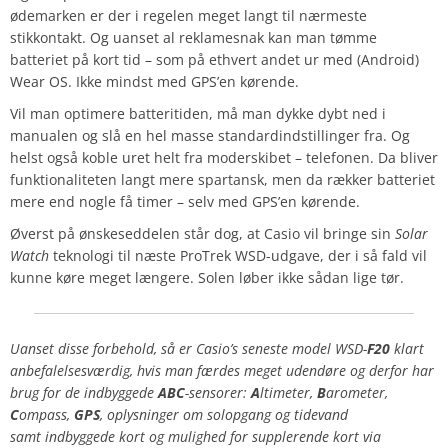
ødemarken er der i regelen meget langt til nærmeste
stikkontakt. Og uanset al reklamesnak kan man tømme
batteriet på kort tid – som på ethvert andet ur med (Android)
Wear OS. Ikke mindst med GPS’en kørende.
Vil man optimere batteritiden, må man dykke dybt ned i
manualen og slå en hel masse standardindstillinger fra. Og
helst også koble uret helt fra moderskibet – telefonen. Da bliver
funktionaliteten langt mere spartansk, men da rækker batteriet
mere end nogle få timer – selv med GPS’en kørende.
Øverst på ønskeseddelen står dog, at Casio vil bringe sin
Solar
Watch
teknologi til næste ProTrek WSD-udgave, der i så fald vil
kunne køre meget længere. Solen løber ikke sådan lige tør.
Uanset disse forbehold, så er Casio’s seneste model WSD-
F20
klart
anbefalelsesværdig, hvis man færdes meget udendøre og derfor har
brug for de indbyggede
ABC
-sensorer:
A
ltimeter,
B
arometer,
C
ompass,
GPS
, oplysninger om solopgang og tidevand
samt indbyggede kort og mulighed for supplerende kort via