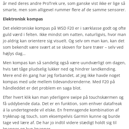
år med deres andre ProTrek ure, som ganske vist ikke er lige så
smarte, men som alligevel rummer flere af de samme sensorer.
Elektronisk kompas
Det elektroniske kompas på WSD F20 er i særklasse godt og ofte
guld værd i felten. Ikke mindst om natten, naturligvis, hvor man
jo aldrig kan orientere sig visuelt. Og selv om man kan, kan det
som bekendt være svært at se skoven for bare træer – selv ved
højlys dag…
Men kompas kan så sandelig også være uundværligt om dagen,
hvis tæt tåge pludselig lukker ned og hindrer landkending.
Mere end én gang har jeg forbandet, at jeg ikke havde noget
kompas med ude mellem tidevandsrenderne. Med F20 på
håndleddet er det problem en saga blot.
Efter hvert klik kan man yderligere swipe på touchskærmen og
få uddybende data. Det er en funktion, som enhver datafreak
á la undertegnede vil elske. En fremragende kombination af
trykknap og touch, som eksempelvis Garmin kunne og burde
tage ved lære af. De har jo indtil videre stædigt holdt sig til
knapper og kun knapper.