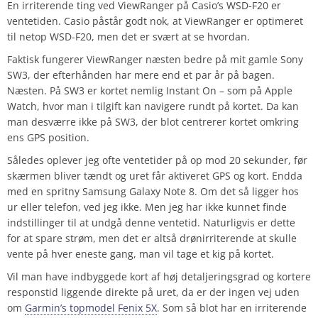
En irriterende ting ved ViewRanger på Casio’s WSD-F20 er
ventetiden. Casio påstår godt nok, at ViewRanger er optimeret
til netop WSD-F20, men det er svært at se hvordan.
Faktisk fungerer ViewRanger næsten bedre på mit gamle Sony
SW3, der efterhånden har mere end et par år på bagen.
Næsten. På SW3 er kortet nemlig Instant On – som på Apple
Watch, hvor man i tilgift kan navigere rundt på kortet. Da kan
man desværre ikke på SW3, der blot centrerer kortet omkring
ens GPS position.
Således oplever jeg ofte ventetider på op mod 20 sekunder, før
skærmen bliver tændt og uret får aktiveret GPS og kort. Endda
med en spritny Samsung Galaxy Note 8. Om det så ligger hos
ur eller telefon, ved jeg ikke. Men jeg har ikke kunnet finde
indstillinger til at undgå denne ventetid. Naturligvis er dette
for at spare strøm, men det er altså drønirriterende at skulle
vente på hver eneste gang, man vil tage et kig på kortet.
Vil man have indbyggede kort af høj detaljeringsgrad og kortere
responstid liggende direkte på uret, da er der ingen vej uden
om
Garmin’s topmodel Fenix 5X
. Som så blot har en irriterende