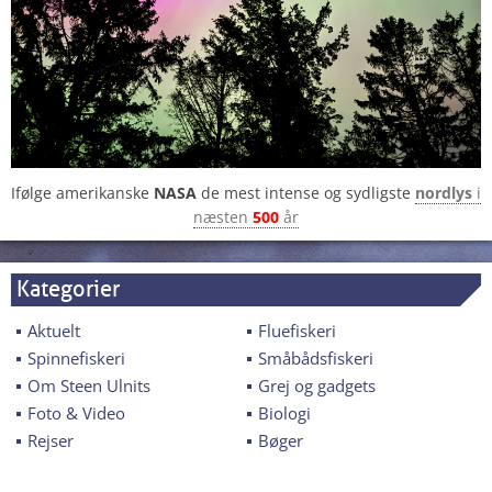
Ifølge amerikanske
NASA
de mest intense og sydligste
nordlys
i
næsten
500
år
Kategorier
Aktuelt
Fluefiskeri
Spinnefiskeri
Småbådsfiskeri
Om Steen Ulnits
Grej og gadgets
Foto & Video
Biologi
Rejser
Bøger