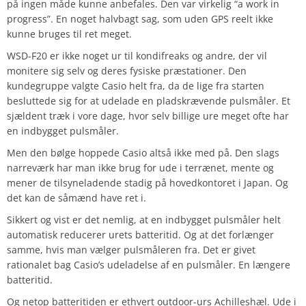
på ingen måde kunne anbefales. Den var virkelig “a work in
progress”. En noget halvbagt sag, som uden GPS reelt ikke
kunne bruges til ret meget.
WSD-F20 er ikke noget ur til kondifreaks og andre, der vil
monitere sig selv og deres fysiske præstationer. Den
kundegruppe valgte Casio helt fra, da de lige fra starten
besluttede sig for at udelade en pladskrævende pulsmåler. Et
sjældent træk i vore dage, hvor selv billige ure meget ofte har
en indbygget pulsmåler.
Men den bølge hoppede Casio altså ikke med på. Den slags
narreværk har man ikke brug for ude i terrænet, mente og
mener de tilsyneladende stadig på hovedkontoret i Japan. Og
det kan de såmænd have ret i.
Sikkert og vist er det nemlig, at en indbygget pulsmåler helt
automatisk reducerer urets batteritid. Og at det forlænger
samme, hvis man vælger pulsmåleren fra. Det er givet
rationalet bag Casio’s udeladelse af en pulsmåler. En længere
batteritid.
Og netop batteritiden er ethvert outdoor-urs Achilleshæl. Ude i