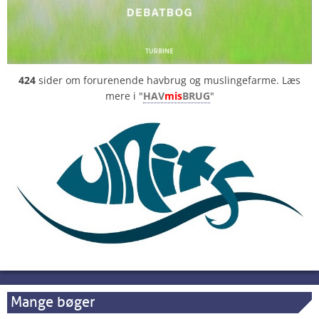
424
sider om forurenende havbrug og muslingefarme. Læs
mere i "
HAV
mis
BRUG
"
Mange bøger