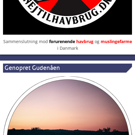
Sammenslutning mod
forurenende
havbrug
og
muslingefarme
i Danmark
Genopret Gudenåen