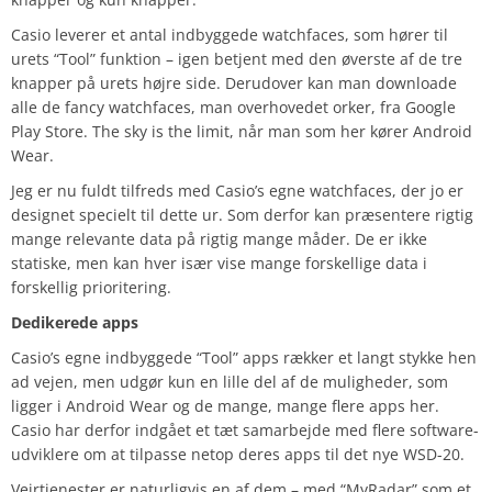
Casio leverer et antal indbyggede watchfaces, som hører til
urets “Tool” funktion – igen betjent med den øverste af de tre
knapper på urets højre side. Derudover kan man downloade
alle de fancy watchfaces, man overhovedet orker, fra Google
Play Store. The sky is the limit, når man som her kører Android
Wear.
Jeg er nu fuldt tilfreds med Casio’s egne watchfaces, der jo er
designet specielt til dette ur. Som derfor kan præsentere rigtig
mange relevante data på rigtig mange måder. De er ikke
statiske, men kan hver især vise mange forskellige data i
forskellig prioritering.
Dedikerede apps
Casio’s egne indbyggede “Tool” apps rækker et langt stykke hen
ad vejen, men udgør kun en lille del af de muligheder, som
ligger i Android Wear og de mange, mange flere apps her.
Casio har derfor indgået et tæt samarbejde med flere software-
udviklere om at tilpasse netop deres apps til det nye WSD-20.
Vejrtjenester er naturligvis en af dem – med “MyRadar” som et