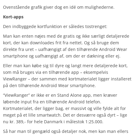
Ovenstående grafik giver dog en idé om mulighederne.
Kort-apps
Den indbyggede kortfunktion er således tostrenget:
Man kan enten nøjes med de gratis og ikke særligt detaljerede
kort, der kan downloades frit fra nettet. Og så bruge dem
direkte fra uret – uafhængigt af den tilhørende Android Wear
smartphone og uafhængigt af, om der er dækning eller ej.
Eller man kan købe sig til dyre og langt mere detaljerede kort,
som må bruges via en tilhørende app – eksempelvis
ViewRanger – der sammen med kortmaterialet ligger installeret
på den tilhørende Android Wear smartphone.
“ViewRanger” er ikke er en Stand Alone app, men kræver
løbende input fra en tilhørende Android telefon.
Kortmaterialet, der ligger bag, er massivt og ville fylde alt for
meget på et lille smartwatch. Det er desværre også dyrt – lige
nu kr. 389,- for hele Danmark i målestok 1:25.000.
Så har man til gengæld også detaljer nok, men kan man ellers