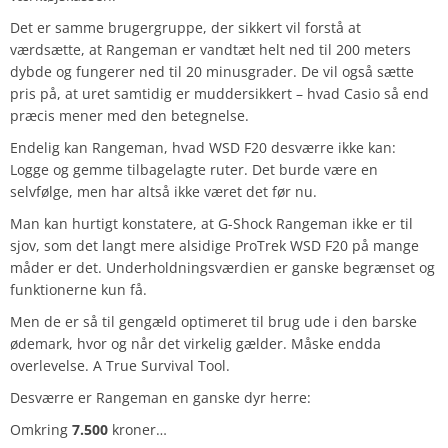
Det er samme brugergruppe, der sikkert vil forstå at
værdsætte, at Rangeman er vandtæt helt ned til 200 meters
dybde og fungerer ned til 20 minusgrader. De vil også sætte
pris på, at uret samtidig er muddersikkert – hvad Casio så end
præcis mener med den betegnelse.
Endelig kan Rangeman, hvad WSD F20 desværre ikke kan:
Logge og gemme tilbagelagte ruter. Det burde være en
selvfølge, men har altså ikke været det før nu.
Man kan hurtigt konstatere, at G-Shock Rangeman ikke er til
sjov, som det langt mere alsidige ProTrek WSD F20 på mange
måder er det. Underholdningsværdien er ganske begrænset og
funktionerne kun få.
Men de er så til gengæld optimeret til brug ude i den barske
ødemark, hvor og når det virkelig gælder. Måske endda
overlevelse. A True Survival Tool.
Desværre er Rangeman en ganske dyr herre:
Omkring
7.500
kroner…