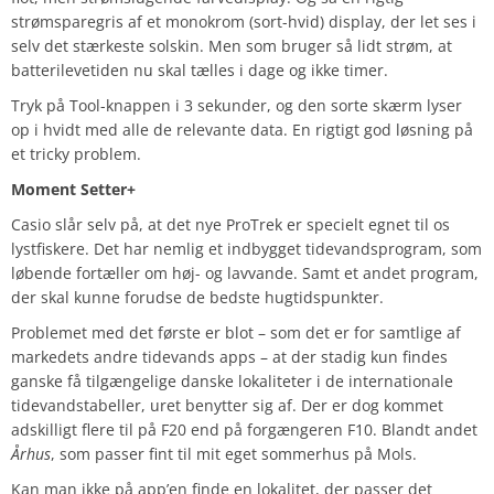
strømsparegris af et monokrom (sort-hvid) display, der let ses i
selv det stærkeste solskin. Men som bruger så lidt strøm, at
batterilevetiden nu skal tælles i dage og ikke timer.
Tryk på Tool-knappen i 3 sekunder, og den sorte skærm lyser
op i hvidt med alle de relevante data. En rigtigt god løsning på
et tricky problem.
Moment Setter+
Casio slår selv på, at det nye ProTrek er specielt egnet til os
lystfiskere. Det har nemlig et indbygget tidevandsprogram, som
løbende fortæller om høj- og lavvande. Samt et andet program,
der skal kunne forudse de bedste hugtidspunkter.
Problemet med det første er blot – som det er for samtlige af
markedets andre tidevands apps – at der stadig kun findes
ganske få tilgængelige danske lokaliteter i de internationale
tidevandstabeller, uret benytter sig af. Der er dog kommet
adskilligt flere til på F20 end på forgængeren F10. Blandt andet
Århus
, som passer fint til mit eget sommerhus på Mols.
Kan man ikke på app’en finde en lokalitet, der passer det