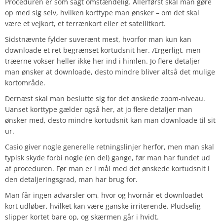
Proceduren er som sagt omstændelig. Allerførst skal man gøre
op med sig selv, hvilken korttype man ønsker – om det skal
være et vejkort, et terrænkort eller et satellitkort.
Sidstnævnte fylder suverænt mest, hvorfor man kun kan
downloade et ret begrænset kortudsnit her. Ærgerligt, men
træerne vokser heller ikke her ind i himlen. Jo flere detaljer
man ønsker at downloade, desto mindre bliver altså det mulige
kortområde.
Dernæst skal man beslutte sig for det ønskede zoom-niveau.
Uanset korttype gælder også her, at jo flere detaljer man
ønsker med, desto mindre kortudsnit kan man downloade til sit
ur.
Casio giver nogle generelle retningslinjer herfor, men man skal
typisk skyde forbi nogle (en del) gange, før man har fundet ud
af proceduren. Før man er i mål med det ønskede kortudsnit i
den detaljeringsgrad, man har brug for.
Man får ingen advarsler om, hvor og hvornår et downloadet
kort udløber, hvilket kan være ganske irriterende. Pludselig
slipper kortet bare op, og skærmen går i hvidt.