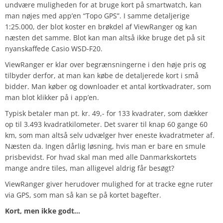
undvære muligheden for at bruge kort på smartwatch, kan
man nøjes med app’en “Topo GPS”. I samme detaljerige
1:25.000, der blot koster en brøkdel af ViewRanger og kan
næsten det samme. Blot kan man altså ikke bruge det på sit
nyanskaffede Casio WSD-F20.
ViewRanger er klar over begrænsningerne i den høje pris og
tilbyder derfor, at man kan købe de detaljerede kort i små
bidder. Man køber og downloader et antal kortkvadrater, som
man blot klikker på i app’en.
Typisk betaler man pt. kr. 49,- for 133 kvadrater, som dækker
op til 3.493 kvadratkilometer. Det svarer til knap 60 gange 60
km, som man altså selv udvælger hver eneste kvadratmeter af.
Næsten da. Ingen dårlig løsning, hvis man er bare en smule
prisbevidst. For hvad skal man med alle Danmarkskortets
mange andre tiles, man alligevel aldrig får besøgt?
ViewRanger giver herudover mulighed for at tracke egne ruter
via GPS, som man så kan se på kortet bagefter.
Kort, men ikke godt…