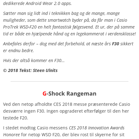
dedikerede Android Wear 2.0 apps.
Sætter man sig lidt ind i teknikken bag og de mange, mange
muligheder, som dette smartwatch byder på, da får man i Casio
ProTrek WSD-F20 en helt fantastisk følgesvend. Et ur, der på samme
tid er både en hjælpende hånd og en legekammerat i verdensklasse!
Anbefales derfor – dog med det forbehold, at næste års
F30
sikkert
er endnu bedre.
Hvis der altså kommer en F30…
© 2018 Tekst: Steen Ulnits
G
-Shock Rangeman
Ved den netop afholdte CES 2018 messe præsenterede Casio
desværre ingen F30. Ingen opgraderet efterfølger til den her
testede F20.
I stedet modtog Casio messens
CES 2018 Innovation Awards
Honoree
for netop WSD F20, der blev rost til skyerne for sit