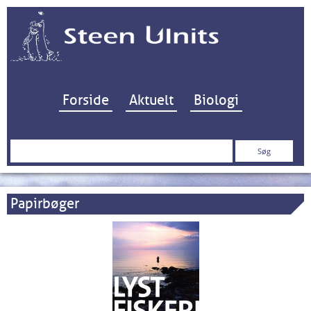
Hop til indhold
Forside
Aktuelt
Biologi
Søg
efter:
Papirbøger