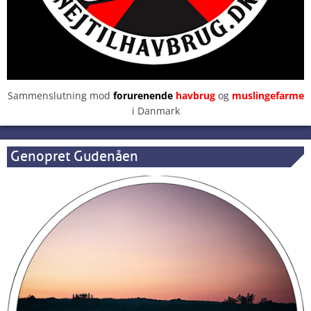
Sammenslutning mod
forurenende
havbrug
og
muslingefarme
i Danmark
Genopret Gudenåen