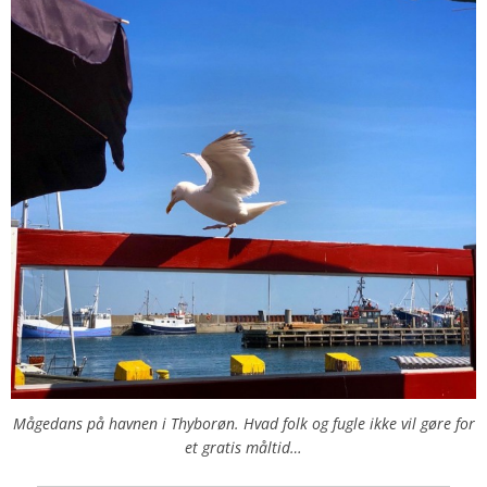
Mågedans på havnen i Thyborøn. Hvad folk og fugle ikke vil gøre for
et gratis måltid…