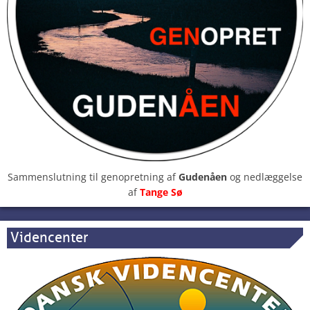
Sammenslutning til genopretning af
Gudenåen
og nedlæggelse
af
Tange Sø
Videncenter