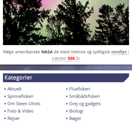
Ifølge amerikanske
NASA
de mest intense og sydligste
nordlys
i
næsten
500
år
Kategorier
Aktuelt
Fluefiskeri
Spinnefiskeri
Småbådsfiskeri
Om Steen Ulnits
Grej og gadgets
Foto & Video
Biologi
Rejser
Bøger