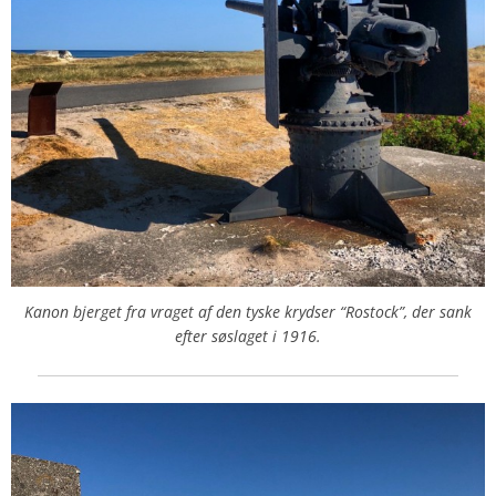
Kanon bjerget fra vraget af den tyske krydser “Rostock”, der sank
efter søslaget i 1916.