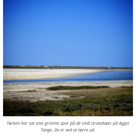
Tørken har sat sine grimme spor på de små strandsøer på Agger
Tange. De er ved at tørre ud.