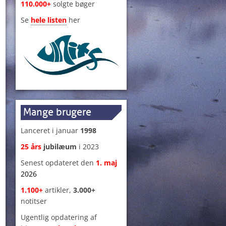
110.000+
solgte bøger
Se
hele listen
her
Mange brugere
Lanceret i januar
1998
25 års
jubilæum
i 2023
Senest opdateret den
1
.
maj
s
2026
1.100+
artikler,
3.000+
notitser
Ugentlig opdatering af