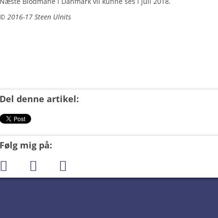
Næste Blodmåne i Danmark vil kunne ses i juli 2018.
© 2016-17
Steen Ulnits
Del denne artikel:
Følg mig på: