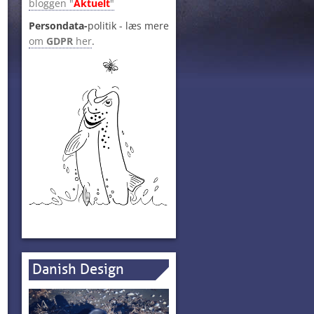
bloggen "
Aktuelt
"
Persondata-
politik - læs mere
om
GDPR
her
.
Danish Design