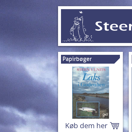
Papirbøger
Køb dem her