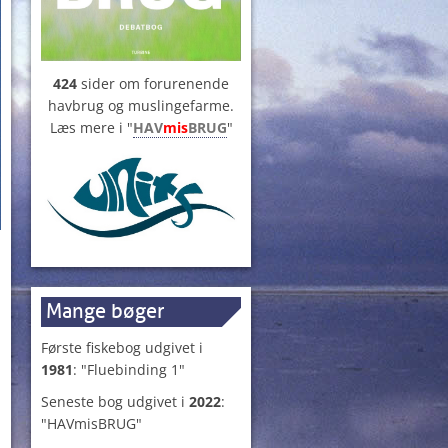
424
sider om forurenende
havbrug og muslingefarme.
Læs mere i "
HAV
mis
BRUG
"
Mange bøger
n
Første fiskebog udgivet i
1981
: "Fluebinding 1"
Seneste bog udgivet i
2022
:
"HAVmisBRUG"