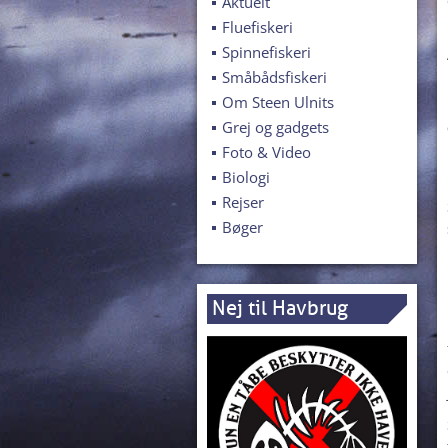
Aktuelt
Fluefiskeri
Spinnefiskeri
Småbådsfiskeri
Om Steen Ulnits
Grej og gadgets
Foto & Video
Biologi
Rejser
Bøger
Nej til Havbrug