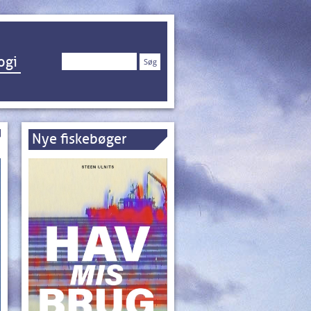
Søg
ogi
efter:
Nye fiskebøger