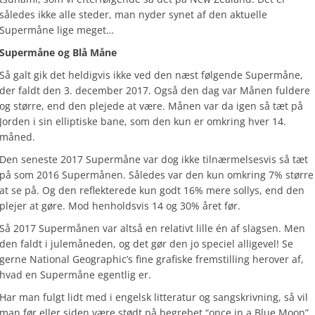
således ikke alle steder, man nyder synet af den aktuelle
Supermåne lige meget…
Supermåne og Blå Måne
Så galt gik det heldigvis ikke ved den næst følgende Supermåne,
der faldt den 3. december 2017. Også den dag var Månen fuldere
og større, end den plejede at være. Månen var da igen så tæt på
Jorden i sin elliptiske bane, som den kun er omkring hver 14.
måned.
Den seneste 2017 Supermåne var dog ikke tilnærmelsesvis så tæt
på som 2016 Supermånen. Således var den kun omkring 7% større
at se på. Og den reflekterede kun godt 16% mere sollys, end den
plejer at gøre. Mod henholdsvis 14 og 30% året før.
Så 2017 Supermånen var altså en relativt lille én af slagsen. Men
den faldt i julemåneden, og det gør den jo speciel alligevel! Se
gerne National Geographic’s fine grafiske fremstilling herover af,
hvad en Supermåne egentlig er.
Har man fulgt lidt med i engelsk litteratur og sangskrivning, så vil
man før eller siden være stødt på begrebet “once in a Blue Moon”