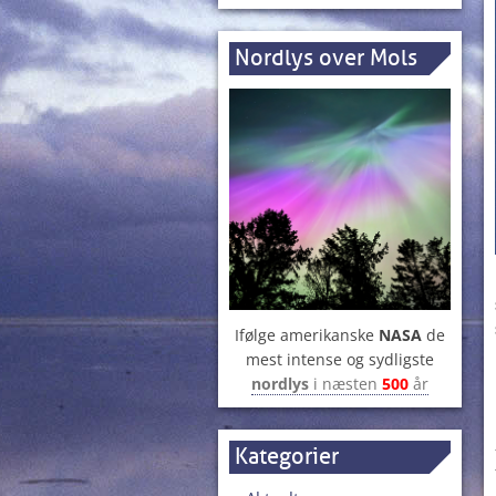
Nordlys over Mols
Ifølge amerikanske
NASA
de
mest intense og sydligste
nordlys
i næsten
500
år
Kategorier