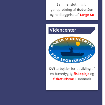
Sammenslutning til
genopretning af
Gudenåen
og nedlæggelse af
Tange Sø
Videncenter
DVS
arbejder for udvikling af
en bæredygtig
fiskepleje
og
fisketurisme
i Danmark