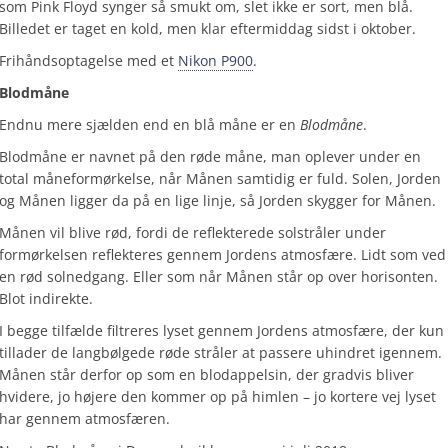
som Pink Floyd synger så smukt om, slet ikke er sort, men blå.
Billedet er taget en kold, men klar eftermiddag sidst i oktober.
Frihåndsoptagelse med et
Nikon P900
.
Blodmåne
Endnu mere sjælden end en blå måne er en
Blodmåne
.
Blodmåne er navnet på den røde måne, man oplever under en
total måneformørkelse, når Månen samtidig er fuld. Solen, Jorden
og Månen ligger da på en lige linje, så Jorden skygger for Månen.
Månen vil blive rød, fordi de reflekterede solstråler under
formørkelsen reflekteres gennem Jordens atmosfære. Lidt som ved
en rød solnedgang. Eller som når Månen står op over horisonten.
Blot indirekte.
I begge tilfælde filtreres lyset gennem Jordens atmosfære, der kun
tillader de langbølgede røde stråler at passere uhindret igennem.
Månen står derfor op som en blodappelsin, der gradvis bliver
hvidere, jo højere den kommer op på himlen – jo kortere vej lyset
har gennem atmosfæren.