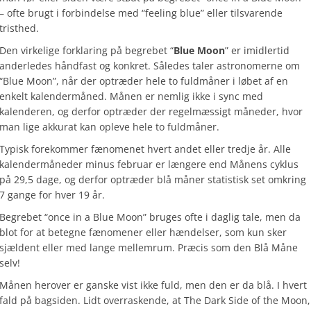
– ofte brugt i forbindelse med “feeling blue” eller tilsvarende
tristhed.
Den virkelige forklaring på begrebet “
Blue Moon
” er imidlertid
anderledes håndfast og konkret. Således taler astronomerne om
“Blue Moon”, når der optræder hele to fuldmåner i løbet af en
enkelt kalendermåned. Månen er nemlig ikke i sync med
kalenderen, og derfor optræder der regelmæssigt måneder, hvor
man lige akkurat kan opleve hele to fuldmåner.
Typisk forekommer fænomenet hvert andet eller tredje år. Alle
kalendermåneder minus februar er længere end Månens cyklus
på 29,5 dage, og derfor optræder blå måner statistisk set omkring
7 gange for hver 19 år.
Begrebet “once in a Blue Moon” bruges ofte i daglig tale, men da
blot for at betegne fænomener eller hændelser, som kun sker
sjældent eller med lange mellemrum. Præcis som den Blå Måne
selv!
Månen herover er ganske vist ikke fuld, men den er da blå. I hvert
fald på bagsiden. Lidt overraskende, at The Dark Side of the Moon,