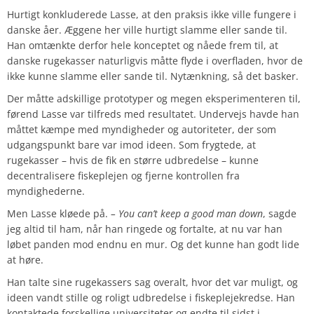
Hurtigt konkluderede Lasse, at den praksis ikke ville fungere i
danske åer. Æggene her ville hurtigt slamme eller sande til.
Han omtænkte derfor hele konceptet og nåede frem til, at
danske rugekasser naturligvis måtte flyde i overfladen, hvor de
ikke kunne slamme eller sande til. Nytænkning, så det basker.
Der måtte adskillige prototyper og megen eksperimenteren til,
førend Lasse var tilfreds med resultatet. Undervejs havde han
måttet kæmpe med myndigheder og autoriteter, der som
udgangspunkt bare var imod ideen. Som frygtede, at
rugekasser – hvis de fik en større udbredelse – kunne
decentralisere fiskeplejen og fjerne kontrollen fra
myndighederne.
Men Lasse kløede på.
– You can’t keep a good man down
, sagde
jeg altid til ham, når han ringede og fortalte, at nu var han
løbet panden mod endnu en mur. Og det kunne han godt lide
at høre.
Han talte sine rugekassers sag overalt, hvor det var muligt, og
ideen vandt stille og roligt udbredelse i fiskeplejekredse. Han
kontaktede forskellige universiteter og endte til sidst i