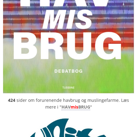
424
sider om forurenende havbrug og muslingefarme. Læs
mere i "
HAV
mis
BRUG
"