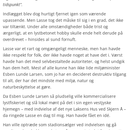
tidspunkt”.
Indlægget blev dog hurtigt fjernet igen som værende
upassende. Men Lasse tog det måske til sig i en grad, det ikke
var tiltænkt. Under alle omstændigheder både trist og
ærgerligt, at en lystbetonet hobby skulle ende helt derude på
overdrevet – hinsides al sund fornuft.
Lasse var et rart og omgængeligt menneske, men han havde
ikke respekt for folk, der ikke havde noget at have det i. Værst
havde han det med selvbestaltede autoriteter, og helst undgik
han dem helt. Mest af alle kunne han ikke lide miljøminister
Esben Lunde Larsen, som jo har en decideret destruktiv tilgang
til alt, der har det mindste med miljø, natur og
naturbeskyttelse at gøre.
Da Esben Lunde Larsen så pludselig ville kommercialisere
lystfiskeriet og slå lokal mønt på det i sin egen vestjyske
hjemegn – med indvielse af det nye Laksens Hus ved Skjern Å –
da ringede Lasse en dag til mig. Han havde fået en idé.
Han ville optræde som stadionsælger ved indvielsen og gå