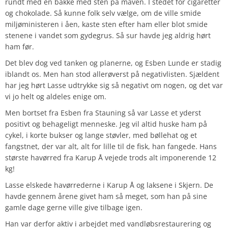
rundt med en bakke med sten på maven. I stedet for cigaretter
og chokolade. Så kunne folk selv vælge, om de ville smide
miljøministeren i åen, kaste sten efter ham eller blot smide
stenene i vandet som gydegrus. Så sur havde jeg aldrig hørt
ham før.
Det blev dog ved tanken og planerne, og Esben Lunde er stadig
iblandt os. Men han stod allerøverst på negativlisten. Sjældent
har jeg hørt Lasse udtrykke sig så negativt om nogen, og det var
vi jo helt og aldeles enige om.
Men bortset fra Esben fra Stauning så var Lasse et yderst
positivt og behageligt menneske. Jeg vil altid huske ham på
cykel, i korte bukser og lange støvler, med bøllehat og et
fangstnet, der var alt, alt for lille til de fisk, han fangede. Hans
største havørred fra Karup Å vejede trods alt imponerende 12
kg!
Lasse elskede havørrederne i Karup Å og laksene i Skjern. De
havde gennem årene givet ham så meget, som han på sine
gamle dage gerne ville give tilbage igen.
Han var derfor aktiv i arbejdet med vandløbsrestaurering og