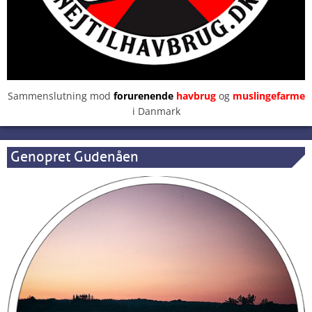
Sammenslutning mod
forurenende
havbrug
og
muslingefarme
i Danmark
Genopret Gudenåen