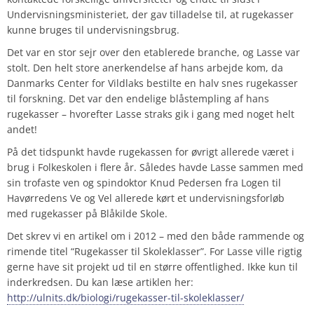
Undervisningsministeriet, der gav tilladelse til, at rugekasser
kunne bruges til undervisningsbrug.
Det var en stor sejr over den etablerede branche, og Lasse var
stolt. Den helt store anerkendelse af hans arbejde kom, da
Danmarks Center for Vildlaks bestilte en halv snes rugekasser
til forskning. Det var den endelige blåstempling af hans
rugekasser – hvorefter Lasse straks gik i gang med noget helt
andet!
På det tidspunkt havde rugekassen for øvrigt allerede været i
brug i Folkeskolen i flere år. Således havde Lasse sammen med
sin trofaste ven og spindoktor Knud Pedersen fra Logen til
Havørredens Ve og Vel allerede kørt et undervisningsforløb
med rugekasser på Blåkilde Skole.
Det skrev vi en artikel om i 2012 – med den både rammende og
rimende titel “Rugekasser til Skoleklasser”. For Lasse ville rigtig
gerne have sit projekt ud til en større offentlighed. Ikke kun til
inderkredsen. Du kan læse artiklen her:
http://ulnits.dk/biologi/rugekasser-til-skoleklasser/