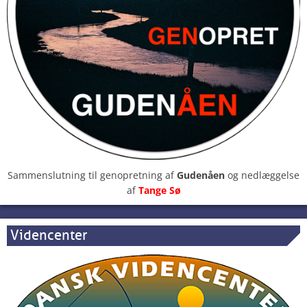
Sammenslutning til genopretning af
Gudenåen
og nedlæggelse
af
Tange Sø
Videncenter