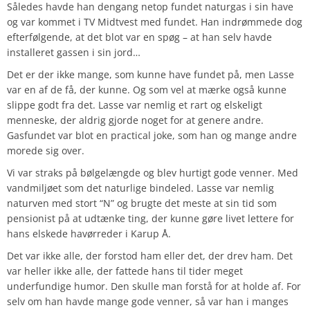
Således havde han dengang netop fundet naturgas i sin have
og var kommet i TV Midtvest med fundet. Han indrømmede dog
efterfølgende, at det blot var en spøg – at han selv havde
installeret gassen i sin jord…
Det er der ikke mange, som kunne have fundet på, men Lasse
var en af de få, der kunne. Og som vel at mærke også kunne
slippe godt fra det. Lasse var nemlig et rart og elskeligt
menneske, der aldrig gjorde noget for at genere andre.
Gasfundet var blot en practical joke, som han og mange andre
morede sig over.
Vi var straks på bølgelængde og blev hurtigt gode venner. Med
vandmiljøet som det naturlige bindeled. Lasse var nemlig
naturven med stort “N” og brugte det meste at sin tid som
pensionist på at udtænke ting, der kunne gøre livet lettere for
hans elskede havørreder i Karup Å.
Det var ikke alle, der forstod ham eller det, der drev ham. Det
var heller ikke alle, der fattede hans til tider meget
underfundige humor. Den skulle man forstå for at holde af. For
selv om han havde mange gode venner, så var han i manges