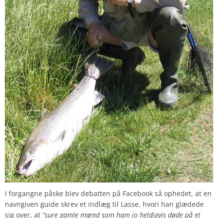
I forgangne påske blev debatten på Facebook så ophedet, at en
navngiven guide skrev et indlæg til Lasse, hvori han glædede
sig over, at
“sure gamle mænd som ham jo heldigvis døde på et