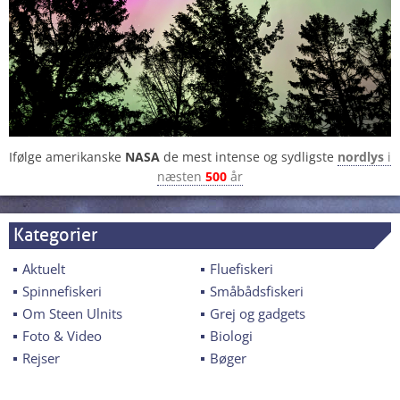
Ifølge amerikanske
NASA
de mest intense og sydligste
nordlys
i
næsten
500
år
Kategorier
Aktuelt
Fluefiskeri
Spinnefiskeri
Småbådsfiskeri
Om Steen Ulnits
Grej og gadgets
Foto & Video
Biologi
Rejser
Bøger