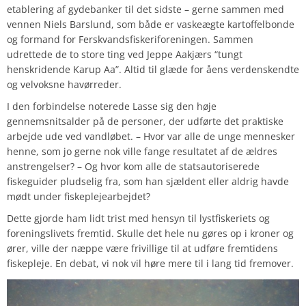
etablering af gydebanker til det sidste – gerne sammen med
vennen Niels Barslund, som både er vaskeægte kartoffelbonde
og formand for Ferskvandsfiskeriforeningen. Sammen
udrettede de to store ting ved Jeppe Aakjærs “tungt
henskridende Karup Aa”. Altid til glæde for åens verdenskendte
og velvoksne havørreder.
I den forbindelse noterede Lasse sig den høje
gennemsnitsalder på de personer, der udførte det praktiske
arbejde ude ved vandløbet. – Hvor var alle de unge mennesker
henne, som jo gerne nok ville fange resultatet af de ældres
anstrengelser? – Og hvor kom alle de statsautoriserede
fiskeguider pludselig fra, som han sjældent eller aldrig havde
mødt under fiskeplejearbejdet?
Dette gjorde ham lidt trist med hensyn til lystfiskeriets og
foreningslivets fremtid. Skulle det hele nu gøres op i kroner og
ører, ville der næppe være frivillige til at udføre fremtidens
fiskepleje. En debat, vi nok vil høre mere til i lang tid fremover.