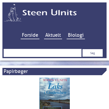
Hop til indhold
Forside
Aktuelt
Biologi
Søg
efter:
Papirbøger