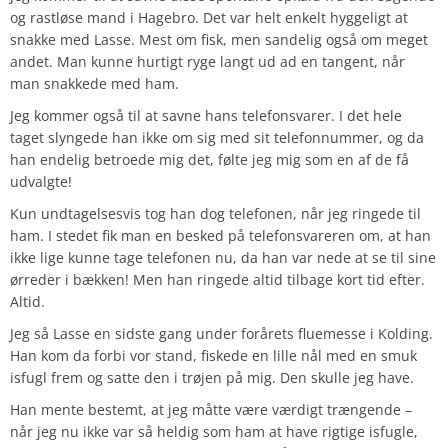
og rastløse mand i Hagebro. Det var helt enkelt hyggeligt at
snakke med Lasse. Mest om fisk, men sandelig også om meget
andet. Man kunne hurtigt ryge langt ud ad en tangent, når
man snakkede med ham.
Jeg kommer også til at savne hans telefonsvarer. I det hele
taget slyngede han ikke om sig med sit telefonnummer, og da
han endelig betroede mig det, følte jeg mig som en af de få
udvalgte!
Kun undtagelsesvis tog han dog telefonen, når jeg ringede til
ham. I stedet fik man en besked på telefonsvareren om, at han
ikke lige kunne tage telefonen nu, da han var nede at se til sine
ørreder i bækken! Men han ringede altid tilbage kort tid efter.
Altid.
Jeg så Lasse en sidste gang under forårets fluemesse i Kolding.
Han kom da forbi vor stand, fiskede en lille nål med en smuk
isfugl frem og satte den i trøjen på mig. Den skulle jeg have.
Han mente bestemt, at jeg måtte være værdigt trængende –
når jeg nu ikke var så heldig som ham at have rigtige isfugle,