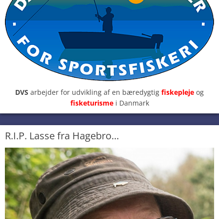
DVS
arbejder for udvikling af en bæredygtig
fiskepleje
og
fisketurisme
i Danmark
R.I.P. Lasse fra Hagebro…