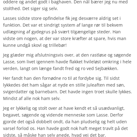
oddere og andet godt i baghaven. Den nål bærer jeg nu med
stolthed. Det siger sig selv.
Lasses sidste store opfindelse fik jeg desværre aldrig set i
funktion. Det var et sindrigt system af lange rør til bekvem
udlægning af gydegrus på svært tilgængelige steder. Han
vidste om nogen, at der var store kræfter at spare, hvis man
kunne undgå skovl og trillebør!
Jeg glæder mig afslutningsvis over, at den rastløse og søgende
Lasse, som livet igennem havde flakket hvileløst omkring i hele
verden, langt om længe fandt fred og ro ved Sejbækken.
Her fandt han den fornødne ro til at fordybe sig. Til sidst
lykkedes det ham sågar at nyde en stille juleaften med søn,
svigerdatter og barnebarn. Det havde ingen troet skulle lykkes.
Mindst af alle nok ham selv.
Jeg er lykkelig og stolt over at have kendt et så usædvanligt,
begavet, søgende og vidende menneske som Lasse. Derfor
gjorde det også dobbelt ondt, da han pludselig og helt uden
varsel forlod os. Han havde godt nok haft meget travlt på det
sidste, så måske han selv anede, hvad vej det bar.