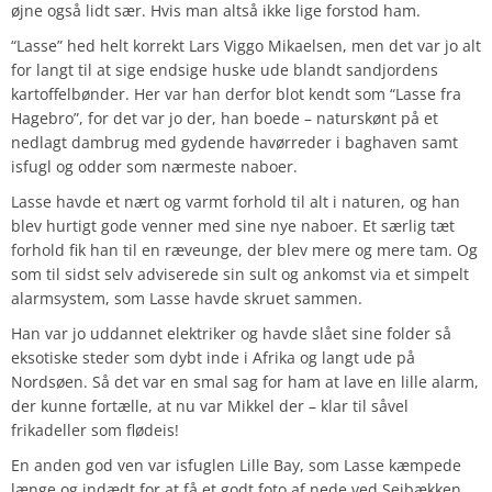
øjne også lidt sær. Hvis man altså ikke lige forstod ham.
“Lasse” hed helt korrekt Lars Viggo Mikaelsen, men det var jo alt
for langt til at sige endsige huske ude blandt sandjordens
kartoffelbønder. Her var han derfor blot kendt som “Lasse fra
Hagebro”, for det var jo der, han boede – naturskønt på et
nedlagt dambrug med gydende havørreder i baghaven samt
isfugl og odder som nærmeste naboer.
Lasse havde et nært og varmt forhold til alt i naturen, og han
blev hurtigt gode venner med sine nye naboer. Et særlig tæt
forhold fik han til en ræveunge, der blev mere og mere tam. Og
som til sidst selv adviserede sin sult og ankomst via et simpelt
alarmsystem, som Lasse havde skruet sammen.
Han var jo uddannet elektriker og havde slået sine folder så
eksotiske steder som dybt inde i Afrika og langt ude på
Nordsøen. Så det var en smal sag for ham at lave en lille alarm,
der kunne fortælle, at nu var Mikkel der – klar til såvel
frikadeller som flødeis!
En anden god ven var isfuglen Lille Bay, som Lasse kæmpede
længe og indædt for at få et godt foto af nede ved Sejbækken.