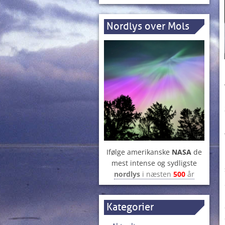
Nordlys over Mols
Ifølge amerikanske
NASA
de
mest intense og sydligste
nordlys
i næsten
500
år
Kategorier