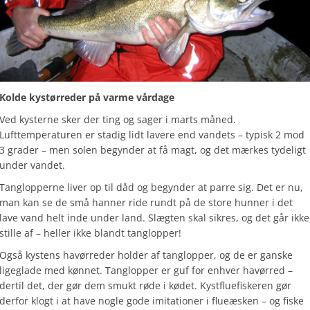
Kolde kystørreder på varme vårdage
Ved kysterne sker der ting og sager i marts måned.
Lufttemperaturen er stadig lidt lavere end vandets – typisk 2 mod
3 grader – men solen begynder at få magt, og det mærkes tydeligt
under vandet.
Tanglopperne liver op til dåd og begynder at parre sig. Det er nu,
man kan se de små hanner ride rundt på de store hunner i det
lave vand helt inde under land. Slægten skal sikres, og det går ikke
stille af – heller ikke blandt tanglopper!
Også kystens havørreder holder af tanglopper, og de er ganske
ligeglade med kønnet. Tanglopper er guf for enhver havørred –
dertil det, der gør dem smukt røde i kødet. Kystfluefiskeren gør
derfor klogt i at have nogle gode imitationer i flueæsken – og fiske