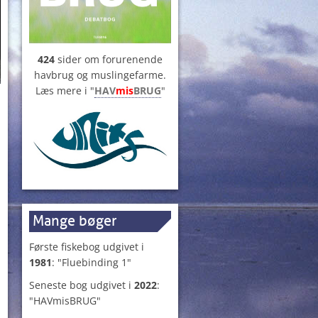
424
sider om forurenende
havbrug og muslingefarme.
Læs mere i "
HAV
mis
BRUG
"
Mange bøger
Første fiskebog udgivet i
1981
: "Fluebinding 1"
Seneste bog udgivet i
2022
:
"HAVmisBRUG"