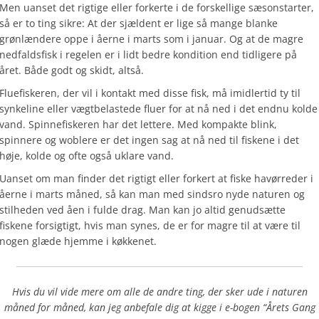
Men uanset det rigtige eller forkerte i de forskellige sæsonstarter,
så er to ting sikre: At der sjældent er lige så mange blanke
grønlændere oppe i åerne i marts som i januar. Og at de magre
nedfaldsfisk i regelen er i lidt bedre kondition end tidligere på
året. Både godt og skidt, altså.
Fluefiskeren, der vil i kontakt med disse fisk, må imidlertid ty til
synkeline eller vægtbelastede fluer for at nå ned i det endnu kolde
vand. Spinnefiskeren har det lettere. Med kompakte blink,
spinnere og woblere er det ingen sag at nå ned til fiskene i det
høje, kolde og ofte også uklare vand.
Uanset om man finder det rigtigt eller forkert at fiske havørreder i
åerne i marts måned, så kan man med sindsro nyde naturen og
stilheden ved åen i fulde drag. Man kan jo altid genudsætte
fiskene forsigtigt, hvis man synes, de er for magre til at være til
nogen glæde hjemme i køkkenet.
Hvis du vil vide mere om alle de andre ting, der sker ude i naturen
måned for måned, kan jeg anbefale dig at kigge i e-bogen “Årets Gang