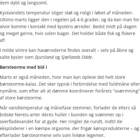
dem dybt og langsomt.
Kystvandets temperatur stiger støt og roligt i løbet af måneden.
Ultimo marts ligger den i regelen på 4-6 grader, og da kan man for
alvor komme i kontakt med kystens ørreder. Bedst midt på dagen
og meget gerne, hvis solen bager. Det holder både fisk og fiskere
af!
I milde vintre kan havørrederne findes overalt – selv på åbne og
salte kyster som
Djursland
og
Sjællands Odde
.
Børsteorme med bid i
Marts er også måneden, hvor man kan opleve det helt store
børsteorme-kalas. Det sker typisk i forbindelse med fuldmåne eller
nymåne, som efter alt at dømme koordinerer forårets “sværmning”
af store børsteorme.
Når vandtemperatur og månefase stemmer, forlader de ellers så
bidske Nereis-arter deres huller i bunden og svømmer op i
overfladevandet for at gyde. Her ringler de rundt, indtil de
eksploderer i en kæmpe orgasme, der frigør kønsprodukterne – og
efterlader børsteormene selv som livløse legemer.