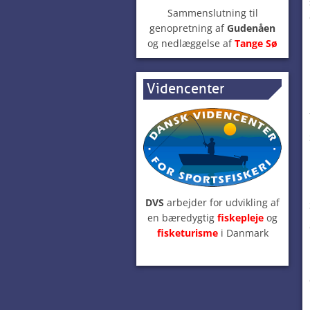
Sammenslutning til
genopretning af
Gudenåen
og nedlæggelse af
Tange Sø
Videncenter
DVS
arbejder for udvikling af
en bæredygtig
fiskepleje
og
fisketurisme
i Danmark