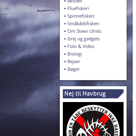
Aktuelt
Fluefiskeri
Spinnefiskeri
Småbådsfiskeri
Om Steen Ulnits
Grej og gadgets
Foto & Video
Biologi
Rejser
Bøger
Nej til Havbrug