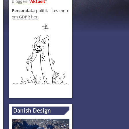
bloggen "
Aktuelt
"
Persondata-
politik - læs mere
om
GDPR
her
.
–
Danish Design