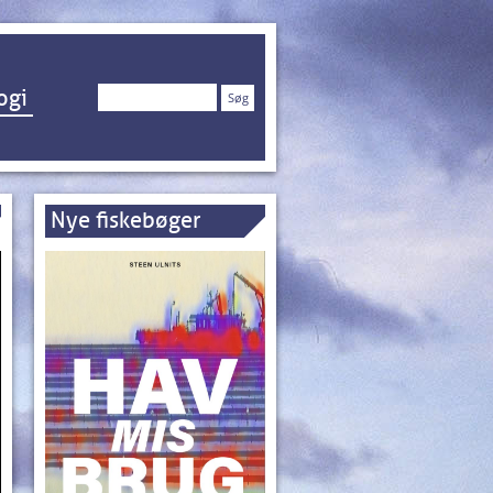
Søg
ogi
efter:
Nye fiskebøger