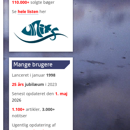
110.000+
solgte bøger
Se
hele listen
her
Mange brugere
Lanceret i januar
1998
25 års
jubilæum
i 2023
Senest opdateret den
1
.
maj
2026
1.100+
artikler,
3.000+
notitser
Ugentlig opdatering af