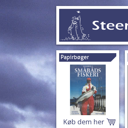
Papirbøger
Køb dem her