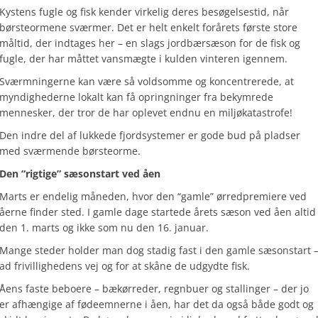
Kystens fugle og fisk kender virkelig deres besøgelsestid, når
børsteormene sværmer. Det er helt enkelt forårets første store
måltid, der indtages her – en slags jordbærsæson for de fisk og
fugle, der har måttet vansmægte i kulden vinteren igennem.
Sværmningerne kan være så voldsomme og koncentrerede, at
myndighederne lokalt kan få opringninger fra bekymrede
mennesker, der tror de har oplevet endnu en miljøkatastrofe!
Den indre del af lukkede fjordsystemer
er gode bud på pladser
med sværmende børsteorme.
Den “rigtige” sæsonstart ved åen
Marts er endelig måneden, hvor den “gamle” ørredpremiere ved
åerne finder sted. I gamle dage startede årets sæson ved åen altid
den 1. marts og ikke som nu den 16. januar.
Mange steder holder man dog stadig fast i den gamle sæsonstart 
ad frivillighedens vej og for at skåne de udgydte fisk.
Åens faste beboere – bækørreder, regnbuer og stallinger – der jo
er afhængige af fødeemnerne i åen, har det da også både godt og