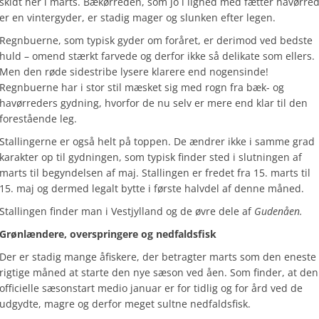
skidt her i marts. Bækørreden, som jo i lighed med fætter havørre
er en vintergyder, er stadig mager og slunken efter legen.
Regnbuerne, som typisk gyder om foråret, er derimod ved bedste
huld – omend stærkt farvede og derfor ikke så delikate som ellers.
Men den røde sidestribe lysere klarere end nogensinde!
Regnbuerne har i stor stil mæsket sig med rogn fra bæk- og
havørreders gydning, hvorfor de nu selv er mere end klar til den
forestående leg.
Stallingerne er også helt på toppen. De ændrer ikke i samme grad
karakter op til gydningen, som typisk finder sted i slutningen af
marts til begyndelsen af maj. Stallingen er fredet fra 15. marts til
15. maj og dermed legalt bytte i første halvdel af denne måned.
Stallingen finder man i Vestjylland og de øvre dele af
Gudenåen.
Grønlændere, overspringere og nedfaldsfisk
Der er stadig mange åfiskere, der betragter marts som den eneste
rigtige måned at starte den nye sæson ved åen. Som finder, at den
officielle sæsonstart medio januar er for tidlig og for ård ved de
udgydte, magre og derfor meget sultne nedfaldsfisk.