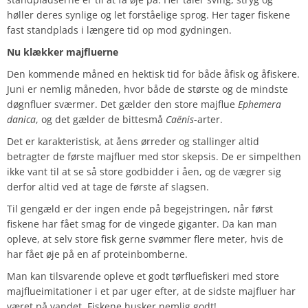
høller deres synlige og let forståelige sprog. Her tager fiskene
fast standplads i længere tid op mod gydningen.
Nu klækker majfluerne
Den kommende måned en hektisk tid for både åfisk og åfiskere.
Juni er nemlig måneden, hvor både de største og de mindste
døgnfluer sværmer. Det gælder den store majflue
Ephemera
danica
, og det gælder de bittesmå
Caënis
-arter.
Det er karakteristisk, at åens ørreder og stallinger altid
betragter de første majfluer med stor skepsis. De er simpelthen
ikke vant til at se så store godbidder i åen, og de vægrer sig
derfor altid ved at tage de første af slagsen.
Til gengæld er der ingen ende på begejstringen, når først
fiskene har fået smag for de vingede giganter. Da kan man
opleve, at selv store fisk gerne svømmer flere meter, hvis de
har fået øje på en af proteinbomberne.
Man kan tilsvarende opleve et godt tørfluefiskeri med store
majflueimitationer i et par uger efter, at de sidste majfluer har
været på vandet. Fiskene husker nemlig godt!