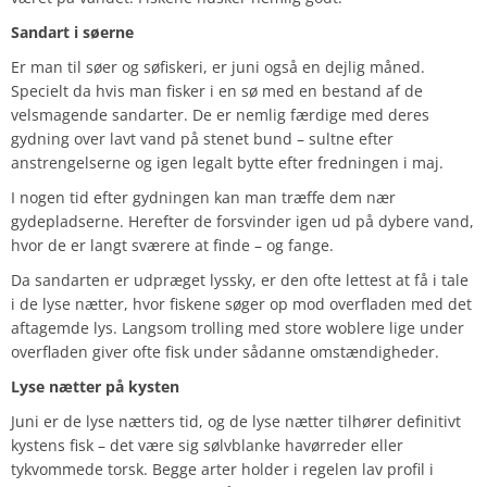
Sandart i søerne
Er man til søer og søfiskeri, er juni også en dejlig måned.
Specielt da hvis man fisker i en sø med en bestand af de
velsmagende sandarter. De er nemlig færdige med deres
gydning over lavt vand på stenet bund – sultne efter
anstrengelserne og igen legalt bytte efter fredningen i maj.
I nogen tid efter gydningen kan man træffe dem nær
gydepladserne. Herefter de forsvinder igen ud på dybere vand,
hvor de er langt sværere at finde – og fange.
Da sandarten er udpræget lyssky, er den ofte lettest at få i tale
i de lyse nætter, hvor fiskene søger op mod overfladen med det
aftagemde lys. Langsom trolling med store woblere lige under
overfladen giver ofte fisk under sådanne omstændigheder.
Lyse nætter på kysten
Juni er de lyse nætters tid, og de lyse nætter tilhører definitivt
kystens fisk – det være sig sølvblanke havørreder eller
tykvommede torsk. Begge arter holder i regelen lav profil i