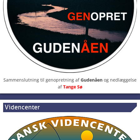
Sammenslutning til genopretning af
Gudenåen
og nedlæggelse
af
Tange Sø
Videncenter