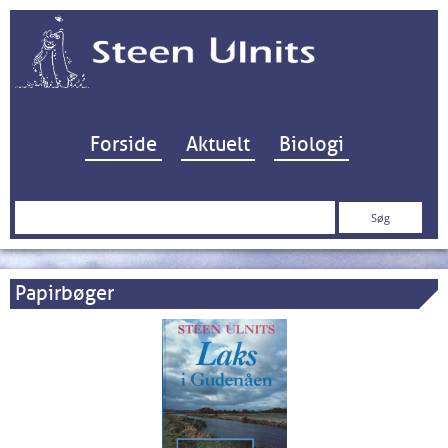
Hop til indhold
Forside
Aktuelt
Biologi
Søg
efter:
Papirbøger