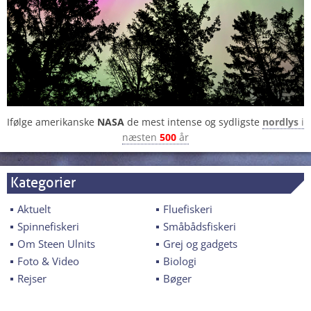
Ifølge amerikanske
NASA
de mest intense og sydligste
nordlys
i
næsten
500
år
Kategorier
Aktuelt
Fluefiskeri
Spinnefiskeri
Småbådsfiskeri
Om Steen Ulnits
Grej og gadgets
Foto & Video
Biologi
Rejser
Bøger