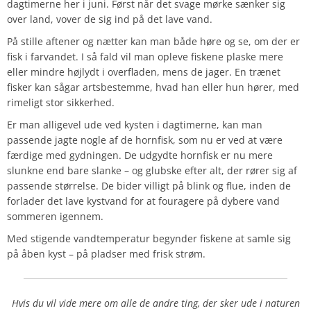
dagtimerne her i juni. Først når det svage mørke sænker sig
over land, vover de sig ind på det lave vand.
På stille aftener og nætter kan man både høre og se, om der er
fisk i farvandet. I så fald vil man opleve fiskene plaske mere
eller mindre højlydt i overfladen, mens de jager. En trænet
fisker kan sågar artsbestemme, hvad han eller hun hører, med
rimeligt stor sikkerhed.
Er man alligevel ude ved kysten i dagtimerne, kan man
passende jagte nogle af de hornfisk, som nu er ved at være
færdige med gydningen. De udgydte hornfisk er nu mere
slunkne end bare slanke – og glubske efter alt, der rører sig af
passende størrelse. De bider villigt på blink og flue, inden de
forlader det lave kystvand for at fouragere på dybere vand
sommeren igennem.
Med stigende vandtemperatur begynder fiskene at samle sig
på åben kyst – på pladser med frisk strøm.
Hvis du vil vide mere om alle de andre ting, der sker ude i naturen