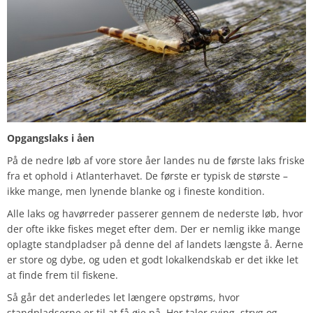
Opgangslaks i åen
På de nedre løb af vore store åer landes nu de første laks friske
fra et ophold i Atlanterhavet. De første er typisk de største –
ikke mange, men lynende blanke og i fineste kondition.
Alle laks og havørreder passerer gennem de nederste løb, hvor
der ofte ikke fiskes meget efter dem. Der er nemlig ikke mange
oplagte standpladser på denne del af landets længste å. Åerne
er store og dybe, og uden et godt lokalkendskab er det ikke let
at finde frem til fiskene.
Så går det anderledes let længere opstrøms, hvor
standpladserne er til at få øje på. Her taler sving, stryg og