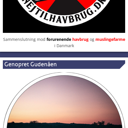
Sammenslutning mod
forurenende
havbrug
og
muslingefarme
i Danmark
Genopret Gudenåen