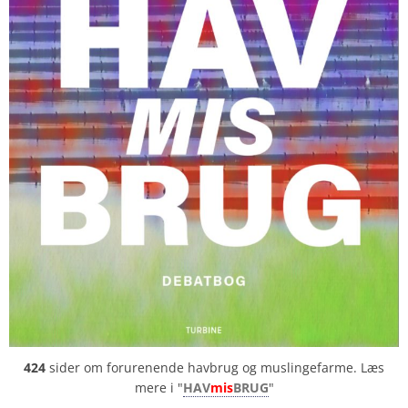
424
sider om forurenende havbrug og muslingefarme. Læs
mere i "
HAV
mis
BRUG
"