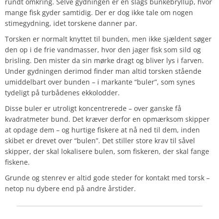
rundt omkring. Selve gydningen er en slags bunkebryllup, hvor
mange fisk gyder samtidig. Der er dog ikke tale om nogen
stimegydning, idet torskene danner par.
Torsken er normalt knyttet til bunden, men ikke sjældent søger
den op i de frie vandmasser, hvor den jager fisk som sild og
brisling. Den mister da sin mørke dragt og bliver lys i farven.
Under gydningen derimod finder man altid torsken stående
umiddelbart over bunden – i markante “buler”, som synes
tydeligt på turbådenes ekkolodder.
Disse buler er utroligt koncentrerede – over ganske få
kvadratmeter bund. Det kræver derfor en opmærksom skipper
at opdage dem – og hurtige fiskere at nå ned til dem, inden
skibet er drevet over “bulen”. Det stiller store krav til såvel
skipper, der skal lokalisere bulen, som fiskeren, der skal fange
fiskene.
Grunde og stenrev er altid gode steder for kontakt med torsk –
netop nu dybere end på andre årstider.