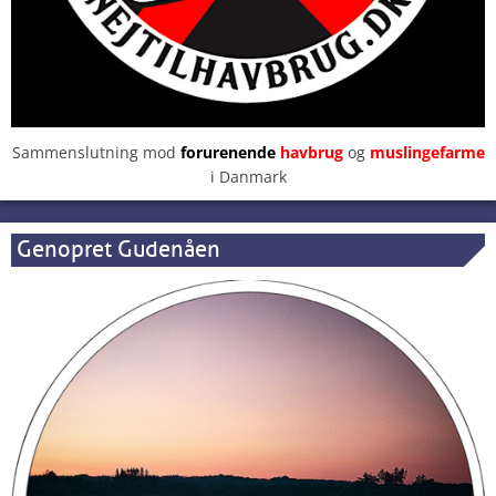
Sammenslutning mod
forurenende
havbrug
og
muslingefarme
i Danmark
Genopret Gudenåen