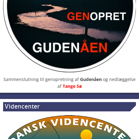
Sammenslutning til genopretning af
Gudenåen
og nedlæggelse
af
Tange Sø
Videncenter