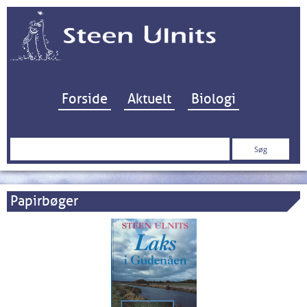
Hop til indhold
Forside
Aktuelt
Biologi
Søg
efter:
Papirbøger