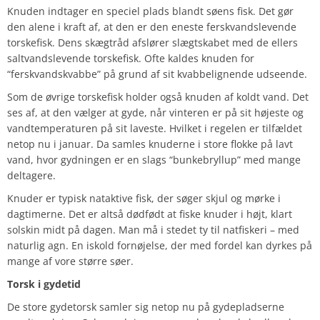
Knuden indtager en speciel plads blandt søens fisk. Det gør
den alene i kraft af, at den er den eneste ferskvandslevende
torskefisk. Dens skægtråd afslører slægtskabet med de ellers
saltvandslevende torskefisk. Ofte kaldes knuden for
“ferskvandskvabbe” på grund af sit kvabbelignende udseende.
Som de øvrige torskefisk holder også knuden af koldt vand. Det
ses af, at den vælger at gyde, når vinteren er på sit højeste og
vandtemperaturen på sit laveste. Hvilket i regelen er tilfældet
netop nu i januar. Da samles knuderne i store flokke på lavt
vand, hvor gydningen er en slags “bunkebryllup” med mange
deltagere.
Knuder er typisk nataktive fisk, der søger skjul og mørke i
dagtimerne. Det er altså dødfødt at fiske knuder i højt, klart
solskin midt på dagen. Man må i stedet ty til natfiskeri – med
naturlig agn. En iskold fornøjelse, der med fordel kan dyrkes på
mange af vore større søer.
Torsk i gydetid
De store gydetorsk samler sig netop nu på gydepladserne