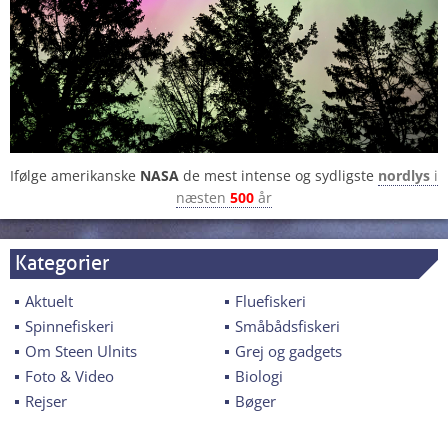
Ifølge amerikanske
NASA
de mest intense og sydligste
nordlys
i
næsten
500
år
Kategorier
Aktuelt
Fluefiskeri
Spinnefiskeri
Småbådsfiskeri
Om Steen Ulnits
Grej og gadgets
Foto & Video
Biologi
Rejser
Bøger