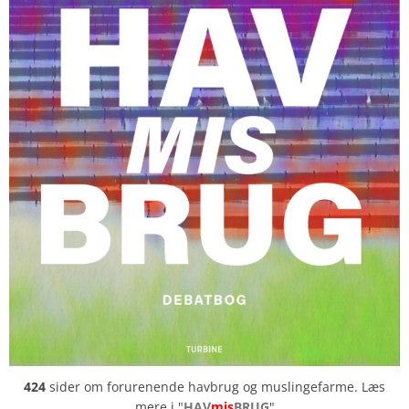
424
sider om forurenende havbrug og muslingefarme. Læs
mere i "
HAV
mis
BRUG
"