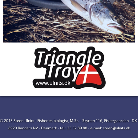
© 2013 Steen Ulnits - Fisheries biologist, M.Sc. - Skytten 116, Fiskergaarden - DK-
8920 Randers NV - Denmark - tel.: 23 32 89 88 - e-mail: steen@ulnits.dk