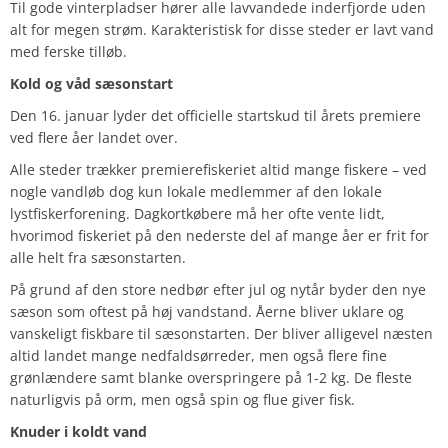
Til gode vinterpladser hører alle lavvandede inderfjorde uden
alt for megen strøm. Karakteristisk for disse steder er lavt vand
med ferske tilløb.
Kold og våd sæsonstart
Den 16. januar lyder det officielle startskud til årets premiere
ved flere åer landet over.
Alle steder trækker premierefiskeriet altid mange fiskere – ved
nogle vandløb dog kun lokale medlemmer af den lokale
lystfiskerforening. Dagkortkøbere må her ofte vente lidt,
hvorimod fiskeriet på den nederste del af mange åer er frit for
alle helt fra sæsonstarten.
På grund af den store nedbør efter jul og nytår byder den nye
sæson som oftest på høj vandstand. Åerne bliver uklare og
vanskeligt fiskbare til sæsonstarten. Der bliver alligevel næsten
altid landet mange nedfaldsørreder, men også flere fine
grønlændere samt blanke overspringere på 1-2 kg. De fleste
naturligvis på orm, men også spin og flue giver fisk.
Knuder i koldt vand