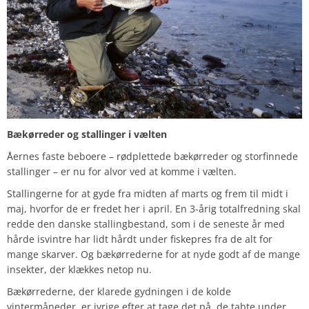
Bækørreder og stallinger i vælten
Åernes faste beboere – rødplettede bækørreder og storfinnede
stallinger – er nu for alvor ved at komme i vælten.
Stallingerne for at gyde fra midten af marts og frem til midt i
maj, hvorfor de er fredet her i april. En 3-årig totalfredning skal
redde den danske stallingbestand, som i de seneste år med
hårde isvintre har lidt hårdt under fiskepres fra de alt for
mange skarver. Og bækørrederne for at nyde godt af de mange
insekter, der klækkes netop nu.
Bækørrederne, der klarede gydningen i de kolde
vintermåneder, er ivrige efter at tage det på, de tabte under