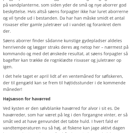
på vandplanterne, som siden yder de små og nye aborrer god
beskyttelse. Hvis altså søens forpagter ikke har luret aborrerne
og vil tynde ud i bestanden. Da har han måske smidt et antal
risvaser eller gamle juletræer ud i vandet og forankret dem
der.
Søens aborrer finder sådanne kunstige gydepladser aldeles
henrivende og lægger straks deres æg netop her – nærmest på
kommando og med det ønskede resultat, at søens forpagter så
bagefter kan trække de rognklædte risvaser og juletræer op
igen.
I det hele taget er april lidt af en ventemåned for søfiskeren,
der til gengæld kan se frem til højtidsstunder i de kommende
måneder!
Højsæson for havørred
Ved kysten er den sølvblanke havørred for alvor i sit es. De
havørreder, som har været på leg i den forgangne vinter, er så
småt ved at have genvundet det tabte huld. I hvert fald er
vandtemperaturen nu så høj, at fiskene kan jage aktivt dagen