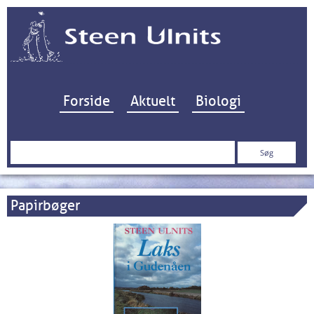
Hop til indhold
Forside
Aktuelt
Biologi
Søg
efter:
Papirbøger