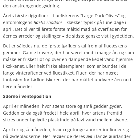
den anstrengende gydning.
Årets første døgnfluer – fluefiskerens “Large Dark Olives” og
entomologens
Baëtis rhodani
– klækker typisk på lune dage i
april. Det bliver til årets første måltid mad på overfladen for
åernes ørreder og stallinger – de sidste ganske vist i gydetiden.
Det er således nu, de første tørfluer skal frem af flueæskens
gemmer. Gamle travere, der har været med i mange år, og som
måske er frisket lidt op over en dampende kedel vand hjemme
i køkkenet. Eller helt friske eksemplarer, som er bundet i de
lange vinteraftener ved fluestikket. Fluer, der har næret
fantasien for tørfluefiskeren, der har måttet undvære åen nu i
flere måneder.
Søerne i venteposition
April er måneden, hvor søens store og små gedder gyder.
Gedden er da også fredet i hele april, hvor artens fremtid
sikres under højlydte plask inde på lavt vand mellem sivene.
April er også måneden, hvor rogntunge aborrer indfinder sig
på gydepladserne. Her lægger de deres æg i lange guirlander