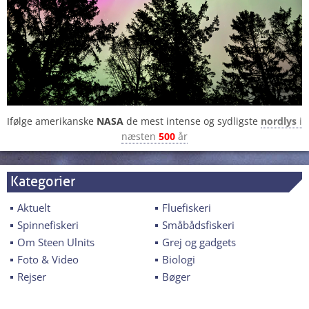
Ifølge amerikanske
NASA
de mest intense og sydligste
nordlys
i
næsten
500
år
Kategorier
Aktuelt
Fluefiskeri
Spinnefiskeri
Småbådsfiskeri
Om Steen Ulnits
Grej og gadgets
Foto & Video
Biologi
Rejser
Bøger