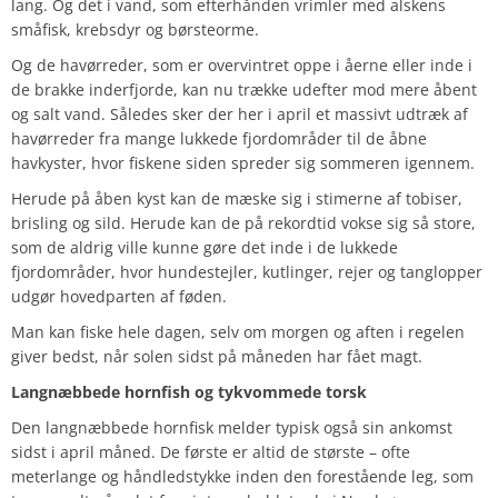
lang. Og det i vand, som efterhånden vrimler med alskens
småfisk, krebsdyr og børsteorme.
Og de havørreder, som er overvintret oppe i åerne eller inde i
de brakke inderfjorde, kan nu trække udefter mod mere åbent
og salt vand. Således sker der her i april et massivt udtræk af
havørreder fra mange lukkede fjordområder til de åbne
havkyster, hvor fiskene siden spreder sig sommeren igennem.
Herude på åben kyst kan de mæske sig i stimerne af tobiser,
brisling og sild. Herude kan de på rekordtid vokse sig så store,
som de aldrig ville kunne gøre det inde i de lukkede
fjordområder, hvor hundestejler, kutlinger, rejer og tanglopper
udgør hovedparten af føden.
Man kan fiske hele dagen, selv om morgen og aften i regelen
giver bedst, når solen sidst på måneden har fået magt.
Langnæbbede hornfish og tykvommede torsk
Den langnæbbede hornfisk melder typisk også sin ankomst
sidst i april måned. De første er altid de største – ofte
meterlange og håndledstykke inden den forestående leg, som