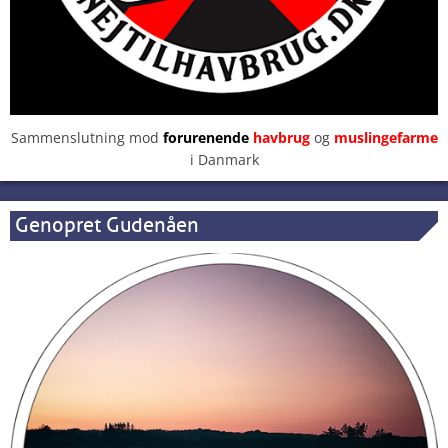
Sammenslutning mod
forurenende
havbrug
og
muslingefarme
i Danmark
Genopret Gudenåen