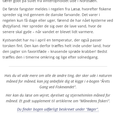
tærer godt på sulet fra vinteropholdet ude i Nordsøen.
De første fangster meldes i regelen fra Læsø, hvorefter fiskene
spreder sig ind gennem de danske farvande. Det varer i
regelen kun få dage eller uger, førend de har nået kysterne ved
Østjylland. Her spreder de sig over de lave vand, hvor de
senere skal gyde – når vandet er blevet lidt varmere.
Kystvandet har nu i april en temperatur, der også passer
torsken fint. Den kan derfor træffes helt inde under land, hvor
den jagter sin favoritføde – knasende sprøde krabber! Bedst
træffes den i timerne omkring og lige efter solnedgang.
Hvis du vil vide mere om alle de andre ting, der sker ude i naturen
måned for måned, kan jeg anbefale dig at kigge i e-bogen “Årets
Gang ved Fiskevandet”.
Her kan du læse om vejret, dyrelivet og stjernehimlen måned for
måned. Et godt supplement til artiklerne om “Månedens fiskeri”.
Du finder bogen udførligt beskrevet under “Bøger”.