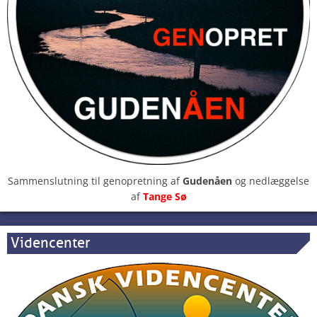
Sammenslutning til genopretning af
Gudenåen
og nedlæggelse
af
Tange Sø
Videncenter