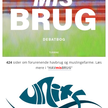
424
sider om forurenende havbrug og muslingefarme. Læs
mere i "
HAV
mis
BRUG
"