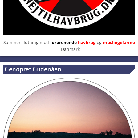
Sammenslutning mod
forurenende
havbrug
og
muslingefarme
i Danmark
Genopret Gudenåen