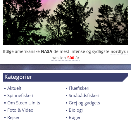
Ifølge amerikanske
NASA
de mest intense og sydligste
nordlys
i
næsten
500
år
Kategorier
Aktuelt
Fluefiskeri
Spinnefiskeri
Småbådsfiskeri
Om Steen Ulnits
Grej og gadgets
Foto & Video
Biologi
Rejser
Bøger