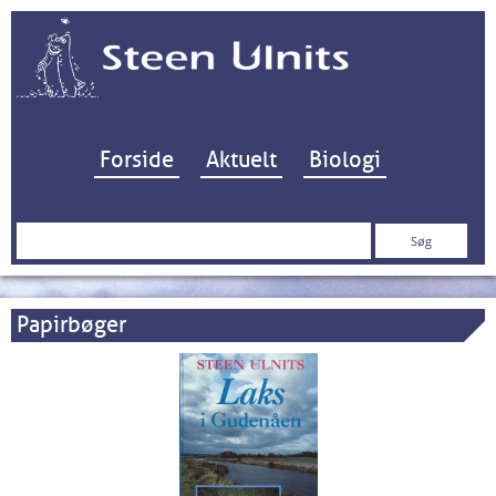
Hop til indhold
Forside
Aktuelt
Biologi
Søg
efter:
Papirbøger