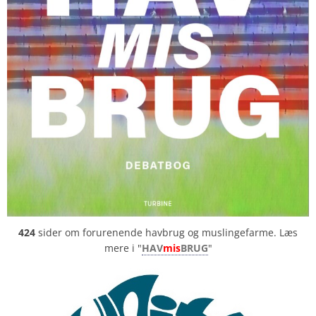
424
sider om forurenende havbrug og muslingefarme. Læs
mere i "
HAV
mis
BRUG
"