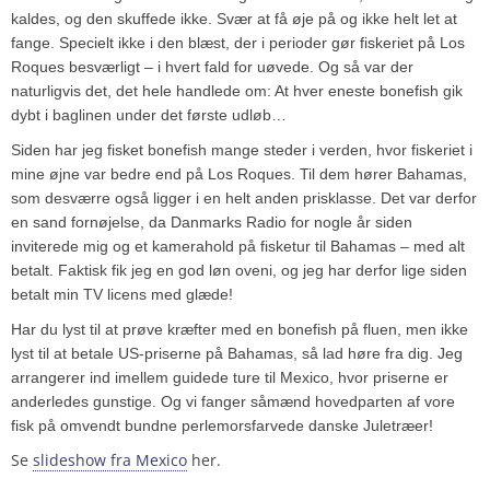
kaldes, og den skuffede ikke. Svær at få øje på og ikke helt let at
fange. Specielt ikke i den blæst, der i perioder gør fiskeriet på Los
Roques besværligt – i hvert fald for uøvede. Og så var der
naturligvis det, det hele handlede om: At hver eneste bonefish gik
dybt i baglinen under det første udløb…
Siden har jeg fisket bonefish mange steder i verden, hvor fiskeriet i
mine øjne var bedre end på Los Roques. Til dem hører Bahamas,
som desværre også ligger i en helt anden prisklasse. Det var derfor
en sand fornøjelse, da Danmarks Radio for nogle år siden
inviterede mig og et kamerahold på fisketur til Bahamas – med alt
betalt. Faktisk fik jeg en god løn oveni, og jeg har derfor lige siden
betalt min TV licens med glæde!
Har du lyst til at prøve kræfter med en bonefish på fluen, men ikke
lyst til at betale US-priserne på Bahamas, så lad høre fra dig. Jeg
arrangerer ind imellem guidede ture til Mexico, hvor priserne er
anderledes gunstige. Og vi fanger såmænd hovedparten af vore
fisk på omvendt bundne perlemorsfarvede danske Juletræer!
Se
slideshow fra Mexico
her.