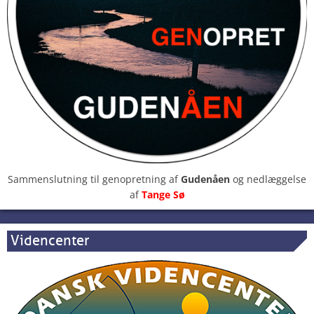
Sammenslutning til genopretning af
Gudenåen
og nedlæggelse
af
Tange Sø
Videncenter