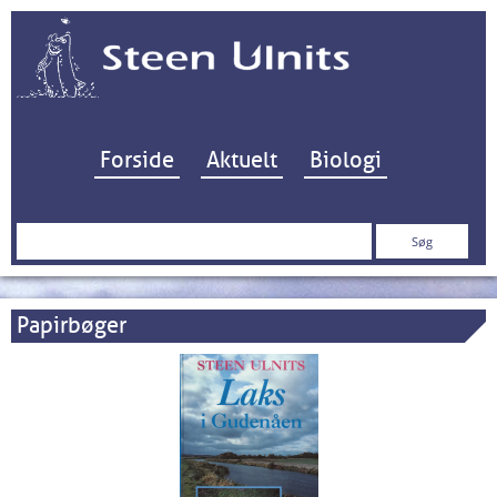
Hop til indhold
Forside
Aktuelt
Biologi
Søg
efter:
Papirbøger