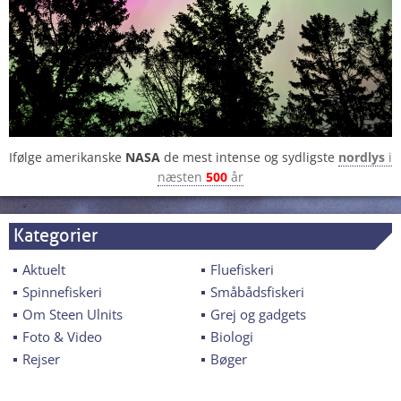
Ifølge amerikanske
NASA
de mest intense og sydligste
nordlys
i
næsten
500
år
Kategorier
Aktuelt
Fluefiskeri
Spinnefiskeri
Småbådsfiskeri
Om Steen Ulnits
Grej og gadgets
Foto & Video
Biologi
Rejser
Bøger