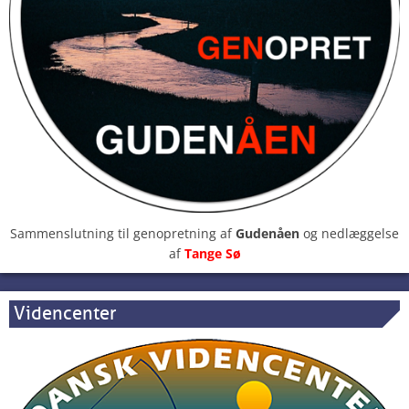
Sammenslutning til genopretning af
Gudenåen
og nedlæggelse
af
Tange Sø
Videncenter