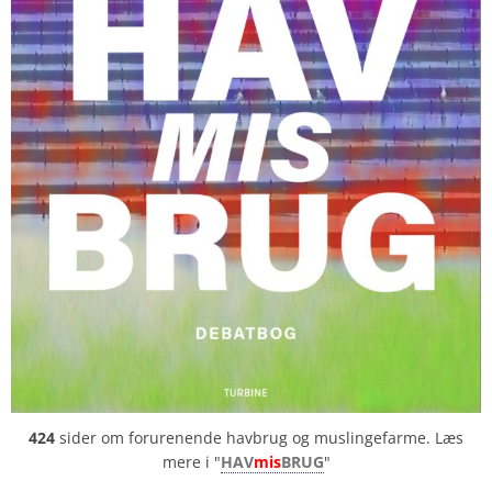
424
sider om forurenende havbrug og muslingefarme. Læs
mere i "
HAV
mis
BRUG
"