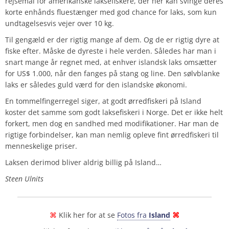
rejsemål for amerikanske laksefiskere, der her kan svinge deres
korte enhånds fluestænger med god chance for laks, som kun
undtagelsesvis vejer over 10 kg.
Til gengæld er der rigtig mange af dem. Og de er rigtig dyre at
fiske efter. Måske de dyreste i hele verden. Således har man i
snart mange år regnet med, at enhver islandsk laks omsætter
for US$ 1.000, når den fanges på stang og line. Den sølvblanke
laks er således guld værd for den islandske økonomi.
En tommelfingerregel siger, at godt ørredfiskeri på Island
koster det samme som godt laksefiskeri i Norge. Det er ikke helt
forkert, men dog en sandhed med modifikationer. Har man de
rigtige forbindelser, kan man nemlig opleve fint ørredfiskeri til
menneskelige priser.
Laksen derimod bliver aldrig billig på Island…
Steen Ulnits
⌘
Klik her for at se
Fotos fra
Island
⌘