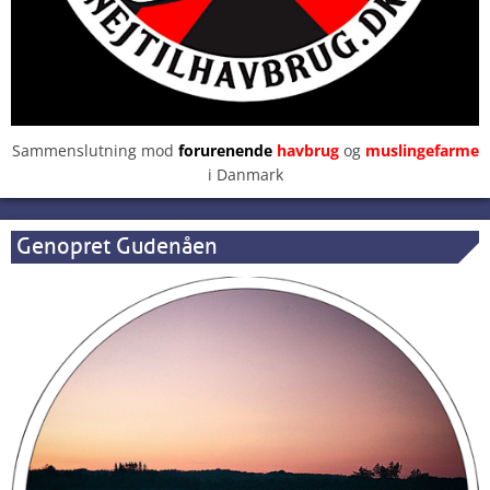
Sammenslutning mod
forurenende
havbrug
og
muslingefarme
i Danmark
Genopret Gudenåen