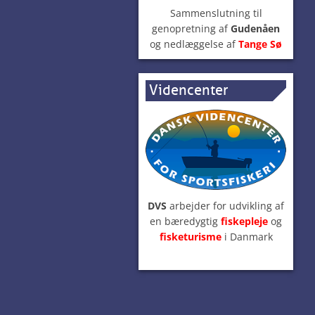
Sammenslutning til
genopretning af
Gudenåen
og nedlæggelse af
Tange Sø
Videncenter
DVS
arbejder for udvikling af
en bæredygtig
fiskepleje
og
fisketurisme
i Danmark