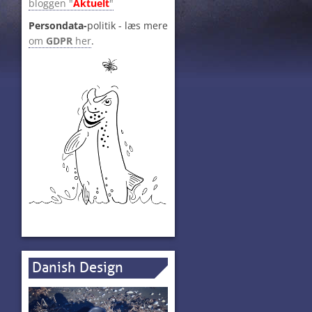
bloggen "
Aktuelt
"
Persondata-
politik - læs mere
om
GDPR
her
.
Danish Design