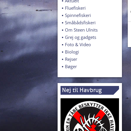
Aktuelt
Fluefiskeri
Spinnefiskeri
Småbådsfiskeri
Om Steen Ulnits
Grej og gadgets
Foto & Video
Biologi
Rejser
Bøger
Nej til Havbrug