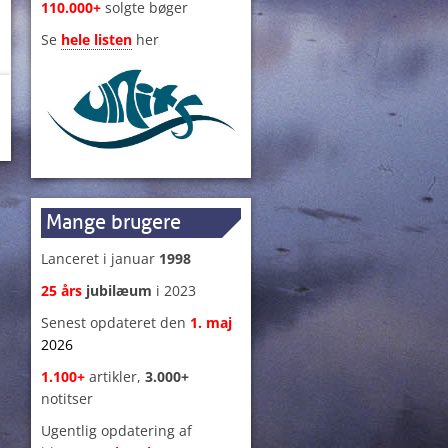
110.000+
solgte bøger
Se
hele listen
her
Mange brugere
Lanceret i januar
1998
25 års
jubilæum
i 2023
Senest opdateret den
1
.
maj
2026
1.100+
artikler,
3.000+
notitser
Ugentlig opdatering af