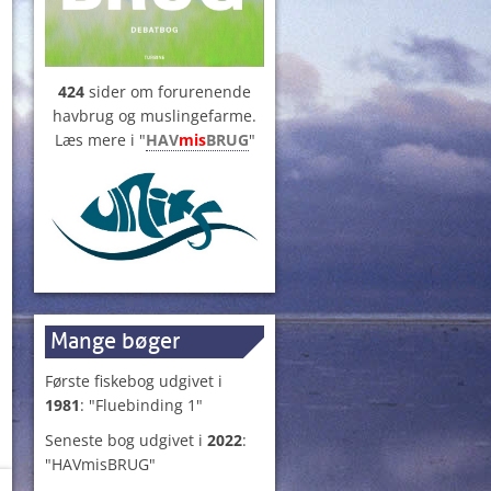
424
sider om forurenende
havbrug og muslingefarme.
Læs mere i "
HAV
mis
BRUG
"
Mange bøger
Første fiskebog udgivet i
1981
: "Fluebinding 1"
Seneste bog udgivet i
2022
:
"HAVmisBRUG"