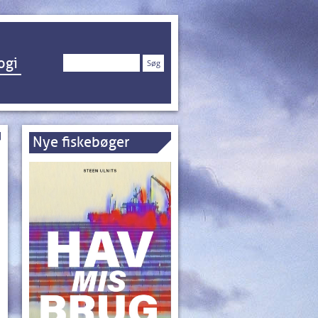
Søg
ogi
efter:
Nye fiskebøger