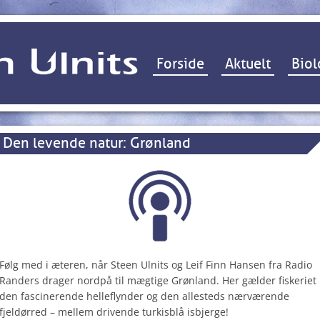
Hop til indhold
Forside
Aktuelt
Biol
Den levende natur: Grønland
Følg med i æteren, når Steen Ulnits og Leif Finn Hansen fra Radio
Randers drager nordpå til mægtige Grønland. Her gælder fiskeriet
den fascinerende helleflynder og den allesteds nærværende
fjeldørred – mellem drivende turkisblå isbjerge!