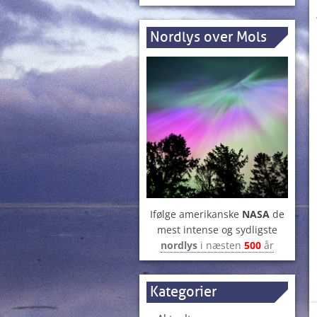
Nordlys over Mols
Ifølge amerikanske
NASA
de
mest intense og sydligste
nordlys
i næsten
500
år
Kategorier