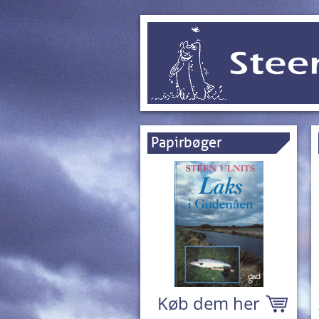
Papirbøger
Køb dem her