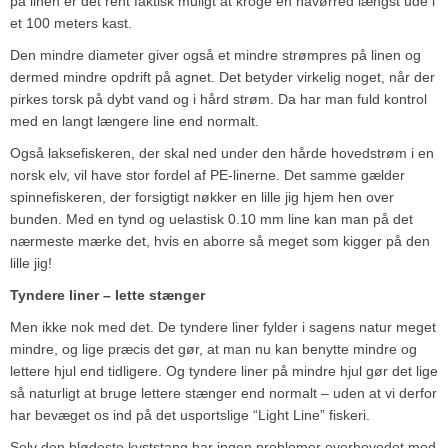
på linen er det rent faktisk muligt at kroge en havørred længst ude i
et 100 meters kast.
Den mindre diameter giver også et mindre strømpres på linen og
dermed mindre opdrift på agnet. Det betyder virkelig noget, når der
pirkes torsk på dybt vand og i hård strøm. Da har man fuld kontrol
med en langt længere line end normalt.
Også laksefiskeren, der skal ned under den hårde hovedstrøm i en
norsk elv, vil have stor fordel af PE-linerne. Det samme gælder
spinnefiskeren, der forsigtigt nøkker en lille jig hjem hen over
bunden. Med en tynd og uelastisk 0.10 mm line kan man på det
nærmeste mærke det, hvis en aborre så meget som kigger på den
lille jig!
Tyndere liner – lette stænger
Men ikke nok med det. De tyndere liner fylder i sagens natur meget
mindre, og lige præcis det gør, at man nu kan benytte mindre og
lettere hjul end tidligere. Og tyndere liner på mindre hjul gør det lige
så naturligt at bruge lettere stænger end normalt – uden at vi derfor
har bevæget os ind på det usportslige “Light Line” fiskeri.
Selv den blødeste kyststang har ingen problemer overhovedet med