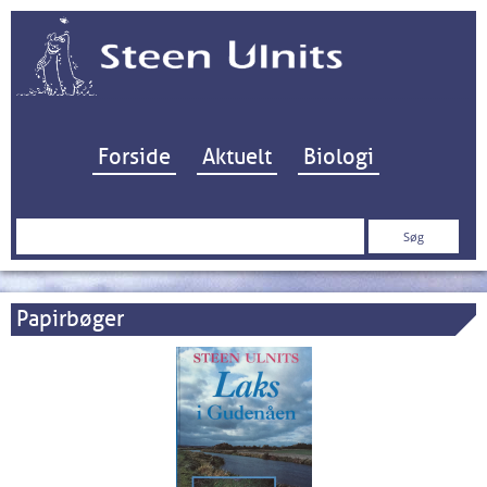
Hop til indhold
Forside
Aktuelt
Biologi
Søg
efter:
Papirbøger