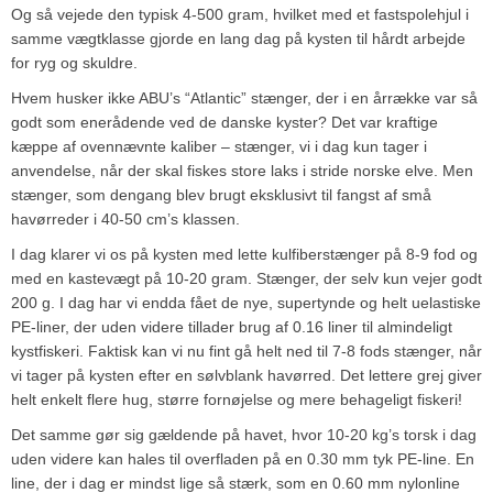
Og så vejede den typisk 4-500 gram, hvilket med et fastspolehjul i
samme vægtklasse gjorde en lang dag på kysten til hårdt arbejde
for ryg og skuldre.
Hvem husker ikke ABU’s “Atlantic” stænger, der i en årrække var så
godt som enerådende ved de danske kyster? Det var kraftige
kæppe af ovennævnte kaliber – stænger, vi i dag kun tager i
anvendelse, når der skal fiskes store laks i stride norske elve. Men
stænger, som dengang blev brugt eksklusivt til fangst af små
havørreder i 40-50 cm’s klassen.
I dag klarer vi os på kysten med lette kulfiberstænger på 8-9 fod og
med en kastevægt på 10-20 gram. Stænger, der selv kun vejer godt
200 g. I dag har vi endda fået de nye, supertynde og helt uelastiske
PE-liner, der uden videre tillader brug af 0.16 liner til almindeligt
kystfiskeri. Faktisk kan vi nu fint gå helt ned til 7-8 fods stænger, når
vi tager på kysten efter en sølvblank havørred. Det lettere grej giver
helt enkelt flere hug, større fornøjelse og mere behageligt fiskeri!
Det samme gør sig gældende på havet, hvor 10-20 kg’s torsk i dag
uden videre kan hales til overfladen på en 0.30 mm tyk PE-line. En
line, der i dag er mindst lige så stærk, som en 0.60 mm nylonline