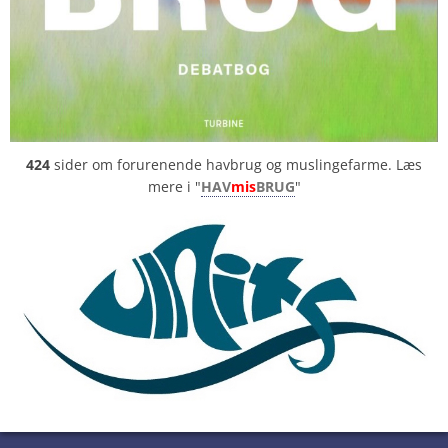
424
sider om forurenende havbrug og muslingefarme. Læs
mere i "
HAV
mis
BRUG
"