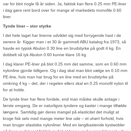
var for blot nogle få år siden. Ja, faktisk kan flere 0.25 mm PE-liner
i dag gøre rent bord over for mange af markedets monofile 0.60
liner.
Tynde liner – stor styrke
I det hele taget har linerne udviklet sig med forrygende hast i de
senere år. Kigger man i et 30 år gammelt ABU katalog fra 1973, så
havde en typisk Abulon 0.30 line en brudstyrke på godt 4 kg. En
dobbelt så tyk Abulon 0.60 kunne klare 16 kg.
I dag klarer PE-liner på blot 0.25 mm det samme, som en 0.60 mm
nylonline gjorde tidligere. Og i dag skal man blot vælge en 0.10 mm
PE-line, hvis man har brug for en line med en brudstyrke på
omkring 4 kg – det, der i regelen ellers skal en 0.25 monofil nylon til
for at holde.
De tynde liner har flere fordele, end man måske skulle antage i
første omgang. De er naturligvis tyndere og kaster i mange tilfælde
længere. Samtidig gør deres mangel på elasticitet det muligt at
kroge fisk selv med mange meter line ude – et uhørt forhold, hvis
man bruger elastiske nylonliner. Med en langtkastende kystwobler