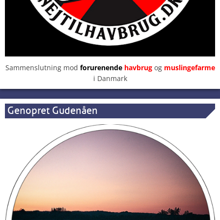
Sammenslutning mod
forurenende
havbrug
og
muslingefarme
i Danmark
Genopret Gudenåen