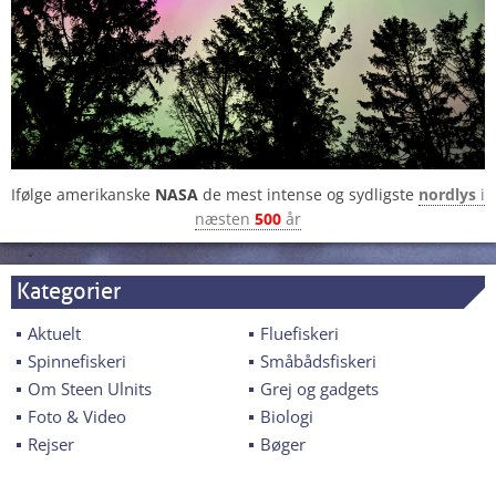
Ifølge amerikanske
NASA
de mest intense og sydligste
nordlys
i
næsten
500
år
Kategorier
Aktuelt
Fluefiskeri
Spinnefiskeri
Småbådsfiskeri
Om Steen Ulnits
Grej og gadgets
Foto & Video
Biologi
Rejser
Bøger