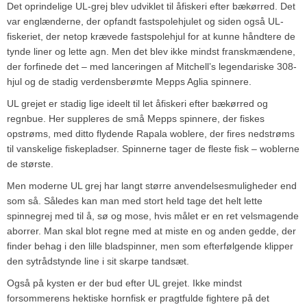
Det oprindelige UL-grej blev udviklet til åfiskeri efter bækørred. Det
var englænderne, der opfandt fastspolehjulet og siden også UL-
fiskeriet, der netop krævede fastspolehjul for at kunne håndtere de
tynde liner og lette agn. Men det blev ikke mindst franskmændene,
der forfinede det – med lanceringen af Mitchell’s legendariske 308-
hjul og de stadig verdensberømte Mepps Aglia spinnere.
UL grejet er stadig lige ideelt til let åfiskeri efter bækørred og
regnbue. Her suppleres de små Mepps spinnere, der fiskes
opstrøms, med ditto flydende Rapala woblere, der fires nedstrøms
til vanskelige fiskepladser. Spinnerne tager de fleste fisk – woblerne
de største.
Men moderne UL grej har langt større anvendelsesmuligheder end
som så. Således kan man med stort held tage det helt lette
spinnegrej med til å, sø og mose, hvis målet er en ret velsmagende
aborrer. Man skal blot regne med at miste en og anden gedde, der
finder behag i den lille bladspinner, men som efterfølgende klipper
den sytrådstynde line i sit skarpe tandsæt.
Også på kysten er der bud efter UL grejet. Ikke mindst
forsommerens hektiske hornfisk er pragtfulde fightere på det