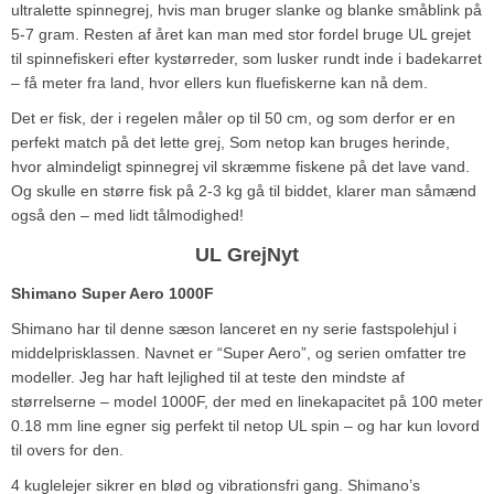
ultralette spinnegrej, hvis man bruger slanke og blanke småblink på
5-7 gram. Resten af året kan man med stor fordel bruge UL grejet
til spinnefiskeri efter kystørreder, som lusker rundt inde i badekarret
– få meter fra land, hvor ellers kun fluefiskerne kan nå dem.
Det er fisk, der i regelen måler op til 50 cm, og som derfor er en
perfekt match på det lette grej, Som netop kan bruges herinde,
hvor almindeligt spinnegrej vil skræmme fiskene på det lave vand.
Og skulle en større fisk på 2-3 kg gå til biddet, klarer man såmænd
også den – med lidt tålmodighed!
UL GrejNyt
Shimano Super Aero 1000F
Shimano har til denne sæson lanceret en ny serie fastspolehjul i
middelprisklassen. Navnet er “Super Aero”, og serien omfatter tre
modeller. Jeg har haft lejlighed til at teste den mindste af
størrelserne – model 1000F, der med en linekapacitet på 100 meter
0.18 mm line egner sig perfekt til netop UL spin – og har kun lovord
til overs for den.
4 kuglelejer sikrer en blød og vibrationsfri gang. Shimano’s