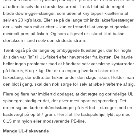
at udtrætte selv den største kystørred. Tænk blot på de meget
bløde downrigger-stænger, som uden at kny tapper kræfterne af
selv en 20 kg’s laks. Eller se på de lange tohånds laksefluestænger,
der – hvis man måler efter – kun er i stand til at lægge et ganske
minimalt pres på fisken. Og som alligevel er i stand til at bakse
storlaksen i land i selv den strideste strøm.
Tænk også på de lange og ombyggede fluestænger, der for nogle
år siden var “in” til UL-fiskeri efter havørreder fra kysten. De havde
heller ingen problemer med at håndtere selv velvoksne kystørreder
på både 5, 6 og 7 kg. Det er nu engang hverken fisker eller
fiskestang, der udtrætter fisken under den slags fiskeri. Holder man
den blot i gang, skal den nok sørge for selv at løbe kræfterne af sig.
Flere og flere har imidlertid opdaget, at det ægte og oprindelige UL
spinnegrej stadig er det, der giver mest sport og spænding. Det
drejer sig om korte enhåndsstænger på 5-6 fod – stænger med en
kastevægt på op til 7 gram. Hertil et lille fastspolehjul fyldt op med
0.15 mm nylon eller modsvarende PE-line.
Mange UL-fiskevande