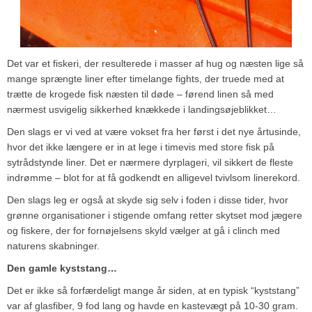
Det var et fiskeri, der resulterede i masser af hug og næsten lige så
mange sprængte liner efter timelange fights, der truede med at
trætte de krogede fisk næsten til døde – førend linen så med
nærmest usvigelig sikkerhed knækkede i landingsøjeblikket…
Den slags er vi ved at være vokset fra her først i det nye årtusinde,
hvor det ikke længere er in at lege i timevis med store fisk på
sytrådstynde liner. Det er nærmere dyrplageri, vil sikkert de fleste
indrømme – blot for at få godkendt en alligevel tvivlsom linerekord.
Den slags leg er også at skyde sig selv i foden i disse tider, hvor
grønne organisationer i stigende omfang retter skytset mod jægere
og fiskere, der for fornøjelsens skyld vælger at gå i clinch med
naturens skabninger.
Den gamle kyststang…
Det er ikke så forfærdeligt mange år siden, at en typisk “kyststang”
var af glasfiber, 9 fod lang og havde en kastevægt på 10-30 gram.