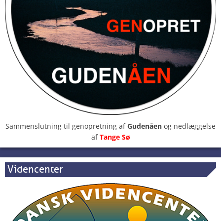
Sammenslutning til genopretning af
Gudenåen
og nedlæggelse
af
Tange Sø
Videncenter