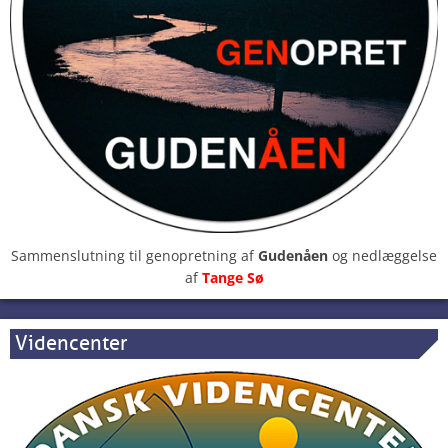
Sammenslutning til genopretning af
Gudenåen
og nedlæggelse
af
Tange Sø
Videncenter