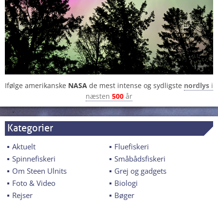
Ifølge amerikanske
NASA
de mest intense og sydligste
nordlys
i
næsten
500
år
Kategorier
Aktuelt
Fluefiskeri
Spinnefiskeri
Småbådsfiskeri
Om Steen Ulnits
Grej og gadgets
Foto & Video
Biologi
Rejser
Bøger