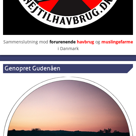
Sammenslutning mod
forurenende
havbrug
og
muslingefarme
i Danmark
Genopret Gudenåen