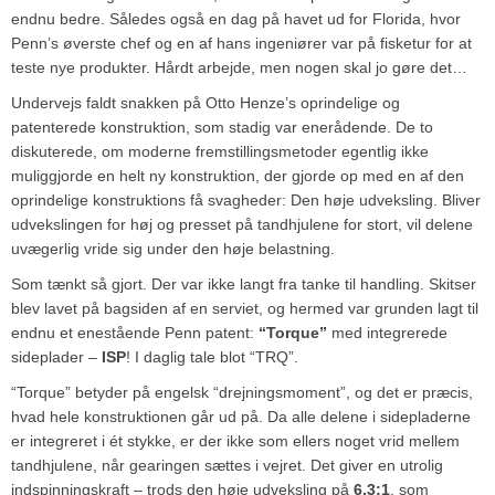
endnu bedre. Således også en dag på havet ud for Florida, hvor
Penn’s øverste chef og en af hans ingeniører var på fisketur for at
teste nye produkter. Hårdt arbejde, men nogen skal jo gøre det…
Undervejs faldt snakken på Otto Henze’s oprindelige og
patenterede konstruktion, som stadig var enerådende. De to
diskuterede, om moderne fremstillingsmetoder egentlig ikke
muliggjorde en helt ny konstruktion, der gjorde op med en af den
oprindelige konstruktions få svagheder: Den høje udveksling. Bliver
udvekslingen for høj og presset på tandhjulene for stort, vil delene
uvægerlig vride sig under den høje belastning.
Som tænkt så gjort. Der var ikke langt fra tanke til handling. Skitser
blev lavet på bagsiden af en serviet, og hermed var grunden lagt til
endnu et enestående Penn patent:
“Torque”
med integrerede
sideplader –
ISP
! I daglig tale blot “TRQ”.
“Torque” betyder på engelsk “drejningsmoment”, og det er præcis,
hvad hele konstruktionen går ud på. Da alle delene i sidepladerne
er integreret i ét stykke, er der ikke som ellers noget vrid mellem
tandhjulene, når gearingen sættes i vejret. Det giver en utrolig
indspinningskraft – trods den høje udveksling på
6.3:1
, som