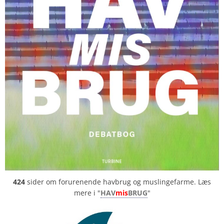
424
sider om forurenende havbrug og muslingefarme. Læs
mere i "
HAV
mis
BRUG
"