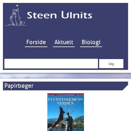
Hop til indhold
Forside
Aktuelt
Biologi
Søg
efter:
Papirbøger