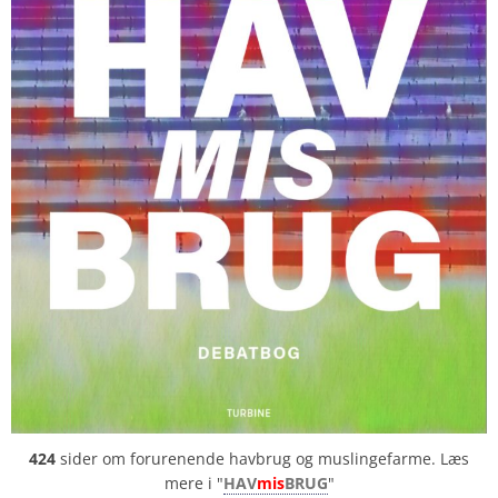
424
sider om forurenende havbrug og muslingefarme. Læs
mere i "
HAV
mis
BRUG
"