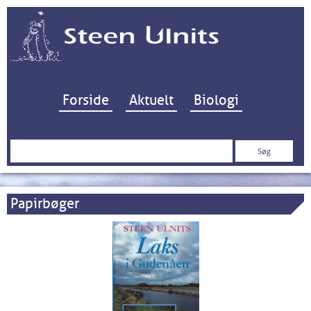
Hop til indhold
Forside
Aktuelt
Biologi
Søg
efter:
Papirbøger