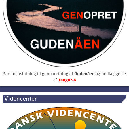
Sammenslutning til genopretning af
Gudenåen
og nedlæggelse
af
Tange Sø
Videncenter