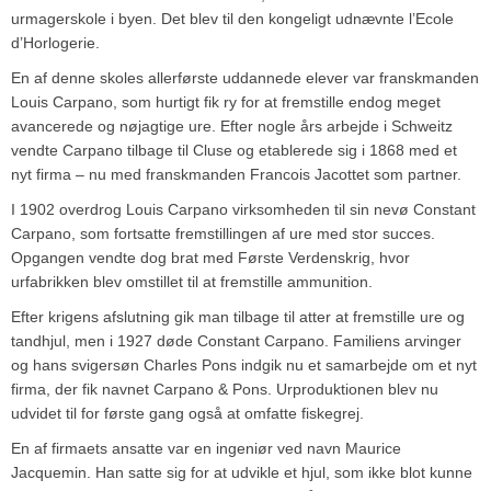
urmagerskole i byen. Det blev til den kongeligt udnævnte l’Ecole
d’Horlogerie.
En af denne skoles allerførste uddannede elever var franskmanden
Louis Carpano, som hurtigt fik ry for at fremstille endog meget
avancerede og nøjagtige ure. Efter nogle års arbejde i Schweitz
vendte Carpano tilbage til Cluse og etablerede sig i 1868 med et
nyt firma – nu med franskmanden Francois Jacottet som partner.
I 1902 overdrog Louis Carpano virksomheden til sin nevø Constant
Carpano, som fortsatte fremstillingen af ure med stor succes.
Opgangen vendte dog brat med Første Verdenskrig, hvor
urfabrikken blev omstillet til at fremstille ammunition.
Efter krigens afslutning gik man tilbage til atter at fremstille ure og
tandhjul, men i 1927 døde Constant Carpano. Familiens arvinger
og hans svigersøn Charles Pons indgik nu et samarbejde om et nyt
firma, der fik navnet Carpano & Pons. Urproduktionen blev nu
udvidet til for første gang også at omfatte fiskegrej.
En af firmaets ansatte var en ingeniør ved navn Maurice
Jacquemin. Han satte sig for at udvikle et hjul, som ikke blot kunne