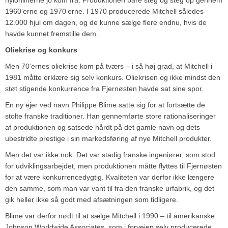
1960’erne og 1970’erne. I 1970 producerede Mitchell således
12.000 hjul om dagen, og de kunne sælge flere endnu, hvis de
havde kunnet fremstille dem.
Oliekrise og konkurs
Men 70’ernes oliekrise kom på tværs – i så høj grad, at Mitchell i
1981 måtte erklære sig selv konkurs. Oliekrisen og ikke mindst den
støt stigende konkurrence fra Fjernøsten havde sat sine spor.
En ny ejer ved navn Philippe Blime satte sig for at fortsætte de
stolte franske traditioner. Han gennemførte store rationaliseringer
af produktionen og satsede hårdt på det gamle navn og dets
ubestridte prestige i sin markedsføring af nye Mitchell produkter.
Men det var ikke nok. Det var stadig franske ingeniører, som stod
for udviklingsarbejdet, men produktionen måtte flyttes til Fjernøsten
for at være konkurrencedygtig. Kvaliteten var derfor ikke længere
den samme, som man var vant til fra den franske urfabrik, og det
gik heller ikke så godt med afsætningen som tidligere.
Blime var derfor nødt til at sælge Mitchell i 1990 – til amerikanske
Johnson Worldwide Associates, som i forvejen selv producerede