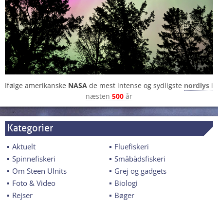
Ifølge amerikanske
NASA
de mest intense og sydligste
nordlys
i
næsten
500
år
Kategorier
Aktuelt
Fluefiskeri
Spinnefiskeri
Småbådsfiskeri
Om Steen Ulnits
Grej og gadgets
Foto & Video
Biologi
Rejser
Bøger