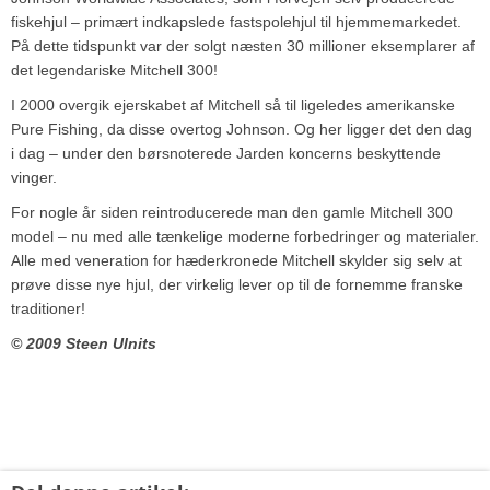
fiskehjul – primært indkapslede fastspolehjul til hjemmemarkedet.
På dette tidspunkt var der solgt næsten 30 millioner eksemplarer af
det legendariske Mitchell 300!
I 2000 overgik ejerskabet af Mitchell så til ligeledes amerikanske
Pure Fishing, da disse overtog Johnson. Og her ligger det den dag
i dag – under den børsnoterede Jarden koncerns beskyttende
vinger.
For nogle år siden reintroducerede man den gamle Mitchell 300
model – nu med alle tænkelige moderne forbedringer og materialer.
Alle med veneration for hæderkronede Mitchell skylder sig selv at
prøve disse nye hjul, der virkelig lever op til de fornemme franske
traditioner!
© 2009 Steen Ulnits