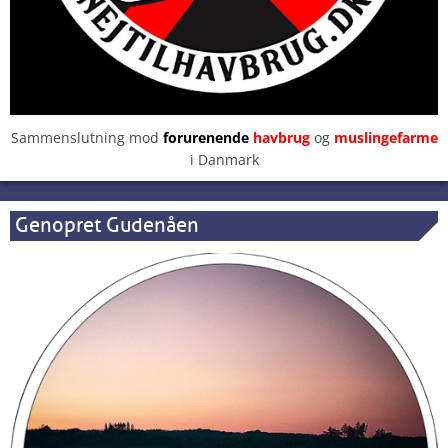
Sammenslutning mod
forurenende
havbrug
og
muslingefarme
i Danmark
Genopret Gudenåen