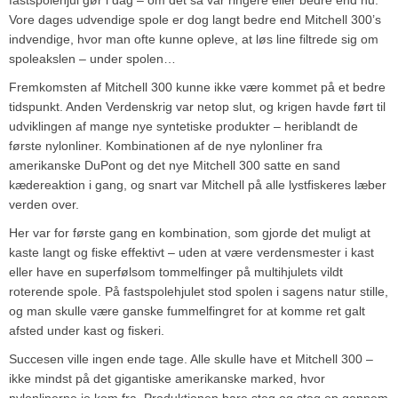
Vore dages udvendige spole er dog langt bedre end Mitchell 300’s
indvendige, hvor man ofte kunne opleve, at løs line filtrede sig om
spoleakslen – under spolen…
Fremkomsten af Mitchell 300 kunne ikke være kommet på et bedre
tidspunkt. Anden Verdenskrig var netop slut, og krigen havde ført til
udviklingen af mange nye syntetiske produkter – heriblandt de
første nylonliner. Kombinationen af de nye nylonliner fra
amerikanske DuPont og det nye Mitchell 300 satte en sand
kædereaktion i gang, og snart var Mitchell på alle lystfiskeres læber
verden over.
Her var for første gang en kombination, som gjorde det muligt at
kaste langt og fiske effektivt – uden at være verdensmester i kast
eller have en superfølsom tommelfinger på multihjulets vildt
roterende spole. På fastspolehjulet stod spolen i sagens natur stille,
og man skulle være ganske fummelfingret for at komme ret galt
afsted under kast og fiskeri.
Succesen ville ingen ende tage. Alle skulle have et Mitchell 300 –
ikke mindst på det gigantiske amerikanske marked, hvor
nylonlinerne jo kom fra. Produktionen bare steg og steg op gennem