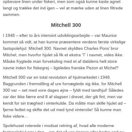
opbevare linen under fiskeri, men som også kunne kaste agnet
langt og trække det ind igen – vel at mærke uden at linen filtrede
sammen.
Mitchell 300
I 1948 – efter to års intensivt udviklingsarbejde – var Maurice
kommet så vidt, at han kunne præsentere verdens første virkelige
fastspolehjul: Mitchell 300. Navnet skyldtes Charles Pons’ bror
Mitchel, men hvorfor hjulet så fik et ekstra “l” i navnet, vides ikke.
Måske frygtede man forveksling med et af datidens helt store
navne inden for fiskegrej – ligeledes franske Pezon et Michel?
Mitchell 300 var en total revolution af hjulmarkedet i 1948.
Baggrunden i fremstilling af ure fornægtede sig ikke, for Mitchell
300 var – set med vore dages øjne – fyldt med tandhjul! Således
var der ikke færre end 8 af slagsen i drevet, der gik fint, men var
kendt for sin træghed i vinterkulde. Da måtte man skille hjulet ad –
fjerne fedtet og skifte det ud med tynd vinterolie! Så kunne man
fiske videre…
Spolehuset roterede i modsat retning af, hvad alle moderne
fastspolehjul gør i dag – om det så var ringere eller bedre end nu.