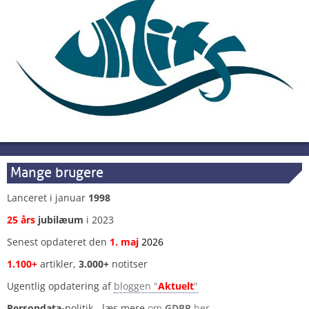
Mange brugere
Lanceret i januar
1998
25 års
jubilæum
i 2023
Senest opdateret den
1
.
maj
2026
1.100+
artikler,
3.000+
notitser
Ugentlig opdatering af
bloggen "
Aktuelt
"
Persondata-
politik - læs mere
om
GDPR
her
.