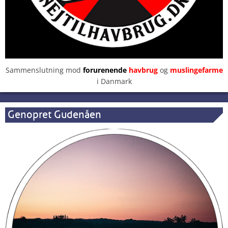
Sammenslutning mod
forurenende
havbrug
og
muslingefarme
i Danmark
Genopret Gudenåen