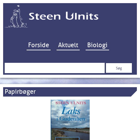
Hop til indhold
Forside
Aktuelt
Biologi
Søg
efter:
Papirbøger