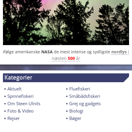
Ifølge amerikanske
NASA
de mest intense og sydligste
nordlys
i
næsten
500
år
Kategorier
Aktuelt
Fluefiskeri
Spinnefiskeri
Småbådsfiskeri
Om Steen Ulnits
Grej og gadgets
Foto & Video
Biologi
Rejser
Bøger