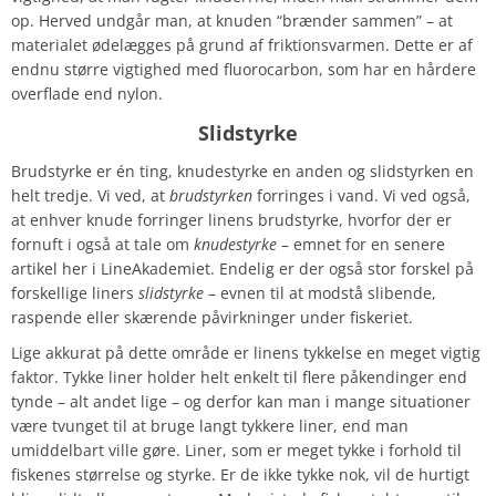
op. Herved undgår man, at knuden “brænder sammen” – at
materialet ødelægges på grund af friktionsvarmen. Dette er af
endnu større vigtighed med fluorocarbon, som har en hårdere
overflade end nylon.
Slidstyrke
Brudstyrke er én ting, knudestyrke en anden og slidstyrken en
helt tredje. Vi ved, at
brudstyrken
forringes i vand. Vi ved også,
at enhver knude forringer linens brudstyrke, hvorfor der er
fornuft i også at tale om
knudestyrke
– emnet for en senere
artikel her i LineAkademiet. Endelig er der også stor forskel på
forskellige liners
slidstyrke
– evnen til at modstå slibende,
raspende eller skærende påvirkninger under fiskeriet.
Lige akkurat på dette område er linens tykkelse en meget vigtig
faktor. Tykke liner holder helt enkelt til flere påkendinger end
tynde – alt andet lige – og derfor kan man i mange situationer
være tvunget til at bruge langt tykkere liner, end man
umiddelbart ville gøre. Liner, som er meget tykke i forhold til
fiskenes størrelse og styrke. Er de ikke tykke nok, vil de hurtigt