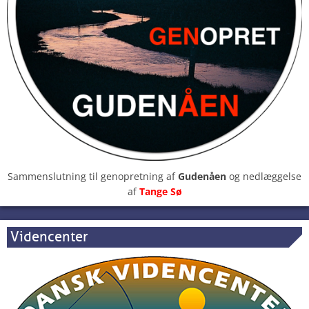
Sammenslutning til genopretning af
Gudenåen
og nedlæggelse
af
Tange Sø
Videncenter