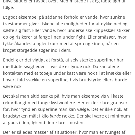
blive slidt eller raspet over. Med mistede fisk og tabte agn til
følge.
Et godt eksempel på sådanne forhold er vande, hvor sunkne
træstammer giver fiskene alle muligheder for at dykke ned og
sætte sig fast. Eller vande, hvor undersøiske klippeskær stikker
op og risikerer at fange linen under fight. Eller småsøer, hvor
tykke åkandestængler truer med at sprænge inen, når en
kroget storgedde søger ind i dem.
Endelig er det vigtigt at forstå, at selv stærke superliner har
medfødte svagheder – hvis de er tynde nok. Da kan alene
kontakten med et topøje under kast være nok til at knække eller
i hvert fald svække en superline, hvis brudstyrke ellers burde
være nok.
Det skal man altid tænke på, hvis man eksempelvis vil kaste
rekordlangt med tunge kystwoblere. Her er der klare grænser
for, hvor tynd en superline man kan vælge. Det er ikke nok, at
brudstyrken målt i kilo
burde
række. Der skal være et minimum
af gods i den, førend den klarer mosten.
Der er således masser af situationer, hvor man er tvunget af