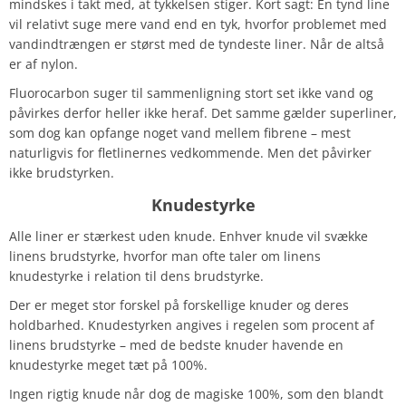
mindskes i takt med, at tykkelsen stiger. Kort sagt: En tynd line
vil relativt suge mere vand end en tyk, hvorfor problemet med
vandindtrængen er størst med de tyndeste liner. Når de altså
er af nylon.
Fluorocarbon suger til sammenligning stort set ikke vand og
påvirkes derfor heller ikke heraf. Det samme gælder superliner,
som dog kan opfange noget vand mellem fibrene – mest
naturligvis for fletlinernes vedkommende. Men det påvirker
ikke brudstyrken.
Knudestyrke
Alle liner er stærkest uden knude. Enhver knude vil svække
linens brudstyrke, hvorfor man ofte taler om linens
knudestyrke i relation til dens brudstyrke.
Der er meget stor forskel på forskellige knuder og deres
holdbarhed. Knudestyrken angives i regelen som procent af
linens brudstyrke – med de bedste knuder havende en
knudestyrke meget tæt på 100%.
Ingen rigtig knude når dog de magiske 100%, som den blandt