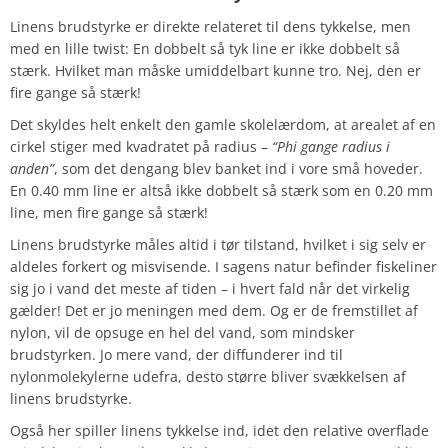
Linens brudstyrke er direkte relateret til dens tykkelse, men
med en lille twist: En dobbelt så tyk line er ikke dobbelt så
stærk. Hvilket man måske umiddelbart kunne tro. Nej, den er
fire gange så stærk!
Det skyldes helt enkelt den gamle skolelærdom, at arealet af en
cirkel stiger med kvadratet på radius –
“Phi gange radius i
anden”
, som det dengang blev banket ind i vore små hoveder.
En 0.40 mm line er altså ikke dobbelt så stærk som en 0.20 mm
line, men fire gange så stærk!
Linens brudstyrke måles altid i tør tilstand, hvilket i sig selv er
aldeles forkert og misvisende. I sagens natur befinder fiskeliner
sig jo i vand det meste af tiden – i hvert fald når det virkelig
gælder! Det er jo meningen med dem. Og er de fremstillet af
nylon, vil de opsuge en hel del vand, som mindsker
brudstyrken. Jo mere vand, der diffunderer ind til
nylonmolekylerne udefra, desto større bliver svækkelsen af
linens brudstyrke.
Også her spiller linens tykkelse ind, idet den relative overflade