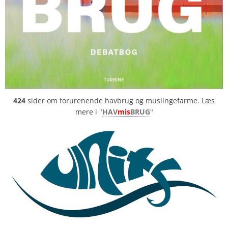
424
sider om forurenende havbrug og muslingefarme. Læs
mere i "
HAV
mis
BRUG
"