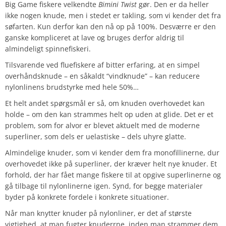
Big Game fiskere velkendte
Bimini Twist
gør. Den er da heller
ikke nogen knude, men i stedet er takling, som vi kender det fra
søfarten. Kun derfor kan den nå op på 100%. Desværre er den
ganske kompliceret at lave og bruges derfor aldrig til
almindeligt spinnefiskeri.
Tilsvarende ved fluefiskere af bitter erfaring, at en simpel
overhåndsknude – en såkaldt “vindknude” – kan reducere
nylonlinens brudstyrke med hele 50%…
Et helt andet spørgsmål er så, om knuden overhovedet kan
holde – om den kan strammes helt op uden at glide. Det er et
problem, som for alvor er blevet aktuelt med de moderne
superliner, som dels er uelastiske – dels uhyre glatte.
Almindelige knuder, som vi kender dem fra monofillinerne, dur
overhovedet ikke på superliner, der kræver helt nye knuder. Et
forhold, der har fået mange fiskere til at opgive superlinerne og
gå tilbage til nylonlinerne igen. Synd, for begge materialer
byder på konkrete fordele i konkrete situationer.
Når man knytter knuder på nylonliner, er det af største
vigtighed, at man fugter knuderrne, inden man strammer dem