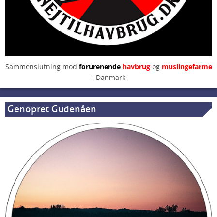
Sammenslutning mod
forurenende
havbrug
og
muslingefarme
i Danmark
Genopret Gudenåen