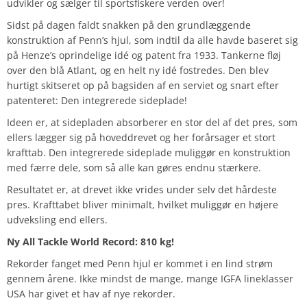
udvikler og sælger til sportsfiskere verden over!
Sidst på dagen faldt snakken på den grundlæggende
konstruktion af Penn’s hjul, som indtil da alle havde baseret sig
på Henze’s oprindelige idé og patent fra 1933. Tankerne fløj
over den blå Atlant, og en helt ny idé fostredes. Den blev
hurtigt skitseret op på bagsiden af en serviet og snart efter
patenteret: Den integrerede sideplade!
Ideen er, at sidepladen absorberer en stor del af det pres, som
ellers lægger sig på hoveddrevet og her forårsager et stort
krafttab. Den integrerede sideplade muliggør en konstruktion
med færre dele, som så alle kan gøres endnu stærkere.
Resultatet er, at drevet ikke vrides under selv det hårdeste
pres. Krafttabet bliver minimalt, hvilket muliggør en højere
udveksling end ellers.
Ny All Tackle World Record: 810 kg!
Rekorder fanget med Penn hjul er kommet i en lind strøm
gennem årene. Ikke mindst de mange, mange IGFA lineklasser
USA har givet et hav af nye rekorder.