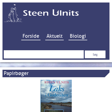
Hop til indhold
Forside
Aktuelt
Biologi
Søg
efter:
Papirbøger