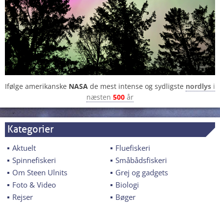
Ifølge amerikanske
NASA
de mest intense og sydligste
nordlys
i
næsten
500
år
Kategorier
Aktuelt
Fluefiskeri
Spinnefiskeri
Småbådsfiskeri
Om Steen Ulnits
Grej og gadgets
Foto & Video
Biologi
Rejser
Bøger