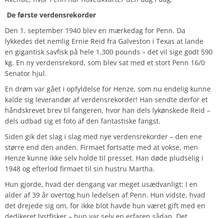
De første verdensrekorder
Den 1. september 1940 blev en mærkedag for Penn. Da
lykkedes det nemlig Ernie Reid fra Galveston i Texas at lande
en gigantisk savfisk på hele 1.300 pounds – det vil sige godt 590
kg. En ny verdensrekord, som blev sat med et stort Penn 16/0
Senator hjul.
En drøm var gået i opfyldelse for Henze, som nu endelig kunne
kalde sig leverandør af verdensrekorder! Han sendte derfor et
håndskrevet brev til fangeren, hvor han dels lykønskede Reid –
dels udbad sig et foto af den fantastiske fangst.
Siden gik det slag i slag med nye verdensrekorder – den ene
større end den anden. Firmaet fortsatte med at vokse, men
Henze kunne ikke selv holde til presset. Han døde pludselig i
1948 og efterlod firmaet til sin hustru Martha.
Hun gjorde, hvad der dengang var meget usædvanligt: I en
alder af 39 år overtog hun ledelsen af Penn. Hun vidste, hvad
det drejede sig om, for ikke blot havde hun været gift med en
dedikeret lystfisker – hun var selv en erfaren sådan. Det