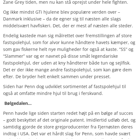
Zane Grey tiden, men nu kan stå oprejst under hele fighten.
Og ikke mindst GTi hjulene blev populære verden over –
Danmark inklusive – da de egner sig til næsten alle slags
middelsvært havfiskeri. Det, der er mest af næsten alle steder.
Endelig kastede man sig målrettet over fremstillingen af store
fastspolehjul, som for alvor kunne håndtere havets kæmper, og
som gav fiskerne helt nye muligheder for også at kaste. “SS” og
“Slammer” var og er navnet på disse småt legendariske
fastspolehjul, der uden at kny håndterer både tun og sejlfisk.
Det er der ikke mange andre fastspolehjul, som kan gøre dem
efter. De bryder helt enkelt sammen under presset.
Siden har Penn dog udviklet sortimentet af fastspolehjul til
også at omfatte mindre hjul til brug i ferskvand.
Bølgedalen…
Penn havde lige siden starten redet højt på en bølge af succes
– godt beskyttet af det originale patent. Imidlertid udløb det, og
samtidig gjorde de store grejproducenter fra Fjernøsten deres
indtog i USA. Det var et hårdt slag for Penn, som havde svært