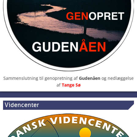
Sammenslutning til genopretning af
Gudenåen
og nedlæggelse
af
Tange Sø
Videncenter