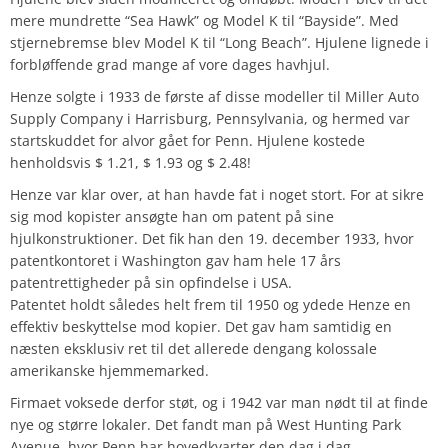
mere mundrette “Sea Hawk” og Model K til “Bayside”. Med
stjernebremse blev Model K til “Long Beach”. Hjulene lignede i
forbløffende grad mange af vore dages havhjul.
Henze solgte i 1933 de første af disse modeller til Miller Auto
Supply Company i Harrisburg, Pennsylvania, og hermed var
startskuddet for alvor gået for Penn. Hjulene kostede
henholdsvis $ 1.21, $ 1.93 og $ 2.48!
Henze var klar over, at han havde fat i noget stort. For at sikre
sig mod kopister ansøgte han om patent på sine
hjulkonstruktioner. Det fik han den 19. december 1933, hvor
patentkontoret i Washington gav ham hele 17 års
patentrettigheder på sin opfindelse i USA.
Patentet holdt således helt frem til 1950 og ydede Henze en
effektiv beskyttelse mod kopier. Det gav ham samtidig en
næsten eksklusiv ret til det allerede dengang kolossale
amerikanske hjemmemarked.
Firmaet voksede derfor støt, og i 1942 var man nødt til at finde
nye og større lokaler. Det fandt man på West Hunting Park
Avenue, hvor Penn har hovedkvarter den dag i dag.