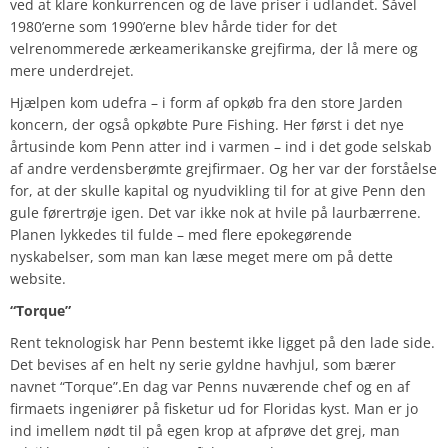
ved at klare konkurrencen og de lave priser i udlandet. Såvel
1980’erne som 1990’erne blev hårde tider for det
velrenommerede ærkeamerikanske grejfirma, der lå mere og
mere underdrejet.
Hjælpen kom udefra – i form af opkøb fra den store Jarden
koncern, der også opkøbte Pure Fishing. Her først i det nye
årtusinde kom Penn atter ind i varmen – ind i det gode selskab
af andre verdensberømte grejfirmaer. Og her var der forståelse
for, at der skulle kapital og nyudvikling til for at give Penn den
gule førertrøje igen. Det var ikke nok at hvile på laurbærrene.
Planen lykkedes til fulde – med flere epokegørende
nyskabelser, som man kan læse meget mere om på dette
website.
“Torque”
Rent teknologisk har Penn bestemt ikke ligget på den lade side.
Det bevises af en helt ny serie gyldne havhjul, som bærer
navnet “Torque”.En dag var Penns nuværende chef og en af
firmaets ingeniører på fisketur ud for Floridas kyst. Man er jo
ind imellem nødt til på egen krop at afprøve det grej, man