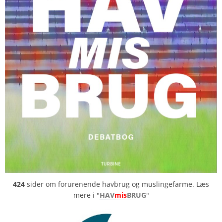
424
sider om forurenende havbrug og muslingefarme. Læs
mere i "
HAV
mis
BRUG
"