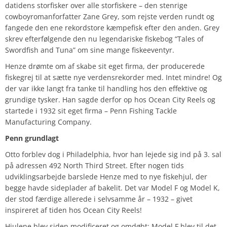
datidens storfisker over alle storfiskere – den stenrige
cowboyromanforfatter Zane Grey, som rejste verden rundt og
fangede den ene rekordstore kæmpefisk efter den anden. Grey
skrev efterfølgende den nu legendariske fiskebog “Tales of
Swordfish and Tuna” om sine mange fiskeeventyr.
Henze drømte om af skabe sit eget firma, der producerede
fiskegrej til at sætte nye verdensrekorder med. Intet mindre! Og
der var ikke langt fra tanke til handling hos den effektive og
grundige tysker. Han sagde derfor op hos Ocean City Reels og
startede i 1932 sit eget firma – Penn Fishing Tackle
Manufacturing Company.
Penn grundlagt
Otto forblev dog i Philadelphia, hvor han lejede sig ind på 3. sal
på adressen 492 North Third Street. Efter nogen tids
udviklingsarbejde barslede Henze med to nye fiskehjul, der
begge havde sideplader af bakelit. Det var Model F og Model K,
der stod færdige allerede i selvsamme år – 1932 – givet
inspireret af tiden hos Ocean City Reels!
Hjulene blev siden modificeret og omdøbt: Model F blev til det