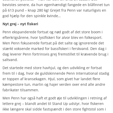
bevistes senere, da hun egenhændigt fangede en blåfinnet tun
på 613 pund – knap 280 kg! Grejet fra Penn var naturligvis en
god hjælp for den spinkle kvinde…
Nyt grej – nyt fiskeri
Penn ekspanderede fortsat og nød godt af det store boom i
efterkrigsårene, hvor lystfiskeri for alvor blev en folkesport.
Men Penn fokuserede fortsat på det salte og ignorerede det
stærkt voksende marked for bassfiskeri i ferskvand. Den dag i
dag leverer Penn fortrinsvis grej fremstillet til krævende brug i
saltvand.
Det startede med store havhjul, og den udvikling er fortsat
frem til i dag, hvor de guldskinnende Penn International stadig
er toppen af kransekagen. Hjul, som givet har landet flere
kæmpestore tun, marlin og hajer verden over end alle andre
fabrikater tilsammen.
Men Penn har også haft et godt øje til udviklingen i retning af
lettere grej – blandt andet til Stand Up udstyr, hvor fiskeren
ikke længere skal sidde fastspændt i den store fightstol som i