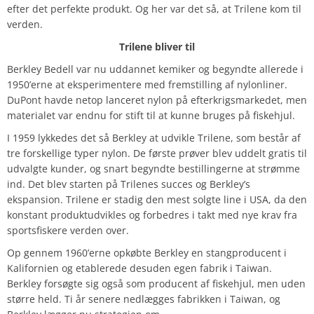
efter det perfekte produkt. Og her var det så, at Trilene kom til
verden.
Trilene bliver til
Berkley Bedell var nu uddannet kemiker og begyndte allerede i
1950’erne at eksperimentere med fremstilling af nylonliner.
DuPont havde netop lanceret nylon på efterkrigsmarkedet, men
materialet var endnu for stift til at kunne bruges på fiskehjul.
I 1959 lykkedes det så Berkley at udvikle Trilene, som består af
tre forskellige typer nylon. De første prøver blev uddelt gratis til
udvalgte kunder, og snart begyndte bestillingerne at strømme
ind. Det blev starten på Trilenes succes og Berkley’s
ekspansion. Trilene er stadig den mest solgte line i USA, da den
konstant produktudvikles og forbedres i takt med nye krav fra
sportsfiskere verden over.
Op gennem 1960’erne opkøbte Berkley en stangproducent i
Kalifornien og etablerede desuden egen fabrik i Taiwan.
Berkley forsøgte sig også som producent af fiskehjul, men uden
større held. Ti år senere nedlægges fabrikken i Taiwan, og