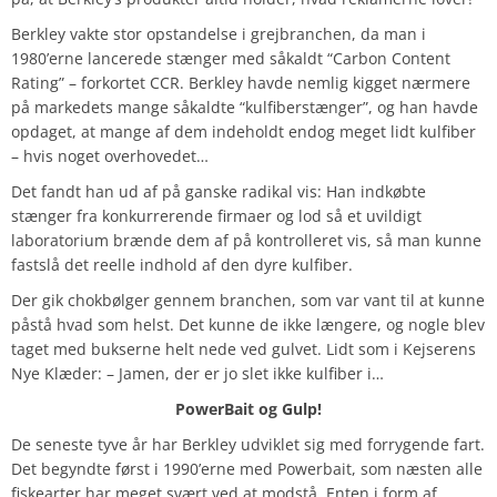
Berkley vakte stor opstandelse i grejbranchen, da man i
1980’erne lancerede stænger med såkaldt “Carbon Content
Rating” – forkortet CCR. Berkley havde nemlig kigget nærmere
på markedets mange såkaldte “kulfiberstænger”, og han havde
opdaget, at mange af dem indeholdt endog meget lidt kulfiber
– hvis noget overhovedet…
Det fandt han ud af på ganske radikal vis: Han indkøbte
stænger fra konkurrerende firmaer og lod så et uvildigt
laboratorium brænde dem af på kontrolleret vis, så man kunne
fastslå det reelle indhold af den dyre kulfiber.
Der gik chokbølger gennem branchen, som var vant til at kunne
påstå hvad som helst. Det kunne de ikke længere, og nogle blev
taget med bukserne helt nede ved gulvet. Lidt som i Kejserens
Nye Klæder: – Jamen, der er jo slet ikke kulfiber i…
PowerBait og Gulp!
De seneste tyve år har Berkley udviklet sig med forrygende fart.
Det begyndte først i 1990’erne med Powerbait, som næsten alle
fiskearter har meget svært ved at modstå. Enten i form af