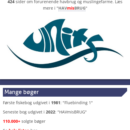
424
sider om forurenende havbrug og muslingefarme. Læs
mere i "
HAV
mis
BRUG
"
Mange bøger
Første fiskebog udgivet i
1981
: "Fluebinding 1"
Seneste bog udgivet i
2022
: "HAVmisBRUG"
110.000+
solgte bøger