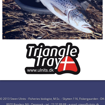
© 2013 Steen Ulnits - Fisheries biologist, M.Sc. - Skytten 116, Fiskergaarden - DK-
8920 Randers NV - Denmark - tel.: 23 32 89 88 - e-mail: steen@ulnits.dk