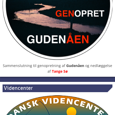
Sammenslutning til genopretning af
Gudenåen
og nedlæggelse
af
Tange Sø
Videncenter