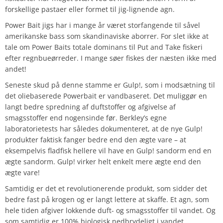
forskellige pastaer eller formet til jig-lignende agn.
Power Bait jigs har i mange år været storfangende til såvel
amerikanske bass som skandinaviske aborrer. For slet ikke at
tale om Power Baits totale dominans til Put and Take fiskeri
efter regnbueørreder. I mange søer fiskes der næsten ikke med
andet!
Seneste skud på denne stamme er Gulp!, som i modsætning til
det oliebaserede Powerbait er vandbaseret. Det muliggør en
langt bedre spredning af duftstoffer og afgivelse af
smagsstoffer end nogensinde før. Berkley’s egne
laboratorietests har således dokumenteret, at de nye Gulp!
produkter faktisk fanger bedre end den ægte vare – at
eksempelvis fladfisk hellere vil have en Gulp! sandorm end en
ægte sandorm. Gulp! virker helt enkelt mere ægte end den
ægte vare!
Samtidig er det et revolutionerende produkt, som sidder det
bedre fast på krogen og er langt lettere at skaffe. Et agn, som
hele tiden afgiver lokkende duft- og smagsstoffer til vandet. Og
som samtidig er 100% biologisk nedbrydeligt i vandet.