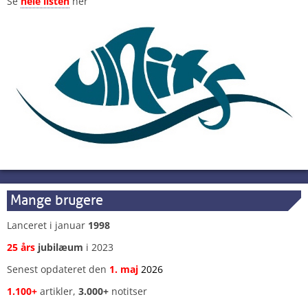
Se
hele listen
her
Mange brugere
Lanceret i januar
1998
25 års
jubilæum
i 2023
Senest opdateret den
1
.
maj
2026
1.100+
artikler,
3.000+
notitser