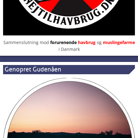
Sammenslutning mod
forurenende
havbrug
og
muslingefarme
i Danmark
Genopret Gudenåen