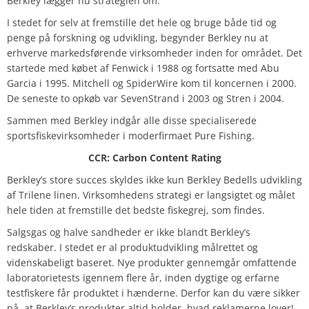
Berkley lægger nu strategien om.
I stedet for selv at fremstille det hele og bruge både tid og
penge på forskning og udvikling, begynder Berkley nu at
erhverve markedsførende virksomheder inden for området. Det
startede med købet af Fenwick i 1988 og fortsatte med Abu
Garcia i 1995. Mitchell og SpiderWire kom til koncernen i 2000.
De seneste to opkøb var SevenStrand i 2003 og Stren i 2004.
Sammen med Berkley indgår alle disse specialiserede
sportsfiskevirksomheder i moderfirmaet Pure Fishing.
CCR: Carbon Content Rating
Berkley’s store succes skyldes ikke kun Berkley Bedells udvikling
af Trilene linen. Virksomhedens strategi er langsigtet og målet
hele tiden at fremstille det bedste fiskegrej, som findes.
Salgsgas og halve sandheder er ikke blandt Berkley’s
redskaber. I stedet er al produktudvikling målrettet og
videnskabeligt baseret. Nye produkter gennemgår omfattende
laboratorietests igennem flere år, inden dygtige og erfarne
testfiskere får produktet i hænderne. Derfor kan du være sikker
på, at Berkley’s produkter altid holder, hvad reklamerne lover!