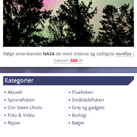
Ifølge amerikanske
NASA
de mest intense og sydligste
nordlys
i
næsten
500
år
Kategorier
Aktuelt
Fluefiskeri
Spinnefiskeri
Småbådsfiskeri
Om Steen Ulnits
Grej og gadgets
Foto & Video
Biologi
Rejser
Bøger