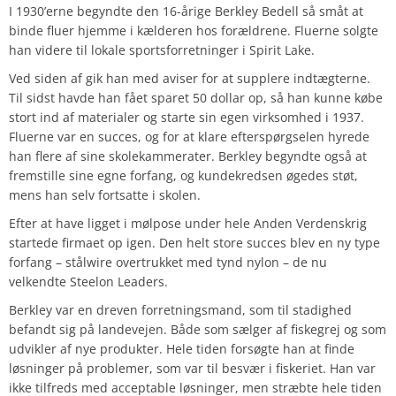
I 1930’erne begyndte den 16-årige Berkley Bedell så småt at
binde fluer hjemme i kælderen hos forældrene. Fluerne solgte
han videre til lokale sportsforretninger i Spirit Lake.
Ved siden af gik han med aviser for at supplere indtægterne.
Til sidst havde han fået sparet 50 dollar op, så han kunne købe
stort ind af materialer og starte sin egen virksomhed i 1937.
Fluerne var en succes, og for at klare efterspørgselen hyrede
han flere af sine skolekammerater. Berkley begyndte også at
fremstille sine egne forfang, og kundekredsen øgedes støt,
mens han selv fortsatte i skolen.
Efter at have ligget i mølpose under hele Anden Verdenskrig
startede firmaet op igen. Den helt store succes blev en ny type
forfang – stålwire overtrukket med tynd nylon – de nu
velkendte Steelon Leaders.
Berkley var en dreven forretningsmand, som til stadighed
befandt sig på landevejen. Både som sælger af fiskegrej og som
udvikler af nye produkter. Hele tiden forsøgte han at finde
løsninger på problemer, som var til besvær i fiskeriet. Han var
ikke tilfreds med acceptable løsninger, men stræbte hele tiden