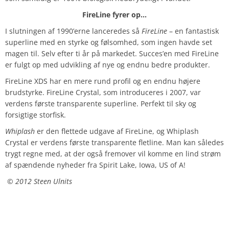
FireLine fyrer op…
I slutningen af 1990’erne lanceredes så
FireLine
– en fantastisk
superline med en styrke og følsomhed, som ingen havde set
magen til. Selv efter ti år på markedet. Succes’en med FireLine
er fulgt op med udvikling af nye og endnu bedre produkter.
FireLine XDS har en mere rund profil og en endnu højere
brudstyrke. FireLine Crystal, som introduceres i 2007, var
verdens første transparente superline. Perfekt til sky og
forsigtige storfisk.
Whiplash
er den flettede udgave af FireLine, og Whiplash
Crystal er verdens første transparente fletline. Man kan således
trygt regne med, at der også fremover vil komme en lind strøm
af spændende nyheder fra Spirit Lake, Iowa, US of A!
© 2012 Steen Ulnits