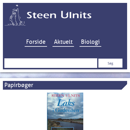
Hop til indhold
Forside
Aktuelt
Biologi
Søg
efter:
Papirbøger