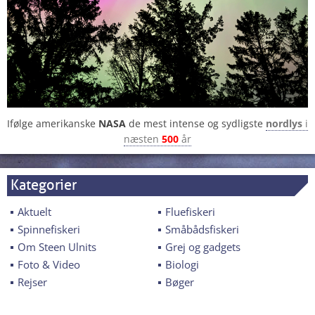
Ifølge amerikanske
NASA
de mest intense og sydligste
nordlys
i
næsten
500
år
Kategorier
Aktuelt
Fluefiskeri
Spinnefiskeri
Småbådsfiskeri
Om Steen Ulnits
Grej og gadgets
Foto & Video
Biologi
Rejser
Bøger