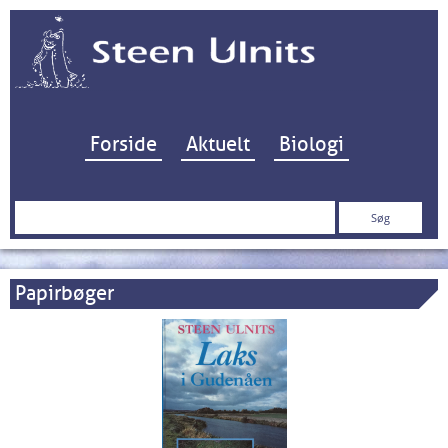
Hop til indhold
Forside
Aktuelt
Biologi
Søg
efter:
Papirbøger