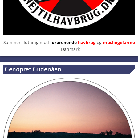
Sammenslutning mod
forurenende
havbrug
og
muslingefarme
i Danmark
Genopret Gudenåen