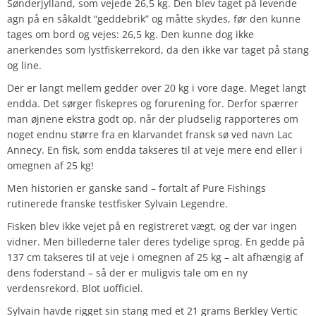
Sønderjylland, som vejede 26,5 kg. Den blev taget på levende
agn på en såkaldt “geddebrik” og måtte skydes, før den kunne
tages om bord og vejes: 26,5 kg. Den kunne dog ikke
anerkendes som lystfiskerrekord, da den ikke var taget på stang
og line.
Der er langt mellem gedder over 20 kg i vore dage. Meget langt
endda. Det sørger fiskepres og forurening for. Derfor spærrer
man øjnene ekstra godt op, når der pludselig rapporteres om
noget endnu større fra en klarvandet fransk sø ved navn Lac
Annecy. En fisk, som endda takseres til at veje mere end eller i
omegnen af 25 kg!
Men historien er ganske sand – fortalt af Pure Fishings
rutinerede franske testfisker Sylvain Legendre.
Fisken blev ikke vejet på en registreret vægt, og der var ingen
vidner. Men billederne taler deres tydelige sprog. En gedde på
137 cm takseres til at veje i omegnen af 25 kg – alt afhængig af
dens foderstand – så der er muligvis tale om en ny
verdensrekord. Blot uofficiel.
Sylvain havde rigget sin stang med et 21 grams Berkley Vertic