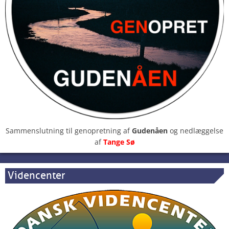
Sammenslutning til genopretning af
Gudenåen
og nedlæggelse
af
Tange Sø
Videncenter