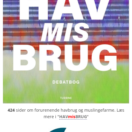
424
sider om forurenende havbrug og muslingefarme. Læs
mere i "
HAV
mis
BRUG
"