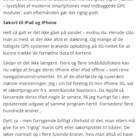
– tyvstjålet af moderne smartphones med indbyggede GPS
moduler, som efterhånden gør det rigtig godt.
Søkort til iPad og iPhone
Helt så galt er det ikke gået på vandet – endnu da. Herude slås
man jo med, at der ikke altid er dækning. Og mange af de
tidligste GPS-systemer krævede opkobling på 3G-nettet for at
kunne trække de fornødne data til kortene.
Sådan er det ikke længere. Flere og flere småbådsfiskere kan
nu vælge at bruge deres iPhone eller iPad offline – som rene
navigationsinstrumenter. En af de allerførste og suverænt
største investeringer, jeg i sin tid foretog til min iPhone 3G, var
et søkortprogram fra amerikanske Navionics. Da Apple så
lancerede deres iPad nogle år senere, fik jeg hurtigt fat i den
opdaterede udgave af samme program hertil. Formedelst flere
hundrede kroner…
Dyrt, ja – men forrygende billligt i forhold til det, man ellers må
give for en “rigtig” marin GPS eller søkortplotter til båden. De
løber normalt op i flere tusinde kroner, hvis man altså vil have