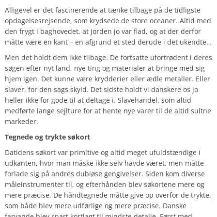
Alligevel er det fascinerende at tænke tilbage på de tidligste
opdagelsesrejsende, som krydsede de store oceaner. Altid med
den frygt i baghovedet, at Jorden jo var flad, og at der derfor
måtte være en kant – en afgrund et sted derude i det ukendte…
Men det holdt dem ikke tilbage. De fortsatte ufortrødent i deres
søgen efter nyt land, nye ting og materialer at bringe med sig
hjem igen. Det kunne være krydderier eller ædle metaller. Eller
slaver, for den sags skyld. Det sidste holdt vi danskere os jo
heller ikke for gode til at deltage i. Slavehandel, som altid
medførte lange sejlture for at hente nye varer til de altid sultne
markeder.
Tegnede og trykte søkort
Datidens søkort var primitive og altid meget ufuldstændige i
udkanten, hvor man måske ikke selv havde været, men måtte
forlade sig på andres dubiøse gengivelser. Siden kom diverse
måleinstrumenter til, og efterhånden blev søkortene mere og
mere præcise. De håndtegnede måtte give op overfor de trykte,
som både blev mere udførlige og mere præcise. Danske
farvande blev snart kortlagt til mindste detalje. Først med