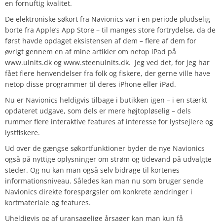
en fornuftig kvalitet.
De elektroniske søkort fra Navionics var i en periode pludselig
borte fra Apple’s App Store – til manges store fortrydelse, da de
først havde opdaget eksistensen af dem – flere af dem for
øvrigt gennem en af mine artikler om netop iPad på
www.ulnits.dk og www.steenulnits.dk. Jeg ved det, for jeg har
fået flere henvendelser fra folk og fiskere, der gerne ville have
netop disse programmer til deres iPhone eller iPad.
Nu er Navionics heldigvis tilbage i butikken igen – i en stærkt
opdateret udgave, som dels er mere højtopløselig – dels
rummer flere interaktive features af interesse for lystsejlere og
lystfiskere.
Ud over de gængse søkortfunktioner byder de nye Navionics
også på nyttige oplysninger om strøm og tidevand på udvalgte
steder. Og nu kan man også selv bidrage til kortenes
informationsniveau. Således kan man nu som bruger sende
Navionics direkte forespørgsler om konkrete ændringer i
kortmateriale og features.
Uheldigvis og af uransagelige årsager kan man kun få