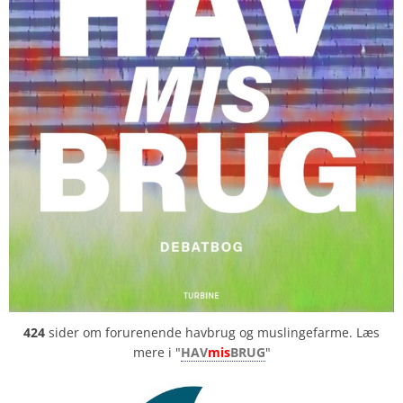
424
sider om forurenende havbrug og muslingefarme. Læs
mere i "
HAV
mis
BRUG
"