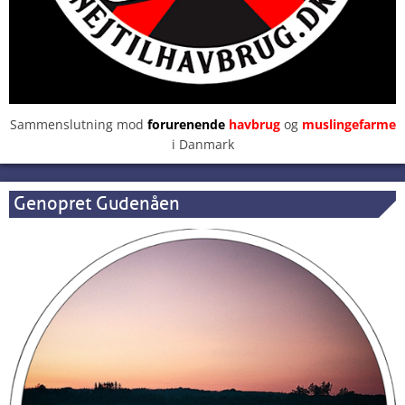
Sammenslutning mod
forurenende
havbrug
og
muslingefarme
i Danmark
Genopret Gudenåen