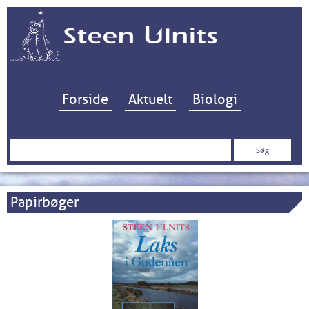
Hop til indhold
Forside
Aktuelt
Biologi
Søg
efter:
Papirbøger