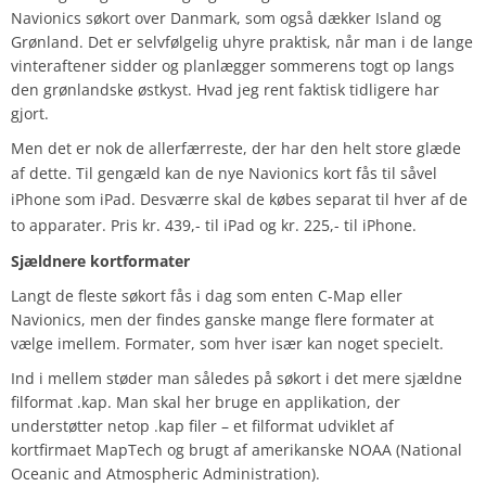
Navionics søkort over Danmark, som også dækker Island og
Grønland. Det er selvfølgelig uhyre praktisk, når man i de lange
vinteraftener sidder og planlægger sommerens togt op langs
den grønlandske østkyst. Hvad jeg rent faktisk tidligere har
gjort.
Men det er nok de allerfærreste, der har den helt store glæde
af dette.
Til gengæld kan de nye Navionics kort fås til såvel
iPhone som iPad. Desværre skal de købes separat til hver af de
to apparater. Pris kr. 439,- til iPad og kr. 225,- til iPhone.
Sjældnere kortformater
Langt de fleste søkort fås i dag som enten C-Map eller
Navionics, men der findes ganske mange flere formater at
vælge imellem. Formater, som hver især kan noget specielt.
Ind i mellem støder man således på søkort i det mere sjældne
filformat .kap. Man skal her bruge en applikation, der
understøtter netop .kap filer – et filformat udviklet af
kortfirmaet MapTech og brugt af amerikanske NOAA (National
Oceanic and Atmospheric Administration).