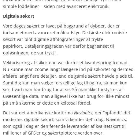
simple loddeliner – siden med avanceret elektronik.
Digitale søkort
Vore dages søkort er lavet på baggrund af dybder, der er
indsamlet med avanceret måleudstyr. De første elektroniske
søkort var blot digitale affotograferinger af trykte
papirkort. Detaljeringsgraden var derfor begrænset til
opløsningen, de var trykt i.
Vektorisering af søkortene var derfor et kvantespring fremad.
Nu kunne man zoome langt længere ind på søkortet og dermed
afsløre langt flere detaljer, end de gamle søkort havde plads til.
Samtidig kan man vælge forskellige lag til og fra, så man kun
ser, hvad man har brug for at se. Så man ikke forstyrres af
uvæsentlige data, man alligevel ikke har brug for. Ikke mindst
på små skærme er dette en kolossal fordel.
Det var det amerikanske kortfirma
Navionics
, der “opfandt” det
moderne, digitale søkort, som vi kender det i dag. Navionics,
som også i dag er den førende leverandør af kvalitetskort til
millioner af GPS’er og søkortplottere verden over.