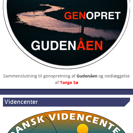
Sammenslutning til genopretning af
Gudenåen
og nedlæggelse
af
Tange Sø
Videncenter