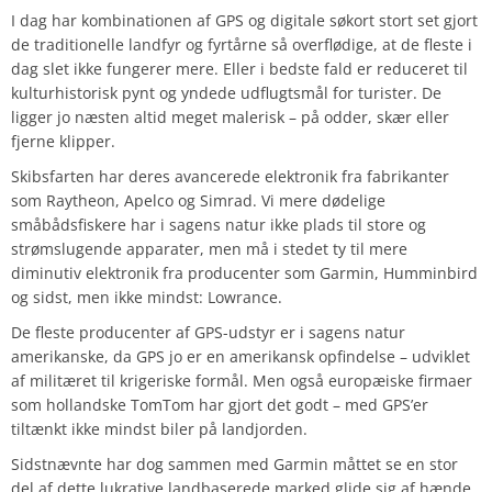
I dag har kombinationen af GPS og digitale søkort stort set gjort
de traditionelle landfyr og fyrtårne så overflødige, at de fleste i
dag slet ikke fungerer mere. Eller i bedste fald er reduceret til
kulturhistorisk pynt og yndede udflugtsmål for turister. De
ligger jo næsten altid meget malerisk – på odder, skær eller
fjerne klipper.
Skibsfarten har deres avancerede elektronik fra fabrikanter
som Raytheon, Apelco og Simrad. Vi mere dødelige
småbådsfiskere har i sagens natur ikke plads til store og
strømslugende apparater, men må i stedet ty til mere
diminutiv elektronik fra producenter som Garmin, Humminbird
og sidst, men ikke mindst: Lowrance.
De fleste producenter af GPS-udstyr er i sagens natur
amerikanske, da GPS jo er en amerikansk opfindelse – udviklet
af militæret til krigeriske formål. Men også europæiske firmaer
som hollandske TomTom har gjort det godt – med GPS’er
tiltænkt ikke mindst biler på landjorden.
Sidstnævnte har dog sammen med Garmin måttet se en stor
del af dette lukrative landbaserede marked glide sig af hænde