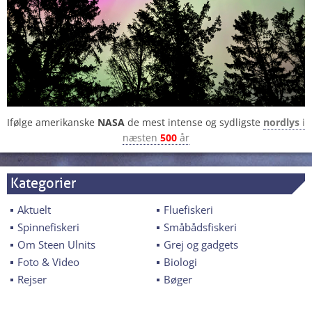
Ifølge amerikanske
NASA
de mest intense og sydligste
nordlys
i
næsten
500
år
Kategorier
Aktuelt
Fluefiskeri
Spinnefiskeri
Småbådsfiskeri
Om Steen Ulnits
Grej og gadgets
Foto & Video
Biologi
Rejser
Bøger