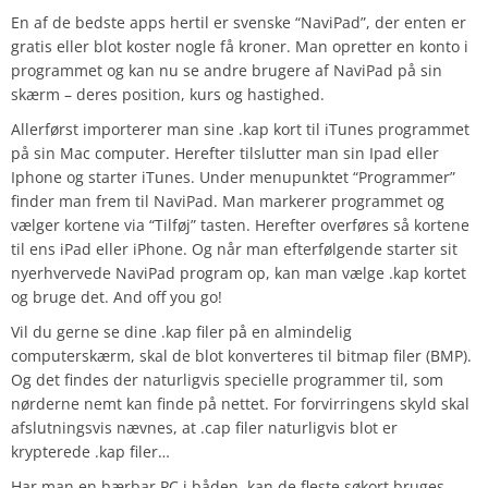
En af de bedste apps hertil er svenske “NaviPad”, der enten er
gratis eller blot koster nogle få kroner. Man opretter en konto i
programmet og kan nu se andre brugere af NaviPad på sin
skærm – deres position, kurs og hastighed.
Allerførst importerer man sine .kap kort til iTunes programmet
på sin Mac computer. Herefter tilslutter man sin Ipad eller
Iphone og starter iTunes. Under menupunktet “Programmer”
finder man frem til NaviPad. Man markerer programmet og
vælger kortene via “Tilføj” tasten. Herefter overføres så kortene
til ens iPad eller iPhone. Og når man efterfølgende starter sit
nyerhvervede NaviPad program op, kan man vælge .kap kortet
og bruge det. And off you go!
Vil du gerne se dine .kap filer på en almindelig
computerskærm, skal de blot konverteres til bitmap filer (BMP).
Og det findes der naturligvis specielle programmer til, som
nørderne nemt kan finde på nettet. For forvirringens skyld skal
afslutningsvis nævnes, at .cap filer naturligvis blot er
krypterede .kap filer…
Har man en bærbar PC i båden, kan de fleste søkort bruges