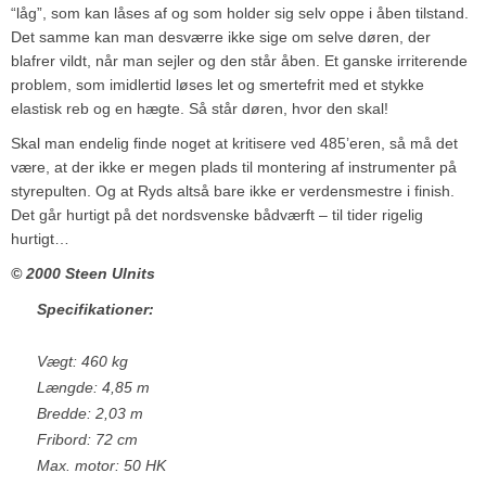
“låg”, som kan låses af og som holder sig selv oppe i åben tilstand.
Det samme kan man desværre ikke sige om selve døren, der
blafrer vildt, når man sejler og den står åben. Et ganske irriterende
problem, som imidlertid løses let og smertefrit med et stykke
elastisk reb og en hægte. Så står døren, hvor den skal!
Skal man endelig finde noget at kritisere ved 485’eren, så må det
være, at der ikke er megen plads til montering af instrumenter på
styrepulten. Og at Ryds altså bare ikke er verdensmestre i finish.
Det går hurtigt på det nordsvenske bådværft – til tider rigelig
hurtigt…
© 2000 Steen Ulnits
Specifikationer:
Vægt: 460 kg
Længde: 4,85 m
Bredde: 2,03 m
Fribord: 72 cm
Max. motor: 50 HK