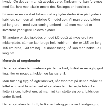
hynde. Og det bør man så absolut gøre. Tankrummet kan forsynes
med lås, hvis man skulle ønske det. Beslaget er installeret.
BF’eren er en skrabet fiskemodel og byder derfor ikke på hynder i
kabinen, som den almindelige C-model gør. Vil man bruge båden
på langture – med overnatning ombord – så man man ud at
investere yderligere i ekstra hynder.
Til langture er det ligeledes en god idé også at investere i en
midterplade, så man kan bruge hele kabinen – der er 185 cm lang,
165 cm bred, 130 cm høj – til dobbeltseng. Så kan man holde ud i
lang tid!
Metervis af søgelænder
Der er søgelænder i metervis på denne båd, hvilket er en rigtig god
ting. Her er noget at holde i og fastgøre til.
Man føler sig tryg på agterdækket, når fribordet på denne måde er
løftet – omend fiktivt – med et søgelænder. Det ægte fribord er
flotte 72 cm, hvilket gør, at man fint kan støtte sig op af bådsiden
under fiskeri.
Der er søgelænder fortil, hvilket er betryggende ved landgang og