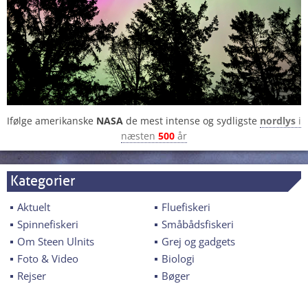
Ifølge amerikanske
NASA
de mest intense og sydligste
nordlys
i
næsten
500
år
Kategorier
Aktuelt
Fluefiskeri
Spinnefiskeri
Småbådsfiskeri
Om Steen Ulnits
Grej og gadgets
Foto & Video
Biologi
Rejser
Bøger