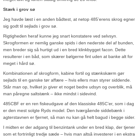
Stærk i grov sø
Jeg havde læst i en anden bådtest, at netop 485’erens skrog egner
sig godt til sejlads i grov sø.
Rigtigheden heraf kunne jeg snart konstatere ved selvsyn.
Skrogformen er nemlig ganske spids i den nederste del af bunden,
men breder sig så hurtigt ud i en bred klinkbygget facon. Dette
resulterer i en båd, som skærer bølgerne fint uden at banke alt for
meget i hård sø.
Kombinationen af skrogform, kabine fortil og stænkskærm gør
sejlads til en ganske tør affære – hvis ellers man styrer siddende.
Står man op, hvilket jo giver et noget bedre udsyn og overblik, må
man påregne saltstænk – ikke mindst i sidevind.
485CBF er en ren fiskeudgave af den klassiske 485C’er, som i dag
er den mest solgte Ryds model. Den tværgående siddebænk i
agterstavnen er fjernet, så man nu kan gå helt bagud i begge sider.
I midten er der adgang til benzintank under en bred klap, der tjener
som et fortrinligt tredje sæde – hvis man altså investerer i en ekstra