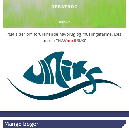
424
sider om forurenende havbrug og muslingefarme. Læs
mere i "
HAV
mis
BRUG
"
Mange bøger