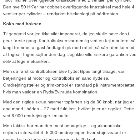
Den nye 50 HK’er har dobbelt overliggende knastaksel med hele 4
ventiler per cylinder – rendyrket bilteknologi på bådfronten.
Koks med boksen…
Til gengæld var jeg ikke vildt imponeret, da jeg skulle have den i
gear første gang. Kontrolboksen var nemlig ved en fejl monteret så
langt fremme, at gashåndtaget gik mod rattet, så såre den kom ud
af frigear. Ingen sejltur den dag. Jeg ikke ville risikere garantien ved
selv at lege mekaniker…
Men da først kontrolboksen blev flyttet tilpas langt tilbage, var
betjeningen af motor og kontrolboks en sand nydelse.
Omdrejningstæller og trimkontrol er standard på instrumentbrættet,
hvis man vælger en Ryds/Evinrude kombination.
Med den rigtige skrue nærmer topfarten sig de 30 knob, når jeg er
ene mand i båden – 27 med fuld last, hvilket jo er alt rigeligt. Dette
ved 6.000 omdrejninger i minuttet.
Men faktisk har man den mest behagelige – og økonomiske –
sejlads i intervallet 4.-5.000 omdrejninger, hvor støjniveauet er
meget lavt og farten stadig omkring de 20 knob.