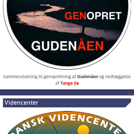
Sammenslutning til genopretning af
Gudenåen
og nedlæggelse
af
Tange Sø
Videncenter