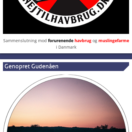
Sammenslutning mod
forurenende
havbrug
og
muslingefarme
i Danmark
Genopret Gudenåen