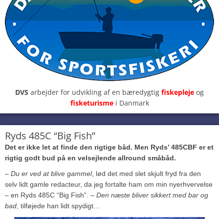
DVS
arbejder for udvikling af en bæredygtig
fiskepleje
og
fisketurisme
i Danmark
Ryds 485C “Big Fish”
Det er ikke let at finde den rigtige båd. Men Ryds’ 485CBF er et
rigtig godt bud på en velsejlende allround småbåd.
– Du er ved at blive gammel
, lød det med slet skjult fryd fra den
selv lidt gamle redacteur, da jeg fortalte ham om min nyerhvervelse
– en Ryds 485C “Big Fish”.
– Den næste bliver sikkert med bar og
bad
, tilføjede han lidt spydigt…