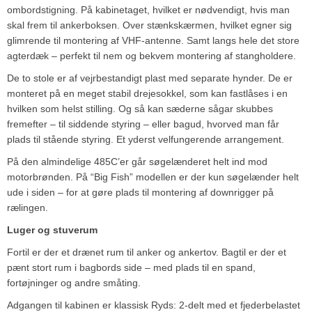
ombordstigning. På kabinetaget, hvilket er nødvendigt, hvis man
skal frem til ankerboksen. Over stænkskærmen, hvilket egner sig
glimrende til montering af VHF-antenne. Samt langs hele det store
agterdæk – perfekt til nem og bekvem montering af stangholdere.
De to stole er af vejrbestandigt plast med separate hynder. De er
monteret på en meget stabil drejesokkel, som kan fastlåses i en
hvilken som helst stilling. Og så kan sæderne sågar skubbes
fremefter – til siddende styring – eller bagud, hvorved man får
plads til stående styring. Et yderst velfungerende arrangement.
På den almindelige 485C’er går søgelænderet helt ind mod
motorbrønden. På “Big Fish” modellen er der kun søgelænder helt
ude i siden – for at gøre plads til montering af downrigger på
rælingen.
Luger og stuverum
Fortil er der et drænet rum til anker og ankertov. Bagtil er der et
pænt stort rum i bagbords side – med plads til en spand,
fortøjninger og andre småting.
Adgangen til kabinen er klassisk Ryds: 2-delt med et fjederbelastet