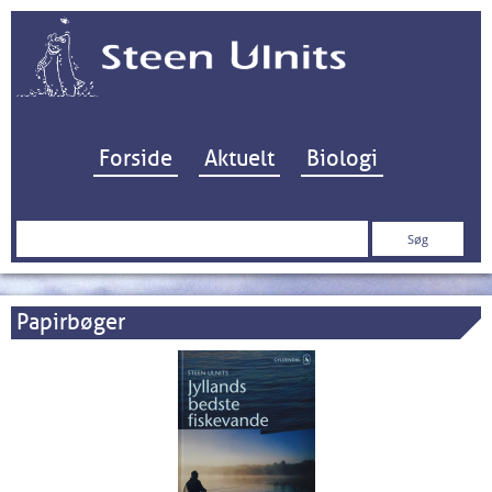
Hop til indhold
Forside
Aktuelt
Biologi
Søg
efter:
Papirbøger