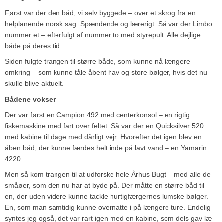
Først var der den båd, vi selv byggede – over et skrog fra en
helplanende norsk sag. Spændende og lærerigt. Så var der Limbo
nummer et – efterfulgt af nummer to med styrepult. Alle dejlige
både på deres tid.
Siden fulgte trangen til større både, som kunne nå længere
omkring – som kunne tåle åbent hav og store bølger, hvis det nu
skulle blive aktuelt.
Bådene vokser
Der var først en Campion 492 med centerkonsol – en rigtig
fiskemaskine med fart over feltet. Så var der en Quicksilver 520
med kabine til dage med dårligt vejr. Hvorefter det igen blev en
åben båd, der kunne færdes helt inde på lavt vand – en Yamarin
4220.
Men så kom trangen til at udforske hele Århus Bugt – med alle de
småøer, som den nu har at byde på. Der måtte en større båd til –
en, der uden videre kunne tackle hurtigfærgernes lumske bølger.
En, som man samtidig kunne overnatte i på længere ture. Endelig
syntes jeg også, det var rart igen med en kabine, som dels gav læ