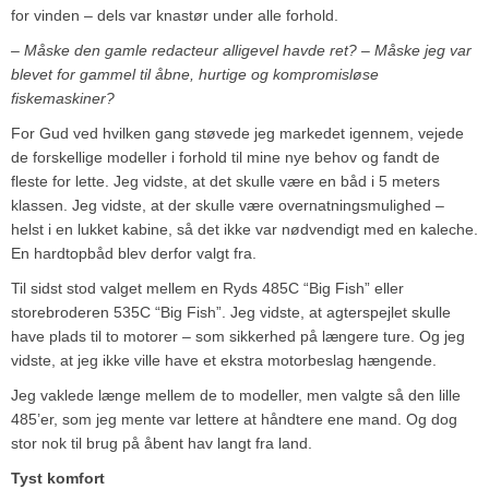
for vinden – dels var knastør under alle forhold.
– Måske den gamle redacteur alligevel havde ret? – Måske jeg var
blevet for gammel til åbne, hurtige og kompromisløse
fiskemaskiner?
For Gud ved hvilken gang støvede jeg markedet igennem, vejede
de forskellige modeller i forhold til mine nye behov og fandt de
fleste for lette. Jeg vidste, at det skulle være en båd i 5 meters
klassen. Jeg vidste, at der skulle være overnatningsmulighed –
helst i en lukket kabine, så det ikke var nødvendigt med en kaleche.
En hardtopbåd blev derfor valgt fra.
Til sidst stod valget mellem en Ryds 485C “Big Fish” eller
storebroderen 535C “Big Fish”. Jeg vidste, at agterspejlet skulle
have plads til to motorer – som sikkerhed på længere ture. Og jeg
vidste, at jeg ikke ville have et ekstra motorbeslag hængende.
Jeg vaklede længe mellem de to modeller, men valgte så den lille
485’er, som jeg mente var lettere at håndtere ene mand. Og dog
stor nok til brug på åbent hav langt fra land.
Tyst komfort