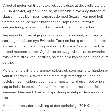
Valget af motor var til gengæld let. Jeg vidste, at det skulle være en
50 HK 4-takter, og jeg kunne se, at Evinrude’s nye 3-cylindrede af
slagsen – udviklet i nært samarbejde med Suzuki – var med helt
fremme og havde specifikationer helt i top: Computerstyret
indsprøjtning, ikke mindst. Nul besværlige karburatorer her.
Jeg må indrømme, at jeg var solgt i samme sekund, jeg drejede
startnøglen på den nye Evinrude. Først en hurtig computerkontrol
af oliestand, temperatur og motorindstilling – et “system check” –
førend motoren starter. Og så blot en svag hvislen fra kølevandet,
hvis kontrolstråle kan indstilles, så man altid kan se den. Ingen dum
detalje.
Motorens tre cylindre brummer stilfærdigt, som man efterhånden er
vant til det fra en 4-takter, men mere regelmæssigt og uden de
rystelser, som karburerede motorer næsten altid giver. Det er jo sin
sag at indstille tre eller fire karburatorer, så de arbejder perfekt
sammen. Men med direkte indsprøjtning er det problem en saga
blot.
Motoren er en videreudvikling af den oprindelige 70 HK’er, som
“blot” har en overliggende knastaksel med 2 ventiler per cylinder.