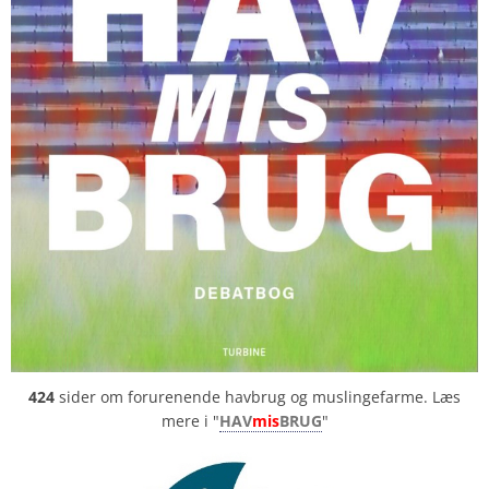
424
sider om forurenende havbrug og muslingefarme. Læs
mere i "
HAV
mis
BRUG
"