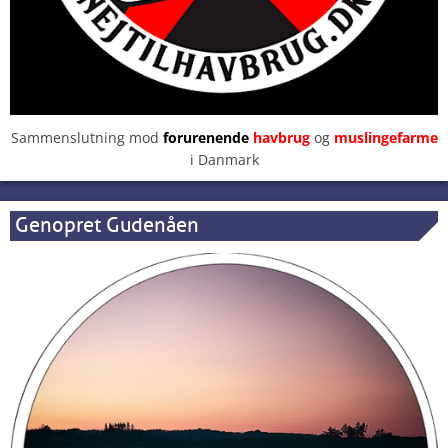
Sammenslutning mod
forurenende
havbrug
og
muslingefarme
i Danmark
Genopret Gudenåen