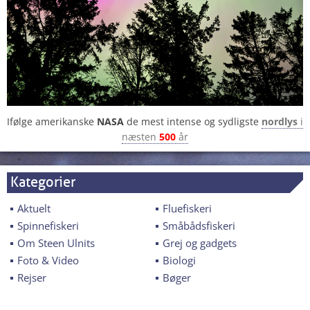
Ifølge amerikanske
NASA
de mest intense og sydligste
nordlys
i
næsten
500
år
Kategorier
Aktuelt
Fluefiskeri
Spinnefiskeri
Småbådsfiskeri
Om Steen Ulnits
Grej og gadgets
Foto & Video
Biologi
Rejser
Bøger