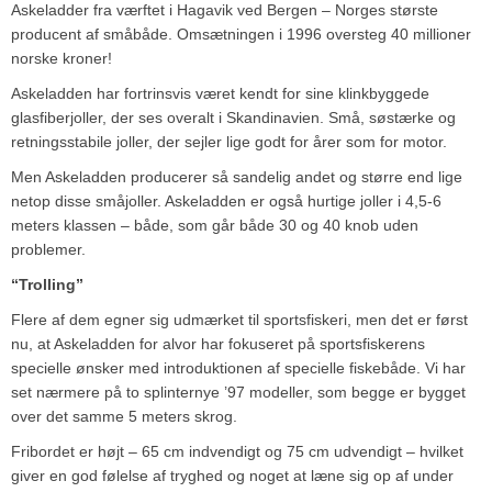
Askeladder fra værftet i Hagavik ved Bergen – Norges største
producent af småbåde. Omsætningen i 1996 oversteg 40 millioner
norske kroner!
Askeladden har fortrinsvis været kendt for sine klinkbyggede
glasfiberjoller, der ses overalt i Skandinavien. Små, søstærke og
retningsstabile joller, der sejler lige godt for årer som for motor.
Men Askeladden producerer så sandelig andet og større end lige
netop disse småjoller. Askeladden er også hurtige joller i 4,5-6
meters klassen – både, som går både 30 og 40 knob uden
problemer.
“Trolling”
Flere af dem egner sig udmærket til sportsfiskeri, men det er først
nu, at Askeladden for alvor har fokuseret på sportsfiskerens
specielle ønsker med introduktionen af specielle fiskebåde. Vi har
set nærmere på to splinternye ’97 modeller, som begge er bygget
over det samme 5 meters skrog.
Fribordet er højt – 65 cm indvendigt og 75 cm udvendigt – hvilket
giver en god følelse af tryghed og noget at læne sig op af under