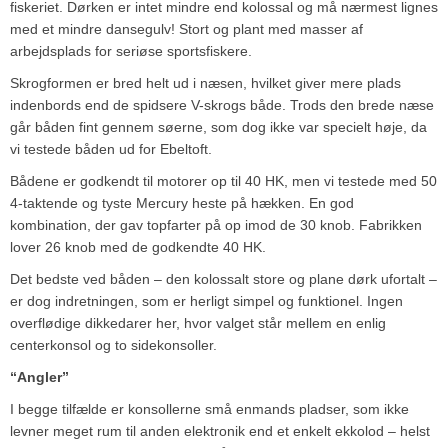
fiskeriet. Dørken er intet mindre end kolossal og må nærmest lignes
med et mindre dansegulv! Stort og plant med masser af
arbejdsplads for seriøse sportsfiskere.
Skrogformen er bred helt ud i næsen, hvilket giver mere plads
indenbords end de spidsere V-skrogs både. Trods den brede næse
går båden fint gennem søerne, som dog ikke var specielt høje, da
vi testede båden ud for Ebeltoft.
Bådene er godkendt til motorer op til 40 HK, men vi testede med 50
4-taktende og tyste Mercury heste på hækken. En god
kombination, der gav topfarter på op imod de 30 knob. Fabrikken
lover 26 knob med de godkendte 40 HK.
Det bedste ved båden – den kolossalt store og plane dørk ufortalt –
er dog indretningen, som er herligt simpel og funktionel. Ingen
overflødige dikkedarer her, hvor valget står mellem en enlig
centerkonsol og to sidekonsoller.
“Angler”
I begge tilfælde er konsollerne små enmands pladser, som ikke
levner meget rum til anden elektronik end et enkelt ekkolod – helst