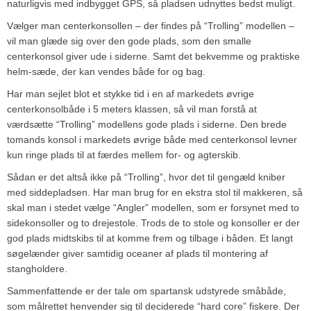
naturligvis med indbygget GPS, så pladsen udnyttes bedst muligt.
Vælger man centerkonsollen – der findes på “Trolling” modellen –
vil man glæde sig over den gode plads, som den smalle
centerkonsol giver ude i siderne. Samt det bekvemme og praktiske
helm-sæde, der kan vendes både for og bag.
Har man sejlet blot et stykke tid i en af markedets øvrige
centerkonsolbåde i 5 meters klassen, så vil man forstå at
værdsætte “Trolling” modellens gode plads i siderne. Den brede
tomands konsol i markedets øvrige både med centerkonsol levner
kun ringe plads til at færdes mellem for- og agterskib.
Sådan er det altså ikke på “Trolling”, hvor det til gengæld kniber
med siddepladsen. Har man brug for en ekstra stol til makkeren, så
skal man i stedet vælge “Angler” modellen, som er forsynet med to
sidekonsoller og to drejestole. Trods de to stole og konsoller er der
god plads midtskibs til at komme frem og tilbage i båden. Et langt
søgelænder giver samtidig oceaner af plads til montering af
stangholdere.
Sammenfattende er der tale om spartansk udstyrede småbåde,
som målrettet henvender sig til deciderede “hard core” fiskere. Der