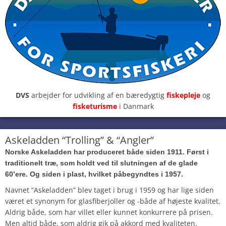
DVS
arbejder for udvikling af en bæredygtig
fiskepleje
og
fisketurisme
i Danmark
Askeladden “Trolling” & “Angler”
Norske Askeladden har produceret både siden 1911. Først i
traditionelt træ, som holdt ved til slutningen af de glade
60’ere. Og siden i plast, hvilket påbegyndtes i 1957.
Navnet “Askeladden” blev taget i brug i 1959 og har lige siden
været et synonym for glasfiberjoller og -både af højeste kvalitet.
Aldrig både, som har villet eller kunnet konkurrere på prisen.
Men altid både, som aldrig gik på akkord med kvaliteten.