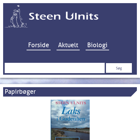
Hop til indhold
Forside
Aktuelt
Biologi
Søg
efter:
Papirbøger