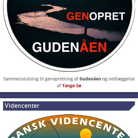
Sammenslutning til genopretning af
Gudenåen
og nedlæggelse
af
Tange Sø
Videncenter