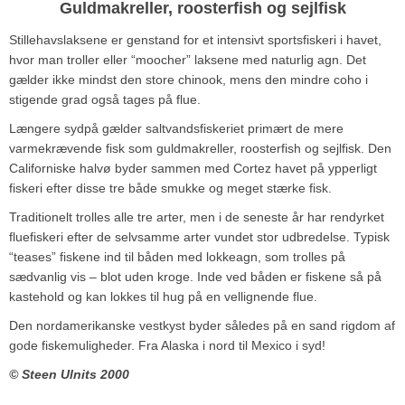
Guldmakreller, roosterfish og sejlfisk
Stillehavslaksene er genstand for et intensivt sportsfiskeri i havet,
hvor man troller eller “moocher” laksene med naturlig agn. Det
gælder ikke mindst den store chinook, mens den mindre coho i
stigende grad også tages på flue.
Længere sydpå gælder saltvandsfiskeriet primært de mere
varmekrævende fisk som guldmakreller, roosterfish og sejlfisk. Den
Californiske halvø byder sammen med Cortez havet på ypperligt
fiskeri efter disse tre både smukke og meget stærke fisk.
Traditionelt trolles alle tre arter, men i de seneste år har rendyrket
fluefiskeri efter de selvsamme arter vundet stor udbredelse. Typisk
“teases” fiskene ind til båden med lokkeagn, som trolles på
sædvanlig vis – blot uden kroge. Inde ved båden er fiskene så på
kastehold og kan lokkes til hug på en vellignende flue.
Den nordamerikanske vestkyst byder således på en sand rigdom af
gode fiskemuligheder. Fra Alaska i nord til Mexico i syd!
© Steen Ulnits 2000