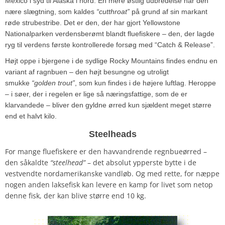
Mexico i syd til Alaska i nord. En mere østlig udbredelse har den
nære slægtning, som kaldes
“cutthroat”
på grund af sin markant
røde strubestribe. Det er den, der har gjort Yellowstone
Nationalparken verdensberømt blandt fluefiskere – den, der lagde
ryg til verdens første kontrollerede forsøg med “Catch & Release”.
Højt oppe i bjergene i de sydlige Rocky Mountains findes endnu en
variant af ragnbuen – den højt besungne og utroligt
smukke
“golden trout”
, som kun findes i de højere luftlag. Heroppe
– i søer, der i regelen er lige så næringsfattige, som de er
klarvandede – bliver den gyldne ørred kun sjældent meget større
end et halvt kilo.
Steelheads
For mange fluefiskere er den havvandrende regnbueørred –
den såkaldte
“steelhead”
– det absolut ypperste bytte i de
vestvendte nordamerikanske vandløb. Og med rette, for næppe
nogen anden laksefisk kan levere en kamp for livet som netop
denne fisk, der kan blive større end 10 kg.