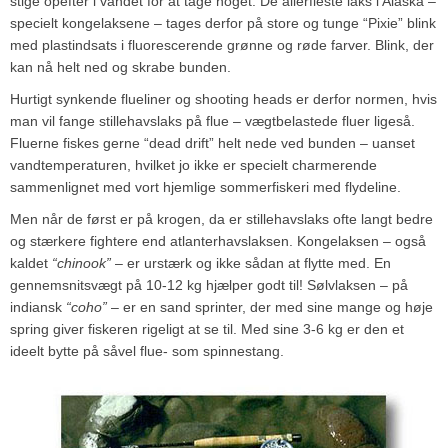
stige opefter i vandet for at tage noget. De allerfleste laks i Alaska –
specielt kongelaksene – tages derfor på store og tunge “Pixie” blink
med plastindsats i fluorescerende grønne og røde farver. Blink, der
kan nå helt ned og skrabe bunden.
Hurtigt synkende flueliner og shooting heads er derfor normen, hvis
man vil fange stillehavslaks på flue – vægtbelastede fluer ligeså.
Fluerne fiskes gerne “dead drift” helt nede ved bunden – uanset
vandtemperaturen, hvilket jo ikke er specielt charmerende
sammenlignet med vort hjemlige sommerfiskeri med flydeline.
Men når de først er på krogen, da er stillehavslaks ofte langt bedre
og stærkere fightere end atlanterhavslaksen. Kongelaksen – også
kaldet
“chinook”
– er urstærk og ikke sådan at flytte med. En
gennemsnitsvægt på 10-12 kg hjælper godt til! Sølvlaksen – på
indiansk
“coho”
– er en sand sprinter, der med sine mange og høje
spring giver fiskeren rigeligt at se til. Med sine 3-6 kg er den et
ideelt bytte på såvel flue- som spinnestang.