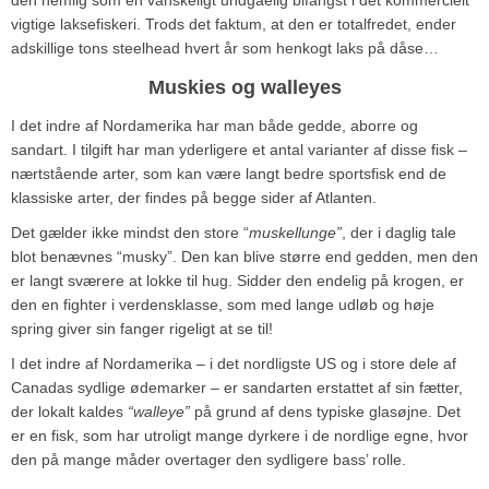
vigtige laksefiskeri. Trods det faktum, at den er totalfredet, ender
adskillige tons steelhead hvert år som henkogt laks på dåse…
Muskies og walleyes
I det indre af Nordamerika har man både gedde, aborre og
sandart. I tilgift har man yderligere et antal varianter af disse fisk –
nærtstående arter, som kan være langt bedre sportsfisk end de
klassiske arter, der findes på begge sider af Atlanten.
Det gælder ikke mindst den store “
muskellunge”
, der i daglig tale
blot benævnes “musky”. Den kan blive større end gedden, men den
er langt sværere at lokke til hug. Sidder den endelig på krogen, er
den en fighter i verdensklasse, som med lange udløb og høje
spring giver sin fanger rigeligt at se til!
I det indre af Nordamerika – i det nordligste US og i store dele af
Canadas sydlige ødemarker – er sandarten erstattet af sin fætter,
der lokalt kaldes
“walleye”
på grund af dens typiske glasøjne. Det
er en fisk, som har utroligt mange dyrkere i de nordlige egne, hvor
den på mange måder overtager den sydligere bass’ rolle.