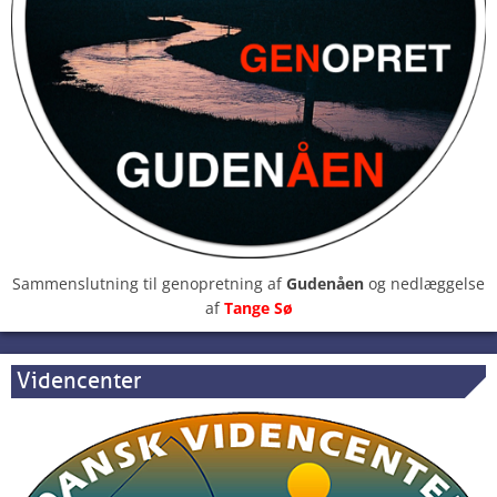
Sammenslutning til genopretning af
Gudenåen
og nedlæggelse
af
Tange Sø
Videncenter