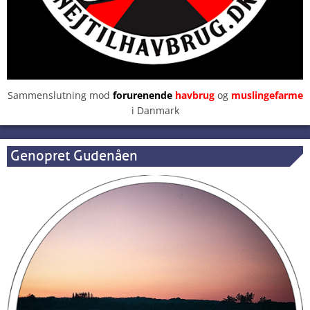
Sammenslutning mod
forurenende
havbrug
og
muslingefarme
i Danmark
Genopret Gudenåen