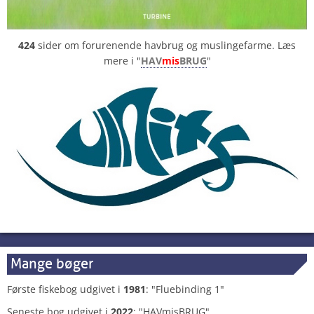
424
sider om forurenende havbrug og muslingefarme. Læs
mere i "
HAV
mis
BRUG
"
Mange bøger
Første fiskebog udgivet i
1981
: "Fluebinding 1"
Seneste bog udgivet i
2022
: "HAVmisBRUG"