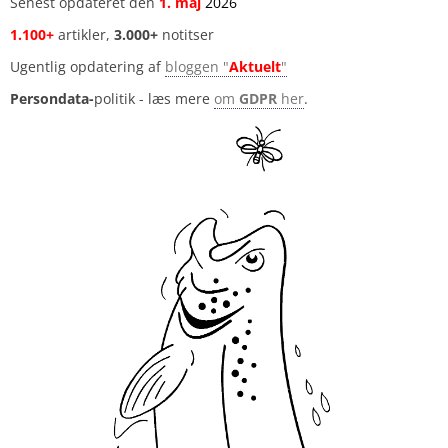
Senest opdateret den
1
.
maj
2026
1.100+
artikler,
3.000+
notitser
Ugentlig opdatering af
bloggen "
Aktuelt
"
Persondata-
politik - læs mere
om
GDPR
her
.