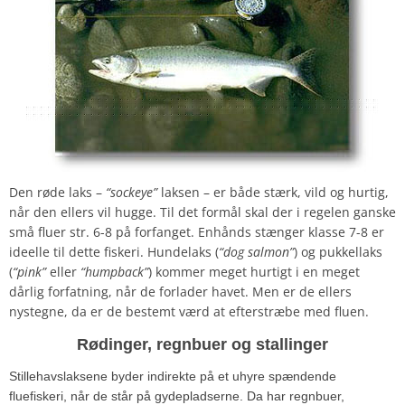
Den røde laks –
“sockeye”
laksen – er både stærk, vild og hurtig,
når den ellers vil hugge. Til det formål skal der i regelen ganske
små fluer str. 6-8 på forfanget. Enhånds stænger klasse 7-8 er
ideelle til dette fiskeri. Hundelaks (
“dog salmon”
) og pukkellaks
(
“pink”
eller
“humpback”
) kommer meget hurtigt i en meget
dårlig forfatning, når de forlader havet. Men er de ellers
nystegne, da er de bestemt værd at efterstræbe med fluen.
Rødinger, regnbuer og stallinger
Stillehavslaksene byder indirekte på et uhyre spændende
fluefiskeri, når de står på gydepladserne. Da har regnbuer,