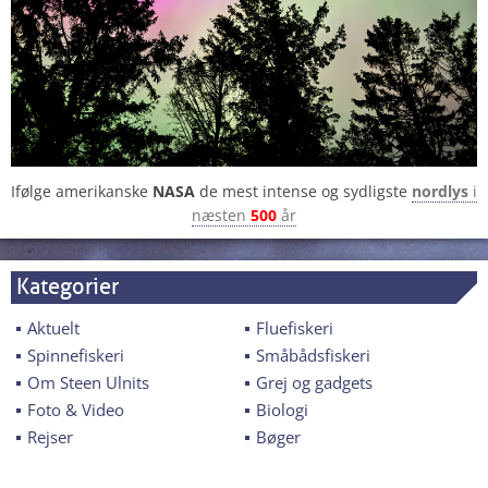
Ifølge amerikanske
NASA
de mest intense og sydligste
nordlys
i
næsten
500
år
Kategorier
Aktuelt
Fluefiskeri
Spinnefiskeri
Småbådsfiskeri
Om Steen Ulnits
Grej og gadgets
Foto & Video
Biologi
Rejser
Bøger