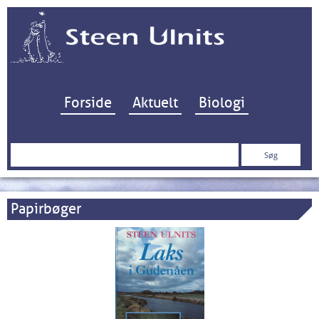
Hop til indhold
Forside
Aktuelt
Biologi
Søg
efter:
Papirbøger