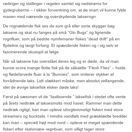
rødinger og stallinger i regelen samlet sig nedstrøms for
gydegruberne – i sikker forventning om, at de snart vil kunne fylde
maven med nærende og overskydende lakserogn.
De rognædende fisk ses da som grå eller sorte skygger bag
laksene og skal nu fanges på små “Glo Bugs” og lignende
rognfluer, som på bedste nymfemaner fiskes “dead drift” på en
flydeline og langt forfang. Et spændende fiskeri og i sig selv et
fascinerende skuespil at følge.
Når så laksene har overstået deres leg og er døde, da vil man
kunne score mange flotte fisk på de såkaldte “Flesh Flies” – hvide
og flødefarvede fluer á la “Bunnies”, som imiterer stykker af
forrådnende laks. Lidt ulækkert måske, men absolut velfangende,
idet de øvrige laksefisk elsker døde laks!
Først på sæsonen vil de “fastboende ” laksefisk i stedet ofte vente
på årets nedtræk af laksesmolts mod havet. Rammer man dette
nedtræk rigtigt, kan man opleve uforglemmeligt fiskeri med store
streamers og bucktails. I mindre vandløb med græsklædte bredder
kan man – specielt højt mod nord – opleve et meget spændende
fiskeri efter stationære regnbuer, som villigt tager store