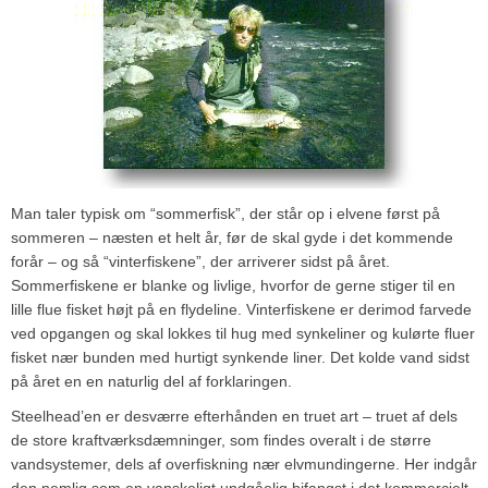
Man taler typisk om “sommerfisk”, der står op i elvene først på
sommeren – næsten et helt år, før de skal gyde i det kommende
forår – og så “vinterfiskene”, der arriverer sidst på året.
Sommerfiskene er blanke og livlige, hvorfor de gerne stiger til en
lille flue fisket højt på en flydeline. Vinterfiskene er derimod farvede
ved opgangen og skal lokkes til hug med synkeliner og kulørte fluer
fisket nær bunden med hurtigt synkende liner. Det kolde vand sidst
på året en en naturlig del af forklaringen.
Steelhead’en er desværre efterhånden en truet art – truet af dels
de store kraftværksdæmninger, som findes overalt i de større
vandsystemer, dels af overfiskning nær elvmundingerne. Her indgår
den nemlig som en vanskeligt undgåelig bifangst i det kommercielt