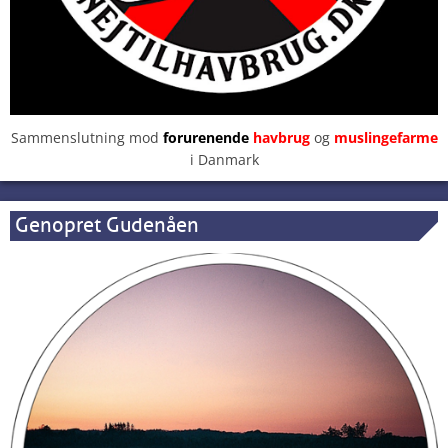
Sammenslutning mod
forurenende
havbrug
og
muslingefarme
i Danmark
Genopret Gudenåen