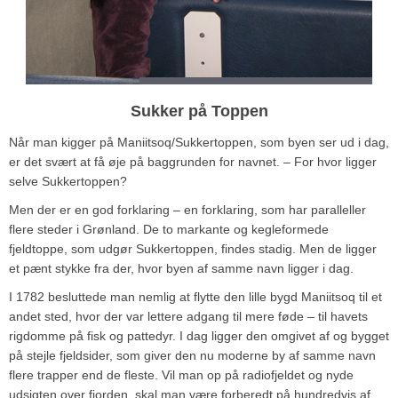
Sukker på Toppen
Når man kigger på Maniitsoq/Sukkertoppen, som byen ser ud i dag,
er det svært at få øje på baggrunden for navnet. – For hvor ligger
selve Sukkertoppen?
Men der er en god forklaring – en forklaring, som har paralleller
flere steder i Grønland. De to markante og kegleformede
fjeldtoppe, som udgør Sukkertoppen, findes stadig. Men de ligger
et pænt stykke fra der, hvor byen af samme navn ligger i dag.
I 1782 besluttede man nemlig at flytte den lille bygd Maniitsoq til et
andet sted, hvor der var lettere adgang til mere føde – til havets
rigdomme på fisk og pattedyr. I dag ligger den omgivet af og bygget
på stejle fjeldsider, som giver den nu moderne by af samme navn
flere trapper end de fleste. Vil man op på radiofjeldet og nyde
udsigten over fjorden, skal man være forberedt på hundredvis af