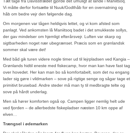
Tæt tåge fra Davisstrædet gjorde det umuligt at lande i Maniitsoq.
Vi måtte derfor fortsætte til Nuuk/Godthåb for en overnatning og
håb om bedre vejr den følgende dag.
Om morgenen var tågen heldigvis lettet, og vi kom afsted som
panlagt. Ved ankomsten lå Maniitsoq badet i det smukkeste sollys,
der gav mindelser om hjemligt efterårsvejr. Luften var skarp og
sigtbarheden noget nær ubegrænset. Præcis som en grønlandsk
sommer skal være det!
Med båd gik turen videre nogle timer ud til lejrpladsen ved Kangia –
Grønlands hidtil eneste med fiskecamp, hvor man kan have fast tag
over hovedet. Her kan man bo så komfortabelt, som det nu engang
lader sig gøre i vildmarken – sove på rigtige senge og sågar tage et
primitivt brusebad. Andre steder må man ty til medbragte telte og
sove på hårdt underlag.
Men så hører komforten også op. Campen ligger nemlig helt ude
ved fjorden – de allerbedste fiskepladser næsten 10 km oppe af
elven…
Trængsel i ødemarken