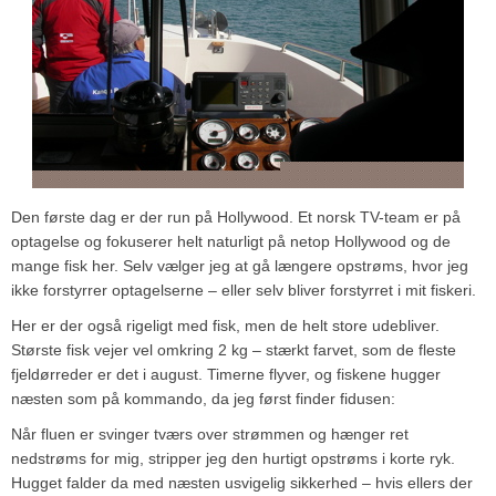
Den første dag er der run på Hollywood. Et norsk TV-team er på
optagelse og fokuserer helt naturligt på netop Hollywood og de
mange fisk her. Selv vælger jeg at gå længere opstrøms, hvor jeg
ikke forstyrrer optagelserne – eller selv bliver forstyrret i mit fiskeri.
Her er der også rigeligt med fisk, men de helt store udebliver.
Største fisk vejer vel omkring 2 kg – stærkt farvet, som de fleste
fjeldørreder er det i august. Timerne flyver, og fiskene hugger
næsten som på kommando, da jeg først finder fidusen:
Når fluen er svinger tværs over strømmen og hænger ret
nedstrøms for mig, stripper jeg den hurtigt opstrøms i korte ryk.
Hugget falder da med næsten usvigelig sikkerhed – hvis ellers der