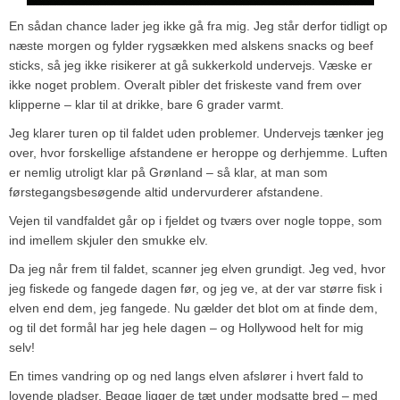
En sådan chance lader jeg ikke gå fra mig. Jeg står derfor tidligt op
næste morgen og fylder rygsækken med alskens snacks og beef
sticks, så jeg ikke risikerer at gå sukkerkold undervejs. Væske er
ikke noget problem. Overalt pibler det friskeste vand frem over
klipperne – klar til at drikke, bare 6 grader varmt.
Jeg klarer turen op til faldet uden problemer. Undervejs tænker jeg
over, hvor forskellige afstandene er heroppe og derhjemme. Luften
er nemlig utroligt klar på Grønland – så klar, at man som
førstegangsbesøgende altid undervurderer afstandene.
Vejen til vandfaldet går op i fjeldet og tværs over nogle toppe, som
ind imellem skjuler den smukke elv.
Da jeg når frem til faldet, scanner jeg elven grundigt. Jeg ved, hvor
jeg fiskede og fangede dagen før, og jeg ve, at der var større fisk i
elven end dem, jeg fangede. Nu gælder det blot om at finde dem,
og til det formål har jeg hele dagen – og Hollywood helt for mig
selv!
En times vandring op og ned langs elven afslører i hvert fald to
lovende pladser. Begge ligger de tæt under modsatte bred – med