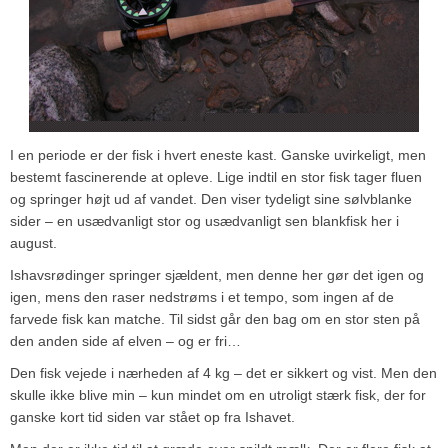
I en periode er der fisk i hvert eneste kast. Ganske uvirkeligt, men
bestemt fascinerende at opleve. Lige indtil en stor fisk tager fluen
og springer højt ud af vandet. Den viser tydeligt sine sølvblanke
sider – en usædvanligt stor og usædvanligt sen blankfisk her i
august.
Ishavsrødinger springer sjældent, men denne her gør det igen og
igen, mens den raser nedstrøms i et tempo, som ingen af de
farvede fisk kan matche. Til sidst går den bag om en stor sten på
den anden side af elven – og er fri…
Den fisk vejede i nærheden af 4 kg – det er sikkert og vist. Men den
skulle ikke blive min – kun mindet om en utroligt stærk fisk, der for
ganske kort tid siden var stået op fra Ishavet.