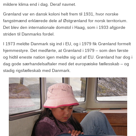
mildere klima end i dag. Deraf navnet.
Grønland var en dansk koloni helt frem til 1931, hvor norske
fangstmænd erklærede dele af Østgrønland for norsk territorium.
Det blev den internationale domstol i Haag, som i 1933 afgjorde
striden til Danmarks fordel.
I 1973 meldte Danmark sig ind i EU, og i 1979 fik Grønland formelt
hjemmestyre. Det medførte, at Grønland i 1979 – som den første
og hidtil eneste nation igen meldte sig ud af EU. Grønland har dog i
dag gode særhandelsaftaler med det europæiske fællesskab – og
stadig rigsfælleskab med Danmark.