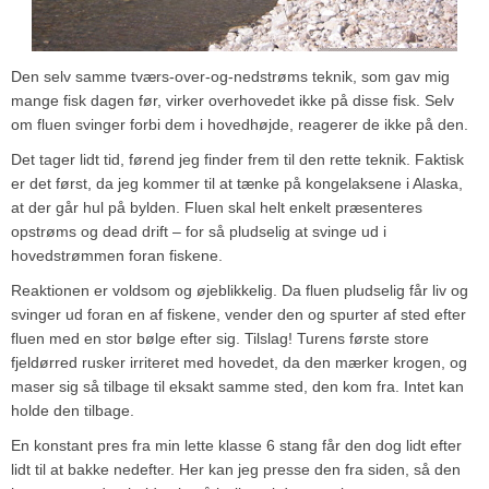
Den selv samme tværs-over-og-nedstrøms teknik, som gav mig
mange fisk dagen før, virker overhovedet ikke på disse fisk. Selv
om fluen svinger forbi dem i hovedhøjde, reagerer de ikke på den.
Det tager lidt tid, førend jeg finder frem til den rette teknik. Faktisk
er det først, da jeg kommer til at tænke på kongelaksene i Alaska,
at der går hul på bylden. Fluen skal helt enkelt præsenteres
opstrøms og dead drift – for så pludselig at svinge ud i
hovedstrømmen foran fiskene.
Reaktionen er voldsom og øjeblikkelig. Da fluen pludselig får liv og
svinger ud foran en af fiskene, vender den og spurter af sted efter
fluen med en stor bølge efter sig. Tilslag! Turens første store
fjeldørred rusker irriteret med hovedet, da den mærker krogen, og
maser sig så tilbage til eksakt samme sted, den kom fra. Intet kan
holde den tilbage.
En konstant pres fra min lette klasse 6 stang får den dog lidt efter
lidt til at bakke nedefter. Her kan jeg presse den fra siden, så den