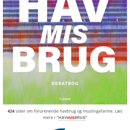
424
sider om forurenende havbrug og muslingefarme. Læs
mere i "
HAV
mis
BRUG
"