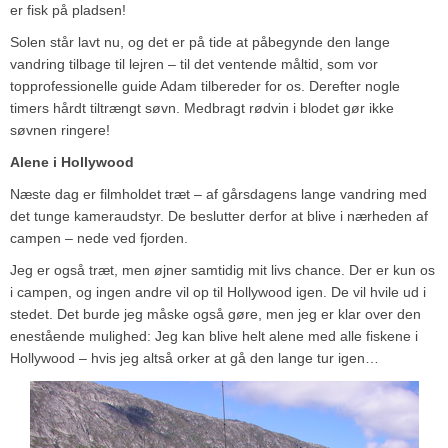
er fisk på pladsen!
Solen står lavt nu, og det er på tide at påbegynde den lange
vandring tilbage til lejren – til det ventende måltid, som vor
topprofessionelle guide Adam tilbereder for os. Derefter nogle
timers hårdt tiltrængt søvn. Medbragt rødvin i blodet gør ikke
søvnen ringere!
Alene i Hollywood
Næste dag er filmholdet træt – af gårsdagens lange vandring med
det tunge kameraudstyr. De beslutter derfor at blive i nærheden af
campen – nede ved fjorden.
Jeg er også træt, men øjner samtidig mit livs chance. Der er kun os
i campen, og ingen andre vil op til Hollywood igen. De vil hvile ud i
stedet. Det burde jeg måske også gøre, men jeg er klar over den
enestående mulighed: Jeg kan blive helt alene med alle fiskene i
Hollywood – hvis jeg altså orker at gå den lange tur igen…