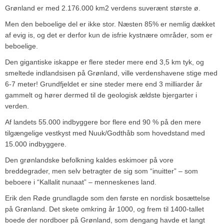
Grønland er med 2.176.000 km2 verdens suverænt største ø.
Men den beboelige del er ikke stor. Næsten 85% er nemlig dækket
af evig is, og det er derfor kun de isfrie kystnære områder, som er
beboelige.
Den gigantiske iskappe er flere steder mere end 3,5 km tyk, og
smeltede indlandsisen på Grønland, ville verdenshavene stige med
6-7 meter! Grundfjeldet er sine steder mere end 3 milliarder år
gammelt og hører dermed til de geologisk ældste bjergarter i
verden.
Af landets 55.000 indbyggere bor flere end 90 % på den mere
tilgængelige vestkyst med Nuuk/Godthåb som hovedstand med
15.000 indbyggere.
Den grønlandske befolkning kaldes eskimoer på vore
breddegrader, men selv betragter de sig som “inuitter” – som
beboere i “Kallalit nunaat” – menneskenes land.
Erik den Røde grundlagde som den første en nordisk bosættelse
på Grønland. Det skete omkring år 1000, og frem til 1400-tallet
boede der nordboer på Grønland, som dengang havde et langt