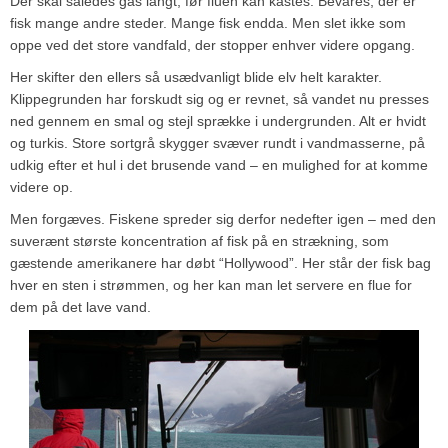
Der skal således gås langt, før fluen kan kastes. Bevares, der er
fisk mange andre steder. Mange fisk endda. Men slet ikke som
oppe ved det store vandfald, der stopper enhver videre opgang.
Her skifter den ellers så usædvanligt blide elv helt karakter.
Klippegrunden har forskudt sig og er revnet, så vandet nu presses
ned gennem en smal og stejl sprække i undergrunden. Alt er hvidt
og turkis. Store sortgrå skygger svæver rundt i vandmasserne, på
udkig efter et hul i det brusende vand – en mulighed for at komme
videre op.
Men forgæves. Fiskene spreder sig derfor nedefter igen – med den
suverænt største koncentration af fisk på en strækning, som
gæstende amerikanere har døbt “Hollywood”. Her står der fisk bag
hver en sten i strømmen, og her kan man let servere en flue for
dem på det lave vand.