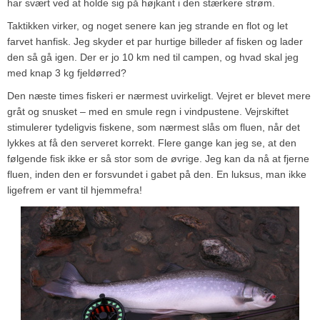
har svært ved at holde sig på højkant i den stærkere strøm.
Taktikken virker, og noget senere kan jeg strande en flot og let
farvet hanfisk. Jeg skyder et par hurtige billeder af fisken og lader
den så gå igen. Der er jo 10 km ned til campen, og hvad skal jeg
med knap 3 kg fjeldørred?
Den næste times fiskeri er nærmest uvirkeligt. Vejret er blevet mere
gråt og snusket – med en smule regn i vindpustene. Vejrskiftet
stimulerer tydeligvis fiskene, som nærmest slås om fluen, når det
lykkes at få den serveret korrekt. Flere gange kan jeg se, at den
følgende fisk ikke er så stor som de øvrige. Jeg kan da nå at fjerne
fluen, inden den er forsvundet i gabet på den. En luksus, man ikke
ligefrem er vant til hjemmefra!