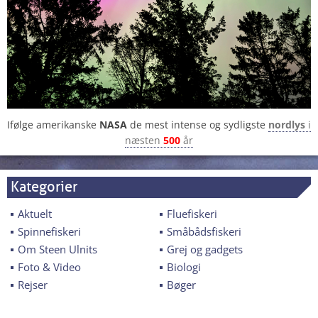
Ifølge amerikanske
NASA
de mest intense og sydligste
nordlys
i
næsten
500
år
Kategorier
Aktuelt
Fluefiskeri
Spinnefiskeri
Småbådsfiskeri
Om Steen Ulnits
Grej og gadgets
Foto & Video
Biologi
Rejser
Bøger