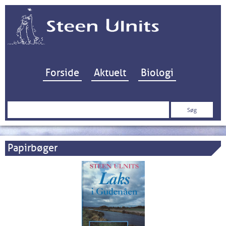
Hop til indhold
Forside
Aktuelt
Biologi
Søg
efter:
Papirbøger