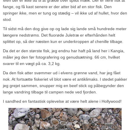
Men der er ikke tid til at græde over spildt mælk. Der er flere fisk at
fange, og få kast senere er der atter bid af en stor fisk. Den
springer ikke, men er tung og stædig – vil ikke ud af hullet, hvor den
stod.
Til sidst må den dog give op og lade sig lande små hundrede meter
længere nedstrøms. Det fluorøde Juletræ er efterhånden helt
splittet op, så der næsten kun er underkroppen af chenille tilbage.
Da det er den største fisk, jeg endnu har haft på land her i Kangia,
måler jeg den før fotografering og genudsætning. 66 cm, hvilket
svarer til en vægt på ca. 3,2 kg.
Da den fisk atter svømmer ud i elvens grønne vand, har jeg fået
nok. At fortsætte fiskeriet vil blot være et antiklimaks. I stedet pakker
jeg grejet sammen, snupper mig en beef stick og påbegynder den
lange vandring tilbage til campen nede ved fjorden.
I sandhed en fantastisk oplevelse at være helt alene i Hollywood!