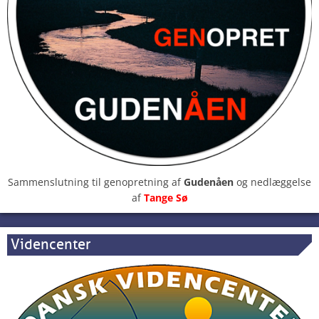
Sammenslutning til genopretning af
Gudenåen
og nedlæggelse
af
Tange Sø
Videncenter