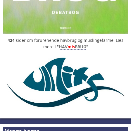
424
sider om forurenende havbrug og muslingefarme. Læs
mere i "
HAV
mis
BRUG
"