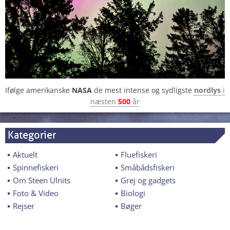
Ifølge amerikanske
NASA
de mest intense og sydligste
nordlys
i
næsten
500
år
Kategorier
Aktuelt
Fluefiskeri
Spinnefiskeri
Småbådsfiskeri
Om Steen Ulnits
Grej og gadgets
Foto & Video
Biologi
Rejser
Bøger