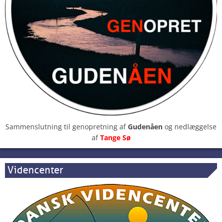
Sammenslutning til genopretning af
Gudenåen
og nedlæggelse
af
Tange Sø
Videncenter