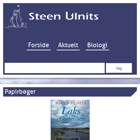
Hop til indhold
Forside
Aktuelt
Biologi
Søg
efter:
Papirbøger