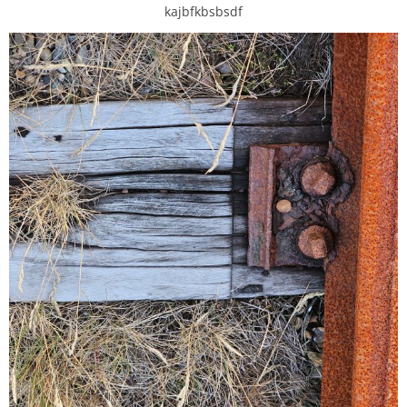
kajbfkbsbsdf