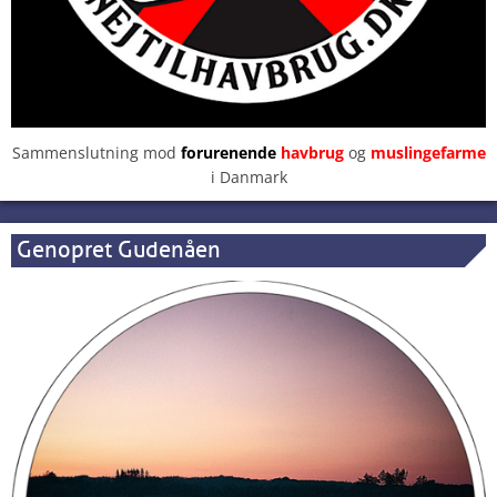
Sammenslutning mod
forurenende
havbrug
og
muslingefarme
i Danmark
Genopret Gudenåen