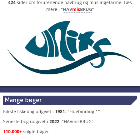
424
sider om forurenende havbrug og muslingefarme. Læs
mere i "
HAV
mis
BRUG
"
Mange bøger
Første fiskebog udgivet i
1981
: "Fluebinding 1"
Seneste bog udgivet i
2022
: "HAVmisBRUG"
110.000+
solgte bøger