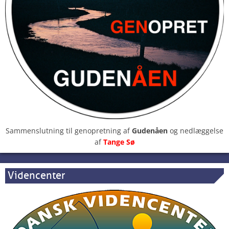
Sammenslutning til genopretning af
Gudenåen
og nedlæggelse
af
Tange Sø
Videncenter