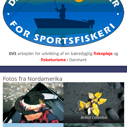
DVS
arbejder for udvikling af en bæredygtig
fiskepleje
og
fisketurisme
i Danmark
Fotos fra Nordamerika
British Columbia