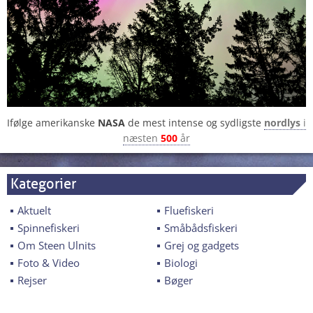
Ifølge amerikanske
NASA
de mest intense og sydligste
nordlys
i
næsten
500
år
Kategorier
Aktuelt
Fluefiskeri
Spinnefiskeri
Småbådsfiskeri
Om Steen Ulnits
Grej og gadgets
Foto & Video
Biologi
Rejser
Bøger