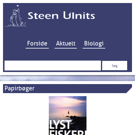
Hop til indhold
Forside
Aktuelt
Biologi
Søg
efter:
Papirbøger