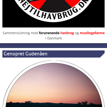
Sammenslutning mod
forurenende
havbrug
og
muslingefarme
i Danmark
Genopret Gudenåen