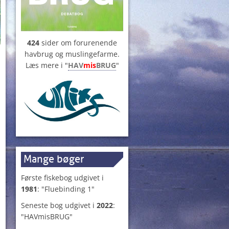
424
sider om forurenende
havbrug og muslingefarme.
Læs mere i "
HAV
mis
BRUG
"
Mange bøger
Første fiskebog udgivet i
1981
: "Fluebinding 1"
Seneste bog udgivet i
2022
:
"HAVmisBRUG"