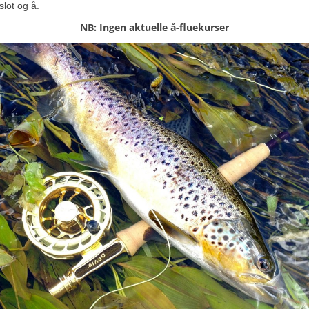
slot og å.
NB: Ingen aktuelle å-fluekurser