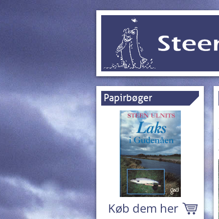
Papirbøger
Køb dem her