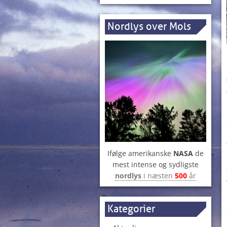
Nordlys over Mols
Ifølge amerikanske
NASA
de
mest intense og sydligste
nordlys
i næsten
500
år
Kategorier