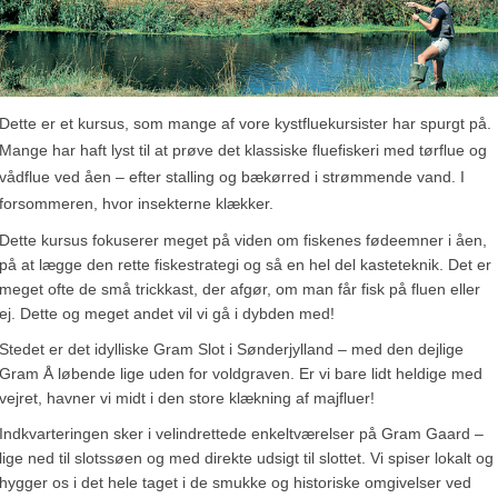
Dette er et kursus, som mange af vore kystfluekursister har spurgt på.
Mange har haft lyst til at prøve det klassiske fluefiskeri med tørflue og
vådflue ved åen – efter stalling og bækørred i strømmende vand. I
forsommeren, hvor insekterne klækker.
Dette kursus fokuserer meget på viden om fiskenes fødeemner i åen,
på at lægge den rette fiskestrategi og så en hel del kasteteknik. Det er
meget ofte de små trickkast, der afgør, om man får fisk på fluen eller
ej. Dette og meget andet vil vi gå i dybden med!
Stedet er det idylliske Gram Slot i Sønderjylland – med den dejlige
Gram Å løbende lige uden for voldgraven. Er vi bare lidt heldige med
vejret, havner vi midt i den store klækning af majfluer!
Indkvarteringen sker i velindrettede enkeltværelser på Gram Gaard –
lige ned til slotssøen og med direkte udsigt til slottet. Vi spiser lokalt og
hygger os i det hele taget i de smukke og historiske omgivelser ved