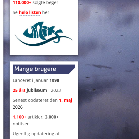
110.000+
solgte bøger
Se
hele listen
her
Mange brugere
Lanceret i januar
1998
25 års
jubilæum
i 2023
Senest opdateret den
1
.
maj
2026
1.100+
artikler,
3.000+
notitser
Ugentlig opdatering af