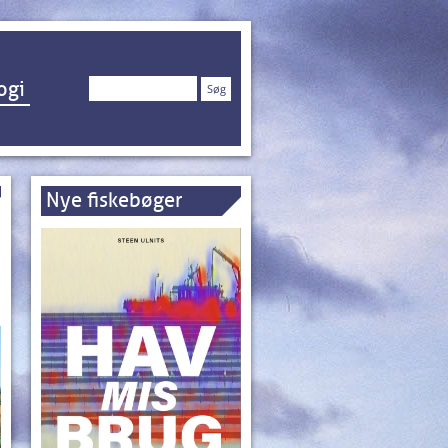
Søg
ogi
efter:
Nye fiskebøger