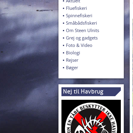
Aktuelt
Fluefiskeri
Spinnefiskeri
Småbådsfiskeri
Om Steen Ulnits
Grej og gadgets
Foto & Video
Biologi
Rejser
Bøger
Nej til Havbrug