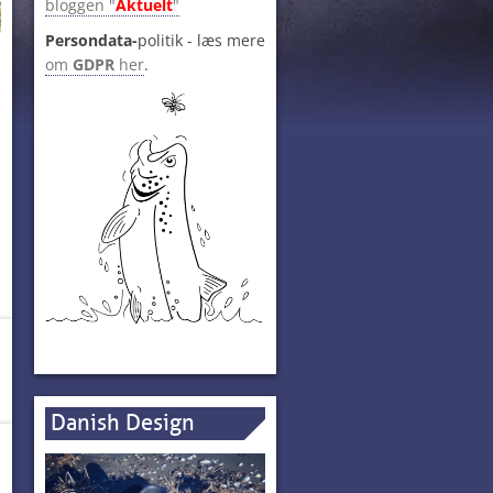
bloggen "
Aktuelt
"
Persondata-
politik - læs mere
om
GDPR
her
.
Danish Design