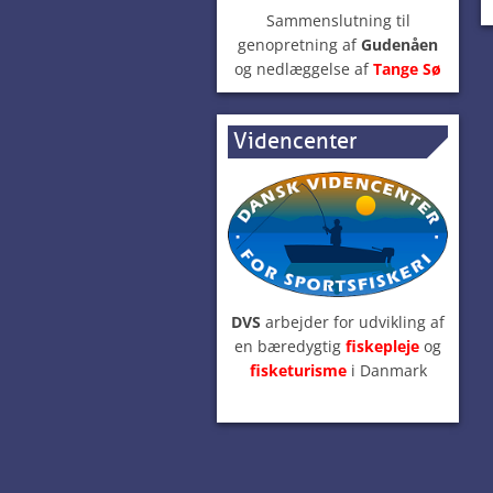
Sammenslutning til
genopretning af
Gudenåen
og nedlæggelse af
Tange Sø
Videncenter
DVS
arbejder for udvikling af
en bæredygtig
fiskepleje
og
fisketurisme
i Danmark