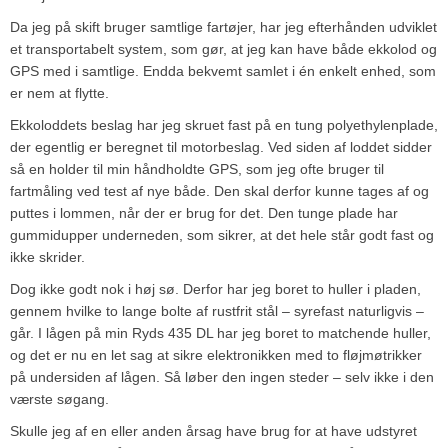
Da jeg på skift bruger samtlige fartøjer, har jeg efterhånden udviklet
et transportabelt system, som gør, at jeg kan have både ekkolod og
GPS med i samtlige. Endda bekvemt samlet i én enkelt enhed, som
er nem at flytte.
Ekkoloddets beslag har jeg skruet fast på en tung polyethylenplade,
der egentlig er beregnet til motorbeslag. Ved siden af loddet sidder
så en holder til min håndholdte GPS, som jeg ofte bruger til
fartmåling ved test af nye både. Den skal derfor kunne tages af og
puttes i lommen, når der er brug for det. Den tunge plade har
gummidupper underneden, som sikrer, at det hele står godt fast og
ikke skrider.
Dog ikke godt nok i høj sø. Derfor har jeg boret to huller i pladen,
gennem hvilke to lange bolte af rustfrit stål – syrefast naturligvis –
går. I lågen på min Ryds 435 DL har jeg boret to matchende huller,
og det er nu en let sag at sikre elektronikken med to fløjmøtrikker
på undersiden af lågen. Så løber den ingen steder – selv ikke i den
værste søgang.
Skulle jeg af en eller anden årsag have brug for at have udstyret