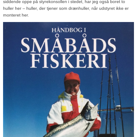
siddende oppe på styrekonsollen i stedet, har jeg også boret to
huller her – huller, der tjener som drænhuller, når udstyret ikke er
monteret her.