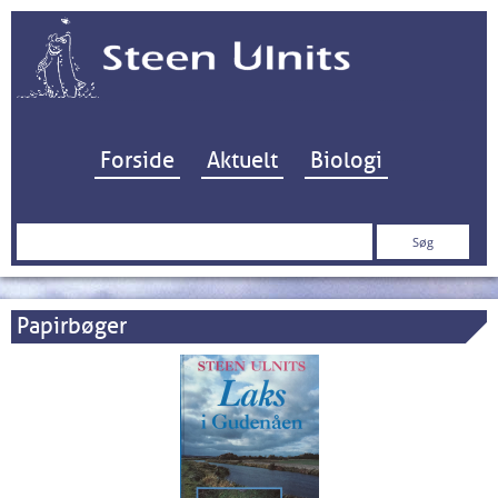
Hop til indhold
Forside
Aktuelt
Biologi
Søg
efter:
Papirbøger