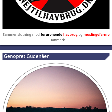
Sammenslutning mod
forurenende
havbrug
og
muslingefarme
i Danmark
Genopret Gudenåen