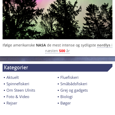
Ifølge amerikanske
NASA
de mest intense og sydligste
nordlys
i
næsten
500
år
Kategorier
Aktuelt
Fluefiskeri
Spinnefiskeri
Småbådsfiskeri
Om Steen Ulnits
Grej og gadgets
Foto & Video
Biologi
Rejser
Bøger