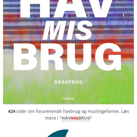
424
sider om forurenende havbrug og muslingefarme. Læs
mere i "
HAV
mis
BRUG
"