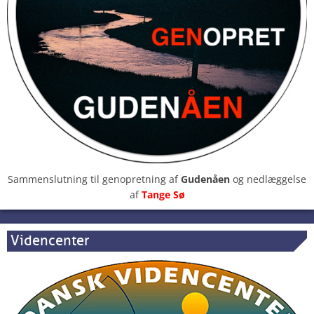
Sammenslutning til genopretning af
Gudenåen
og nedlæggelse
af
Tange Sø
Videncenter