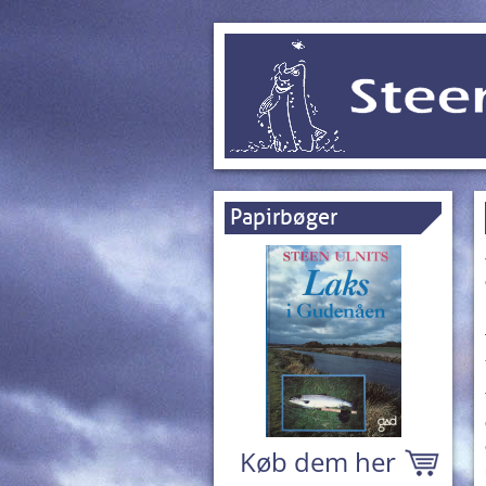
Papirbøger
Køb dem her