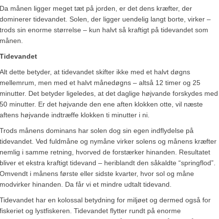
Da månen ligger meget tæt på jorden, er det dens kræfter, der
dominerer tidevandet. Solen, der ligger uendelig langt borte, virker –
trods sin enorme størrelse – kun halvt så kraftigt på tidevandet som
månen.
Tidevandet
Alt dette betyder, at tidevandet skifter ikke med et halvt døgns
mellemrum, men med et halvt månedøgns – altså 12 timer og 25
minutter. Det betyder ligeledes, at det daglige højvande forskydes med
50 minutter. Er det højvande den ene aften klokken otte, vil næste
aftens højvande indtræffe klokken ti minutter i ni.
Trods månens dominans har solen dog sin egen indflydelse på
tidevandet. Ved fuldmåne og nymåne virker solens og månens kræfter
nemlig i samme retning, hvorved de forstærker hinanden. Resultatet
bliver et ekstra kraftigt tidevand – heriblandt den såkaldte “springflod”.
Omvendt i månens første eller sidste kvarter, hvor sol og måne
modvirker hinanden. Da får vi et mindre udtalt tidevand.
Tidevandet har en kolossal betydning for miljøet og dermed også for
fiskeriet og lystfiskeren. Tidevandet flytter rundt på enorme