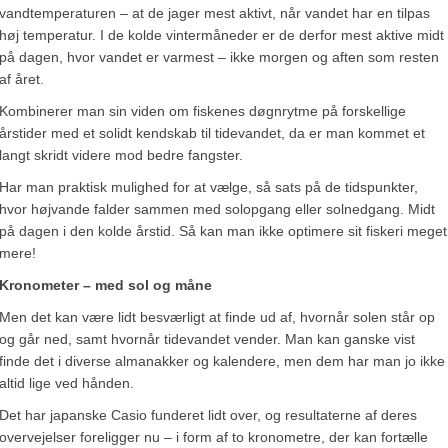
vandtemperaturen – at de jager mest aktivt, når vandet har en tilpas
høj temperatur. I de kolde vintermåneder er de derfor mest aktive midt
på dagen, hvor vandet er varmest – ikke morgen og aften som resten
af året.
Kombinerer man sin viden om fiskenes døgnrytme på forskellige
årstider med et solidt kendskab til tidevandet, da er man kommet et
langt skridt videre mod bedre fangster.
Har man praktisk mulighed for at vælge, så sats på de tidspunkter,
hvor højvande falder sammen med solopgang eller solnedgang. Midt
på dagen i den kolde årstid. Så kan man ikke optimere sit fiskeri meget
mere!
Kronometer – med sol og måne
Men det kan være lidt besværligt at finde ud af, hvornår solen står op
og går ned, samt hvornår tidevandet vender. Man kan ganske vist
finde det i diverse almanakker og kalendere, men dem har man jo ikke
altid lige ved hånden.
Det har japanske Casio funderet lidt over, og resultaterne af deres
overvejelser foreligger nu – i form af to kronometre, der kan fortælle