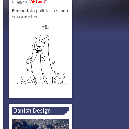
bloggen "
Aktuelt
"
Persondata-
politik - læs mere
e
om
GDPR
her
.
Danish Design