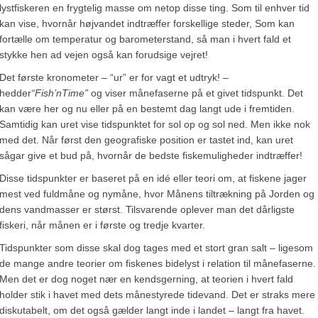
lystfiskeren en frygtelig masse om netop disse ting. Som til enhver tid
kan vise, hvornår højvandet indtræffer forskellige steder, Som kan
fortælle om temperatur og barometerstand, så man i hvert fald et
stykke hen ad vejen også kan forudsige vejret!
Det første kronometer – “ur” er for vagt et udtryk! –
hedder
“Fish’nTime”
og viser månefaserne på et givet tidspunkt. Det
kan være her og nu eller på en bestemt dag langt ude i fremtiden.
Samtidig kan uret vise tidspunktet for sol op og sol ned. Men ikke nok
med det. Når først den geografiske position er tastet ind, kan uret
sågar give et bud på, hvornår de bedste fiskemuligheder indtræffer!
Disse tidspunkter er baseret på en idé eller teori om, at fiskene jager
mest ved fuldmåne og nymåne, hvor Månens tiltrækning på Jorden og
dens vandmasser er størst. Tilsvarende oplever man det dårligste
fiskeri, når månen er i første og tredje kvarter.
Tidspunkter som disse skal dog tages med et stort gran salt – ligesom
de mange andre teorier om fiskenes bidelyst i relation til månefaserne.
Men det er dog noget nær en kendsgerning, at teorien i hvert fald
holder stik i havet med dets månestyrede tidevand. Det er straks mere
diskutabelt, om det også gælder langt inde i landet – langt fra havet.