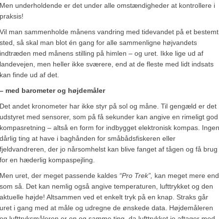
Men underholdende er det under alle omstændigheder at kontrollere i
praksis!
Vil man sammenholde månens vandring med tidevandet på et bestemt
sted, så skal man blot én gang for alle sammenligne højvandets
indtræden med månens stilling på himlen – og uret. Ikke lige ud af
landevejen, men heller ikke sværere, end at de fleste med lidt indsats
kan finde ud af det.
– med barometer og højdemåler
Det andet kronometer har ikke styr på sol og måne. Til gengæld er det
udstyret med sensorer, som på få sekunder kan angive en rimeligt god
kompasretning – altså en form for indbygget elektronisk kompas. Inge
dårlig ting at have i baghånden for småbådsfiskeren eller
fjeldvandreren, der jo nårsomhelst kan blive fanget af tågen og få brug
for en hæderlig kompaspejling.
Men uret, der meget passende kaldes
“Pro Trek”,
kan meget mere end
som så. Det kan nemlig også angive temperaturen, lufttrykket og den
aktuelle højde! Altsammen ved et enkelt tryk på en knap. Straks går
uret i gang med at måle og udregne de ønskede data. Højdemåleren
og lufttryksmåleren er en og samme ting, da lufttrykket jo aftager med