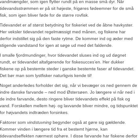
vandmængder, som igen flytter rundt på en masse små dyr. Når
tidevandsstrømmen er på sit højeste, frigøres fødeemner for de små
fisk, som igen bliver føde for de større rovfisk.
Tidevandet er af størst betydning for fiskeriet ved de åbne havkyster.
Her veksler tidevandet regelmæssigt med månen, og fiskene har
derfor indstillet sig på den faste rytme. De kommer ind og æder med
stigende vandstand for igen at søge ud med det faldende.
I smalle fjordmundinger, hvor tidevandet sluses ind og ud døgnet
rundt, er tidevandet altafgørende for fiskesucces’en. Her dukker
fiskene op på bestemte steder i ganske bestemte faser af tidevandet.
Det bør man som lystfisker naturligvis kende til!
Noget anderledes forholder det sig, når vi bevæger os ned gennem de
indre danske farvande – ned mod Østersøen. Jo længere vi når ned i
de indre farvande, desto ringere bliver tidevandets effekt på fisk og
vand. Forskellen mellem høj- og lavvande bliver mindre, og tidspunktet
for højvandets indtræden forsinkes.
Faktorer som
vindstuvning
begynder også at gøre sig gældende.
Kommer vinden i længere tid fra et bestemt hjørne, kan
tidevandseffekten nærmest ophøre. I disse farvande har fiskene derfor