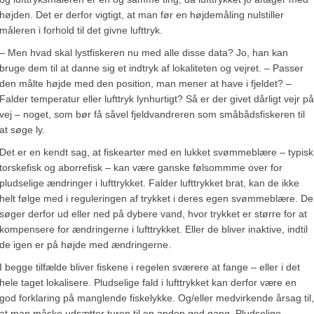
højden. Det er derfor vigtigt, at man før en højdemåling nulstiller
måleren i forhold til det givne lufttryk.
– Men hvad skal lystfiskeren nu med alle disse data? Jo, han kan
bruge dem til at danne sig et indtryk af lokaliteten og vejret. – Passer
den målte højde med den position, man mener at have i fjeldet? –
Falder temperatur eller lufttryk lynhurtigt? Så er der givet dårligt vejr på
vej – noget, som bør få såvel fjeldvandreren som småbådsfiskeren til
at søge ly.
Det er en kendt sag, at fiskearter med en lukket svømmeblære – typisk
torskefisk og aborrefisk – kan være ganske følsommme over for
pludselige ændringer i lufttrykket. Falder lufttrykket brat, kan de ikke
helt følge med i reguleringen af trykket i deres egen svømmeblære. De
søger derfor ud eller ned på dybere vand, hvor trykket er større for at
kompensere for ændringerne i lufttrykket. Eller de bliver inaktive, indtil
de igen er på højde med ændringerne.
I begge tilfælde bliver fiskene i regelen sværere at fange – eller i det
hele taget lokalisere. Pludselige fald i lufttrykket kan derfor være en
god forklaring på manglende fiskelykke. Og/eller medvirkende årsag til,
at man måske udsætter turen til en anden god gang. Pludselige