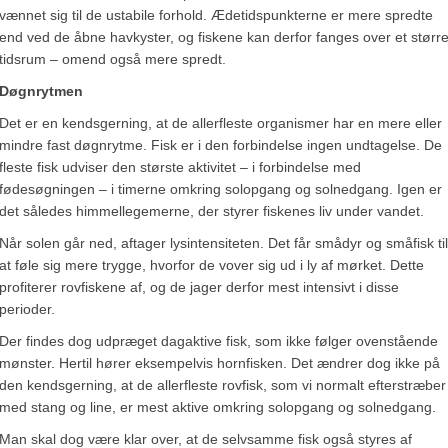
vænnet sig til de ustabile forhold. Ædetidspunkterne er mere spredte
end ved de åbne havkyster, og fiskene kan derfor fanges over et størr
tidsrum – omend også mere spredt.
Døgnrytmen
Det er en kendsgerning, at de allerfleste organismer har en mere eller
mindre fast døgnrytme. Fisk er i den forbindelse ingen undtagelse. De
fleste fisk udviser den største aktivitet – i forbindelse med
fødesøgningen – i timerne omkring solopgang og solnedgang. Igen er
det således himmellegemerne, der styrer fiskenes liv under vandet.
Når solen går ned, aftager lysintensiteten. Det får smådyr og småfisk til
at føle sig mere trygge, hvorfor de vover sig ud i ly af mørket. Dette
profiterer rovfiskene af, og de jager derfor mest intensivt i disse
perioder.
Der findes dog udpræget dagaktive fisk, som ikke følger ovenstående
mønster. Hertil hører eksempelvis hornfisken. Det ændrer dog ikke på
den kendsgerning, at de allerfleste rovfisk, som vi normalt efterstræber
med stang og line, er mest aktive omkring solopgang og solnedgang.
Man skal dog være klar over, at de selvsamme fisk også styres af