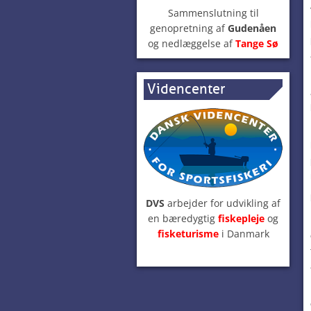
Sammenslutning til
genopretning af
Gudenåen
og nedlæggelse af
Tange Sø
Videncenter
DVS
arbejder for udvikling af
en bæredygtig
fiskepleje
og
fisketurisme
i Danmark