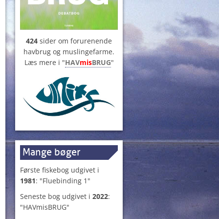
424
sider om forurenende
havbrug og muslingefarme.
Læs mere i "
HAV
mis
BRUG
"
Mange bøger
Første fiskebog udgivet i
1981
: "Fluebinding 1"
Seneste bog udgivet i
2022
:
"HAVmisBRUG"