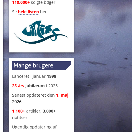
110.000+
solgte bøger
Se
hele listen
her
Mange brugere
Lanceret i januar
1998
25 års
jubilæum
i 2023
Senest opdateret den
1
.
maj
2026
1.100+
artikler,
3.000+
notitser
Ugentlig opdatering af