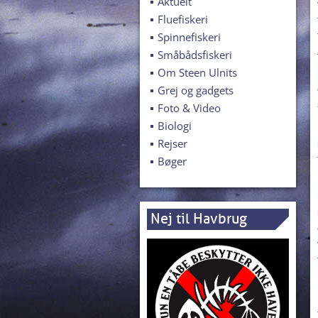
Aktuelt
Fluefiskeri
Spinnefiskeri
Småbådsfiskeri
Om Steen Ulnits
Grej og gadgets
Foto & Video
Biologi
Rejser
Bøger
Nej til Havbrug