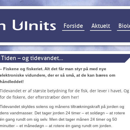
Hop til indhold
Forside
Aktuelt
Biol
Tiden – og tidevandet…
– Fiskene og fiskeriet. Alt det får man styr på med nye
elektroniske vidundere, der er så små, at de kan bæres om
håndleddet!
Tidevandet er af største betydning for de fisk, der lever i havet. Og
for de fiskere, der efterstræber dem her!
Tidevandet skyldes solens og månens tiltrækningskraft på jorden og
dens vandmasser. Det tager jorden 24 timer – et soldøgn – at rotere
én gang rundt om sig selv. Men det tager månen 24 timer og 50
minutter – et månedøgn – at rotere én gang rundt om jorden.