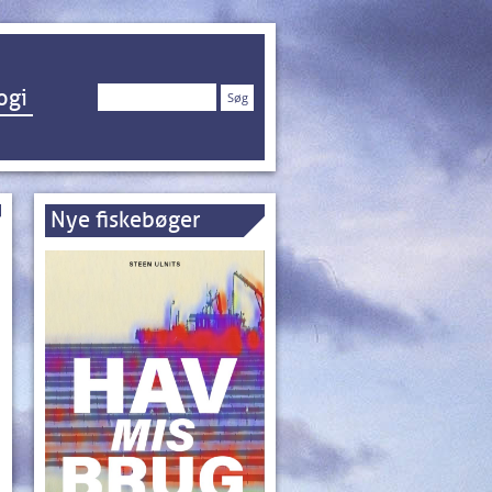
Søg
ogi
efter:
Nye fiskebøger