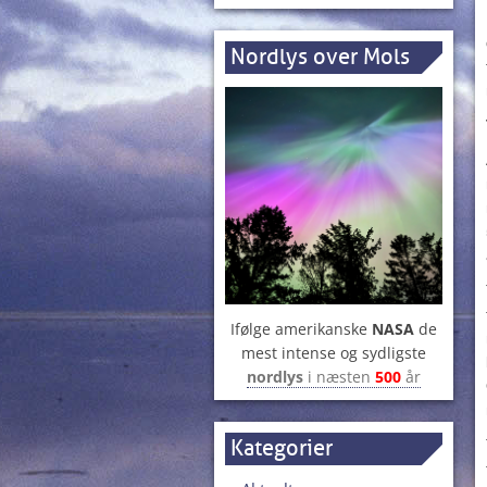
Nordlys over Mols
Ifølge amerikanske
NASA
de
mest intense og sydligste
nordlys
i næsten
500
år
Kategorier