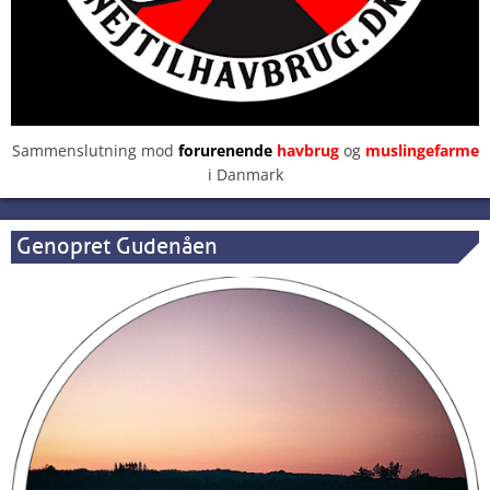
Sammenslutning mod
forurenende
havbrug
og
muslingefarme
i Danmark
Genopret Gudenåen