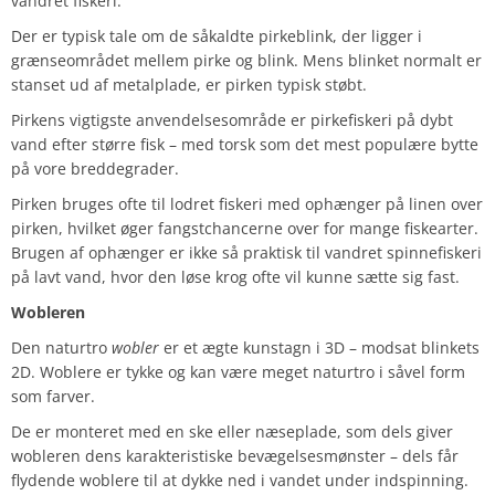
vandret fiskeri.
Der er typisk tale om de såkaldte pirkeblink, der ligger i
grænseområdet mellem pirke og blink. Mens blinket normalt er
stanset ud af metalplade, er pirken typisk støbt.
Pirkens vigtigste anvendelsesområde er pirkefiskeri på dybt
vand efter større fisk – med torsk som det mest populære bytte
på vore breddegrader.
Pirken bruges ofte til lodret fiskeri med ophænger på linen over
pirken, hvilket øger fangstchancerne over for mange fiskearter.
Brugen af ophænger er ikke så praktisk til vandret spinnefiskeri
på lavt vand, hvor den løse krog ofte vil kunne sætte sig fast.
Wobleren
Den naturtro
wobler
er et ægte kunstagn i 3D – modsat blinkets
2D. Woblere er tykke og kan være meget naturtro i såvel form
som farver.
De er monteret med en ske eller næseplade, som dels giver
wobleren dens karakteristiske bevægelsesmønster – dels får
flydende woblere til at dykke ned i vandet under indspinning.