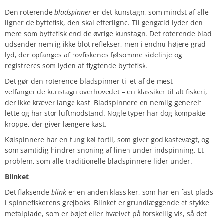
Den roterende
bladspinner
er det kunstagn, som mindst af alle
ligner de byttefisk, den skal efterligne. Til gengæld lyder den
mere som byttefisk end de øvrige kunstagn. Det roterende blad
udsender nemlig ikke blot reflekser, men i endnu højere grad
lyd, der opfanges af rovfiskenes følsomme sidelinje og
registreres som lyden af flygtende byttefisk.
Det gør den roterende bladspinner til et af de mest
velfangende kunstagn overhovedet – en klassiker til alt fiskeri,
der ikke kræver lange kast. Bladspinnere en nemlig generelt
lette og har stor luftmodstand. Nogle typer har dog kompakte
kroppe, der giver længere kast.
Kølspinnere har en tung køl fortil, som giver god kastevægt, og
som samtidig hindrer snoning af linen under indspinning. Et
problem, som alle traditionelle bladspinnere lider under.
Blinket
Det flaksende
blink
er en anden klassiker, som har en fast plads
i spinnefiskerens grejboks. Blinket er grundlæggende et stykke
metalplade, som er bøjet eller hvælvet på forskellig vis, så det