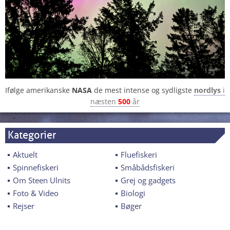
Ifølge amerikanske
NASA
de mest intense og sydligste
nordlys
i
næsten
500
år
Kategorier
Aktuelt
Fluefiskeri
Spinnefiskeri
Småbådsfiskeri
Om Steen Ulnits
Grej og gadgets
Foto & Video
Biologi
Rejser
Bøger