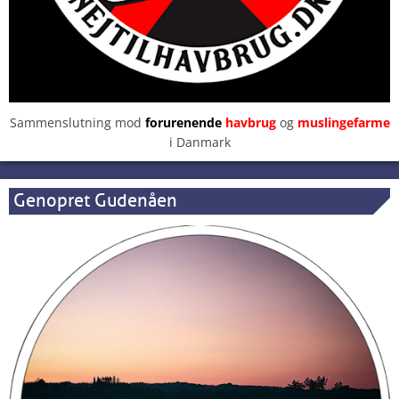
Sammenslutning mod
forurenende
havbrug
og
muslingefarme
i Danmark
Genopret Gudenåen