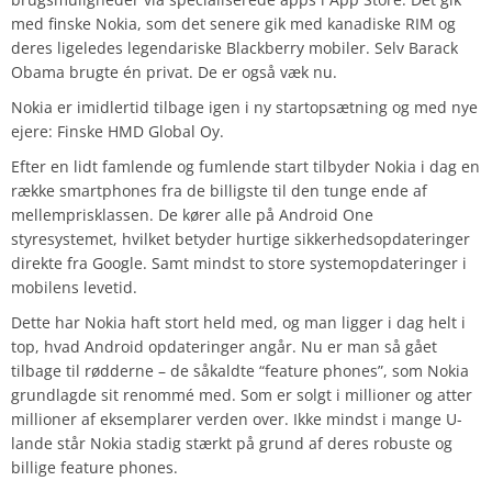
med finske Nokia, som det senere gik med kanadiske RIM og
deres ligeledes legendariske Blackberry mobiler. Selv Barack
Obama brugte én privat. De er også væk nu.
Nokia er imidlertid tilbage igen i ny startopsætning og med nye
ejere: Finske HMD Global Oy.
Efter en lidt famlende og fumlende start tilbyder Nokia i dag en
række smartphones fra de billigste til den tunge ende af
mellemprisklassen. De kører alle på Android One
styresystemet, hvilket betyder hurtige sikkerhedsopdateringer
direkte fra Google. Samt mindst to store systemopdateringer i
mobilens levetid.
Dette har Nokia haft stort held med, og man ligger i dag helt i
top, hvad Android opdateringer angår. Nu er man så gået
tilbage til rødderne – de såkaldte “feature phones”, som Nokia
grundlagde sit renommé med. Som er solgt i millioner og atter
millioner af eksemplarer verden over. Ikke mindst i mange U-
lande står Nokia stadig stærkt på grund af deres robuste og
billige feature phones.