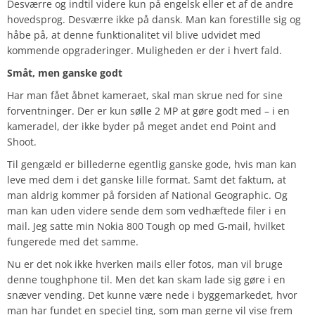
Desværre og indtil videre kun på engelsk eller et af de andre
hovedsprog. Desværre ikke på dansk. Man kan forestille sig og
håbe på, at denne funktionalitet vil blive udvidet med
kommende opgraderinger. Muligheden er der i hvert fald.
Småt, men ganske godt
Har man fået åbnet kameraet, skal man skrue ned for sine
forventninger. Der er kun sølle 2 MP at gøre godt med – i en
kameradel, der ikke byder på meget andet end Point and
Shoot.
Til gengæld er billederne egentlig ganske gode, hvis man kan
leve med dem i det ganske lille format. Samt det faktum, at
man aldrig kommer på forsiden af National Geographic. Og
man kan uden videre sende dem som vedhæftede filer i en
mail. Jeg satte min Nokia 800 Tough op med G-mail, hvilket
fungerede med det samme.
Nu er det nok ikke hverken mails eller fotos, man vil bruge
denne toughphone til. Men det kan skam lade sig gøre i en
snæver vending. Det kunne være nede i byggemarkedet, hvor
man har fundet en speciel ting, som man gerne vil vise frem