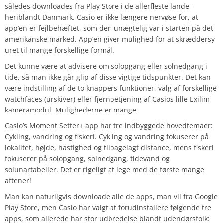
således downloades fra Play Store i de allerfleste lande –
heriblandt Danmark. Casio er ikke længere nervøse for, at
app’en er fejlbehæftet, som den unægtelig var i starten på det
amerikanske marked. App’en giver mulighed for at skræddersy
uret til mange forskellige formål.
Det kunne være at advisere om solopgang eller solnedgang i
tide, så man ikke går glip af disse vigtige tidspunkter. Det kan
være indstilling af de to knappers funktioner, valg af forskellige
watchfaces (urskiver) eller fjernbetjening af Casios lille Exilim
kameramodul. Mulighederne er mange.
Casio’s Moment Setter+ app har tre indbyggede hovedtemaer:
Cykling, vandring og fiskeri. Cykling og vandring fokuserer på
lokalitet, højde, hastighed og tilbagelagt distance, mens fiskeri
fokuserer på solopgang, solnedgang, tidevand og
solunartabeller. Det er rigeligt at lege med de første mange
aftener!
Man kan naturligvis downloade alle de apps, man vil fra Google
Play Store, men Casio har valgt at forudinstallere følgende tre
apps, som allerede har stor udbredelse blandt udendørsfolk: