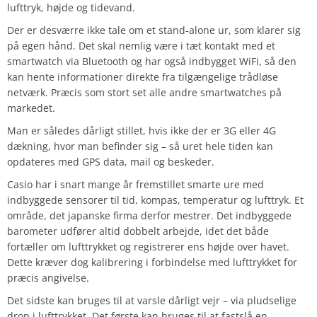
lufttryk, højde og tidevand.
Der er desværre ikke tale om et stand-alone ur, som klarer sig
på egen hånd. Det skal nemlig være i tæt kontakt med et
smartwatch via Bluetooth og har også indbygget WiFi, så den
kan hente informationer direkte fra tilgængelige trådløse
netværk. Præcis som stort set alle andre smartwatches på
markedet.
Man er således dårligt stillet, hvis ikke der er 3G eller 4G
dækning, hvor man befinder sig – så uret hele tiden kan
opdateres med GPS data, mail og beskeder.
Casio har i snart mange år fremstillet smarte ure med
indbyggede sensorer til tid, kompas, temperatur og lufttryk. Et
område, det japanske firma derfor mestrer. Det indbyggede
barometer udfører altid dobbelt arbejde, idet det både
fortæller om lufttrykket og registrerer ens højde over havet.
Dette kræver dog kalibrering i forbindelse med lufttrykket for
præcis angivelse.
Det sidste kan bruges til at varsle dårligt vejr – via pludselige
drop i lufttrykket. Det første kan bruges til at fastslå en