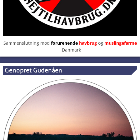
Sammenslutning mod
forurenende
havbrug
og
muslingefarme
i Danmark
Genopret Gudenåen