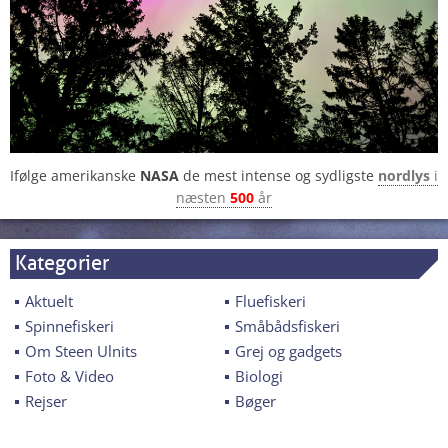
Ifølge amerikanske
NASA
de mest intense og sydligste
nordlys
i
næsten
500
år
Kategorier
Aktuelt
Fluefiskeri
Spinnefiskeri
Småbådsfiskeri
Om Steen Ulnits
Grej og gadgets
Foto & Video
Biologi
Rejser
Bøger