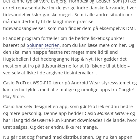
Det kunne typisk være Esbjerg, Hornbæk og Gedser, som jo ikke
er ret repræsentative for de øvrige indre danske farvande, hvor
tidevandet veksler ganske meget. Som i alle andre situationer
må man derfor ty til de langt mere præcise
tidevandsangivelser, som man finder dem på eksempelvis DMI.
Et andet program fortæller om de bedste fisketidspunkter
baseret på
Solunar-teorien
, som du kan læse mere om her. Og
den skal man næppe fæstne ret meget mere lid til end
Hugtabellen i det hedengangne Nap & Nyt. Her gælder det
mest om at tro på tidspunkterne for at få fiskene til at bide –
ved selv at fiske i de angivne tidsintervaller…
Casio ProTrek WSD-F10 kører på Android Wear styresystemet og
kan derfor fyldes med alle mulige og umulige apps fra Google’s
Play Store.
Casio har selv designet en app, som gør ProTrek endnu bedre
og mere personlig. Denne app hedder Casio
Moment Setter+
og
har i lang tid desværre kun kunnet downloades i de lande, hvor
uret sælges. Og det er endnu ikke ret mange.
Nu går det dog fremad med distributionen. Og nu kan app’en