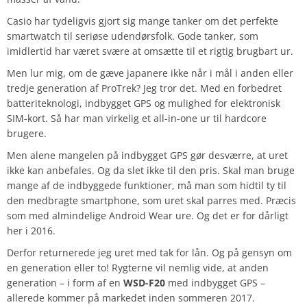
Casio har tydeligvis gjort sig mange tanker om det perfekte
smartwatch til seriøse udendørsfolk. Gode tanker, som
imidlertid har været svære at omsætte til et rigtig brugbart ur.
Men lur mig, om de gæve japanere ikke når i mål i anden eller
tredje generation af ProTrek? Jeg tror det. Med en forbedret
batteriteknologi, indbygget GPS og mulighed for elektronisk
SIM-kort. Så har man virkelig et all-in-one ur til hardcore
brugere.
Men alene mangelen på indbygget GPS gør desværre, at uret
ikke kan anbefales. Og da slet ikke til den pris. Skal man bruge
mange af de indbyggede funktioner, må man som hidtil ty til
den medbragte smartphone, som uret skal parres med. Præcis
som med almindelige Android Wear ure. Og det er for dårligt
her i 2016.
Derfor returnerede jeg uret med tak for lån. Og på gensyn om
en generation eller to! Rygterne vil nemlig vide, at anden
generation – i form af en
WSD-F20
med indbygget GPS –
allerede kommer på markedet inden sommeren 2017.