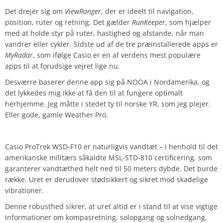
Det drejer sig om
ViewRanger
, der er ideelt til navigation,
position, ruter og retning. Det gælder
RunKeeper
, som hjælper
med at holde styr på ruter, hastighed og afstande, når man
vandrer eller cykler. Sidste ud af de tre præinstallerede apps er
MyRadar
, som ifølge Casio er en af verdens mest populære
apps til at forudsige vejret lige nu.
Desværre baserer denne app sig på NOOA i Nordamerika, og
det lykkedes mig ikke at få den til at fungere optimalt
herhjemme. Jeg måtte i stedet ty til norske YR, som jeg plejer.
Eller gode, gamle Weather Pro.
Casio ProTrek WSD-F10 er naturligvis vandtæt – i henhold til det
amerikanske militærs såkaldte MSL-STD-810 certificering, som
garanterer vandtæthed helt ned til 50 meters dybde. Det burde
række. Uret er derudover stødsikkert og sikret mod skadelige
vibrationer.
Denne robusthed sikrer, at uret altid er i stand til at vise vigtige
informationer om kompasretning, solopgang og solnedgang,