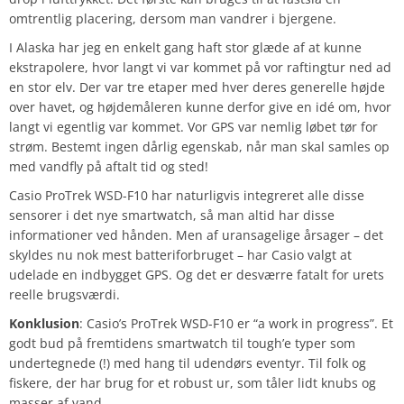
omtrentlig placering, dersom man vandrer i bjergene.
I Alaska har jeg en enkelt gang haft stor glæde af at kunne
ekstrapolere, hvor langt vi var kommet på vor raftingtur ned ad
en stor elv. Der var tre etaper med hver deres generelle højde
over havet, og højdemåleren kunne derfor give en idé om, hvor
langt vi egentlig var kommet. Vor GPS var nemlig løbet tør for
strøm. Bestemt ingen dårlig egenskab, når man skal samles op
med vandfly på aftalt tid og sted!
Casio ProTrek WSD-F10 har naturligvis integreret alle disse
sensorer i det nye smartwatch, så man altid har disse
informationer ved hånden. Men af uransagelige årsager – det
skyldes nu nok mest batteriforbruget – har Casio valgt at
udelade en indbygget GPS. Og det er desværre fatalt for urets
reelle brugsværdi.
Konklusion
: Casio’s ProTrek WSD-F10 er “a work in progress”. Et
godt bud på fremtidens smartwatch til tough’e typer som
undertegnede (!) med hang til udendørs eventyr. Til folk og
fiskere, der har brug for et robust ur, som tåler lidt knubs og
masser af vand.