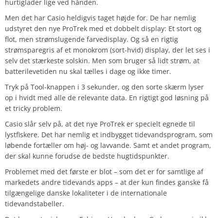
hurtiglader lige ved hånden.
Men det har Casio heldigvis taget højde for. De har nemlig
udstyret den nye ProTrek med et dobbelt display: Et stort og
flot, men strømslugende farvedisplay. Og så en rigtig
strømsparegris af et monokrom (sort-hvid) display, der let ses i
selv det stærkeste solskin. Men som bruger så lidt strøm, at
batterilevetiden nu skal tælles i dage og ikke timer.
Tryk på Tool-knappen i 3 sekunder, og den sorte skærm lyser
op i hvidt med alle de relevante data. En rigtigt god løsning på
et tricky problem.
Casio slår selv på, at det nye ProTrek er specielt egnede til
lystfiskere. Det har nemlig et indbygget tidevandsprogram, som
løbende fortæller om høj- og lavvande. Samt et andet program,
der skal kunne forudse de bedste hugtidspunkter.
Problemet med det første er blot – som det er for samtlige af
markedets andre tidevands apps – at der kun findes ganske få
tilgængelige danske lokaliteter i de internationale
tidevandstabeller.