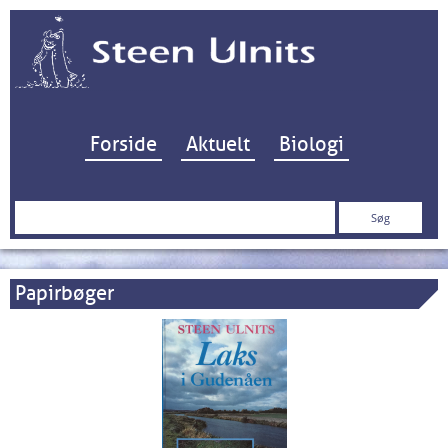
Hop til indhold
Forside
Aktuelt
Biologi
Søg
efter:
Papirbøger