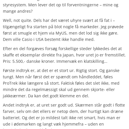
styresystem. Men lever det op til forventningerne – mine og
mange andres?
Well, not quite. Dels har det været uhyre svært at få fat i –
tilgængeligt fra starten på blot nogle få markeder. Jeg prøvede
først at smugle et hjem via MyUS, men det lod sig ikke gøre.
Dem ville Casio i USA bestemt ikke handle med.
Efter en del forgæves forsøg forskellige steder lykkedes det at
skaffe et eksemplar direkte fra Japan, hvor uret jo er fremstillet.
Pris: 5.500,- danske kroner. Immervæk en klatskilling…
Første indtryk er, at det er et stort ur. Rigtig stort. Og ganske
tungt. Men når først det er spændt om håndleddet, føles
ProTrek ikke længere så stort. Faktisk føles det slet ikke, med
mindre det da regelmæssigt skal ud gennem skjorte- eller
jakkeærmer. Da kan det godt klemme en del.
Andet indtryk er, at uret ser godt ud. Skærmen står godt i flotte
farver, selv om det ellers er netop dem, der hurtigt kan dræne
batteriet. Og det er jo mildest talt ikke ret smart, hvis man er
ude i ødemarken og langt væk hjemmefra – uden en