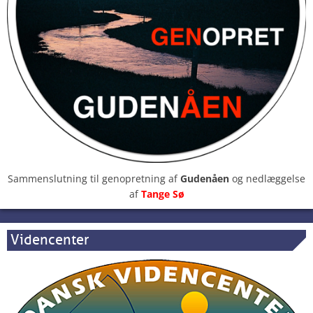
Sammenslutning til genopretning af
Gudenåen
og nedlæggelse
af
Tange Sø
Videncenter