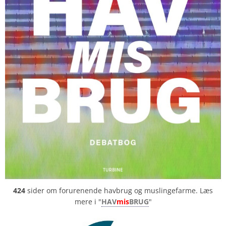
424
sider om forurenende havbrug og muslingefarme. Læs
mere i "
HAV
mis
BRUG
"