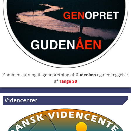
Sammenslutning til genopretning af
Gudenåen
og nedlæggelse
af
Tange Sø
Videncenter