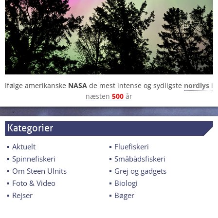
Ifølge amerikanske
NASA
de mest intense og sydligste
nordlys
i
næsten
500
år
Kategorier
Aktuelt
Fluefiskeri
Spinnefiskeri
Småbådsfiskeri
Om Steen Ulnits
Grej og gadgets
Foto & Video
Biologi
Rejser
Bøger