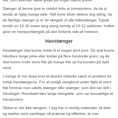
Stænger af denne type er relativt lette at transportere, da de jo
består af rigtig mange dele. Helt korte bliver delene dog aldrig, da
de færdige stænger jo er de længste af alle fiskestænger. Typisk
består en 14-16 meter lang stang nemlig af 10-12 sektioner, hvilket
giver en transportlængde på den forkerte side af meteren.
Havstænger
Havstænger skal kunne holde til et meget stort pres. De skal kunne
håndtere tunge pirke eller lodder på flere hundrede gram, og de
skal kunne vriste store fisk på mange kilo op fra bunden på dybt
vand.
I mange år har disse krav til absolut råstyrke været et problem for
netop havstængerne. For at undgå stangbrud under fight af store
fisk foretrak man udelte stænger eller stænger, som blot var delt i
håndtaget. Resultatet blev lange stangdele, som var besværlige at
transportere.
Sådan er det ikke længere. I dag har vi nemlig materialer så lette
og stærke samt samlinger så præcise og effektive, at man