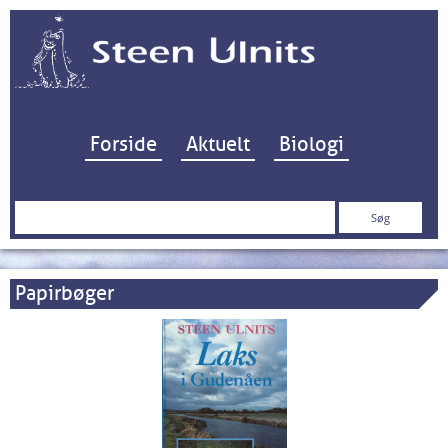
Hop til indhold
Forside
Aktuelt
Biologi
Søg
efter:
Papirbøger