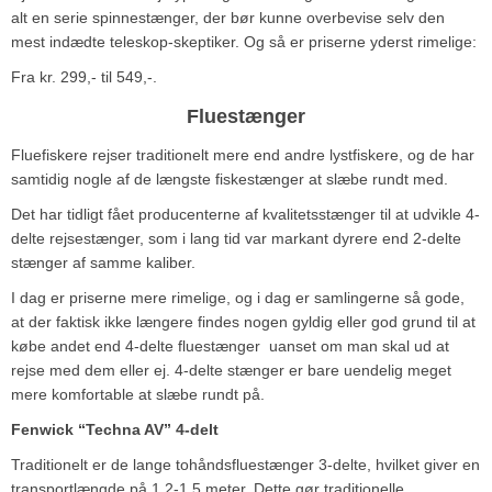
alt en serie spinnestænger, der bør kunne overbevise selv den
mest indædte teleskop-skeptiker. Og så er priserne yderst rimelige:
Fra kr. 299,- til 549,-.
Fluestænger
Fluefiskere rejser traditionelt mere end andre lystfiskere, og de har
samtidig nogle af de længste fiskestænger at slæbe rundt med.
Det har tidligt fået producenterne af kvalitetsstænger til at udvikle 4-
delte rejsestænger, som i lang tid var markant dyrere end 2-delte
stænger af samme kaliber.
I dag er priserne mere rimelige, og i dag er samlingerne så gode,
at der faktisk ikke længere findes nogen gyldig eller god grund til at
købe andet end 4-delte fluestænger ­ uanset om man skal ud at
rejse med dem eller ej. 4-delte stænger er bare uendelig meget
mere komfortable at slæbe rundt på.
Fenwick “Techna AV” 4-delt
Traditionelt er de lange tohåndsfluestænger 3-delte, hvilket giver en
transportlængde på 1,2-1,5 meter. Dette gør traditionelle