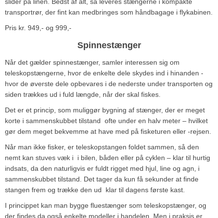
slider på linen. Bedst af alt, så leveres stængerne i kompakte
transportrør, der fint kan medbringes som håndbagage i flykabinen.
Pris kr. 949,- og 999,-
Spinnestænger
Når det gælder spinnestænger, samler interessen sig om
teleskopstængerne, hvor de enkelte dele skydes ind i hinanden ­
hvor de øverste dele opbevares i de nederste under transporten og
siden trækkes ud i fuld længde, når der skal fiskes.
Det er et princip, som muliggør bygning af stænger, der er meget
korte i sammenskubbet tilstand ­ ofte under en halv meter – hvilket
gør dem meget bekvemme at have med på fisketuren eller -rejsen.
Når man ikke fisker, er teleskopstangen foldet sammen, så den
nemt kan stuves væk i ­ i bilen, båden eller på cyklen – klar til hurtig
indsats, da den naturligvis er fuldt rigget med hjul, line og agn, i
sammenskubbet tilstand. Det tager da kun få sekunder at finde
stangen frem og trække den ud ­ klar til dagens første kast.
I princippet kan man bygge fluestænger som teleskopstænger, og
der findes da også enkelte modeller i handelen. Men i praksis er