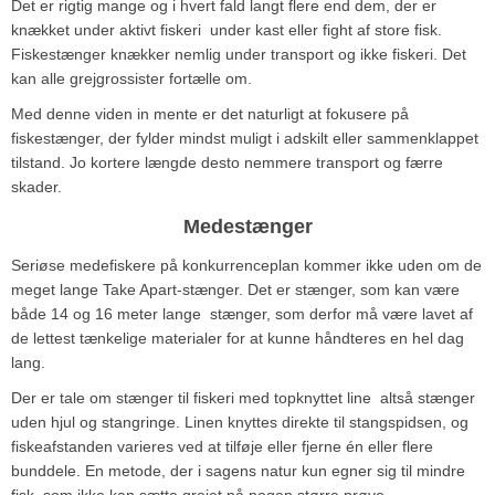
Det er rigtig mange og i hvert fald langt flere end dem, der er
knækket under aktivt fiskeri ­ under kast eller fight af store fisk.
Fiskestænger knækker nemlig under transport og ikke fiskeri. Det
kan alle grejgrossister fortælle om.
Med denne viden in mente er det naturligt at fokusere på
fiskestænger, der fylder mindst muligt i adskilt eller sammenklappet
tilstand. Jo kortere længde desto nemmere transport og færre
skader.
Medestænger
Seriøse medefiskere på konkurrenceplan kommer ikke uden om de
meget lange Take Apart-stænger. Det er stænger, som kan være
både 14 og 16 meter lange ­ stænger, som derfor må være lavet af
de lettest tænkelige materialer for at kunne håndteres en hel dag
lang.
Der er tale om stænger til fiskeri med topknyttet line ­ altså stænger
uden hjul og stangringe. Linen knyttes direkte til stangspidsen, og
fiskeafstanden varieres ved at tilføje eller fjerne én eller flere
bunddele. En metode, der i sagens natur kun egner sig til mindre
fisk, som ikke kan sætte grejet på nogen større prøve.