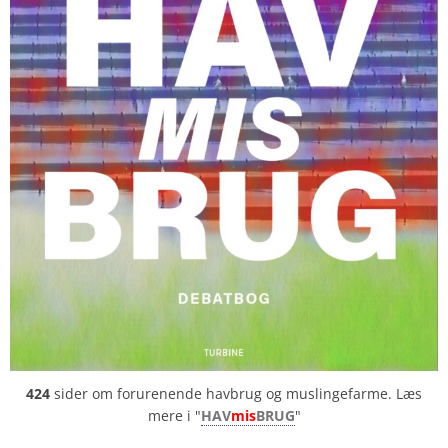
424
sider om forurenende havbrug og muslingefarme. Læs
mere i "
HAV
mis
BRUG
"