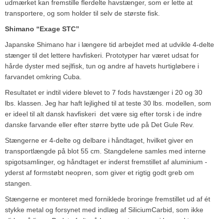
udmærket kan fremstille flerdelte havstænger, som er lette at
transportere, og som holder til selv de største fisk.
Shimano “Exage STC”
Japanske Shimano har i længere tid arbejdet med at udvikle 4-delte
stænger til det lettere havfiskeri. Prototyper har været udsat for
hårde dyster med sejlfisk, tun og andre af havets hurtigløbere i
farvandet omkring Cuba.
Resultatet er indtil videre blevet to 7 fods havstænger i 20 og 30
lbs. klassen. Jeg har haft lejlighed til at teste 30 lbs. modellen, som
er ideel til alt dansk havfiskeri ­ det være sig efter torsk i de indre
danske farvande eller efter større bytte ude på Det Gule Rev.
Stængerne er 4-delte og delbare i håndtaget, hvilket giver en
transportlængde på blot 55 cm. Stangdelene samles med interne
spigotsamlinger, og håndtaget er inderst fremstillet af aluminium ­
yderst af formstøbt neopren, som giver et rigtig godt greb om
stangen.
Stængerne er monteret med forniklede broringe fremstillet ud af ét
stykke metal og forsynet med indlæg af SiliciumCarbid, som ikke