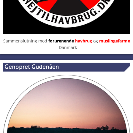
Sammenslutning mod
forurenende
havbrug
og
muslingefarme
i Danmark
Genopret Gudenåen