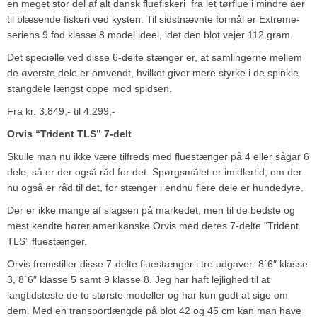
en meget stor del af alt dansk fluefiskeri ­ fra let tørflue i mindre åer
til blæsende fiskeri ved kysten. Til sidstnævnte formål er Extreme-
seriens 9 fod klasse 8 model ideel, idet den blot vejer 112 gram.
Det specielle ved disse 6-delte stænger er, at samlingerne mellem
de øverste dele er omvendt, hvilket giver mere styrke i de spinkle
stangdele længst oppe mod spidsen.
Fra kr. 3.849,- til 4.299,-
Orvis “Trident TLS” 7-delt
Skulle man nu ikke være tilfreds med fluestænger på 4 eller sågar 6
dele, så er der også råd for det. Spørgsmålet er imidlertid, om der
nu også er råd til det, for stænger i endnu flere dele er hundedyre.
Der er ikke mange af slagsen på markedet, men til de bedste og
mest kendte hører amerikanske Orvis med deres 7-delte “Trident
TLS” fluestænger.
Orvis fremstiller disse 7-delte fluestænger i tre udgaver: 8´6″ klasse
3, 8´6″ klasse 5 samt 9 klasse 8. Jeg har haft lejlighed til at
langtidsteste de to største modeller og har kun godt at sige om
dem. Med en transportlængde på blot 42 og 45 cm kan man have