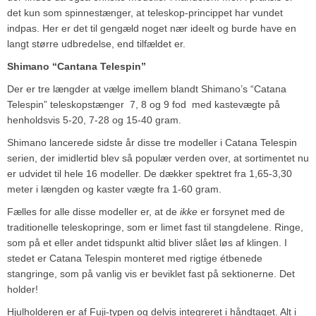
det kun som spinnestænger, at teleskop-princippet har vundet
indpas. Her er det til gengæld noget nær ideelt og burde have en
langt større udbredelse, end tilfældet er.
Shimano “Cantana Telespin”
Der er tre længder at vælge imellem blandt Shimano’s “Catana
Telespin” teleskopstænger ­ 7, 8 og 9 fod ­ med kastevægte på
henholdsvis 5-20, 7-28 og 15-40 gram.
Shimano lancerede sidste år disse tre modeller i Catana Telespin
serien, der imidlertid blev så populær verden over, at sortimentet nu
er udvidet til hele 16 modeller. De dækker spektret fra 1,65-3,30
meter i længden og kaster vægte fra 1-60 gram.
Fælles for alle disse modeller er, at de
ikke
er forsynet med de
traditionelle teleskopringe, som er limet fast til stangdelene. Ringe,
som på et eller andet tidspunkt altid bliver slået løs af klingen. I
stedet er Catana Telespin monteret med rigtige étbenede
stangringe, som på vanlig vis er beviklet fast på sektionerne. Det
holder!
Hjulholderen er af Fuji-typen og delvis integreret i håndtaget. Alt i