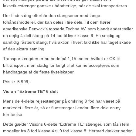
laksefluestænger ganske uhåndterlige, når de skal transporteres.
Der findes dog efterhånden stangserier med lange
tohåndsmodeller, der kan deles i fire dele. Til dem hører
amerikanske Fenwick’s topserie Techna AV, som blandt andet tæller
en dejlig 4-delt stang på 14 fod til liner klasse 9. En smidig og
samtidig råstærk stang, hvis aktion i hvert fald ikke har taget skade
af den ekstra samling.
Transportlængden er nu nede på 1,15 meter, hvilket er OK til
biltransport, men stadig for langt til at kunne accepteres som
håndbagage af de fleste flyselskaber.
Pris kr. 5.999,-
Vision “Extreme TE” 6-delt
Mens de 4-delte rejsestænger på omkring 9 fod har været på
markedet i flere år, så er fluestænger i endnu flere dele en ny
foreteelse.
Dette gælder Visions 6-delte “Extreme TE” stænger, som fås i fem
modeller fra 8 fod klasse 4 til 9 fod klasse 8. Hermed dækker serien