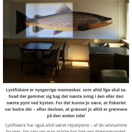
Lystfiskere er nysgerrige mennesker, som altid lige skal se,
hvad der gemmer sig bag det næste sving i åen eller den
næste pynt ved kysten. For det kunne jo være, at fiskeriet
var bedre dér – efter devisen, at græsset jo altid er grønnere
på den anden side!
Lystfiskere har også altid været rejselystne – af de selvsamme
årsager. For selv om man måske bor lige ved drømmevandet,