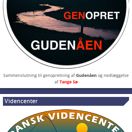
Sammenslutning til genopretning af
Gudenåen
og nedlæggelse
af
Tange Sø
Videncenter