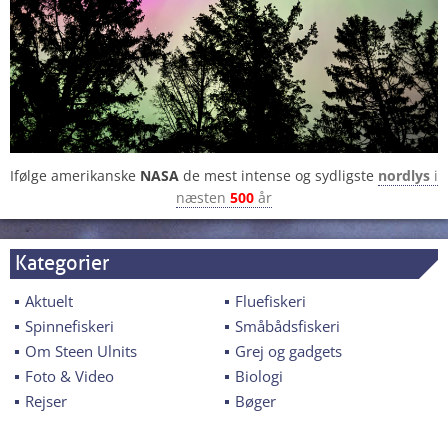
Ifølge amerikanske
NASA
de mest intense og sydligste
nordlys
i
næsten
500
år
Kategorier
Aktuelt
Fluefiskeri
Spinnefiskeri
Småbådsfiskeri
Om Steen Ulnits
Grej og gadgets
Foto & Video
Biologi
Rejser
Bøger