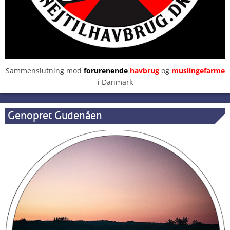
Sammenslutning mod
forurenende
havbrug
og
muslingefarme
i Danmark
Genopret Gudenåen