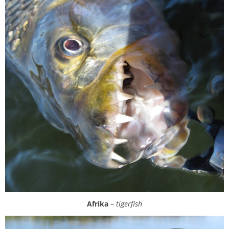
Afrika
–
tigerfish