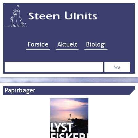
Hop til indhold
Forside
Aktuelt
Biologi
Søg
efter:
Papirbøger