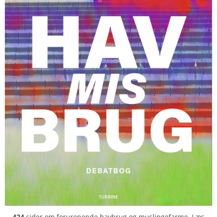
424
sider om forurenende havbrug og muslingefarme. Læs