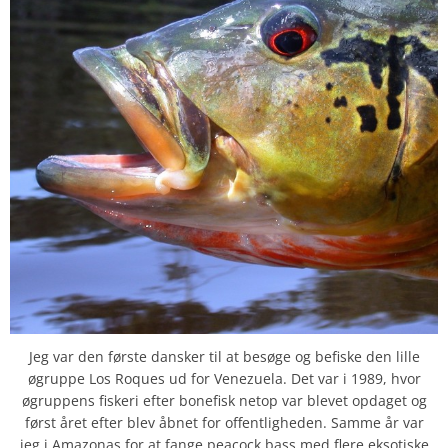
Jeg var den første dansker til at besøge og befiske den lille
øgruppe Los Roques ud for Venezuela. Det var i 1989, hvor
øgruppens fiskeri efter bonefisk netop var blevet opdaget og
først året efter blev åbnet for offentligheden. Samme år var
jeg i Amazonas for at fange peacock bass med flere eksotiske