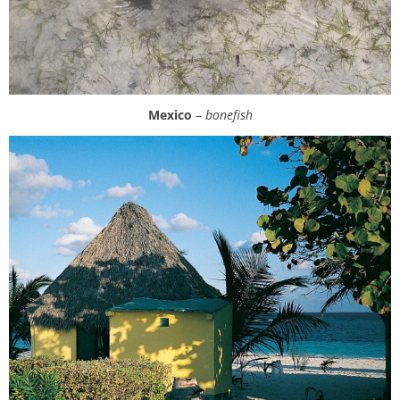
Mexico
–
bonefish