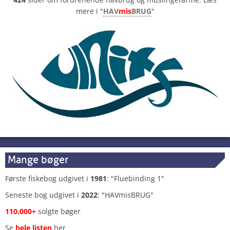
mere i "
HAV
mis
BRUG
"
Mange bøger
Første fiskebog udgivet i
1981
: "Fluebinding 1"
Seneste bog udgivet i
2022
: "HAVmisBRUG"
110.000+
solgte bøger
Se
hele listen
her