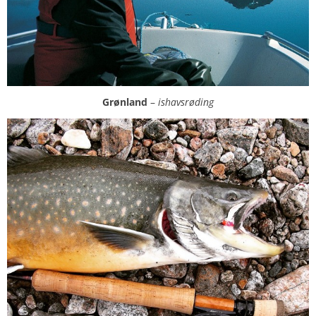
Grønland
–
ishavsrøding