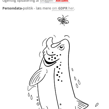
Ugentlig opdatering af
bloggen "
Aktuelt
"
Persondata-
politik - læs mere
om
GDPR
her
.