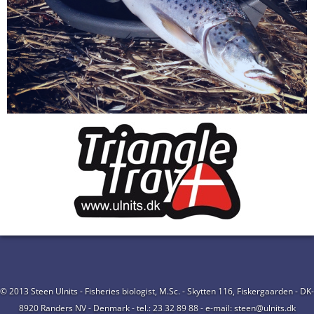
© 2013 Steen Ulnits - Fisheries biologist, M.Sc. - Skytten 116, Fiskergaarden - DK-
8920 Randers NV - Denmark - tel.: 23 32 89 88 - e-mail: steen@ulnits.dk