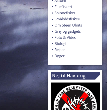
Aktuelt
Fluefiskeri
Spinnefiskeri
Småbådsfiskeri
Om Steen Ulnits
Grej og gadgets
Foto & Video
Biologi
Rejser
Bøger
Nej til Havbrug