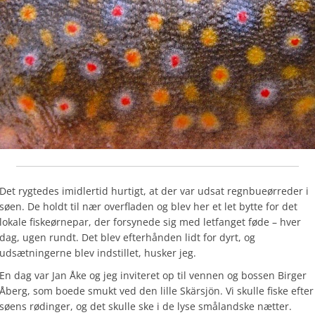
Det rygtedes imidlertid hurtigt, at der var udsat regnbueørreder i
søen. De holdt til nær overfladen og blev her et let bytte for det
lokale fiskeørnepar, der forsynede sig med letfanget føde – hver
dag, ugen rundt. Det blev efterhånden lidt for dyrt, og
udsætningerne blev indstillet, husker jeg.
En dag var Jan Åke og jeg inviteret op til vennen og bossen Birger
Åberg, som boede smukt ved den lille Skärsjön. Vi skulle fiske efter
søens rødinger, og det skulle ske i de lyse smålandske nætter.