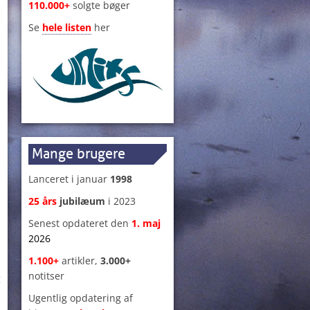
110.000+
solgte bøger
Se
hele listen
her
Mange brugere
Lanceret i januar
1998
25 års
jubilæum
i 2023
Senest opdateret den
1
.
maj
2026
1.100+
artikler,
3.000+
notitser
g
Ugentlig opdatering af