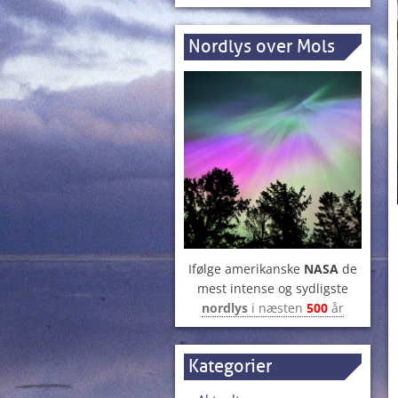
Nordlys over Mols
Ifølge amerikanske
NASA
de
mest intense og sydligste
nordlys
i næsten
500
år
Kategorier