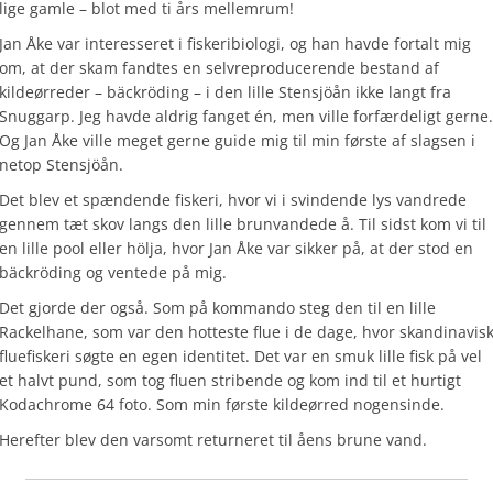
lige gamle – blot med ti års mellemrum!
Jan Åke var interesseret i fiskeribiologi, og han havde fortalt mig
om, at der skam fandtes en selvreproducerende bestand af
kildeørreder – bäckröding – i den lille Stensjöån ikke langt fra
Snuggarp. Jeg havde aldrig fanget én, men ville forfærdeligt gerne.
Og Jan Åke ville meget gerne guide mig til min første af slagsen i
netop Stensjöån.
Det blev et spændende fiskeri, hvor vi i svindende lys vandrede
gennem tæt skov langs den lille brunvandede å. Til sidst kom vi til
en lille pool eller hölja, hvor Jan Åke var sikker på, at der stod en
bäckröding og ventede på mig.
Det gjorde der også. Som på kommando steg den til en lille
Rackelhane, som var den hotteste flue i de dage, hvor skandinavis
fluefiskeri søgte en egen identitet. Det var en smuk lille fisk på vel
et halvt pund, som tog fluen stribende og kom ind til et hurtigt
Kodachrome 64 foto. Som min første kildeørred nogensinde.
Herefter blev den varsomt returneret til åens brune vand.