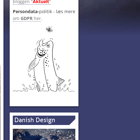
bloggen "
Aktuelt
"
Persondata-
politik - læs mere
om
GDPR
her
.
Danish Design