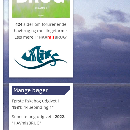
424
sider om forurenende
havbrug og muslingefarme.
Læs mere i "
HAV
mis
BRUG
"
Mange bøger
Første fiskebog udgivet i
1981
: "Fluebinding 1"
Seneste bog udgivet i
2022
:
"HAVmisBRUG"