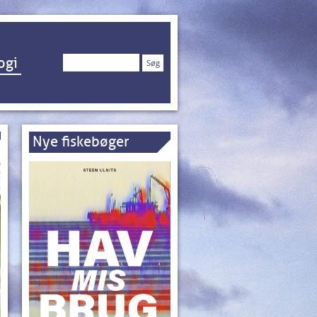
Søg
ogi
efter:
Nye fiskebøger