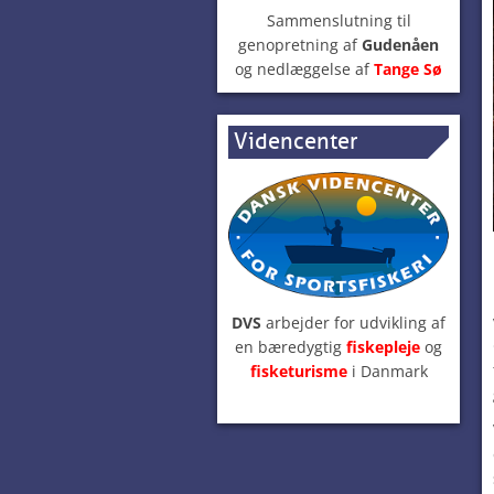
Sammenslutning til
genopretning af
Gudenåen
og nedlæggelse af
Tange Sø
Videncenter
DVS
arbejder for udvikling af
en bæredygtig
fiskepleje
og
fisketurisme
i Danmark