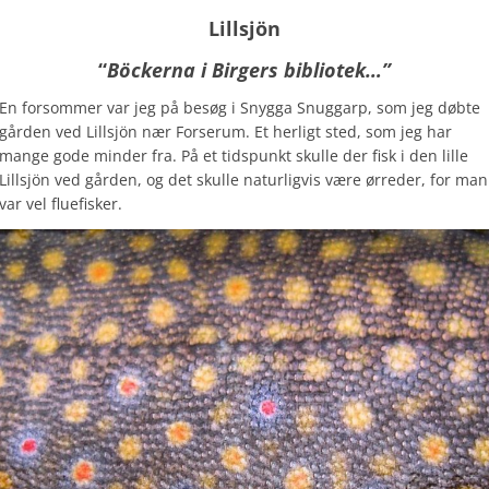
Lillsjön
“
Böckerna i Birgers bibliotek…”
En forsommer var jeg på besøg i Snygga Snuggarp, som jeg døbte
gården ved Lillsjön nær Forserum. Et herligt sted, som jeg har
mange gode minder fra. På et tidspunkt skulle der fisk i den lille
Lillsjön ved gården, og det skulle naturligvis være ørreder, for man
var vel fluefisker.