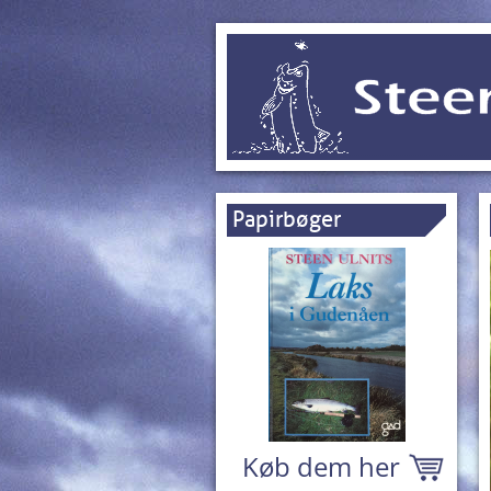
Papirbøger
Køb dem her