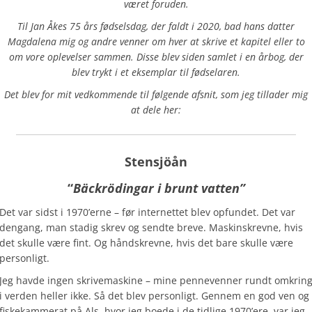
været foruden.
Til Jan Åkes 75 års fødselsdag, der faldt i 2020, bad hans datter
Magdalena mig og andre venner om hver at skrive et kapitel eller to
om vore oplevelser sammen. Disse blev siden samlet i en årbog, der
blev trykt i et eksemplar til fødselaren.
Det blev for mit vedkommende til følgende afsnit, som jeg tillader mig
at dele her:
Stensjöån
“
Bäckrödingar i brunt vatten”
Det var sidst i 1970’erne – før internettet blev opfundet. Det var
dengang, man stadig skrev og sendte breve. Maskinskrevne, hvis
det skulle være fint. Og håndskrevne, hvis det bare skulle være
personligt.
Jeg havde ingen skrivemaskine – mine pennevenner rundt omkrin
i verden heller ikke. Så det blev personligt. Gennem en god ven og
fiskekammerat på Als, hvor jeg boede i de tidlige 1970’ere, var jeg