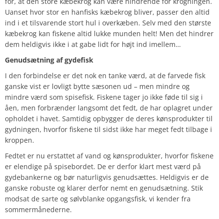
for, at den store kæbekrog kan være hindrende for krogningen.
Uanset hvor stor en hanfisks kæbekrog bliver, passer den altid
ind i et tilsvarende stort hul i overkæben. Selv med den største
kæbekrog kan fiskene altid lukke munden helt! Men det hindrer
dem heldigvis ikke i at gabe lidt for højt ind imellem…
Genudsætning af gydefisk
I den forbindelse er det nok en tanke værd, at de farvede fisk
ganske vist er lovligt bytte sæsonen ud – men mindre og
mindre værd som spisefisk. Fiskene tager jo ikke føde til sig i
åen, men forbrænder langsomt det fedt, de har oplagret under
opholdet i havet. Samtidig opbygger de deres kønsprodukter til
gydningen, hvorfor fiskene til sidst ikke har meget fedt tilbage i
kroppen.
Fedtet er nu erstattet af vand og kønsprodukter, hvorfor fiskene
er elendige på spisebordet. De er derfor klart mest værd på
gydebankerne og bør naturligvis genudsættes. Heldigvis er de
ganske robuste og klarer derfor nemt en genudsætning. Stik
modsat de sarte og sølvblanke opgangsfisk, vi kender fra
sommermånederne.