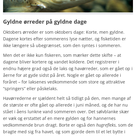
Gyldne ørreder på gyldne dage
Oktobers ørreder er som oktobers dage: Korte, men gyldne.
Dagene kortes efter sommerens lyse nætter, og fisketiden er
ikke længere så ubegrænset, som den syntes i sommeren.
Men det er ikke kun fiskeren, som mærker dette skifte – at
dagene bliver kortere og vandet koldere. Det registrerer i
endnu højere grad også de laks og havørreder, som er gået op i
åerne for at gyde sidst på året. Nogle er gået op allerede i
foråret – for laksenes vedkommende som store og attraktive
“springers” eller påskelaks.
Havørrederne er sjældent helt så tidligt på den, men mange af
de største er ofte gået op allerede i juni måned, og de har nu
stået i åens lunkne vand sommeren over. Det sølvblanke skær
er væk og erstattet af en mere gylden og for hannernes
vedkommende brun dragt. Borte er også den
hugrefleks
, som de
bragte med sig fra havet, og som gjorde dem til et let bytte i