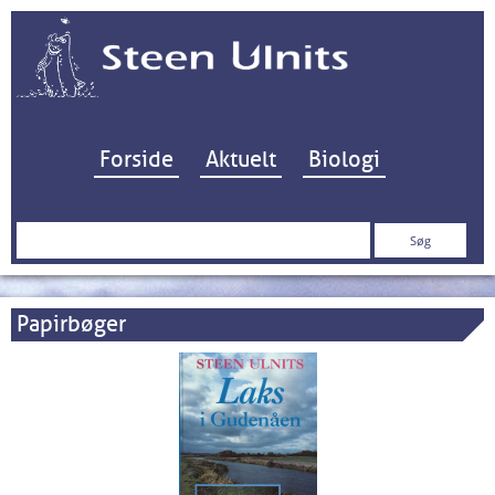
Hop til indhold
Forside
Aktuelt
Biologi
Søg
efter:
Papirbøger