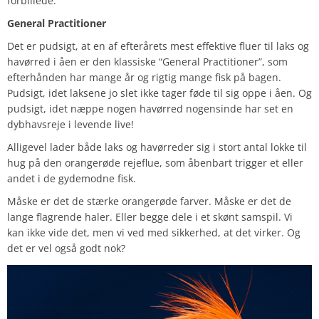
forbillede.
General Practitioner
Det er pudsigt, at en af efterårets mest effektive fluer til laks og
havørred i åen er den klassiske “General Practitioner”, som
efterhånden har mange år og rigtig mange fisk på bagen.
Pudsigt, idet laksene jo slet ikke tager føde til sig oppe i åen. Og
pudsigt, idet næppe nogen havørred nogensinde har set en
dybhavsreje i levende live!
Alligevel lader både laks og havørreder sig i stort antal lokke til
hug på den orangerøde rejeflue, som åbenbart trigger et eller
andet i de gydemodne fisk.
Måske er det de stærke orangerøde farver. Måske er det de
lange flagrende haler. Eller begge dele i et skønt samspil. Vi
kan ikke vide det, men vi ved med sikkerhed, at det virker. Og
det er vel også godt nok?