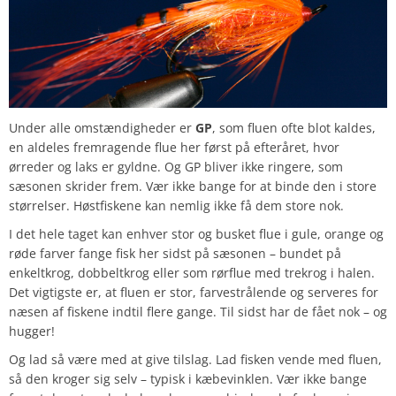
Under alle omstændigheder er
GP
, som fluen ofte blot kaldes,
en aldeles fremragende flue her først på efteråret, hvor
ørreder og laks er gyldne. Og GP bliver ikke ringere, som
sæsonen skrider frem. Vær ikke bange for at binde den i store
størrelser. Høstfiskene kan nemlig ikke få dem store nok.
I det hele taget kan enhver stor og busket flue i gule, orange og
røde farver fange fisk her sidst på sæsonen – bundet på
enkeltkrog, dobbeltkrog eller som rørflue med trekrog i halen.
Det vigtigste er, at fluen er stor, farvestrålende og serveres for
næsen af fiskene indtil flere gange. Til sidst har de fået nok – og
hugger!
Og lad så være med at give tilslag. Lad fisken vende med fluen,
så den kroger sig selv – typisk i kæbevinklen. Vær ikke bange