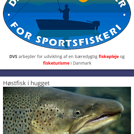
DVS
arbejder for udvikling af en bæredygtig
fiskepleje
og
fisketurisme
i Danmark
Høstfisk i hugget