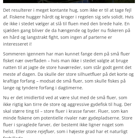
Det resulterer i meget kontante hug, som ikke er til at tage fejl
af. Fiskene hugger hårdt og kroger i regelen sig selv solidt. Hvis
de ikke i stedet vælger at slå til fluen med den brede hale. En
sjælden gang bliver de da hængende og byder nu fiskeren på
en hård og langstrakt fight, som ingen af parterne er
interesseret i!
Sommeren igennem har man kunnet fange dem på små fluer
fisket nær overfladen – hvis man ikke i stedet valgte at bruge
natten til at jagte de store havørreder, som står godt gemt det
meste af dagen. Da skulle der store silhuetfluer på det korte og
kraftige forfang – modsat de små fluer, som skulle fiskes på
lange og tyndere forfang i dagtimerne.
Nu er det imidlertid ved at være slut med de små fluer, som
ikke rigtig kan tirre de store og aggressive gydefisk til hug. Der
skal større ting til – store fluer i krasse farver. Fluer, som kan
minde fiskene om potentielle rivaler nær gydepladserne. Store
fluer i spraglede farver, der bestemt ikke ligner noget som
helst. Eller store
rejefluer
, som i højeste grad har et naturligt