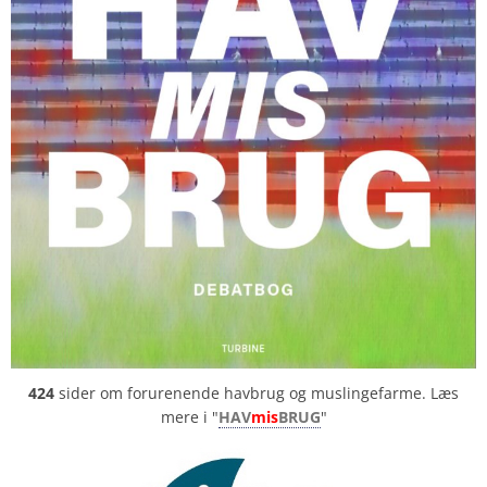
424
sider om forurenende havbrug og muslingefarme. Læs
mere i "
HAV
mis
BRUG
"