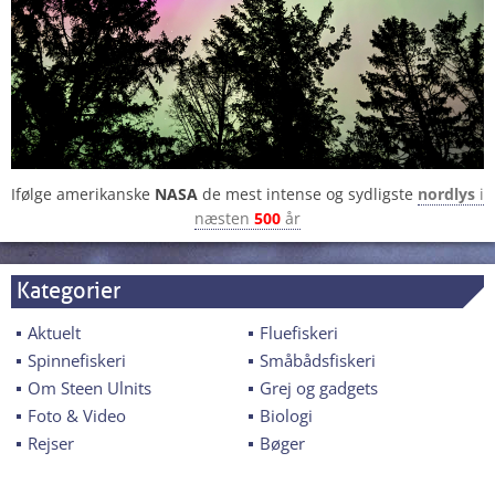
Ifølge amerikanske
NASA
de mest intense og sydligste
nordlys
i
næsten
500
år
Kategorier
Aktuelt
Fluefiskeri
Spinnefiskeri
Småbådsfiskeri
Om Steen Ulnits
Grej og gadgets
Foto & Video
Biologi
Rejser
Bøger