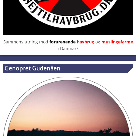
Sammenslutning mod
forurenende
havbrug
og
muslingefarme
i Danmark
Genopret Gudenåen