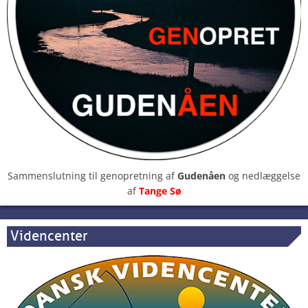
Sammenslutning til genopretning af
Gudenåen
og nedlæggelse
af
Tange Sø
Videncenter