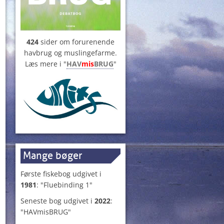
424
sider om forurenende
havbrug og muslingefarme.
Læs mere i "
HAV
mis
BRUG
"
Mange bøger
Første fiskebog udgivet i
1981
: "Fluebinding 1"
Seneste bog udgivet i
2022
:
"HAVmisBRUG"