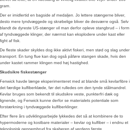
gram.
Der er imidlertid en bagside af medaljen. Jo lettere stængerne bliver,
desto mere tyndvæggede og skrøbelige bliver de desværre også. Selv
blandt de dyreste US-stænger vil man derfor opleve stangbrud – i form
af tyndvæggede klinger, der nærmst kan eksplodere under kast eller
fight af fisk.
De fleste skader skyldes dog ikke aktivt fiskeri, men stød og slag under
transport. En tung flue kan dog også påføre stangen skade, hvis den
under kastet rammer klingen med høj hastighed.
Skudsikre fiskestænger
Fenwick havde længe eksperimenteret med at blande små kevlarfibre i
det færdige kulfiberklæde, før det rulledes om den tynde stålmandrel.
Kevlar bruges som bekendt til skudsikre veste, punkterfri dæk og
lignende, og Fenwick kunne derfor se materialets potentiale som
forstærkning i tyndvæggede kulfiberklinger.
Efter flere års udviklingsarbejde lykkedes det så at kombinere de to
hypermoderne og kostbare materialer – kevlar og kulfiber – i endnu et
teknologisk gennembrud fra skaberen af verdens første