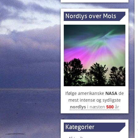
Nordlys over Mols
Ifølge amerikanske
NASA
de
mest intense og sydligste
nordlys
i næsten
500
år
Kategorier