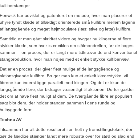
kulfiberstænger.
Fenwick har udviklet og patenteret en metode, hvor man placerer et
uhyre tyndt klæde af tilfældigt orienterede små kulfibre mellem lagene
af langsgående og meget højmodulære (læs: stive og lette) kulfibre.
Samtidig er man gået skridtet videre og bygger nu klingerne af flere
stykker klæde, som hver især vikles om stålmandrellen, før de bages
sammen – en proces, der er langt mere tidkrævende end konventionel
stangproduktion, hvor man nøjes med et enkelt stykke kulfibervæv.
Det er en proces, der giver flest mulige af de langsgående og
aktionsgivende kulfibre. Bruger man kun et enkelt klædestykke, vil
fibrene kun inderst ligge parallelt med klingen. Og det er kkun de
langsgående fibre, der bidrager væsentligt til aktionen. Derfor gælder
det om at have flest muligt af dem. De tværgående fibre er populært
sagt blot dem, der holder stangen sammen i dens runde og
hulbyggede form.
Techna AV
Tilsammen har alt dette resulteret i en helt ny fremstillingsteknik, der
gør de færdige stænger langt mere robuste over for stød og slag end