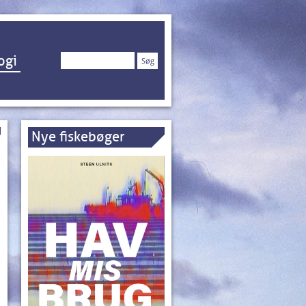
Søg
ogi
efter:
Nye fiskebøger