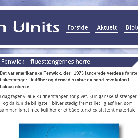
Hop til indhold
Forside
Aktuelt
Biol
Fenwick – fluestængernes herre
Det var amerikanske Fenwick, der i 1973 lancerede verdens første
fiskestænger i kulfiber og dermed skabte en sand revolution i
fiskeverdenen.
I dag tager vi alle kulfiberstangen for givet. Kun ganske få stænger
– og da kun de billigste – bliver stadig fremstillet i glasfiber, som
sammenlignet med kulfiber er et både tungt og slattent materiale.