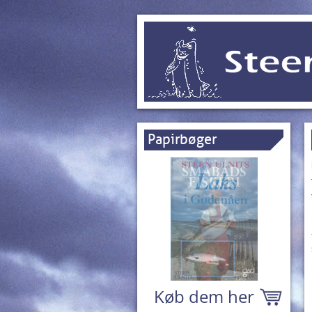
Papirbøger
Køb dem her