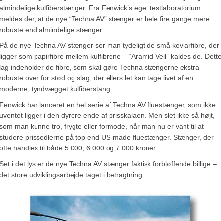
almindelige kulfiberstænger. Fra Fenwick’s eget testlaboratorium
meldes der, at de nye “Techna AV” stænger er hele fire gange mere
robuste end almindelige stænger.
På de nye Techna AV-stænger ser man tydeligt de små kevlarfibre, der
ligger som papirfibre mellem kulfibrene – “Aramid Veil” kaldes de. Dett
lag indeholder de fibre, som skal gøre Techna stængerne ekstra
robuste over for stød og slag, der ellers let kan tage livet af en
moderne, tyndvægget kulfiberstang.
Fenwick har lanceret en hel serie af Techna AV fluestænger, som ikke
uventet ligger i den dyrere ende af prisskalaen. Men slet ikke så højt,
som man kunne tro, frygte eller formode, når man nu er vant til at
studere prissedlerne på top end US-made fluestænger. Stænger, der
ofte handles til både 5.000, 6.000 og 7.000 kroner.
Set i det lys er de nye Techna AV stænger faktisk forbløffende billige –
det store udviklingsarbejde taget i betragtning.