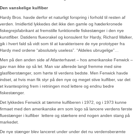
Den vanskelige kulfiber
Hardy Bros. havde derfor et naturligt forspring i forhold til resten af
verden. Imidlertid lykkedes det ikke den gamle og hæderkronede
fiskegrejsfabrikant at fremstille funktionelle fiskestænger i den nye
kunstfiber. Datidens flueorakel og konsulent for Hardy, Richard Walker,
gik i hvert fald så vidt som til at karakterisere de nye prototyper fra
Hardy med ordene “absolutely useless”. “Aldeles ubrugelige”…
Men på den anden side af Atlanterhavet – hos amerikanske Fenwick –
gav man ikke op så let. Man var allerede langt fremme med sine
glasfiberstænger, som hørte til verdens bedste. Men Fenwick havde
indset, at hvis man fik styr på den nye og meget stive kulfiber, var det
et kvantespring frem i retningen mod lettere og endnu bedre
fiskestænger.
Det lykkedes Fenwick at tæmme kulfiberen i 1972, og i 1973 kunne
firmaet med den amerikanske ørn som logo så lancere verdens første
fluestænger i kulfiber ­ lettere og stærkere end nogen anden stang på
markedet.
De nye stænger blev lanceret under under det nu verdensberømte