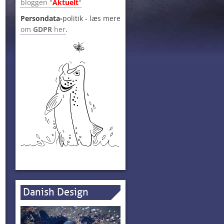
bloggen "
Aktuelt
"
Persondata-
politik - læs mere
om
GDPR
her
.
Danish Design