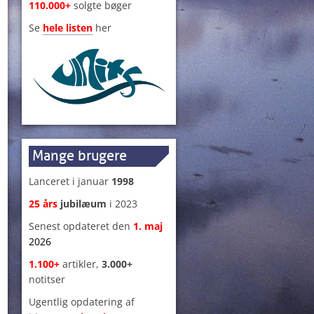
110.000+
solgte bøger
Se
hele listen
her
Mange brugere
Lanceret i januar
1998
25 års
jubilæum
i 2023
Senest opdateret den
1
.
maj
2026
1.100+
artikler,
3.000+
notitser
Ugentlig opdatering af