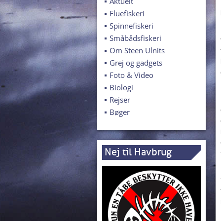
Aktuelt
Fluefiskeri
Spinnefiskeri
Småbådsfiskeri
Om Steen Ulnits
Grej og gadgets
Foto & Video
Biologi
Rejser
Bøger
Nej til Havbrug