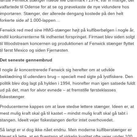
første Fenwick stænger nåede lille Danmark i 1974, var vi mange, der
valfartede til Odense for at se og prøvekaste de nye vidundere hos
importøren. Stænger, der allerede dengang kostede på den helt
forkerte side af 1.000-lappen…
Fenwick red med sine HMG-stænger højt på kulfiberbølgen i nogle år,
indtil konkurrenterne fik indhentet forspringet. Firmaet blev siden solgt
til Woodstream koncernen og produktionen af Fenwick stænger flyttet
til først Mexico og siden Fjernøsten.
Det seneste gennembrud
I nogle år koncentrerede Fenwick sig herefter om at udvikle
beklædning til udendørs brug – specielt med sigte på lystfiskere. Den
politik blev dog lagt på hylden i 1994, hvorefter man igen satsede fuldt
ud på det, man for alvor evnede – at fremstille førsteklasses
fiskestænger.
Producenterne kappes om at lave stedse lettere stænger. Ideen er, at
mest mulig kraft skal gå til kastet – mindst mulig kraft skal gå tabt i
stangen. Ideelt vejer fiskestangen derfor intet overhovedet.
Så langt er vi dog ikke nået endnu. Men moderne kulfiberstænger er
blevet så lette, at en fluestang af virkelig kvalitet ofte vejer under 100