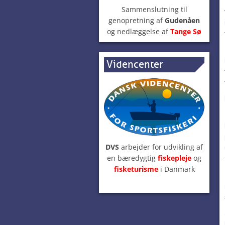
Sammenslutning til
genopretning af
Gudenåen
og nedlæggelse af
Tange Sø
Videncenter
DVS
arbejder for udvikling af
en bæredygtig
fiskepleje
og
fisketurisme
i Danmark