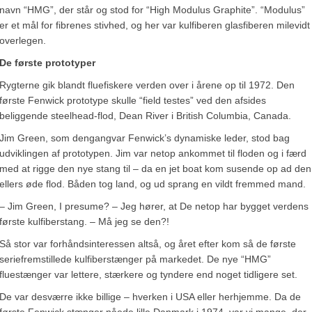
navn “HMG”, der står og stod for “High Modulus Graphite”. “Modulus”
er et mål for fibrenes stivhed, og her var kulfiberen glasfiberen milevidt
overlegen.
De første prototyper
Rygterne gik blandt fluefiskere verden over i årene op til 1972. Den
første Fenwick prototype skulle “field testes” ved den afsides
beliggende steelhead-flod, Dean River i British Columbia, Canada.
Jim Green, som dengangvar Fenwick’s dynamiske leder, stod bag
udviklingen af prototypen. Jim var netop ankommet til floden og i færd
med at rigge den nye stang til – da en jet boat kom susende op ad den
ellers øde flod. Båden tog land, og ud sprang en vildt fremmed mand.
– Jim Green, I presume? – Jeg hører, at De netop har bygget verdens
første kulfiberstang. – Må jeg se den?!
Så stor var forhåndsinteressen altså, og året efter kom så de første
seriefremstillede kulfiberstænger på markedet. De nye “HMG”
fluestænger var lettere, stærkere og tyndere end noget tidligere set.
De var desværre ikke billige – hverken i USA eller herhjemme. Da de