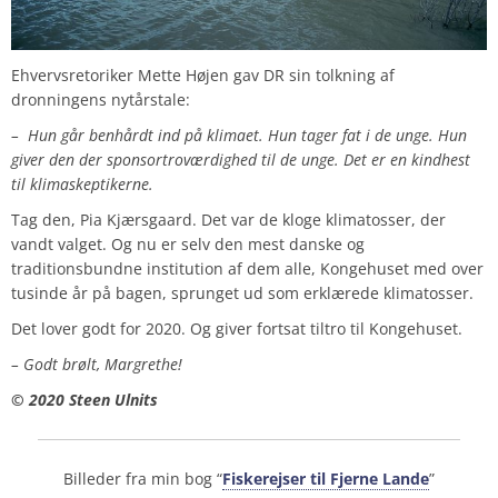
Ehvervsretoriker Mette Højen gav DR sin tolkning af
dronningens nytårstale:
–
Hun går benhårdt ind på klimaet. Hun tager fat i de unge. Hun
giver den der sponsortroværdighed til de unge. Det er en kindhest
til klimaskeptikerne.
Tag den, Pia Kjærsgaard. Det var de kloge klimatosser, der
vandt valget. Og nu er selv den mest danske og
traditionsbundne institution af dem alle, Kongehuset med over
tusinde år på bagen, sprunget ud som erklærede klimatosser.
Det lover godt for 2020. Og giver fortsat tiltro til Kongehuset.
– Godt brølt, Margrethe!
© 2020 Steen Ulnits
Billeder fra min bog “
Fiskerejser til Fjerne
Lande
”