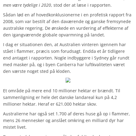
men være tydelige i 2020
, stod der at læse i rapporten.
Sådan lød en af hovedkonklusionerne i en profetisk rapport fra
2008, som var bestilt af den daværende og ganske fremsynede
australske regering. De ønskede en vurdering af effekterne af
den igangværende globale opvarmning på landet.
I dag er situationen den, at Australien vinteren igennem har
stået i flammer, præcis som forudsagt. Endda et år tidligere
end antaget i rapporten. Nogle indbyggere i Sydney går rundt
med masker på, og i byen Canberra har luftkvaliteten været
den værste noget sted på kloden.
Et område på mere end 10 millioner hektar er brændt. Til
sammenligning er hele det danske landareal kun på 4,2
millioner hektar. Heraf er 621.000 hektar skov.
Australierne har også set 1.700 af deres huse gå op i flammer,
mens 26 mennesker og anslået omkring en milliard dyr har
mistet livet.