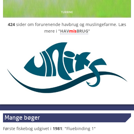
424
sider om forurenende havbrug og muslingefarme. Læs
mere i "
HAV
mis
BRUG
"
Mange bøger
Første fiskebog udgivet i
1981
: "Fluebinding 1"