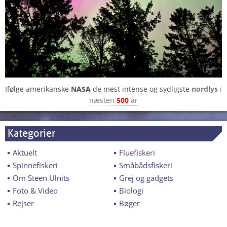
Ifølge amerikanske
NASA
de mest intense og sydligste
nordlys
i
næsten
500
år
Kategorier
Aktuelt
Fluefiskeri
Spinnefiskeri
Småbådsfiskeri
Om Steen Ulnits
Grej og gadgets
Foto & Video
Biologi
Rejser
Bøger