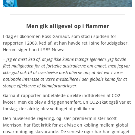
Men gik alligevel op i flammer
I dag er økonomen Ross Garnaut, som stod i spidsen for
rapporten i 2008, ked af, at han havde ret i sine forudsigelser.
Herom siger han til SBS News:
– Jeg er mest ked af, at jeg ikke kunne trænge igennem. Jeg havde
fået muligheden for at fortælle australierne om emnet, men jeg var
ikke god nok til at overbevise australierne om, at det var i vores
nationale interesse at være medspillere i den globale kamp for at
stoppe effekterne af klimaforandringer.
Garnaut-rapporten anbefalede direkte indførelsen af CO2-
kvoter, men de blev aldrig gennemført. En CO2-skat også var et
forslag, der aldrig blev vedtaget af politikerne.
Den nuværende regering, og især premierminister Scott
Morrison, har fået kritik for at afvise en kobling mellem global
opvarmning og skovbrande. De seneste uger har han gentaget