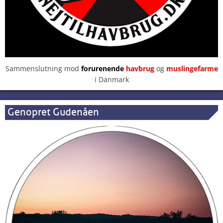
Sammenslutning mod
forurenende
havbrug
og
muslingefarme
i Danmark
Genopret Gudenåen