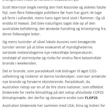
Scott Morrison begik nemlig den helt klassiske og aldeles fatale
fejl, som flere folkevalgte politikere før ham har gjort: At tage
på ferie i udlandet, mens hans eget land stod i flammer. Og så
endda til Hawaii. Det blev naturligvis taget ilde op af den
australske befolkning, der ønskede handling og krisestyring fra
deres folkevalgte leder.
Og mens tusinder af såvel lokale Aussies som besøgende
turister venter på at blive evakueret af myndighederne,
varslede meteorologerne nye rekordhøje temperaturer,
vindstød af stormstyrke og risiko for endnu flere katastrofale
brande i weekenden.
Det er brande, som paradoksalt nok bidrager til øget CO2-
udledning og risikerer at danne tordenskyer, som kan antænde
nye brande og forværre eksisterende. Paradoksalt, da
Australien netop var en af de fire store nationer, som effektivt
blokerede for reelle klimatiltag på det netop afsluttede COP25
klimatopmøde, der derfor og desværre endte som
FLOP25
.
Australien blokerede her sammen med USA, Kina og Indien for