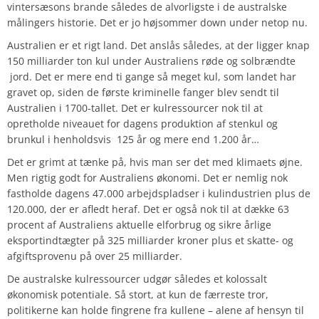
vintersæsons brande således de alvorligste i de australske
målingers historie. Det er jo højsommer down under netop nu.
Australien er et rigt land. Det anslås således, at der ligger knap
150 milliarder ton kul under Australiens røde og solbrændte
jord. Det er mere end ti gange så meget kul, som landet har
gravet op, siden de første kriminelle fanger blev sendt til
Australien i 1700-tallet. Det er kulressourcer nok til at
opretholde niveauet for dagens produktion af stenkul og
brunkul i henholdsvis 125 år og mere end 1.200 år…
Det er grimt at tænke på, hvis man ser det med klimaets øjne.
Men rigtig godt for Australiens økonomi. Det er nemlig nok
fastholde dagens 47.000 arbejdspladser i kulindustrien plus de
120.000, der er afledt heraf. Det er også nok til at dække 63
procent af Australiens aktuelle elforbrug og sikre årlige
eksportindtægter på 325 milliarder kroner plus et skatte- og
afgiftsprovenu på over 25 milliarder.
De australske kulressourcer udgør således et kolossalt
økonomisk potentiale. Så stort, at kun de færreste tror,
politikerne kan holde fingrene fra kullene – alene af hensyn til