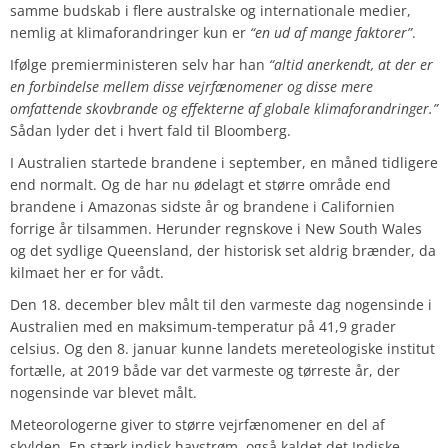
samme budskab i flere australske og internationale medier,
nemlig at klimaforandringer kun er
“en ud af mange faktorer”
.
Ifølge premierministeren selv har han
“altid anerkendt, at der er
en forbindelse mellem disse vejrfænomener og disse mere
omfattende skovbrande og effekterne af globale klimaforandringer.”
Sådan lyder det i hvert fald til Bloomberg.
I Australien startede brandene i september, en måned tidligere
end normalt. Og de har nu ødelagt et større område end
brandene i Amazonas sidste år og brandene i Californien
forrige år tilsammen. Herunder regnskove i New South Wales
og det sydlige Queensland, der historisk set aldrig brænder, da
kilmaet her er for vådt.
Den 18. december blev målt til den varmeste dag nogensinde i
Australien med en maksimum-temperatur på 41,9 grader
celsius. Og den 8. januar kunne landets mereteologiske institut
fortælle, at 2019 både var det varmeste og tørreste år, der
nogensinde var blevet målt.
Meteorologerne giver to større vejrfænomener en del af
skylden. En stærk indisk havstrøm, også kaldet det Indiske