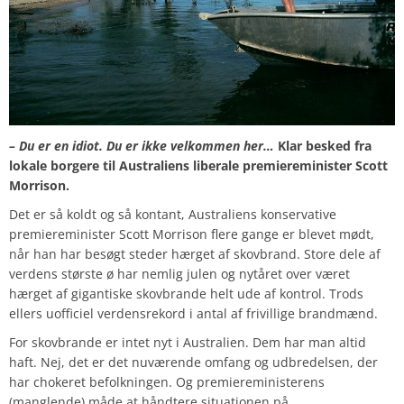
– Du er en idiot. Du er ikke velkommen her…
Klar besked fra
lokale borgere til Australiens liberale premiereminister Scott
Morrison.
Det er så koldt og så kontant, Australiens konservative
premiereminister Scott Morrison flere gange er blevet mødt,
når han har besøgt steder hærget af skovbrand. Store dele af
verdens største ø har nemlig julen og nytåret over været
hærget af gigantiske skovbrande helt ude af kontrol. Trods
ellers uofficiel verdensrekord i antal af frivillige brandmænd.
For skovbrande er intet nyt i Australien. Dem har man altid
haft. Nej, det er det nuværende omfang og udbredelsen, der
har chokeret befolkningen. Og premiereministerens
(manglende) måde at håndtere situationen på.