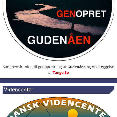
Sammenslutning til genopretning af
Gudenåen
og nedlæggelse
af
Tange Sø
Videncenter