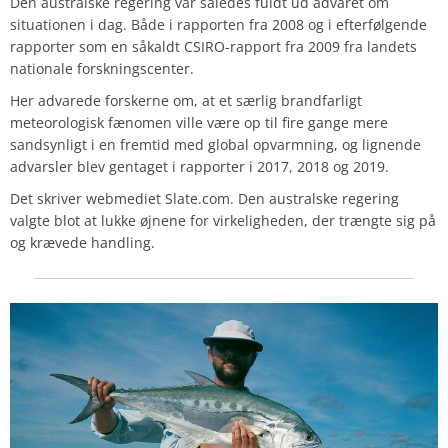
Den australske regering var således fuldt ud advaret om
situationen i dag. Både i rapporten fra 2008 og i efterfølgende
rapporter som en såkaldt CSIRO-rapport fra 2009 fra landets
nationale forskningscenter.
Her advarede forskerne om, at et særlig brandfarligt
meteorologisk fænomen ville være op til fire gange mere
sandsynligt i en fremtid med global opvarmning, og lignende
advarsler blev gentaget i rapporter i 2017, 2018 og 2019.
Det skriver webmediet Slate.com. Den australske regering
valgte blot at lukke øjnene for virkeligheden, der trængte sig på
og krævede handling.