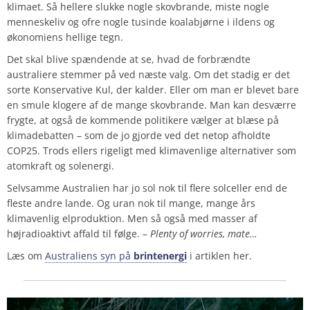
klimaet. Så hellere slukke nogle skovbrande, miste nogle
menneskeliv og ofre nogle tusinde koalabjørne i ildens og
økonomiens hellige tegn.
Det skal blive spændende at se, hvad de forbrændte
australiere stemmer på ved næste valg. Om det stadig er det
sorte Konservative Kul, der kalder. Eller om man er blevet bare
en smule klogere af de mange skovbrande. Man kan desværre
frygte, at også de kommende politikere vælger at blæse på
klimadebatten – som de jo gjorde ved det netop afholdte
COP25. Trods ellers rigeligt med klimavenlige alternativer som
atomkraft og solenergi.
Selvsamme Australien har jo sol nok til flere solceller end de
fleste andre lande. Og uran nok til mange, mange års
klimavenlig elproduktion. Men så også med masser af
højradioaktivt affald til følge.
– Plenty of worries, mate…
Læs om
Australiens syn på
brintenergi
i artiklen her.