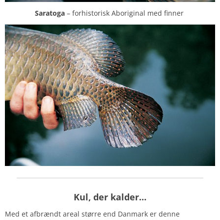
Saratoga
– forhistorisk Aboriginal med finner
Kul, der kalder…
Med et afbrændt areal større end Danmark er denne