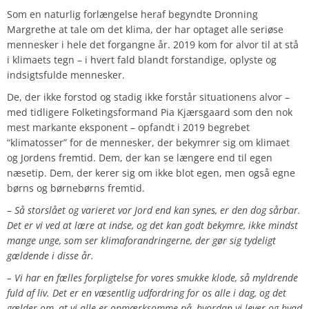
Som en naturlig forlængelse heraf begyndte Dronning
Margrethe at tale om det klima, der har optaget alle seriøse
mennesker i hele det forgangne år. 2019 kom for alvor til at stå
i klimaets tegn – i hvert fald blandt forstandige, oplyste og
indsigtsfulde mennesker.
De, der ikke forstod og stadig ikke forstår situationens alvor –
med tidligere Folketingsformand Pia Kjærsgaard som den nok
mest markante eksponent – opfandt i 2019 begrebet
“klimatosser” for de mennesker, der bekymrer sig om klimaet
og Jordens fremtid. Dem, der kan se længere end til egen
næsetip. Dem, der kerer sig om ikke blot egen, men også egne
børns og børnebørns fremtid.
–
Så storslået og varieret vor Jord end kan synes, er den dog sårbar.
Det er vi ved at lære at indse, og det kan godt bekymre, ikke mindst
mange unge, som ser klimaforandringerne, der gør sig tydeligt
gældende i disse år.
– Vi har en fælles forpligtelse for vores smukke klode, så myldrende
fuld af liv. Det er en væsentlig udfordring for os alle i dag, og det
gælder om, at vi alle er opmærksomme på, hvordan vi lever og hvad