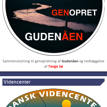
Sammenslutning til genopretning af
Gudenåen
og nedlæggelse
af
Tange Sø
Videncenter