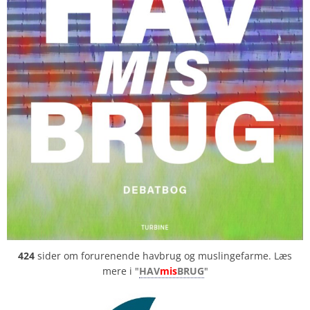
424
sider om forurenende havbrug og muslingefarme. Læs
mere i "
HAV
mis
BRUG
"