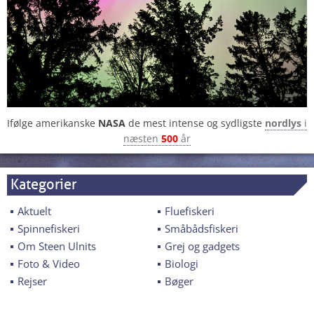
Ifølge amerikanske
NASA
de mest intense og sydligste
nordlys
i
næsten
500
år
Kategorier
Aktuelt
Fluefiskeri
Spinnefiskeri
Småbådsfiskeri
Om Steen Ulnits
Grej og gadgets
Foto & Video
Biologi
Rejser
Bøger