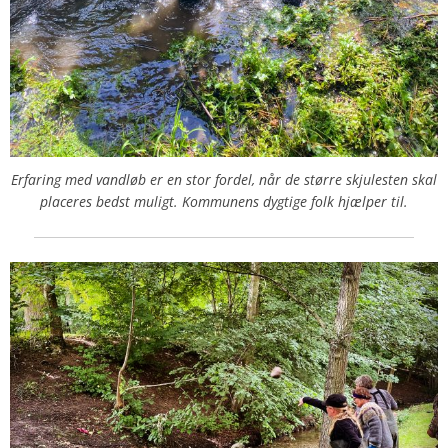
Erfaring med vandløb er en stor fordel, når de større skjulesten skal
placeres bedst muligt. Kommunens dygtige folk hjælper til.