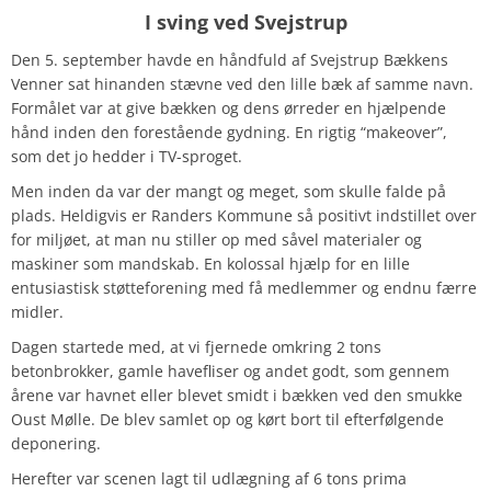
I sving ved Svejstrup
Den 5. september havde en håndfuld af Svejstrup Bækkens
Venner sat hinanden stævne ved den lille bæk af samme navn.
Formålet var at give bækken og dens ørreder en hjælpende
hånd inden den forestående gydning. En rigtig “makeover”,
som det jo hedder i TV-sproget.
Men inden da var der mangt og meget, som skulle falde på
plads. Heldigvis er Randers Kommune så positivt indstillet over
for miljøet, at man nu stiller op med såvel materialer og
maskiner som mandskab. En kolossal hjælp for en lille
entusiastisk støtteforening med få medlemmer og endnu færre
midler.
Dagen startede med, at vi fjernede omkring 2 tons
betonbrokker, gamle havefliser og andet godt, som gennem
årene var havnet eller blevet smidt i bækken ved den smukke
Oust Mølle. De blev samlet op og kørt bort til efterfølgende
deponering.
Herefter var scenen lagt til udlægning af 6 tons prima