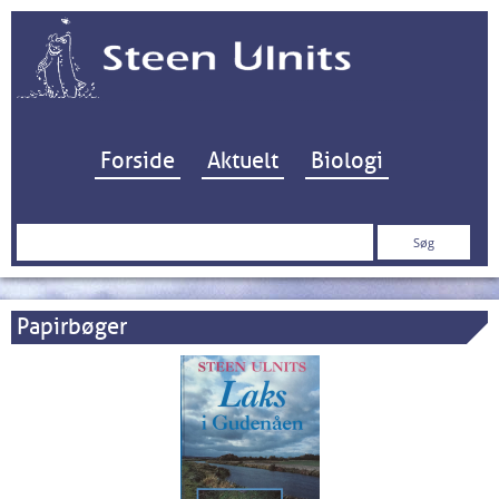
Hop til indhold
Forside
Aktuelt
Biologi
Søg
efter:
Papirbøger