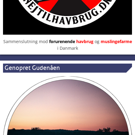
Sammenslutning mod
forurenende
havbrug
og
muslingefarme
i Danmark
Genopret Gudenåen