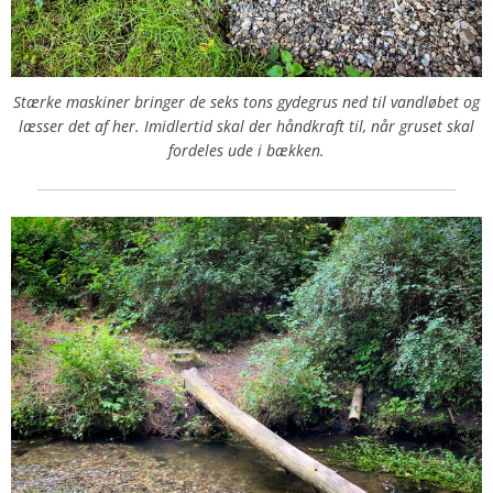
Stærke maskiner bringer de seks tons gydegrus ned til vandløbet og
læsser det af her. Imidlertid skal der håndkraft til, når gruset skal
fordeles ude i bækken.