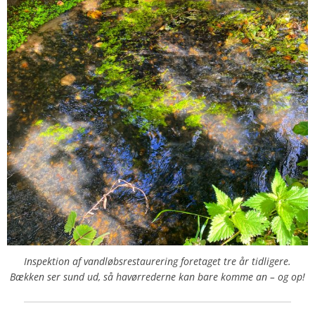
Inspektion af vandløbsrestaurering foretaget tre år tidligere.
Bækken ser sund ud, så havørrederne kan bare komme an – og op!